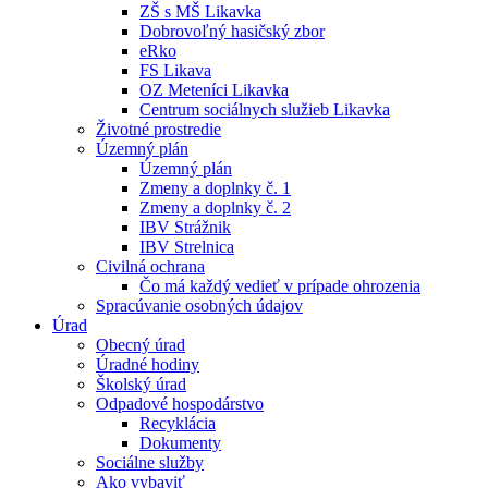
ZŠ s MŠ Likavka
Dobrovoľný hasičský zbor
eRko
FS Likava
OZ Meteníci Likavka
Centrum sociálnych služieb Likavka
Životné prostredie
Územný plán
Územný plán
Zmeny a doplnky č. 1
Zmeny a doplnky č. 2
IBV Strážnik
IBV Strelnica
Civilná ochrana
Čo má každý vedieť v prípade ohrozenia
Spracúvanie osobných údajov
Úrad
Obecný úrad
Úradné hodiny
Školský úrad
Odpadové hospodárstvo
Recyklácia
Dokumenty
Sociálne služby
Ako vybaviť