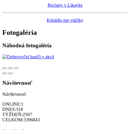
Bociany v Likavke
Kŕmidlo pre vtáčiky
Fotogaléria
Náhodná fotogaléria
Návštevnosť
Návštevnosť:
ONLINE:
1
DNES:
318
TÝŽDEŇ:
2507
CELKOM:
3396843