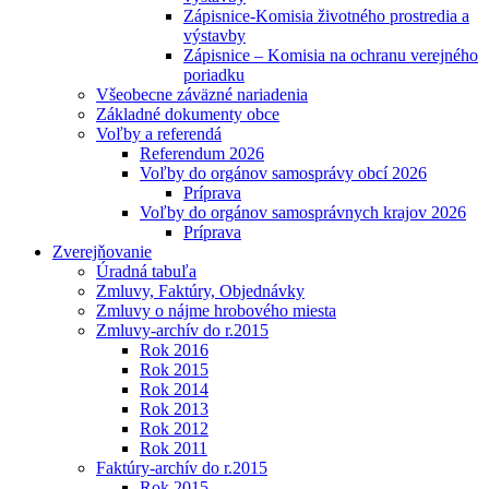
Zápisnice-Komisia životného prostredia a
výstavby
Zápisnice – Komisia na ochranu verejného
poriadku
Všeobecne záväzné nariadenia
Základné dokumenty obce
Voľby a referendá
Referendum 2026
Voľby do orgánov samosprávy obcí 2026
Príprava
Voľby do orgánov samosprávnych krajov 2026
Príprava
Zverejňovanie
Úradná tabuľa
Zmluvy, Faktúry, Objednávky
Zmluvy o nájme hrobového miesta
Zmluvy-archív do r.2015
Rok 2016
Rok 2015
Rok 2014
Rok 2013
Rok 2012
Rok 2011
Faktúry-archív do r.2015
Rok 2015