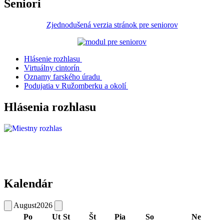
Seniori
Zjednodušená verzia stránok pre seniorov
Hlásenie rozhlasu
Virtuálny cintorín
Oznamy farského úradu
Podujatia v Ružomberku a okolí
Hlásenia rozhlasu
Kalendár
August
2026
Po
Ut
St
Št
Pia
So
Ne