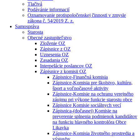
Tlačivá
Podávánie informacií
Oznamovanie protispoločenskej činnosti v zmysle
zákona č. 54⁄2019 Z. z.
Samospráva
Starosta
Obecné zastupiteľstvo
Zloženie OZ
Zápisnice z OZ
Uznesenia OZ
Zasadania OZ
Interpelácie poslancov OZ
Zápisnice z komisii OZ
Zápisnice-Finančná komisia
Zápisnice-Komisia pre školstvo, kultúru,
šport a voľnočasové aktivity
Zápisnice-Komisie na ochranu verejného
záujmu pri výkone funkcie starostu obce
Zápisnice Komisie sociálnych vecí
Zápisnica-(dočasnej) Komisie na
preverenie splnenia podmienok kandidátov
na funkciu hlavného kontrolóra Obce
Likavka
Zápisnice-Komisia životného prostredia a
výstavby