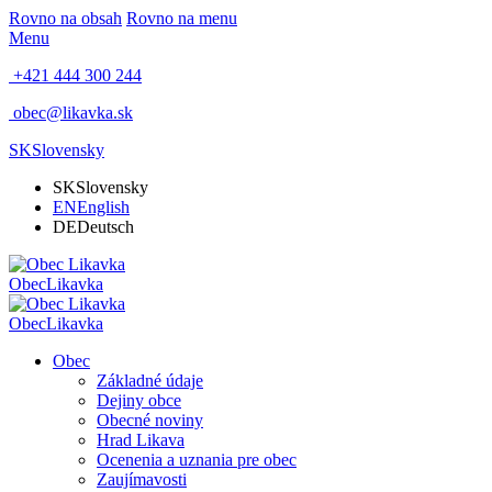
Rovno na obsah
Rovno na menu
Menu
+421 444 300 244
obec@likavka.sk
SK
Slovensky
SK
Slovensky
EN
English
DE
Deutsch
Obec
Likavka
Obec
Likavka
Obec
Základné údaje
Dejiny obce
Obecné noviny
Hrad Likava
Ocenenia a uznania pre obec
Zaujímavosti