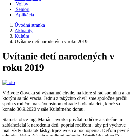
Voľby
Seniori
Aplikácia
Úvodná stránka
Aktuality
Kultúra
Uvítanie detí narodených v roku 2019
Uvítanie detí narodených v
roku 2019
V živote človeka sú významné chvíle, na ktoré si rád spomína a ku
ktorým sa rád vracia. Jednu z takýchto chvíľ sme spoločne prežili
spolu s rodičmi na slávnostnom obrade Uvítania detí, ktoré sa
konalo 30.9.2020 v sále Kultúrneho domu.
Starosta obce Ing. Marián Javorka privítal rodičov a srdečne im
zablahoželal k narodeniu detí, poprial rodičom , aby pri výchove
mali vždy dostatok lásky, trpezlivosti a pochopenia. Deťom pevné
zdravie , lásku, šťastie a rodinnú pohodu. Matrikárka obce Eva