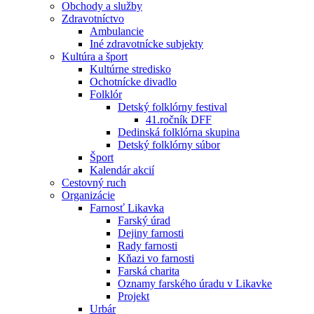
Obchody a služby
Zdravotníctvo
Ambulancie
Iné zdravotnícke subjekty
Kultúra a šport
Kultúrne stredisko
Ochotnícke divadlo
Folklór
Detský folklórny festival
41.ročník DFF
Dedinská folklórna skupina
Detský folklórny súbor
Šport
Kalendár akcií
Cestovný ruch
Organizácie
Farnosť Likavka
Farský úrad
Dejiny farnosti
Rady farnosti
Kňazi vo farnosti
Farská charita
Oznamy farského úradu v Likavke
Projekt
Urbár