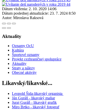
Dátum vloženia:
2. 10. 2020 14:06
Dátum poslednej aktualizácie:
23. 7. 2024 8:50
Autor:
Miroslava Raksová
Aktuality
Oznamy OcU
Kultúra
Športové oznamy
Projekt cezhraničnej spolupráce
Aktuality
Straty a nálezy
Obecné aktivity
Likavský/likavské...
Leopold Šida-likavský organista
Ján Guráň - likavský maliar
Juraj Guráň - likavský grafik
Miro Brtko - likavský fotograf