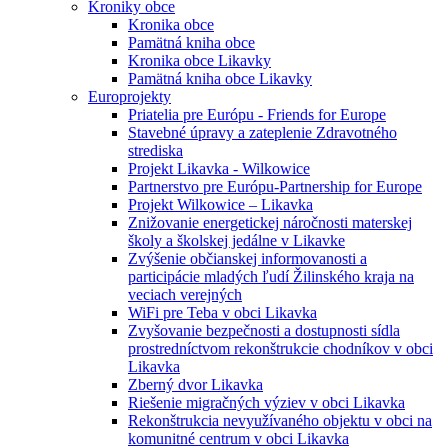
Kroniky obce
Kronika obce
Pamätná kniha obce
Kronika obce Likavky
Pamätná kniha obce Likavky
Europrojekty
Priatelia pre Európu - Friends for Europe
Stavebné úpravy a zateplenie Zdravotného
strediska
Projekt Likavka - Wilkowice
Partnerstvo pre Európu-Partnership for Europe
Projekt Wilkowice – Likavka
Znižovanie energetickej náročnosti materskej
školy a školskej jedálne v Likavke
Zvýšenie občianskej informovanosti a
participácie mladých ľudí Žilinského kraja na
veciach verejných
WiFi pre Teba v obci Likavka
Zvyšovanie bezpečnosti a dostupnosti sídla
prostredníctvom rekonštrukcie chodníkov v obci
Likavka
Zberný dvor Likavka
Riešenie migračných výziev v obci Likavka
Rekonštrukcia nevyužívaného objektu v obci na
komunitné centrum v obci Likavka