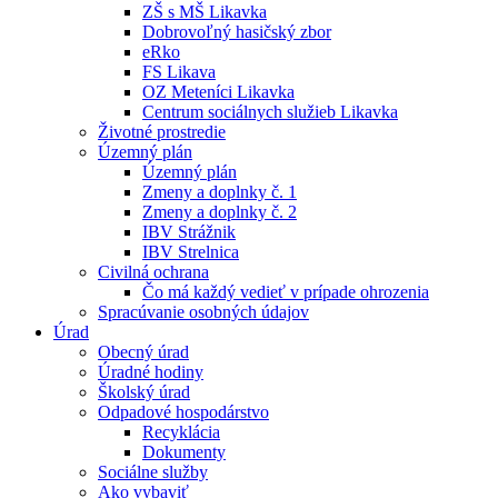
ZŠ s MŠ Likavka
Dobrovoľný hasičský zbor
eRko
FS Likava
OZ Meteníci Likavka
Centrum sociálnych služieb Likavka
Životné prostredie
Územný plán
Územný plán
Zmeny a doplnky č. 1
Zmeny a doplnky č. 2
IBV Strážnik
IBV Strelnica
Civilná ochrana
Čo má každý vedieť v prípade ohrozenia
Spracúvanie osobných údajov
Úrad
Obecný úrad
Úradné hodiny
Školský úrad
Odpadové hospodárstvo
Recyklácia
Dokumenty
Sociálne služby
Ako vybaviť