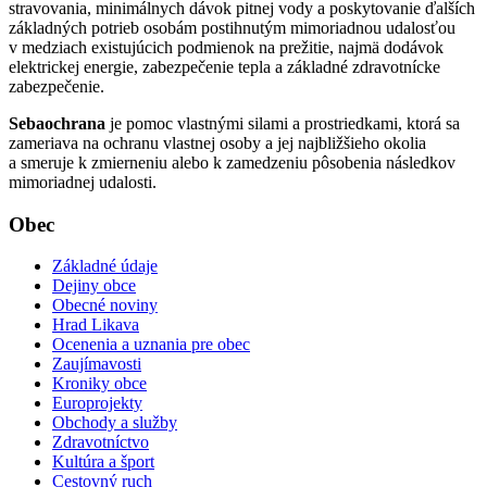
stravovania, minimálnych dávok pitnej vody a poskytovanie ďalších
základných potrieb osobám postihnutým mimoriadnou udalosťou
v medziach existujúcich podmienok na prežitie, najmä dodávok
elektrickej energie, zabezpečenie tepla a základné zdravotnícke
zabezpečenie.
Sebaochrana
je pomoc vlastnými silami a prostriedkami, ktorá sa
zameriava na ochranu vlastnej osoby a jej najbližšieho okolia
a smeruje k zmierneniu alebo k zamedzeniu pôsobenia následkov
mimoriadnej udalosti.
Obec
Základné údaje
Dejiny obce
Obecné noviny
Hrad Likava
Ocenenia a uznania pre obec
Zaujímavosti
Kroniky obce
Europrojekty
Obchody a služby
Zdravotníctvo
Kultúra a šport
Cestovný ruch