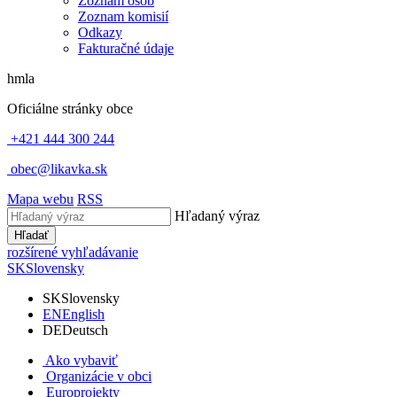
Zoznam osôb
Zoznam komisií
Odkazy
Fakturačné údaje
hmla
Oficiálne stránky obce
+421 444 300 244
obec@likavka.sk
Mapa webu
RSS
Hľadaný výraz
Hľadať
rozšírené vyhľadávanie
SK
Slovensky
SK
Slovensky
EN
English
DE
Deutsch
Ako vybaviť
Organizácie v obci
Europrojekty