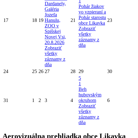
1
Dardanely,
Pohár žiakov
Galéria
vo vzpieraní a
Jozefa
Pohár starostu
17
18
19
Hanulu,
21
23
obce Likavka
ZOO v
Zobraziť
Spišskej
všetky
Novej Vsi,
záznamy z
20.8.2026
dňa
Zobraziť
všetky
záznamy z
dňa
24
25
26
27
28
29
30
5
1
Beh
hubovským
31
1
2
3
4
okruhom
6
Zobraziť
všetky
záznamy z
dňa
Aerovizuálna prehliadka obce Likavka