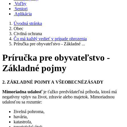
Voľby
Seniori
Aplikácia
Úvodná stránka
Obec
Civilná ochrana
Čo má každý vedieť v prípade ohrozenia
Príručka pre obyvateľstvo - Základné ...
Príručka pre obyvateľstvo -
Základné pojmy
2. ZÁKLADNÉ POJMY A VŠEOBECNÉZÁSADY
Mimoriadna udalosť
je ťažko predvídateľná príhoda, ktorá má
negatívny vplyv na život, zdravie alebo majetok. Mimoriadnou
udalosťou sa rozumie:
živelná pohroma,
havária,
katastrofa,
teroristický útok.