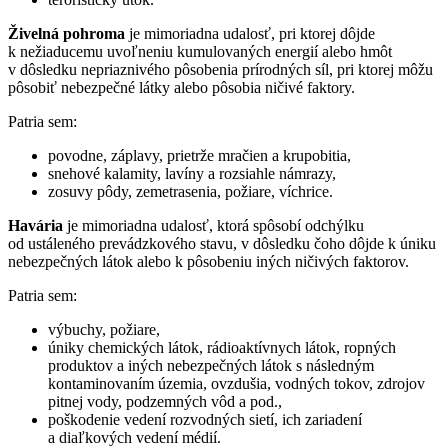
Živelná pohroma
je mimoriadna udalosť, pri ktorej dôjde
k nežiaducemu uvoľneniu kumulovaných energií alebo hmôt
v dôsledku nepriaznivého pôsobenia prírodných síl, pri ktorej môžu
pôsobiť nebezpečné látky alebo pôsobia ničivé faktory.
Patria sem:
povodne, záplavy, prietrže mračien a krupobitia,
snehové kalamity, lavíny a rozsiahle námrazy,
zosuvy pôdy, zemetrasenia, požiare, víchrice.
Havária
je mimoriadna udalosť, ktorá spôsobí odchýlku
od ustáleného prevádzkového stavu, v dôsledku čoho dôjde k úniku
nebezpečných látok alebo k pôsobeniu iných ničivých faktorov.
Patria sem:
výbuchy, požiare,
úniky chemických látok, rádioaktívnych látok, ropných
produktov a iných nebezpečných látok s následným
kontaminovaním územia, ovzdušia, vodných tokov, zdrojov
pitnej vody, podzemných vôd a pod.,
poškodenie vedení rozvodných sietí, ich zariadení
a diaľkových vedení médií.