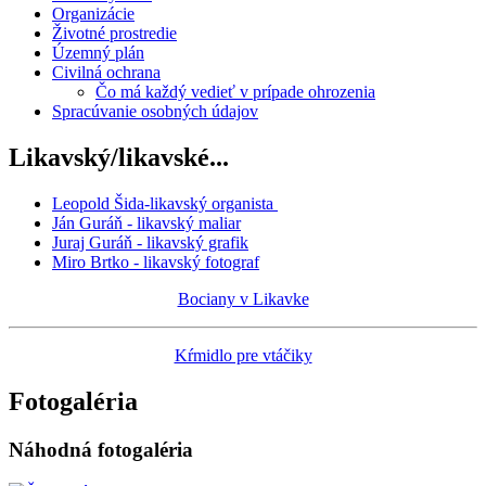
Organizácie
Životné prostredie
Územný plán
Civilná ochrana
Čo má každý vedieť v prípade ohrozenia
Spracúvanie osobných údajov
Likavský/likavské...
Leopold Šida-likavský organista
Ján Guráň - likavský maliar
Juraj Guráň - likavský grafik
Miro Brtko - likavský fotograf
Bociany v Likavke
Kŕmidlo pre vtáčiky
Fotogaléria
Náhodná fotogaléria