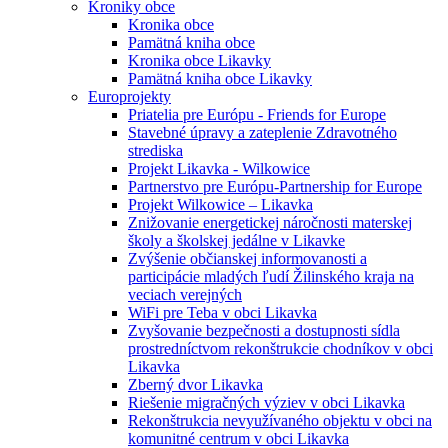
Kroniky obce
Kronika obce
Pamätná kniha obce
Kronika obce Likavky
Pamätná kniha obce Likavky
Europrojekty
Priatelia pre Európu - Friends for Europe
Stavebné úpravy a zateplenie Zdravotného
strediska
Projekt Likavka - Wilkowice
Partnerstvo pre Európu-Partnership for Europe
Projekt Wilkowice – Likavka
Znižovanie energetickej náročnosti materskej
školy a školskej jedálne v Likavke
Zvýšenie občianskej informovanosti a
participácie mladých ľudí Žilinského kraja na
veciach verejných
WiFi pre Teba v obci Likavka
Zvyšovanie bezpečnosti a dostupnosti sídla
prostredníctvom rekonštrukcie chodníkov v obci
Likavka
Zberný dvor Likavka
Riešenie migračných výziev v obci Likavka
Rekonštrukcia nevyužívaného objektu v obci na
komunitné centrum v obci Likavka