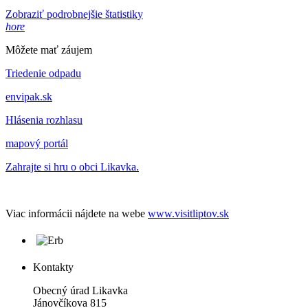
Zobraziť podrobnejšie štatistiky
hore
Môžete mať záujem
Triedenie odpadu
envipak.sk
Hlásenia rozhlasu
mapový portál
Zahrajte si hru o obci Likavka.
Viac informácii nájdete na webe
www.visitliptov.sk
Kontakty
Obecný úrad Likavka
Jánovčíkova 815