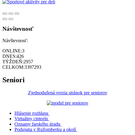
Návštevnosť
Návštevnosť:
ONLINE:
3
DNES:
426
TÝŽDEŇ:
2957
CELKOM:
3397293
Seniori
Zjednodušená verzia stránok pre seniorov
Hlásenie rozhlasu
Virtuálny cintorín
Oznamy farského úradu
Podujatia v Ružomberku a okolí