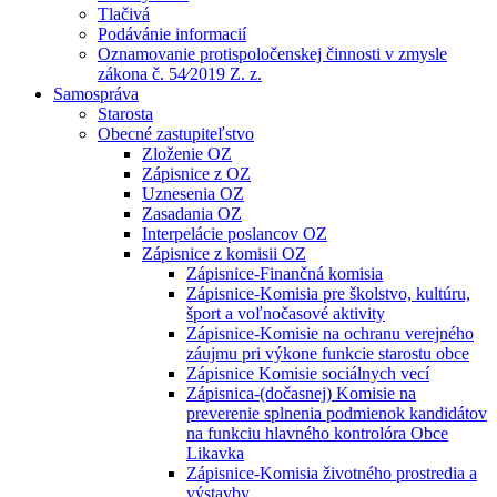
Tlačivá
Podávánie informacií
Oznamovanie protispoločenskej činnosti v zmysle
zákona č. 54⁄2019 Z. z.
Samospráva
Starosta
Obecné zastupiteľstvo
Zloženie OZ
Zápisnice z OZ
Uznesenia OZ
Zasadania OZ
Interpelácie poslancov OZ
Zápisnice z komisii OZ
Zápisnice-Finančná komisia
Zápisnice-Komisia pre školstvo, kultúru,
šport a voľnočasové aktivity
Zápisnice-Komisie na ochranu verejného
záujmu pri výkone funkcie starostu obce
Zápisnice Komisie sociálnych vecí
Zápisnica-(dočasnej) Komisie na
preverenie splnenia podmienok kandidátov
na funkciu hlavného kontrolóra Obce
Likavka
Zápisnice-Komisia životného prostredia a
výstavby