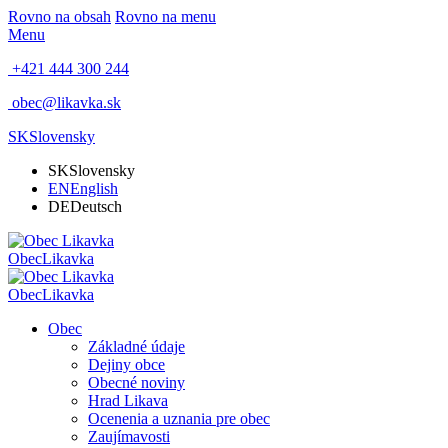
Rovno na obsah
Rovno na menu
Menu
+421 444 300 244
obec@likavka.sk
SK
Slovensky
SK
Slovensky
EN
English
DE
Deutsch
Obec
Likavka
Obec
Likavka
Obec
Základné údaje
Dejiny obce
Obecné noviny
Hrad Likava
Ocenenia a uznania pre obec
Zaujímavosti