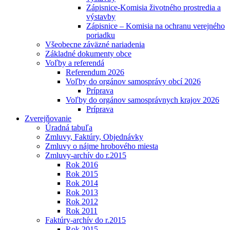
Zápisnice-Komisia životného prostredia a
výstavby
Zápisnice – Komisia na ochranu verejného
poriadku
Všeobecne záväzné nariadenia
Základné dokumenty obce
Voľby a referendá
Referendum 2026
Voľby do orgánov samosprávy obcí 2026
Príprava
Voľby do orgánov samosprávnych krajov 2026
Príprava
Zverejňovanie
Úradná tabuľa
Zmluvy, Faktúry, Objednávky
Zmluvy o nájme hrobového miesta
Zmluvy-archív do r.2015
Rok 2016
Rok 2015
Rok 2014
Rok 2013
Rok 2012
Rok 2011
Faktúry-archív do r.2015
Rok 2015