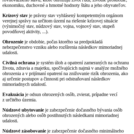
ekonomiku, duchovné a hmotné hodnoty štátu a jeho obyvateľov.
Krízový stav
je právny stav vyhlásený kompetentným orgánom
verejnej správy na určitom území na riešenie krízovej situácie
(výnimočný stav, núdzový stav, vojna, vojnový stav, stupeň
povodňovej aktivity, ...).
Ohrozenie
je obdobie, počas ktorého sa predpokladá
nebezpečenstvo vzniku alebo rozšírenia následkov mimoriadnej
udalosti.
Civilná ochrana
je systém úloh a opatrení zameraných na ochranu
života, zdravia a majetku, spočívajúcich najmä v analýze možného
ohrozenia a v prijímaní opatrení na znižovanie rizík ohrozenia, ako
aj určenie postupov a činnosti pri odstraňovaní následkov
mimoriadnych udalostí.
Evakuácia
je odsun ohrozených osôb, zvierat, prípadne vecí
z určitého územia.
Núdzové ubytovanie
je zabezpečenie dočasného bývania osôb
ohrozených alebo osôb postihnutých následkami mimoriadnej
udalosti.
Núdzové zásobovanie
je zabezpečenie dočasného minimálneho