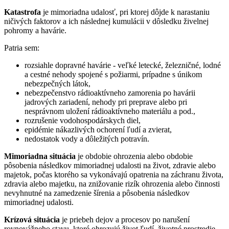
Katastrofa
je mimoriadna udalosť, pri ktorej dôjde k narastaniu
ničivých faktorov a ich následnej kumulácii v dôsledku živelnej
pohromy a havárie.
Patria sem:
rozsiahle dopravné havárie - veľké letecké, železničné, lodné
a cestné nehody spojené s požiarmi, prípadne s únikom
nebezpečných látok,
nebezpečenstvo rádioaktívneho zamorenia po havárii
jadrových zariadení, nehody pri preprave alebo pri
nesprávnom uložení rádioaktívneho materiálu a pod.,
rozrušenie vodohospodárskych diel,
epidémie nákazlivých ochorení ľudí a zvierat,
nedostatok vody a dôležitých potravín.
Mimoriadna situácia
je obdobie ohrozenia alebo obdobie
pôsobenia následkov mimoriadnej udalosti na život, zdravie alebo
majetok, počas ktorého sa vykonávajú opatrenia na záchranu života,
zdravia alebo majetku, na znižovanie rizík ohrozenia alebo činnosti
nevyhnutné na zamedzenie šírenia a pôsobenia následkov
mimoriadnej udalosti.
Krízová situácia
je priebeh dejov a procesov po narušení
rovnovážneho stavu, ktoré ohrozujú život ľudí, životné prostredie,