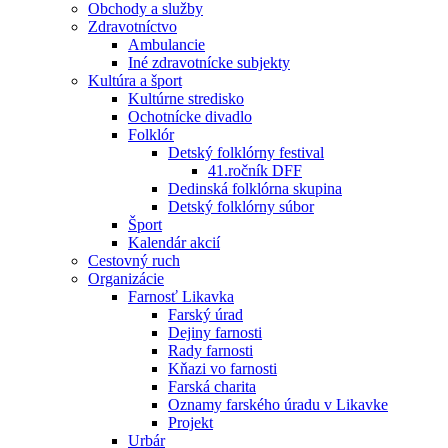
Obchody a služby
Zdravotníctvo
Ambulancie
Iné zdravotnícke subjekty
Kultúra a šport
Kultúrne stredisko
Ochotnícke divadlo
Folklór
Detský folklórny festival
41.ročník DFF
Dedinská folklórna skupina
Detský folklórny súbor
Šport
Kalendár akcií
Cestovný ruch
Organizácie
Farnosť Likavka
Farský úrad
Dejiny farnosti
Rady farnosti
Kňazi vo farnosti
Farská charita
Oznamy farského úradu v Likavke
Projekt
Urbár