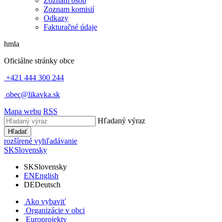
Zoznam osôb
Zoznam komisií
Odkazy
Fakturačné údaje
hmla
Oficiálne stránky obce
+421 444 300 244
obec@likavka.sk
Mapa webu
RSS
Hľadaný výraz
Hľadať
rozšírené vyhľadávanie
SK
Slovensky
SK
Slovensky
EN
English
DE
Deutsch
Ako vybaviť
Organizácie v obci
Europrojekty