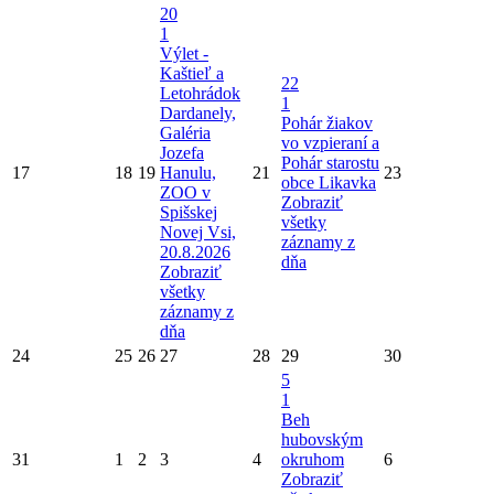
20
1
Výlet -
Kaštieľ a
22
Letohrádok
1
Dardanely,
Pohár žiakov
Galéria
vo vzpieraní a
Jozefa
Pohár starostu
17
18
19
Hanulu,
21
23
obce Likavka
ZOO v
Zobraziť
Spišskej
všetky
Novej Vsi,
záznamy z
20.8.2026
dňa
Zobraziť
všetky
záznamy z
dňa
24
25
26
27
28
29
30
5
1
Beh
hubovským
31
1
2
3
4
okruhom
6
Zobraziť