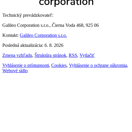
Technický prevádzkovateľ:
Galileo Corporation s.r.o., Čierna Voda 468, 925 06
Kontakt:
Galileo Corporation s.r.o.
Posledná aktualizácia: 6. 8. 2026
Zmena vzhľadu
,
Štruktúra stránok
,
RSS
,
Vytlačiť
Vyhlásenie o prístupnosti
,
Cookies
,
Vyhlásenie o ochrane súkromia
,
Webové sídlo