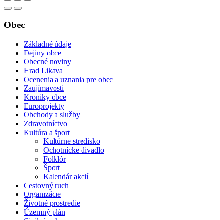
Obec
Základné údaje
Dejiny obce
Obecné noviny
Hrad Likava
Ocenenia a uznania pre obec
Zaujímavosti
Kroniky obce
Europrojekty
Obchody a služby
Zdravotníctvo
Kultúra a šport
Kultúrne stredisko
Ochotnícke divadlo
Folklór
Šport
Kalendár akcií
Cestovný ruch
Organizácie
Životné prostredie
Územný plán