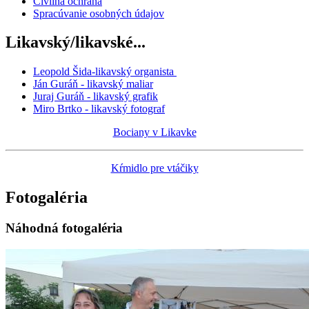
Civilná ochrana
Spracúvanie osobných údajov
Likavský/likavské...
Leopold Šida-likavský organista
Ján Guráň - likavský maliar
Juraj Guráň - likavský grafik
Miro Brtko - likavský fotograf
Bociany v Likavke
Kŕmidlo pre vtáčiky
Fotogaléria
Náhodná fotogaléria