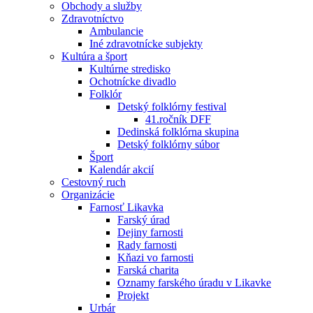
Obchody a služby
Zdravotníctvo
Ambulancie
Iné zdravotnícke subjekty
Kultúra a šport
Kultúrne stredisko
Ochotnícke divadlo
Folklór
Detský folklórny festival
41.ročník DFF
Dedinská folklórna skupina
Detský folklórny súbor
Šport
Kalendár akcií
Cestovný ruch
Organizácie
Farnosť Likavka
Farský úrad
Dejiny farnosti
Rady farnosti
Kňazi vo farnosti
Farská charita
Oznamy farského úradu v Likavke
Projekt
Urbár