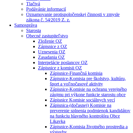
Tlačivá
Podávánie informacií
Oznamovanie protispoločenskej činnosti v zmysle
zákona č. 54⁄2019 Z. z.
Samospráva
Starosta
Obecné zastupiteľstvo
Zloženie OZ
Zápisnice z OZ
Uznesenia OZ
Zasadania OZ
Interpelácie poslancov OZ
Zápisnice z komisii OZ
Zápisnice-Finančná komisia
Zápisnice-Komisia pre školstvo, kultúru,
šport a voľnočasové aktivity
Zápisnice-Komisie na ochranu verejného
záujmu pri výkone funkcie starostu obce
Zápisnice Komisie sociálnych vecí
Zápisnica-(dočasnej) Komisie na
preverenie splnenia podmienok kandidátov
na funkciu hlavného kontrolóra Obce
Likavka
Zápisnice-Komisia životného prostredia a
výstavby