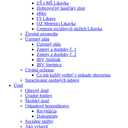
ZŠ s MŠ Likavka
Dobrovoľný hasičský zbor
eRko
FS Likava
OZ Meteníci Likavka
Centrum sociálnych služieb Likavka
Životné prostredie
Územný plán
Územný plán
Zmeny a doplnky č. 1
Zmeny a doplnky č. 2
IBV Strážnik
IBV Strelnica
Civilná ochrana
Čo má každý vedieť v prípade ohrozenia
Spracúvanie osobných údajov
Úrad
Obecný úrad
Úradné hodiny
Školský úrad
Odpadové hospodárstvo
Recyklácia
Dokumenty
Sociálne služby
Ako vybaviť