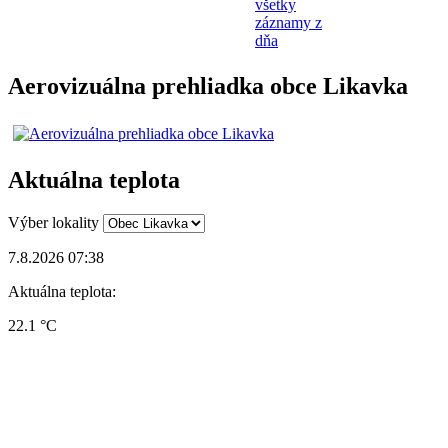
všetky
záznamy z
dňa
Aerovizuálna prehliadka obce Likavka
Aktuálna teplota
Výber lokality
7.8.2026 07:38
Aktuálna teplota:
22.1 °C