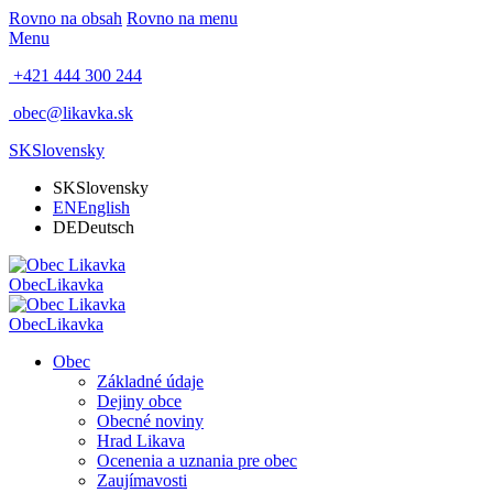
Rovno na obsah
Rovno na menu
Menu
+421 444 300 244
obec@likavka.sk
SK
Slovensky
SK
Slovensky
EN
English
DE
Deutsch
Obec
Likavka
Obec
Likavka
Obec
Základné údaje
Dejiny obce
Obecné noviny
Hrad Likava
Ocenenia a uznania pre obec
Zaujímavosti