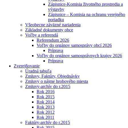
Zápisnice-Komisia životného prostredia a
výstavby
Zápisnice – Komisia na ochranu verejného
poriadku
Všeobecne záväzné nariadenia
Základné dokumenty obce
Voľby a referendá
Referendum 2026
Voľby do orgánov samosprávy obcí 2026
Príprava
Voľby do orgánov samosprávnych krajov 2026
Príprava
Zverejňovanie
Úradná tabuľa
Zmluvy, Faktúry, Objednávky
Zmluvy o nájme hrobového miesta
Zmluvy-archív do r.2015
Rok 2016
Rok 2015
Rok 2014
Rok 2013
Rok 2012
Rok 2011
Faktúry-archív do r.2015
Rok 2015