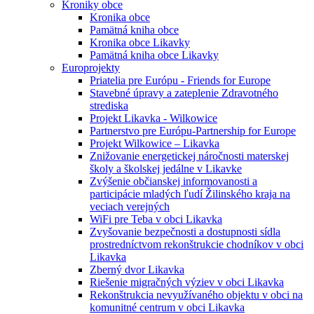
Kroniky obce
Kronika obce
Pamätná kniha obce
Kronika obce Likavky
Pamätná kniha obce Likavky
Europrojekty
Priatelia pre Európu - Friends for Europe
Stavebné úpravy a zateplenie Zdravotného
strediska
Projekt Likavka - Wilkowice
Partnerstvo pre Európu-Partnership for Europe
Projekt Wilkowice – Likavka
Znižovanie energetickej náročnosti materskej
školy a školskej jedálne v Likavke
Zvýšenie občianskej informovanosti a
participácie mladých ľudí Žilinského kraja na
veciach verejných
WiFi pre Teba v obci Likavka
Zvyšovanie bezpečnosti a dostupnosti sídla
prostredníctvom rekonštrukcie chodníkov v obci
Likavka
Zberný dvor Likavka
Riešenie migračných výziev v obci Likavka
Rekonštrukcia nevyužívaného objektu v obci na
komunitné centrum v obci Likavka