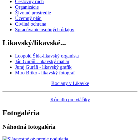
Cestovný ruch
Organizácie
Životné prostredie
Územný plán
Civilná ochrana
Spracúvanie osobných údajov
Likavský/likavské...
Leopold Šida-likavský organista
Ján Guráň - likavský maliar
Juraj Guráň - likavský grafik
Miro Brtko - likavský fotograf
Bociany v Likavke
Kŕmidlo pre vtáčiky
Fotogaléria
Náhodná fotogaléria