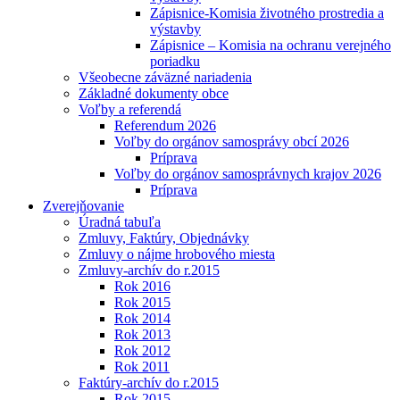
Zápisnice-Komisia životného prostredia a
výstavby
Zápisnice – Komisia na ochranu verejného
poriadku
Všeobecne záväzné nariadenia
Základné dokumenty obce
Voľby a referendá
Referendum 2026
Voľby do orgánov samosprávy obcí 2026
Príprava
Voľby do orgánov samosprávnych krajov 2026
Príprava
Zverejňovanie
Úradná tabuľa
Zmluvy, Faktúry, Objednávky
Zmluvy o nájme hrobového miesta
Zmluvy-archív do r.2015
Rok 2016
Rok 2015
Rok 2014
Rok 2013
Rok 2012
Rok 2011
Faktúry-archív do r.2015
Rok 2015