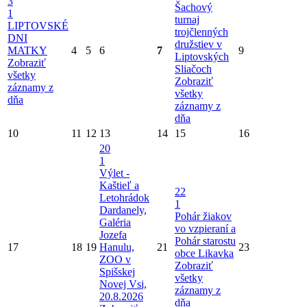
3
Šachový
1
turnaj
LIPTOVSKÉ
trojčlenných
DNI
družstiev v
MATKY
4
5
6
7
9
Liptovských
Zobraziť
Sliačoch
všetky
Zobraziť
záznamy z
všetky
dňa
záznamy z
dňa
10
11
12
13
14
15
16
20
1
Výlet -
Kaštieľ a
22
Letohrádok
1
Dardanely,
Pohár žiakov
Galéria
vo vzpieraní a
Jozefa
Pohár starostu
17
18
19
Hanulu,
21
23
obce Likavka
ZOO v
Zobraziť
Spišskej
všetky
Novej Vsi,
záznamy z
20.8.2026
dňa