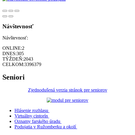
Návštevnosť
Návštevnosť:
ONLINE:
2
DNES:
305
TÝŽDEŇ:
2043
CELKOM:
3396379
Seniori
Zjednodušená verzia stránok pre seniorov
Hlásenie rozhlasu
Virtuálny cintorín
Oznamy farského úradu
Podujatia v Ružomberku a okolí