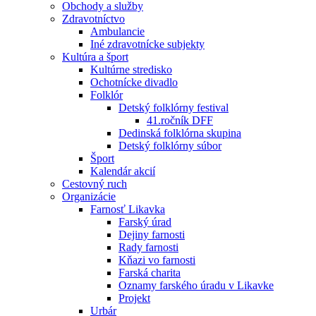
Obchody a služby
Zdravotníctvo
Ambulancie
Iné zdravotnícke subjekty
Kultúra a šport
Kultúrne stredisko
Ochotnícke divadlo
Folklór
Detský folklórny festival
41.ročník DFF
Dedinská folklórna skupina
Detský folklórny súbor
Šport
Kalendár akcií
Cestovný ruch
Organizácie
Farnosť Likavka
Farský úrad
Dejiny farnosti
Rady farnosti
Kňazi vo farnosti
Farská charita
Oznamy farského úradu v Likavke
Projekt
Urbár