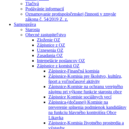
Tlačivá
Podávánie informacií
Oznamovanie protispoločenskej činnosti v zmysle
zákona č. 54⁄2019 Z. z.
Samospráva
Starosta
Obecné zastupiteľstvo
Zloženie OZ
Zápisnice z OZ
Uznesenia OZ
Zasadania OZ
Interpelácie poslancov OZ
Zápisnice z komisii OZ
Zápisnice-Finančná komisia
Zápisnice-Komisia pre školstvo, kultúru,
šport a voľnočasové aktivity
Zápisnice-Komisie na ochranu verejného
záujmu pri výkone funkcie starostu obce
Zápisnice Komisie sociálnych vecí
Zápisnica-(dočasnej) Komisie na
preverenie splnenia podmienok kandidátov
na funkciu hlavného kontrolóra Obce
Likavka
Zápisnice-Komisia životného prostredia a
výstavby