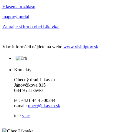
Hlásenia rozhlasu
mapový portál
Zahrajte si hru o obci Likavka.
Viac informácii nájdete na webe
www.visitliptov.sk
Kontakty
Obecný úrad Likavka
Jánovčíkova 815
034 95 Likavka
tel: +421 44 4 300244
e-mail:
obec@likavka.sk
tel.:
viac