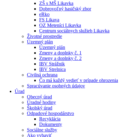
ZŠ s MŠ Likavka
Dobrovoľný hasičský zbor
eRko
FS Likava
OZ Meteníci Likavka
Centrum sociálnych služieb Likavka
Životné prostredie
Územný plán
Územný plán
Zmeny a doplnky č. 1
Zmeny a doplnky č. 2
IBV Strážnik
IBV Strelnica
Civilná ochrana
Čo má každý vedieť v prípade ohrozenia
Spracúvanie osobných údajov
Úrad
Obecný úrad
Úradné hodiny
Školský úrad
Odpadové hospodárstvo
Recyklácia
Dokumenty
Sociálne služby
Ako vybaviť