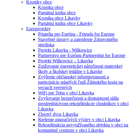
Kroniky obce
Kronika obce
Pamätná kniha obce
Kronika obce Likavky
Pamätná kniha obce Likavky
Europrojekty
Priatelia pre Európu - Friends for Europe
Stavebné úpravy a zateplenie Zdravotného
strediska
Projekt Likavka - Wilkowice
Partnerstvo pre Európu-Partnership for Europe
Projekt Wilkowice – Likavka
Znižovanie energetickej náročnosti materskej
školy a školskej jedálne v Likavke
Zvýšenie občianskej informovanosti a
participácie mladých ľudí Žilinského kraja na
veciach verejných
WiFi pre Teba v obci Likavka
Zvyšovanie bezpečnosti a dostupnosti sídla
prostredníctvom rekonštrukcie chodníkov v obci
Likavka
Zberný dvor Likavka
Riešenie migračných výziev v obci Likavka
Rekonštrukcia nevyužívaného objektu v obci na
komunitné centrum v obci Likavka