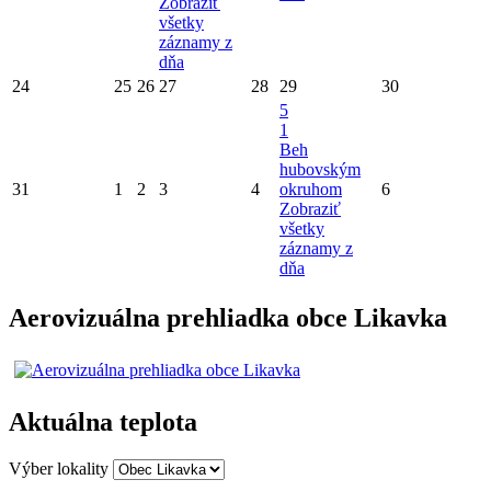
Zobraziť
všetky
záznamy z
dňa
24
25
26
27
28
29
30
5
1
Beh
hubovským
31
1
2
3
4
okruhom
6
Zobraziť
všetky
záznamy z
dňa
Aerovizuálna prehliadka obce Likavka
Aktuálna teplota
Výber lokality