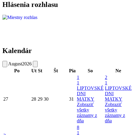
Hlásenia rozhlasu
Kalendár
August
2026
Po
Ut
St
Št
Pia
So
Ne
1
2
1
1
LIPTOVSKÉ
LIPTOVSKÉ
DNI
DNI
27
28
29
30
31
MATKY
MATKY
Zobraziť
Zobraziť
všetky
všetky
záznamy z
záznamy z
dňa
dňa
8
1