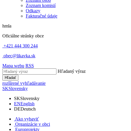
Zoznam osôb
Zoznam komisií
Odkazy
Fakturačné údaje
hmla
Oficiálne stránky obce
+421 444 300 244
obec@likavka.sk
Mapa webu
RSS
Hľadaný výraz
Hľadať
rozšírené vyhľadávanie
SK
Slovensky
SK
Slovensky
EN
English
DE
Deutsch
Ako vybaviť
Organizácie v obci
Europrojekty