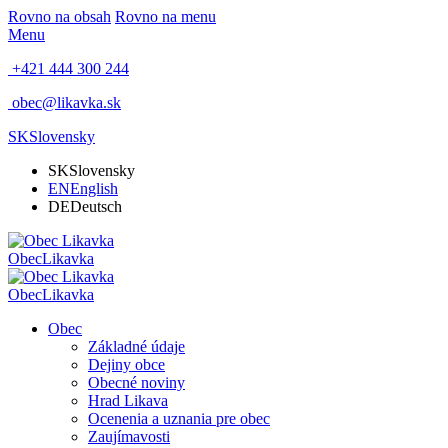
Rovno na obsah
Rovno na menu
Menu
+421 444 300 244
obec@likavka.sk
SK
Slovensky
SK
Slovensky
EN
English
DE
Deutsch
Obec
Likavka
Obec
Likavka
Obec
Základné údaje
Dejiny obce
Obecné noviny
Hrad Likava
Ocenenia a uznania pre obec
Zaujímavosti