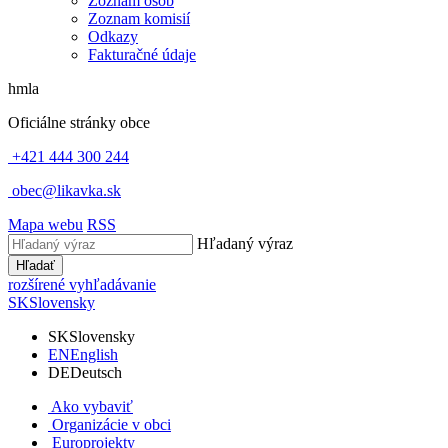
Zoznam osôb
Zoznam komisií
Odkazy
Fakturačné údaje
hmla
Oficiálne stránky obce
+421 444 300 244
obec@likavka.sk
Mapa webu
RSS
Hľadaný výraz
Hľadať
rozšírené vyhľadávanie
SK
Slovensky
SK
Slovensky
EN
English
DE
Deutsch
Ako vybaviť
Organizácie v obci
Europrojekty