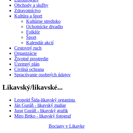
Obchody a služby
Zdravotníctvo
Kultúra a šport
Kultúrne stredisko
Ochotnícke divadlo
Folklór
Šport
Kalendár akcií
Cestovný ruch
Organizácie
Životné prostredie
Územný plán
Civilná ochrana
Spracúvanie osobných údajov
Likavský/likavské...
Leopold Šida-likavský organista
Ján Guráň - likavský maliar
Juraj Guráň - likavský grafik
Miro Brtko - likavský fotograf
Bociany v Likavke