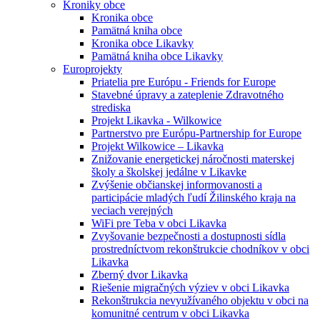
Kroniky obce
Kronika obce
Pamätná kniha obce
Kronika obce Likavky
Pamätná kniha obce Likavky
Europrojekty
Priatelia pre Európu - Friends for Europe
Stavebné úpravy a zateplenie Zdravotného
strediska
Projekt Likavka - Wilkowice
Partnerstvo pre Európu-Partnership for Europe
Projekt Wilkowice – Likavka
Znižovanie energetickej náročnosti materskej
školy a školskej jedálne v Likavke
Zvýšenie občianskej informovanosti a
participácie mladých ľudí Žilinského kraja na
veciach verejných
WiFi pre Teba v obci Likavka
Zvyšovanie bezpečnosti a dostupnosti sídla
prostredníctvom rekonštrukcie chodníkov v obci
Likavka
Zberný dvor Likavka
Riešenie migračných výziev v obci Likavka
Rekonštrukcia nevyužívaného objektu v obci na
komunitné centrum v obci Likavka