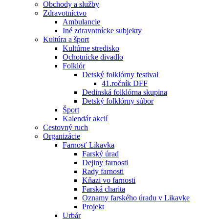
Obchody a služby
Zdravotníctvo
Ambulancie
Iné zdravotnícke subjekty
Kultúra a šport
Kultúrne stredisko
Ochotnícke divadlo
Folklór
Detský folklórny festival
41.ročník DFF
Dedinská folklórna skupina
Detský folklórny súbor
Šport
Kalendár akcií
Cestovný ruch
Organizácie
Farnosť Likavka
Farský úrad
Dejiny farnosti
Rady farnosti
Kňazi vo farnosti
Farská charita
Oznamy farského úradu v Likavke
Projekt
Urbár