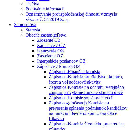
Tlačivá
Podávánie informacií
Oznamovanie protispoločenskej činnosti v zmysle
zákona č. 54⁄2019 Z. z.
Samospráva
Starosta
Obecné zastupiteľstvo
Zloženie OZ
Zápisnice z OZ
Uznesenia OZ
Zasadania OZ
Interpelácie poslancov OZ
Zápisnice z komisii OZ
Zápisnice-Finančná komisia
Zápisnice-Komisia pre školstvo, kultúru,
šport a voľnočasové aktivity
Zápisnice-Komisie na ochranu verejného
záujmu pri výkone funkcie starostu obce
Zápisnice Komisie sociálnych vecí
Zápisnica-(dočasnej) Komisie na
preverenie splnenia podmienok kandidátov
na funkciu hlavného kontrolóra Obce
Likavka
Zápisnice-Komisia životného prostredia a
výstavby