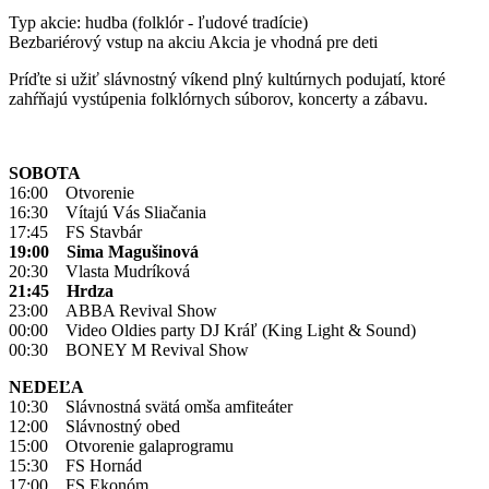
Typ akcie: hudba (folklór - ľudové tradície)
Bezbariérový vstup na akciu
Akcia je vhodná pre deti
Príďte si užiť slávnostný víkend plný kultúrnych podujatí, ktoré
zahŕňajú vystúpenia folklórnych súborov, koncerty a zábavu.
SOBOTA
16:00 Otvorenie
16:30 Vítajú Vás Sliačania
17:45 FS Stavbár
19:00 Sima Magušinová
20:30 Vlasta Mudríková
21:45 Hrdza
23:00 ABBA Revival Show
00:00 Video Oldies party DJ Kráľ (King Light & Sound)
00:30 BONEY M Revival Show
NEDEĽA
10:30 Slávnostná svätá omša amfiteáter
12:00 Slávnostný obed
15:00 Otvorenie galaprogramu
15:30 FS Hornád
17:00 FS Ekonóm