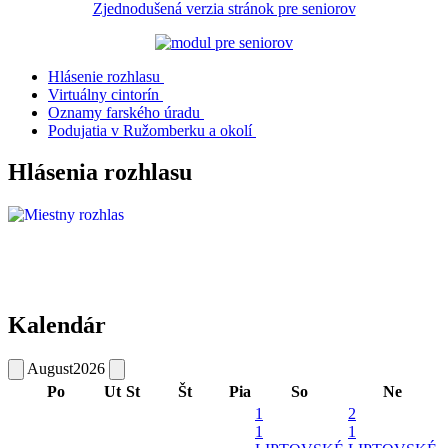
Zjednodušená verzia stránok pre seniorov
Hlásenie rozhlasu
Virtuálny cintorín
Oznamy farského úradu
Podujatia v Ružomberku a okolí
Hlásenia rozhlasu
Kalendár
August
2026
Po
Ut
St
Št
Pia
So
Ne
1
2
1
1