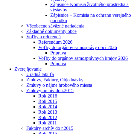
Zápisnice-Komisia životného prostredia a
výstavby
Zápisnice – Komisia na ochranu verejného
poriadku
Všeobecne záväzné nariadenia
Základné dokumenty obce
Voľby a referendá
Referendum 2026
Voľby do orgánov samosprávy obcí 2026
Príprava
Voľby do orgánov samosprávnych krajov 2026
Príprava
Zverejňovanie
Úradná tabuľa
Zmluvy, Faktúry, Objednávky
Zmluvy o nájme hrobového miesta
Zmluvy-archív do r.2015
Rok 2016
Rok 2015
Rok 2014
Rok 2013
Rok 2012
Rok 2011
Faktúry-archív do r.2015
Rok 2015