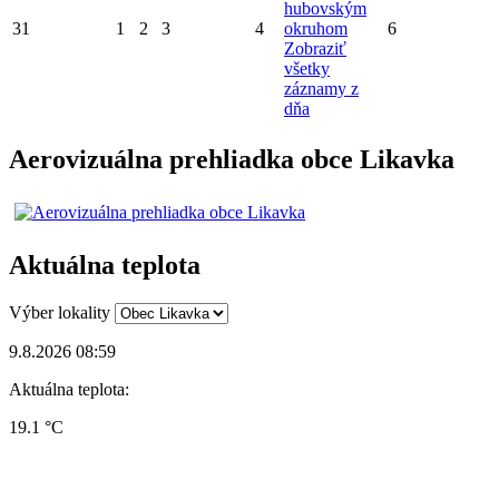
hubovským
31
1
2
3
4
okruhom
6
Zobraziť
všetky
záznamy z
dňa
Aerovizuálna prehliadka obce Likavka
Aktuálna teplota
Výber lokality
9.8.2026 08:59
Aktuálna teplota:
19.1 °C