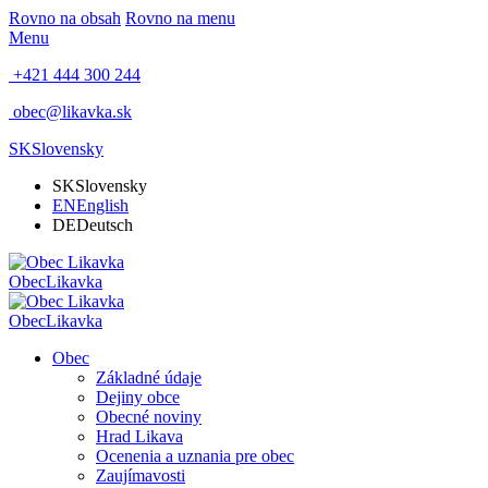
Rovno na obsah
Rovno na menu
Menu
+421 444 300 244
obec@likavka.sk
SK
Slovensky
SK
Slovensky
EN
English
DE
Deutsch
Obec
Likavka
Obec
Likavka
Obec
Základné údaje
Dejiny obce
Obecné noviny
Hrad Likava
Ocenenia a uznania pre obec
Zaujímavosti