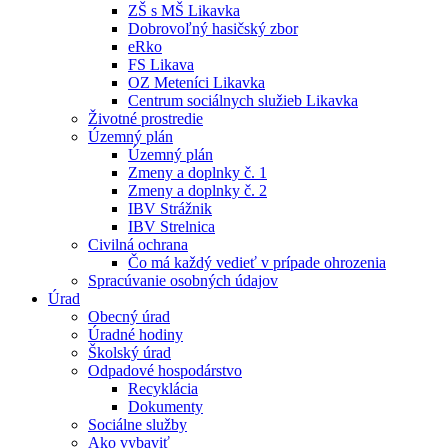
ZŠ s MŠ Likavka
Dobrovoľný hasičský zbor
eRko
FS Likava
OZ Meteníci Likavka
Centrum sociálnych služieb Likavka
Životné prostredie
Územný plán
Územný plán
Zmeny a doplnky č. 1
Zmeny a doplnky č. 2
IBV Strážnik
IBV Strelnica
Civilná ochrana
Čo má každý vedieť v prípade ohrozenia
Spracúvanie osobných údajov
Úrad
Obecný úrad
Úradné hodiny
Školský úrad
Odpadové hospodárstvo
Recyklácia
Dokumenty
Sociálne služby
Ako vybaviť