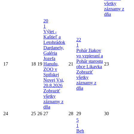
všetky
záznamy z
dňa
20
1
Výlet -
Kaštieľ a
22
Letohrádok
1
Dardanely,
Pohár žiakov
Galéria
vo vzpieraní a
Jozefa
Pohár starostu
17
18
19
Hanulu,
21
23
obce Likavka
ZOO v
Zobraziť
Spišskej
všetky
Novej Vsi,
záznamy z
20.8.2026
dňa
Zobraziť
všetky
záznamy z
dňa
24
25
26
27
28
29
30
5
1
Beh