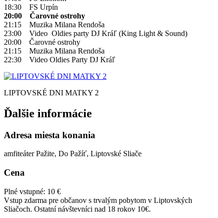
18:30 FS Urpín
20:00 Čarovné ostrohy
21:15 Muzika Milana Rendoša
23:00 Video Oldies party DJ Kráľ (King Light & Sound)
20:00 Čarovné ostrohy
21:15 Muzika Milana Rendoša
22:30 Video Oldies Party DJ Kráľ
LIPTOVSKÉ DNI MATKY 2
Ďalšie informácie
Adresa miesta konania
amfiteáter Pažite, Do Pažíť, Liptovské Sliače
Cena
Plné vstupné: 10 €
Vstup zdarma pre občanov s trvalým pobytom v Liptovských
Sliačoch. Ostatní návštevníci nad 18 rokov 10€.