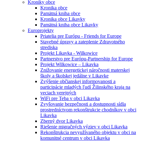
Kroniky obce
Kronika obce
Pamätná kniha obce
Kronika obce Likavky
Pamätná kniha obce Likavky
Europrojekty
Priatelia pre Európu - Friends for Europe
Stavebné úpravy a zateplenie Zdravotného
strediska
Projekt Likavka - Wilkowice
Partnerstvo pre Európu-Partnership for Europe
Projekt Wilkowice – Likavka
Znižovanie energetickej náročnosti materskej
školy a školskej jedálne v Likavke
Zvýšenie občianskej informovanosti a
participácie mladých ľudí Žilinského kraja na
veciach verejných
WiFi pre Teba v obci Likavka
Zvyšovanie bezpečnosti a dostupnosti sídla
prostredníctvom rekonštrukcie chodníkov v obci
Likavka
Zberný dvor Likavka
Riešenie migračných výziev v obci Likavka
Rekonštrukcia nevyužívaného objektu v obci na
komunitné centrum v obci Likavka