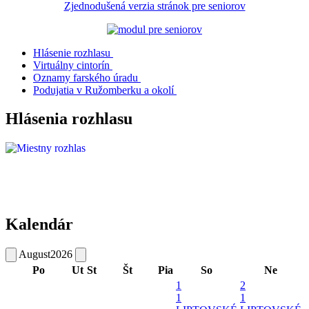
Zjednodušená verzia stránok pre seniorov
Hlásenie rozhlasu
Virtuálny cintorín
Oznamy farského úradu
Podujatia v Ružomberku a okolí
Hlásenia rozhlasu
Kalendár
August
2026
Po
Ut
St
Št
Pia
So
Ne
1
2
1
1