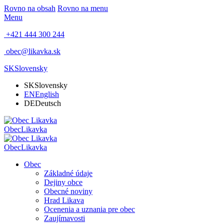
Rovno na obsah
Rovno na menu
Menu
+421 444 300 244
obec@likavka.sk
SK
Slovensky
SK
Slovensky
EN
English
DE
Deutsch
Obec
Likavka
Obec
Likavka
Obec
Základné údaje
Dejiny obce
Obecné noviny
Hrad Likava
Ocenenia a uznania pre obec
Zaujímavosti