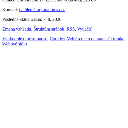
Kontakt:
Galileo Corporation s.r.o.
Posledná aktualizácia: 7. 8. 2026
Zmena vzhľadu
,
Štruktúra stránok
,
RSS
,
Vytlačiť
Vyhlásenie o prístupnosti
,
Cookies
,
Vyhlásenie o ochrane súkromia
,
Webové sídlo