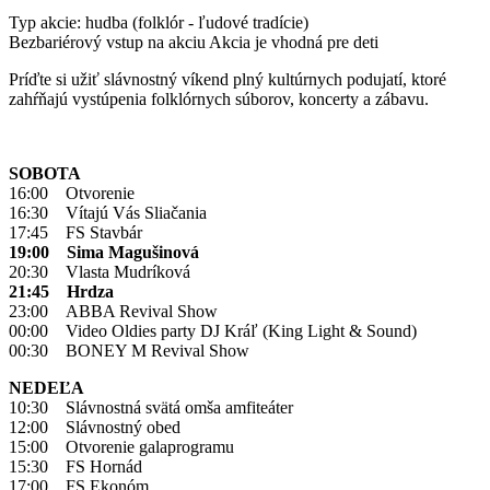
Typ akcie: hudba (folklór - ľudové tradície)
Bezbariérový vstup na akciu
Akcia je vhodná pre deti
Príďte si užiť slávnostný víkend plný kultúrnych podujatí, ktoré
zahŕňajú vystúpenia folklórnych súborov, koncerty a zábavu.
SOBOTA
16:00 Otvorenie
16:30 Vítajú Vás Sliačania
17:45 FS Stavbár
19:00 Sima Magušinová
20:30 Vlasta Mudríková
21:45 Hrdza
23:00 ABBA Revival Show
00:00 Video Oldies party DJ Kráľ (King Light & Sound)
00:30 BONEY M Revival Show
NEDEĽA
10:30 Slávnostná svätá omša amfiteáter
12:00 Slávnostný obed
15:00 Otvorenie galaprogramu
15:30 FS Hornád
17:00 FS Ekonóm