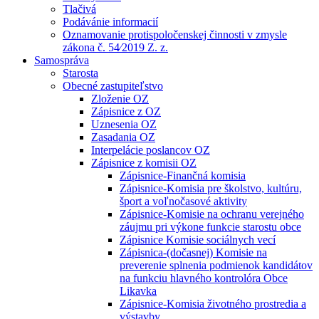
Tlačivá
Podávánie informacií
Oznamovanie protispoločenskej činnosti v zmysle
zákona č. 54⁄2019 Z. z.
Samospráva
Starosta
Obecné zastupiteľstvo
Zloženie OZ
Zápisnice z OZ
Uznesenia OZ
Zasadania OZ
Interpelácie poslancov OZ
Zápisnice z komisii OZ
Zápisnice-Finančná komisia
Zápisnice-Komisia pre školstvo, kultúru,
šport a voľnočasové aktivity
Zápisnice-Komisie na ochranu verejného
záujmu pri výkone funkcie starostu obce
Zápisnice Komisie sociálnych vecí
Zápisnica-(dočasnej) Komisie na
preverenie splnenia podmienok kandidátov
na funkciu hlavného kontrolóra Obce
Likavka
Zápisnice-Komisia životného prostredia a
výstavby