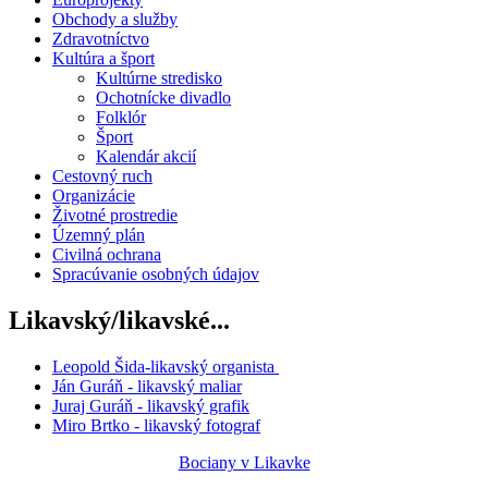
Obchody a služby
Zdravotníctvo
Kultúra a šport
Kultúrne stredisko
Ochotnícke divadlo
Folklór
Šport
Kalendár akcií
Cestovný ruch
Organizácie
Životné prostredie
Územný plán
Civilná ochrana
Spracúvanie osobných údajov
Likavský/likavské...
Leopold Šida-likavský organista
Ján Guráň - likavský maliar
Juraj Guráň - likavský grafik
Miro Brtko - likavský fotograf
Bociany v Likavke