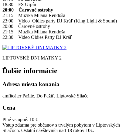
18:30 FS Urpín
20:00 Čarovné ostrohy
21:15 Muzika Milana Rendoša
23:00 Video Oldies party DJ Kráľ (King Light & Sound)
20:00 Čarovné ostrohy
21:15 Muzika Milana Rendoša
22:30 Video Oldies Party DJ Kráľ
LIPTOVSKÉ DNI MATKY 2
Ďalšie informácie
Adresa miesta konania
amfiteáter Pažite, Do Pažíť, Liptovské Sliače
Cena
Plné vstupné: 10 €
Vstup zdarma pre občanov s trvalým pobytom v Liptovských
Sliačoch. Ostatní návštevníci nad 18 rokov 10€.