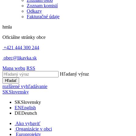
Zoznam osôb
Zoznam komisií
Odkazy
Fakturačné údaje
hmla
Oficiálne stránky obce
+421 444 300 244
obec@likavka.sk
Mapa webu
RSS
Hľadaný výraz
Hľadať
rozšírené vyhľadávanie
SK
Slovensky
SK
Slovensky
EN
English
DE
Deutsch
Ako vybaviť
Organizácie v obci
Europrojekty