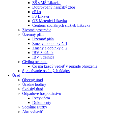
ZŠ s MŠ Likavka
Dobrovoľný hasičský zbor
eRko
FS Likava
OZ Meteníci Likavka
Centrum sociálnych služieb Likavka
Životné prostredie
Územný plán
Územný plán
Zmeny a doplnky č. 1
Zmeny a doplnky č. 2
IBV Strážnik
IBV Strelnica
Civilná ochrana
Čo má každý vedieť v prípade ohrozenia
Spracúvanie osobných údajov
Úrad
Obecný úrad
Úradné hodiny
Školský úrad
Odpadové hospodárstvo
Recyklácia
Dokumenty
Sociálne služby
Ako vybaviť