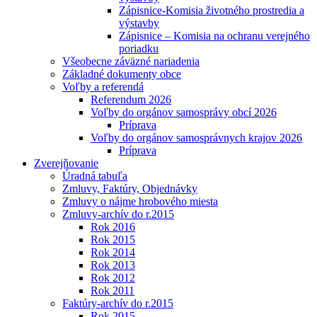
Zápisnice-Komisia životného prostredia a
výstavby
Zápisnice – Komisia na ochranu verejného
poriadku
Všeobecne záväzné nariadenia
Základné dokumenty obce
Voľby a referendá
Referendum 2026
Voľby do orgánov samosprávy obcí 2026
Príprava
Voľby do orgánov samosprávnych krajov 2026
Príprava
Zverejňovanie
Úradná tabuľa
Zmluvy, Faktúry, Objednávky
Zmluvy o nájme hrobového miesta
Zmluvy-archív do r.2015
Rok 2016
Rok 2015
Rok 2014
Rok 2013
Rok 2012
Rok 2011
Faktúry-archív do r.2015
Rok 2015