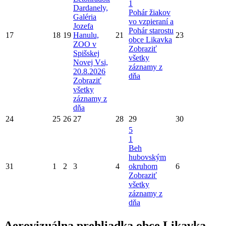
1
Dardanely,
Pohár žiakov
Galéria
vo vzpieraní a
Jozefa
Pohár starostu
17
18
19
Hanulu,
21
23
obce Likavka
ZOO v
Zobraziť
Spišskej
všetky
Novej Vsi,
záznamy z
20.8.2026
dňa
Zobraziť
všetky
záznamy z
dňa
24
25
26
27
28
29
30
5
1
Beh
hubovským
31
1
2
3
4
okruhom
6
Zobraziť
všetky
záznamy z
dňa
Aerovizuálna prehliadka obce Likavka