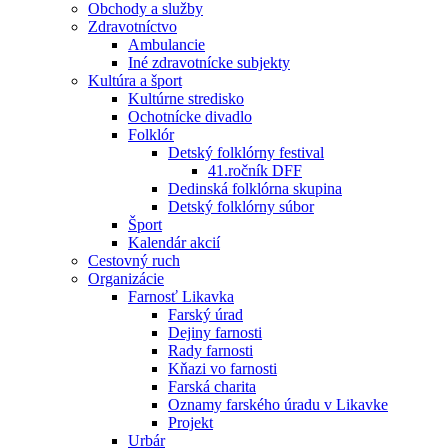
Obchody a služby
Zdravotníctvo
Ambulancie
Iné zdravotnícke subjekty
Kultúra a šport
Kultúrne stredisko
Ochotnícke divadlo
Folklór
Detský folklórny festival
41.ročník DFF
Dedinská folklórna skupina
Detský folklórny súbor
Šport
Kalendár akcií
Cestovný ruch
Organizácie
Farnosť Likavka
Farský úrad
Dejiny farnosti
Rady farnosti
Kňazi vo farnosti
Farská charita
Oznamy farského úradu v Likavke
Projekt
Urbár