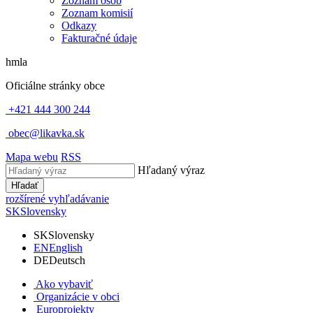
Zoznam osôb
Zoznam komisií
Odkazy
Fakturačné údaje
hmla
Oficiálne stránky obce
+421 444 300 244
obec@likavka.sk
Mapa webu
RSS
Hľadaný výraz
Hľadať
rozšírené vyhľadávanie
SK
Slovensky
SK
Slovensky
EN
English
DE
Deutsch
Ako vybaviť
Organizácie v obci
Europrojekty