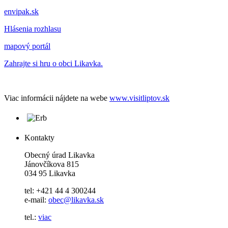
envipak.sk
Hlásenia rozhlasu
mapový portál
Zahrajte si hru o obci Likavka.
Viac informácii nájdete na webe
www.visitliptov.sk
Kontakty
Obecný úrad Likavka
Jánovčíkova 815
034 95 Likavka
tel: +421 44 4 300244
e-mail:
obec@likavka.sk
tel.:
viac