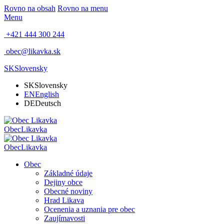
Rovno na obsah
Rovno na menu
Menu
+421 444 300 244
obec@likavka.sk
SK
Slovensky
SK
Slovensky
EN
English
DE
Deutsch
Obec
Likavka
Obec
Likavka
Obec
Základné údaje
Dejiny obce
Obecné noviny
Hrad Likava
Ocenenia a uznania pre obec
Zaujímavosti