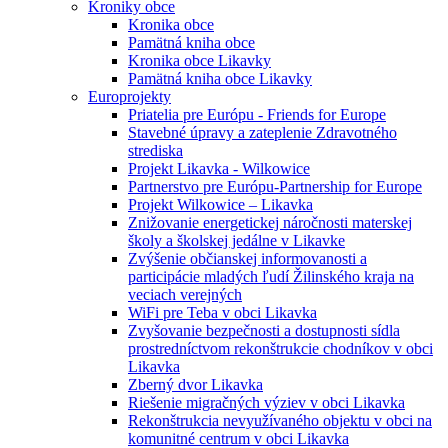
Kroniky obce
Kronika obce
Pamätná kniha obce
Kronika obce Likavky
Pamätná kniha obce Likavky
Europrojekty
Priatelia pre Európu - Friends for Europe
Stavebné úpravy a zateplenie Zdravotného
strediska
Projekt Likavka - Wilkowice
Partnerstvo pre Európu-Partnership for Europe
Projekt Wilkowice – Likavka
Znižovanie energetickej náročnosti materskej
školy a školskej jedálne v Likavke
Zvýšenie občianskej informovanosti a
participácie mladých ľudí Žilinského kraja na
veciach verejných
WiFi pre Teba v obci Likavka
Zvyšovanie bezpečnosti a dostupnosti sídla
prostredníctvom rekonštrukcie chodníkov v obci
Likavka
Zberný dvor Likavka
Riešenie migračných výziev v obci Likavka
Rekonštrukcia nevyužívaného objektu v obci na
komunitné centrum v obci Likavka