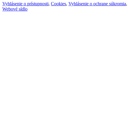
Vyhlásenie o prístupnosti
,
Cookies
,
Vyhlásenie o ochrane súkromia
,
Webové sídlo