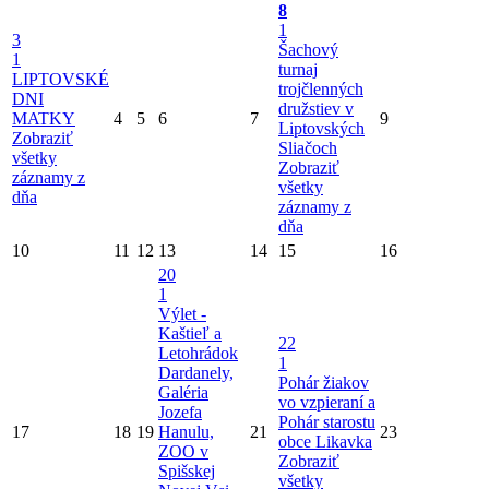
8
1
3
Šachový
1
turnaj
LIPTOVSKÉ
trojčlenných
DNI
družstiev v
MATKY
4
5
6
7
9
Liptovských
Zobraziť
Sliačoch
všetky
Zobraziť
záznamy z
všetky
dňa
záznamy z
dňa
10
11
12
13
14
15
16
20
1
Výlet -
Kaštieľ a
22
Letohrádok
1
Dardanely,
Pohár žiakov
Galéria
vo vzpieraní a
Jozefa
Pohár starostu
17
18
19
Hanulu,
21
23
obce Likavka
ZOO v
Zobraziť
Spišskej
všetky