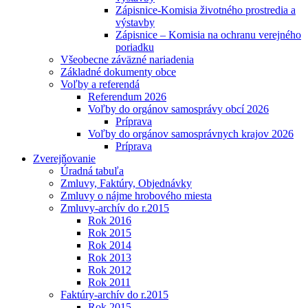
Zápisnice-Komisia životného prostredia a
výstavby
Zápisnice – Komisia na ochranu verejného
poriadku
Všeobecne záväzné nariadenia
Základné dokumenty obce
Voľby a referendá
Referendum 2026
Voľby do orgánov samosprávy obcí 2026
Príprava
Voľby do orgánov samosprávnych krajov 2026
Príprava
Zverejňovanie
Úradná tabuľa
Zmluvy, Faktúry, Objednávky
Zmluvy o nájme hrobového miesta
Zmluvy-archív do r.2015
Rok 2016
Rok 2015
Rok 2014
Rok 2013
Rok 2012
Rok 2011
Faktúry-archív do r.2015
Rok 2015