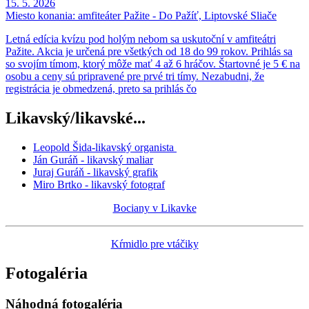
15. 5. 2026
Miesto konania:
amfiteáter Pažite - Do Pažíť, Liptovské Sliače
Letná edícia kvízu pod holým nebom sa uskutoční v amfiteátri
Pažite. Akcia je určená pre všetkých od 18 do 99 rokov. Prihlás sa
so svojím tímom, ktorý môže mať 4 až 6 hráčov. Štartovné je 5 € na
osobu a ceny sú pripravené pre prvé tri tímy. Nezabudni, že
registrácia je obmedzená, preto sa prihlás čo
Likavský/likavské...
Leopold Šida-likavský organista
Ján Guráň - likavský maliar
Juraj Guráň - likavský grafik
Miro Brtko - likavský fotograf
Bociany v Likavke
Kŕmidlo pre vtáčiky
Fotogaléria
Náhodná fotogaléria