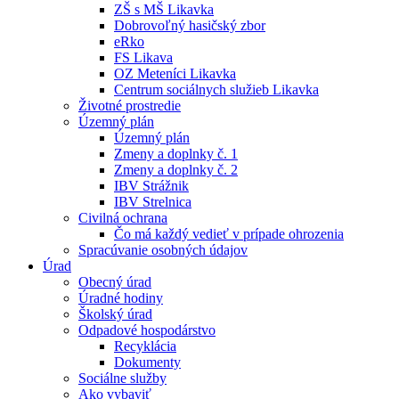
ZŠ s MŠ Likavka
Dobrovoľný hasičský zbor
eRko
FS Likava
OZ Meteníci Likavka
Centrum sociálnych služieb Likavka
Životné prostredie
Územný plán
Územný plán
Zmeny a doplnky č. 1
Zmeny a doplnky č. 2
IBV Strážnik
IBV Strelnica
Civilná ochrana
Čo má každý vedieť v prípade ohrozenia
Spracúvanie osobných údajov
Úrad
Obecný úrad
Úradné hodiny
Školský úrad
Odpadové hospodárstvo
Recyklácia
Dokumenty
Sociálne služby
Ako vybaviť