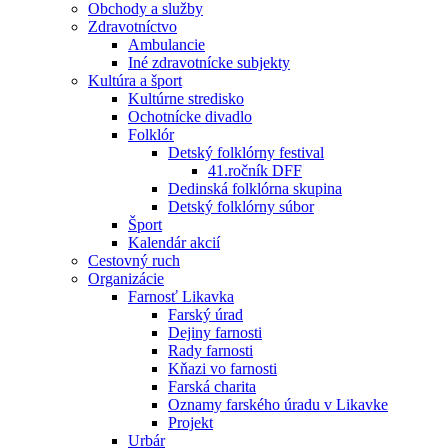
Obchody a služby
Zdravotníctvo
Ambulancie
Iné zdravotnícke subjekty
Kultúra a šport
Kultúrne stredisko
Ochotnícke divadlo
Folklór
Detský folklórny festival
41.ročník DFF
Dedinská folklórna skupina
Detský folklórny súbor
Šport
Kalendár akcií
Cestovný ruch
Organizácie
Farnosť Likavka
Farský úrad
Dejiny farnosti
Rady farnosti
Kňazi vo farnosti
Farská charita
Oznamy farského úradu v Likavke
Projekt
Urbár