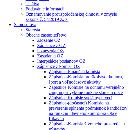
Tlačivá
Podávánie informacií
Oznamovanie protispoločenskej činnosti v zmysle
zákona č. 54⁄2019 Z. z.
Samospráva
Starosta
Obecné zastupiteľstvo
Zloženie OZ
Zápisnice z OZ
Uznesenia OZ
Zasadania OZ
Interpelácie poslancov OZ
Zápisnice z komisii OZ
Zápisnice-Finančná komisia
Zápisnice-Komisia pre školstvo, kultúru,
šport a voľnočasové aktivity
Zápisnice-Komisie na ochranu verejného
záujmu pri výkone funkcie starostu obce
Zápisnice Komisie sociálnych vecí
Zápisnica-(dočasnej) Komisie na
preverenie splnenia podmienok kandidátov
na funkciu hlavného kontrolóra Obce
Likavka
Zápisnice-Komisia životného prostredia a
výstavby