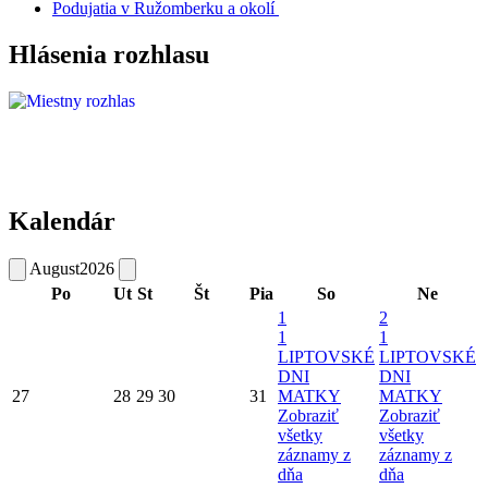
Podujatia v Ružomberku a okolí
Hlásenia rozhlasu
Kalendár
August
2026
Po
Ut
St
Št
Pia
So
Ne
1
2
1
1
LIPTOVSKÉ
LIPTOVSKÉ
DNI
DNI
27
28
29
30
31
MATKY
MATKY
Zobraziť
Zobraziť
všetky
všetky
záznamy z
záznamy z
dňa
dňa