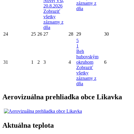
Novej Vsi,
záznamy z
20.8.2026
dňa
Zobraziť
všetky
záznamy z
dňa
24
25
26
27
28
29
30
5
1
Beh
hubovským
31
1
2
3
4
okruhom
6
Zobraziť
všetky
záznamy z
dňa
Aerovizuálna prehliadka obce Likavka
Aktuálna teplota