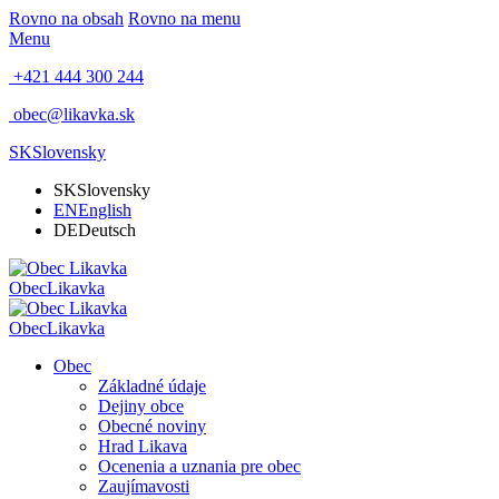
Rovno na obsah
Rovno na menu
Menu
+421 444 300 244
obec@likavka.sk
SK
Slovensky
SK
Slovensky
EN
English
DE
Deutsch
Obec
Likavka
Obec
Likavka
Obec
Základné údaje
Dejiny obce
Obecné noviny
Hrad Likava
Ocenenia a uznania pre obec
Zaujímavosti