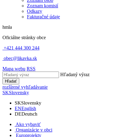
Zoznam osôb
Zoznam komisií
Odkazy
Fakturačné údaje
hmla
Oficiálne stránky obce
+421 444 300 244
obec@likavka.sk
Mapa webu
RSS
Hľadaný výraz
Hľadať
rozšírené vyhľadávanie
SK
Slovensky
SK
Slovensky
EN
English
DE
Deutsch
Ako vybaviť
Organizácie v obci
Europrojekty