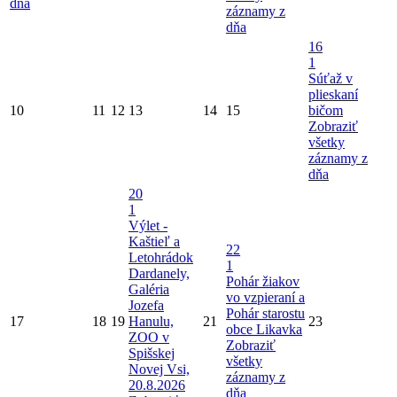
dňa
záznamy z
dňa
16
1
Súťaž v
plieskaní
10
11
12
13
14
15
bičom
Zobraziť
všetky
záznamy z
dňa
20
1
Výlet -
Kaštieľ a
22
Letohrádok
1
Dardanely,
Pohár žiakov
Galéria
vo vzpieraní a
Jozefa
Pohár starostu
17
18
19
Hanulu,
21
23
obce Likavka
ZOO v
Zobraziť
Spišskej
všetky
Novej Vsi,
záznamy z
20.8.2026
dňa