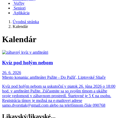
Voľby
Seniori
Aplikácia
Úvodná stránka
Kalendár
Kalendár
Kvíz pod holým nebom
26. 6. 2026
Miesto konania:
amfiteáter Pažite - Do Pažíť, Liptovské Sliače
Kvíz pod holým nebom sa uskutoční v piatok 26. júna 2026 o 18:00
hod. v amfiteátri Pažite. Zúčastnite sa so svojím tímom a ukážte
svoje vedomosti v zábavnom prostredí. Štartovné je 5 € na osobu.
Registrácia tímov je možná na e-mailovej adrese
samo.dvorstiak@gmail.com alebo na telefónnom čísle 090768
Likavský/likavské...