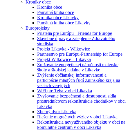
Kroniky obce
Kronika obce
Pamätná kniha obce
Kronika obce Likavky
Pamätná kniha obce Likavky
Europrojekty
Priatelia pre Európu - Friends for Europe
Stavebné úpravy a zateplenie Zdravotného
strediska
Projekt Likavka - Wilkowice
Partnerstvo pre Európu-Partnership for Europe
Projekt Wilkowice – Likavka
Znižovanie energetickej náročnosti materskej
školy a školskej jedálne v Likavke
Zvýšenie občianskej informovanosti a
participácie mladých ľudí Žilinského kraja na
veciach verejných
WiFi pre Teba v obci Likavka
Zvyšovanie bezpečnosti a dostupnosti sídla
prostredníctvom rekonštrukcie chodníkov v obci
Likavka
Zberný dvor Likavka
Riešenie migračných výziev v obci Likavka
Rekonštrukcia nevyužívaného objektu v obci na
komunitné centrum v obci Likavka