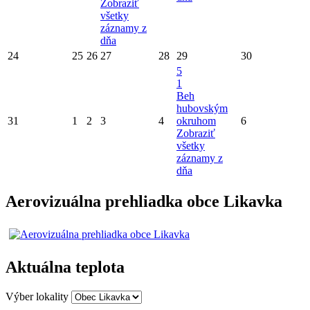
Zobraziť
všetky
záznamy z
dňa
24
25
26
27
28
29
30
5
1
Beh
hubovským
31
1
2
3
4
okruhom
6
Zobraziť
všetky
záznamy z
dňa
Aerovizuálna prehliadka obce Likavka
Aktuálna teplota
Výber lokality