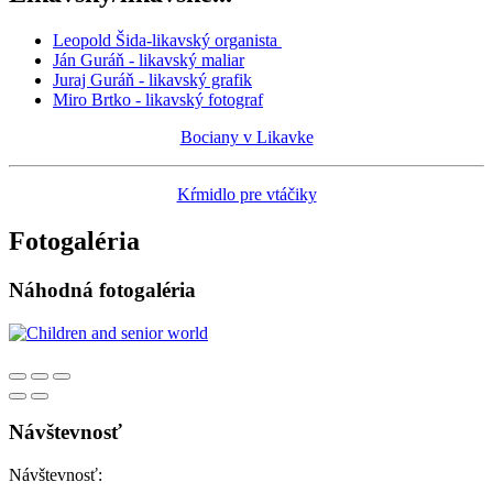
Leopold Šida-likavský organista
Ján Guráň - likavský maliar
Juraj Guráň - likavský grafik
Miro Brtko - likavský fotograf
Bociany v Likavke
Kŕmidlo pre vtáčiky
Fotogaléria
Náhodná fotogaléria
Návštevnosť
Návštevnosť: