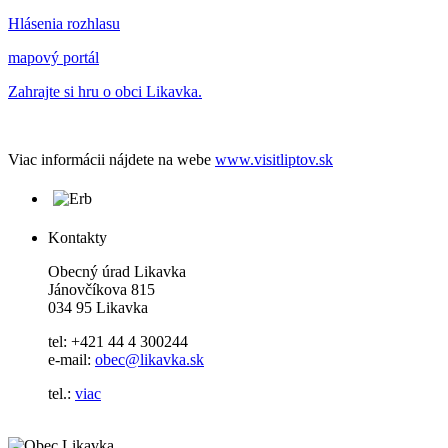
Hlásenia rozhlasu
mapový portál
Zahrajte si hru o obci Likavka.
Viac informácii nájdete na webe
www.visitliptov.sk
Kontakty
Obecný úrad Likavka
Jánovčíkova 815
034 95 Likavka
tel: +421 44 4 300244
e-mail:
obec@likavka.sk
tel.:
viac