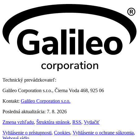
Technický prevádzkovateľ:
Galileo Corporation s.r.o., Čierna Voda 468, 925 06
Kontakt:
Galileo Corporation s.r.o.
Posledná aktualizácia: 7. 8. 2026
Zmena vzhľadu
,
Štruktúra stránok
,
RSS
,
Vytlačiť
Vyhlásenie o prístupnosti
,
Cookies
,
Vyhlásenie o ochrane súkromia
,
Webové sídlo