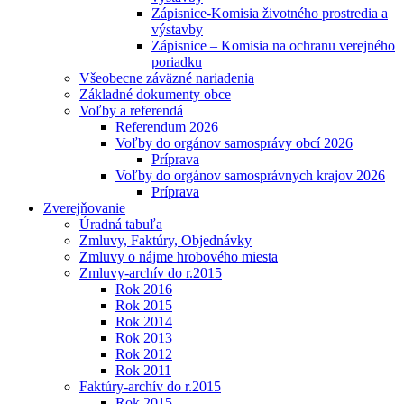
Zápisnice-Komisia životného prostredia a
výstavby
Zápisnice – Komisia na ochranu verejného
poriadku
Všeobecne záväzné nariadenia
Základné dokumenty obce
Voľby a referendá
Referendum 2026
Voľby do orgánov samosprávy obcí 2026
Príprava
Voľby do orgánov samosprávnych krajov 2026
Príprava
Zverejňovanie
Úradná tabuľa
Zmluvy, Faktúry, Objednávky
Zmluvy o nájme hrobového miesta
Zmluvy-archív do r.2015
Rok 2016
Rok 2015
Rok 2014
Rok 2013
Rok 2012
Rok 2011
Faktúry-archív do r.2015
Rok 2015