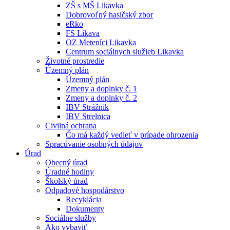
ZŠ s MŠ Likavka
Dobrovoľný hasičský zbor
eRko
FS Likava
OZ Meteníci Likavka
Centrum sociálnych služieb Likavka
Životné prostredie
Územný plán
Územný plán
Zmeny a doplnky č. 1
Zmeny a doplnky č. 2
IBV Strážnik
IBV Strelnica
Civilná ochrana
Čo má každý vedieť v prípade ohrozenia
Spracúvanie osobných údajov
Úrad
Obecný úrad
Úradné hodiny
Školský úrad
Odpadové hospodárstvo
Recyklácia
Dokumenty
Sociálne služby
Ako vybaviť