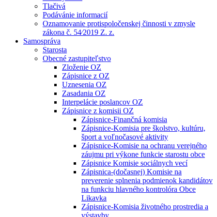
Tlačivá
Podávánie informacií
Oznamovanie protispoločenskej činnosti v zmysle
zákona č. 54⁄2019 Z. z.
Samospráva
Starosta
Obecné zastupiteľstvo
Zloženie OZ
Zápisnice z OZ
Uznesenia OZ
Zasadania OZ
Interpelácie poslancov OZ
Zápisnice z komisii OZ
Zápisnice-Finančná komisia
Zápisnice-Komisia pre školstvo, kultúru,
šport a voľnočasové aktivity
Zápisnice-Komisie na ochranu verejného
záujmu pri výkone funkcie starostu obce
Zápisnice Komisie sociálnych vecí
Zápisnica-(dočasnej) Komisie na
preverenie splnenia podmienok kandidátov
na funkciu hlavného kontrolóra Obce
Likavka
Zápisnice-Komisia životného prostredia a
výstavby