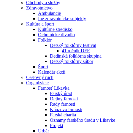
Obchody a služby
Zdravotníctvo
Ambulancie
Iné zdravotnícke subjekty
Kultúra a šport
Kultúrne stredisko
Ochotnícke divadlo
Folklór
Detský folklórny festival
41.ročník DFF
Dedinská folklórna skupina
Detský folklórny súbor
Šport
Kalendár akcií
Cestovný ruch
Organizácie
Farnosť Likavka
Farský úrad
Dejiny farnosti
Rady farnosti
Kňazi vo farnosti
Farská charita
Oznamy farského úradu v Likavke
Projekt
Urbár