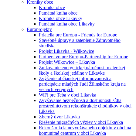
Kroniky obce
Kronika obce
Pamätná kniha obce
Kronika obce Likavky
Pamätná kniha obce Likavky
Europrojekty
Priatelia pre Európu - Friends for Europe
Stavebné úpravy a zateplenie Zdravotného
strediska
Projekt Likavka - Wilkowice
Partnerstvo pre Európu-Partnership for Europe
Projekt Wilkowice – Likavka
Znižovanie energetickej náročnosti materskej
školy a školskej jedálne v Likavke
Zvýšenie občianskej informovanosti a
participácie mladých ľudí Žilinského kraja na
veciach verejných
WiFi pre Teba v obci Likavka
Zvyšovanie bezpečnosti a dostupnosti sídla
prostredníctvom rekonštrukcie chodníkov v obci
Likavka
Zberný dvor Likavka
Riešenie migračných výziev v obci Likavka
Rekonštrukcia nevyužívaného objektu v obci na
komunitné centrum v obci Likavka