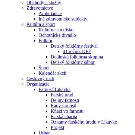
Obchody a služby
Zdravotníctvo
Ambulancie
Iné zdravotnícke subjekty
Kultúra a šport
Kultúrne stredisko
Ochotnícke divadlo
Folklór
Detský folklórny festival
41.ročník DFF
Dedinská folklórna skupina
Detský folklórny súbor
Šport
Kalendár akcií
Cestovný ruch
Organizácie
Farnosť Likavka
Farský úrad
Dejiny farnosti
Rady farnosti
Kňazi vo farnosti
Farská charita
Oznamy farského úradu v Likavke
Projekt
Urbár