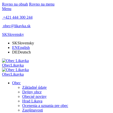
Rovno na obsah
Rovno na menu
Menu
+421 444 300 244
obec@likavka.sk
SK
Slovensky
SK
Slovensky
EN
English
DE
Deutsch
Obec
Likavka
Obec
Likavka
Obec
Základné údaje
Dejiny obce
Obecné noviny
Hrad Likava
Ocenenia a uznania pre obec
Zaujímavosti