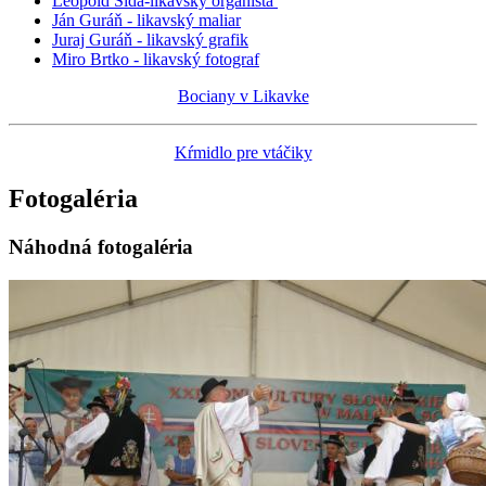
Leopold Šida-likavský organista
Ján Guráň - likavský maliar
Juraj Guráň - likavský grafik
Miro Brtko - likavský fotograf
Bociany v Likavke
Kŕmidlo pre vtáčiky
Fotogaléria
Náhodná fotogaléria