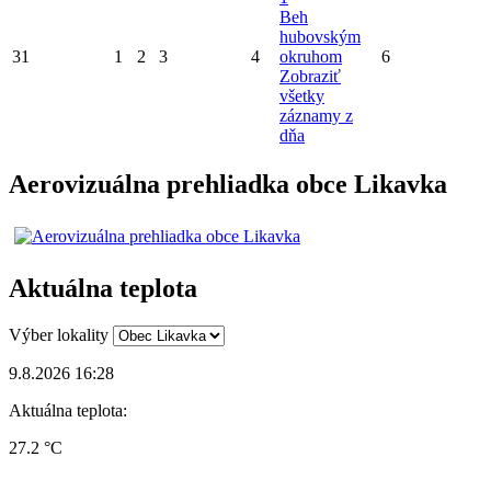
Beh
hubovským
31
1
2
3
4
okruhom
6
Zobraziť
všetky
záznamy z
dňa
Aerovizuálna prehliadka obce Likavka
Aktuálna teplota
Výber lokality
9.8.2026 16:28
Aktuálna teplota:
27.2 °C