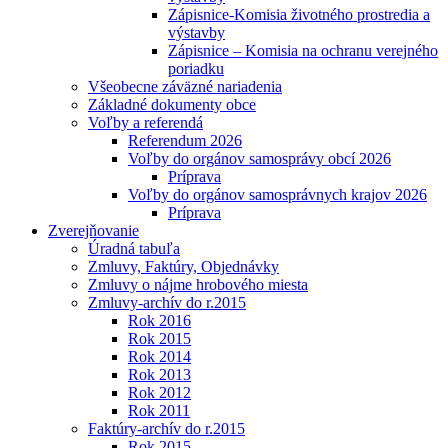
Zápisnice-Komisia životného prostredia a
výstavby
Zápisnice – Komisia na ochranu verejného
poriadku
Všeobecne záväzné nariadenia
Základné dokumenty obce
Voľby a referendá
Referendum 2026
Voľby do orgánov samosprávy obcí 2026
Príprava
Voľby do orgánov samosprávnych krajov 2026
Príprava
Zverejňovanie
Úradná tabuľa
Zmluvy, Faktúry, Objednávky
Zmluvy o nájme hrobového miesta
Zmluvy-archív do r.2015
Rok 2016
Rok 2015
Rok 2014
Rok 2013
Rok 2012
Rok 2011
Faktúry-archív do r.2015
Rok 2015