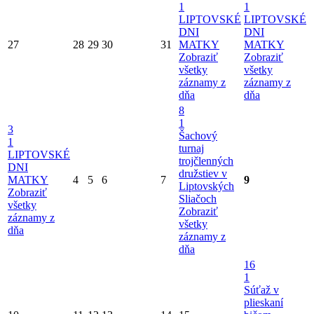
1
1
LIPTOVSKÉ
LIPTOVSKÉ
DNI
DNI
27
28
29
30
31
MATKY
MATKY
Zobraziť
Zobraziť
všetky
všetky
záznamy z
záznamy z
dňa
dňa
8
1
3
Šachový
1
turnaj
LIPTOVSKÉ
trojčlenných
DNI
družstiev v
MATKY
4
5
6
7
9
Liptovských
Zobraziť
Sliačoch
všetky
Zobraziť
záznamy z
všetky
dňa
záznamy z
dňa
16
1
Súťaž v
plieskaní