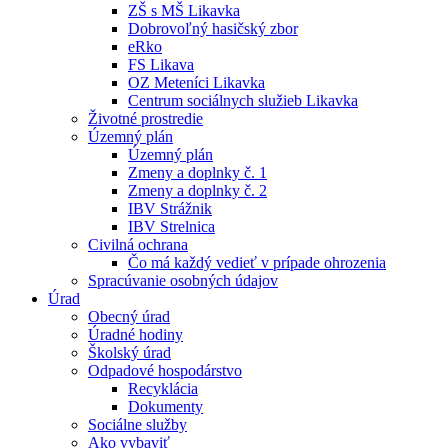
ZŠ s MŠ Likavka
Dobrovoľný hasičský zbor
eRko
FS Likava
OZ Meteníci Likavka
Centrum sociálnych služieb Likavka
Životné prostredie
Územný plán
Územný plán
Zmeny a doplnky č. 1
Zmeny a doplnky č. 2
IBV Strážnik
IBV Strelnica
Civilná ochrana
Čo má každý vedieť v prípade ohrozenia
Spracúvanie osobných údajov
Úrad
Obecný úrad
Úradné hodiny
Školský úrad
Odpadové hospodárstvo
Recyklácia
Dokumenty
Sociálne služby
Ako vybaviť