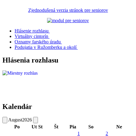
Zjednodušená verzia stránok pre seniorov
Hlásenie rozhlasu
Virtuálny cintorín
Oznamy farského úradu
Podujatia v Ružomberku a okolí
Hlásenia rozhlasu
Kalendár
August
2026
Po
Ut
St
Št
Pia
So
Ne
1
2