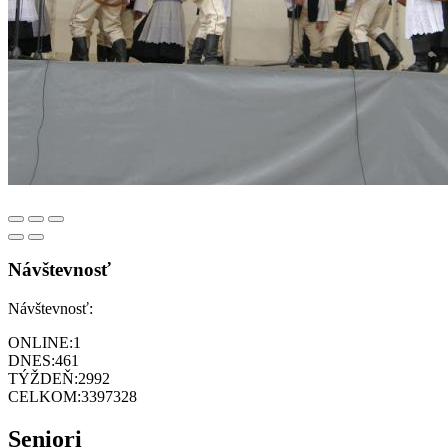
Návštevnosť
Návštevnosť:
ONLINE:
1
DNES:
461
TÝŽDEŇ:
2992
CELKOM:
3397328
Seniori