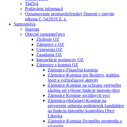
Tlačivá
Podávánie informacií
Oznamovanie protispoločenskej činnosti v zmysle
zákona č. 54⁄2019 Z. z.
Samospráva
Starosta
Obecné zastupiteľstvo
Zloženie OZ
Zápisnice z OZ
Uznesenia OZ
Zasadania OZ
Interpelácie poslancov OZ
Zápisnice z komisii OZ
Zápisnice-Finančná komisia
Zápisnice-Komisia pre školstvo, kultúru,
šport a voľnočasové aktivity
Zápisnice-Komisie na ochranu verejného
záujmu pri výkone funkcie starostu obce
Zápisnice Komisie sociálnych vecí
Zápisnica-(dočasnej) Komisie na
preverenie splnenia podmienok kandidátov
na funkciu hlavného kontrolóra Obce
Likavka
Zápisnice-Komisia životného prostredia a
výstavby