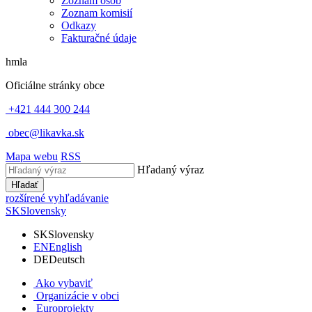
Zoznam osôb
Zoznam komisií
Odkazy
Fakturačné údaje
hmla
Oficiálne stránky obce
+421 444 300 244
obec@likavka.sk
Mapa webu
RSS
Hľadaný výraz
Hľadať
rozšírené vyhľadávanie
SK
Slovensky
SK
Slovensky
EN
English
DE
Deutsch
Ako vybaviť
Organizácie v obci
Europrojekty