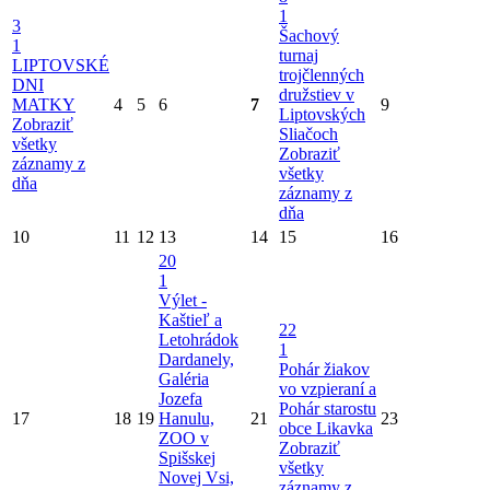
1
3
Šachový
1
turnaj
LIPTOVSKÉ
trojčlenných
DNI
družstiev v
MATKY
4
5
6
7
9
Liptovských
Zobraziť
Sliačoch
všetky
Zobraziť
záznamy z
všetky
dňa
záznamy z
dňa
10
11
12
13
14
15
16
20
1
Výlet -
Kaštieľ a
22
Letohrádok
1
Dardanely,
Pohár žiakov
Galéria
vo vzpieraní a
Jozefa
Pohár starostu
17
18
19
Hanulu,
21
23
obce Likavka
ZOO v
Zobraziť
Spišskej
všetky
Novej Vsi,
záznamy z