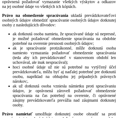
oprávnená požadovať vymazanie všetkých výskytov a odkazov
na jej osobné údaje vo všetkých ich kópiách.
Právo na obmedzenie spracúvania
ukladá prevádzkovateľovi
osobných údajov obmedziť spracúvanie osobných údajov dotknutej
osoby z nasledujúcich dôvodov:
ak dotknutá osoba namieta, že spracúvané údaje sú nepresné,
je možné požadovať obmedzenie spracúvania na obdobie
potrebné na overenie presnosti osobných údajov;
ak je spracúvanie protizákonné, môže dotknutá osoba
namiesto vymazania požadovať obmedzenie spracúvania
(teda aby ich prevádzkovateľ v stanovenom období len
uchovával, ale inak nespracúval);
hoci osobné údaje už nie sú potrebné na vytýčený účel
prevádzkovateľa, môžu byť aj naďalej potrebné pre dotknutú
osobu, napríklad na obhajobu jej prípadných právnych
nárokov;.
ak už dotknutá osoba vzniesla námietku proti spracúvaniu
údajov, je oprávnená zároveň požadovať obmedzenie
spracúvania na čas potrebný na overenie, či oprávnené
záujmy prevádzkovateľa prevážia nad záujmami dotknutej
osoby.
Právo namietať
umožňuje dotknutej osobe ohradiť sa proti