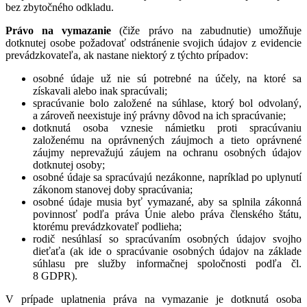
bez zbytočného odkladu.
Právo na vymazanie
(čiže právo na zabudnutie) umožňuje
dotknutej osobe požadovať odstránenie svojich údajov z evidencie
prevádzkovateľa, ak nastane niektorý z týchto prípadov:
osobné údaje už nie sú potrebné na účely, na ktoré sa
získavali alebo inak spracúvali;
spracúvanie bolo založené na súhlase, ktorý bol odvolaný,
a zároveň neexistuje iný právny dôvod na ich spracúvanie;
dotknutá osoba vznesie námietku proti spracúvaniu
založenému na oprávnených záujmoch a tieto oprávnené
záujmy neprevažujú záujem na ochranu osobných údajov
dotknutej osoby;
osobné údaje sa spracúvajú nezákonne, napríklad po uplynutí
zákonom stanovej doby spracúvania;
osobné údaje musia byť vymazané, aby sa splnila zákonná
povinnosť podľa práva Únie alebo práva členského štátu,
ktorému prevádzkovateľ podlieha;
rodič nesúhlasí so spracúvaním osobných údajov svojho
dieťaťa (ak ide o spracúvanie osobných údajov na základe
súhlasu pre služby informačnej spoločnosti podľa čl.
8 GDPR).
V prípade uplatnenia práva na vymazanie je dotknutá osoba