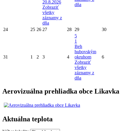
20.8.2026
dňa
Zobraziť
všetky
záznamy z
dňa
24
25
26
27
28
29
30
5
1
Beh
hubovským
31
1
2
3
4
okruhom
6
Zobraziť
všetky
záznamy z
dňa
Aerovizuálna prehliadka obce Likavka
Aktuálna teplota