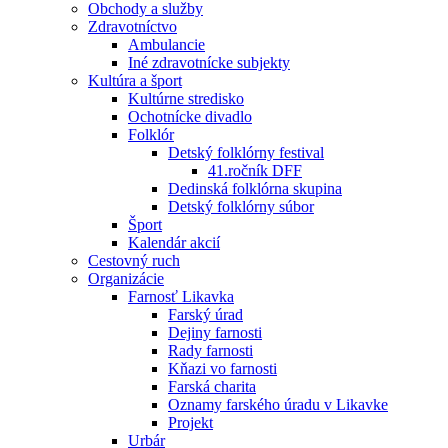
Obchody a služby
Zdravotníctvo
Ambulancie
Iné zdravotnícke subjekty
Kultúra a šport
Kultúrne stredisko
Ochotnícke divadlo
Folklór
Detský folklórny festival
41.ročník DFF
Dedinská folklórna skupina
Detský folklórny súbor
Šport
Kalendár akcií
Cestovný ruch
Organizácie
Farnosť Likavka
Farský úrad
Dejiny farnosti
Rady farnosti
Kňazi vo farnosti
Farská charita
Oznamy farského úradu v Likavke
Projekt
Urbár