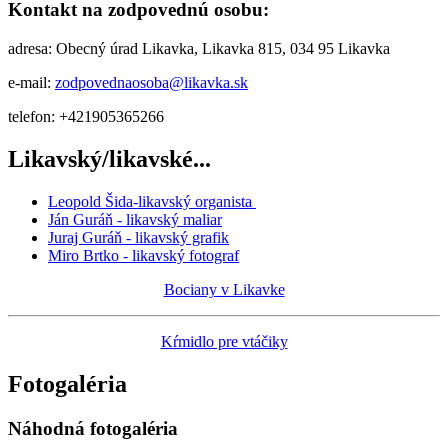
Kontakt na zodpovednú osobu:
adresa: Obecný úrad Likavka, Likavka 815, 034 95 Likavka
e-mail:
zodpovednaosoba@likavka.sk
telefon: +421905365266
Likavský/likavské...
Leopold Šida-likavský organista
Ján Guráň - likavský maliar
Juraj Guráň - likavský grafik
Miro Brtko - likavský fotograf
Bociany v Likavke
Kŕmidlo pre vtáčiky
Fotogaléria
Náhodná fotogaléria