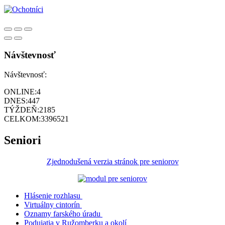
Návštevnosť
Návštevnosť:
ONLINE:
4
DNES:
447
TÝŽDEŇ:
2185
CELKOM:
3396521
Seniori
Zjednodušená verzia stránok pre seniorov
Hlásenie rozhlasu
Virtuálny cintorín
Oznamy farského úradu
Podujatia v Ružomberku a okolí