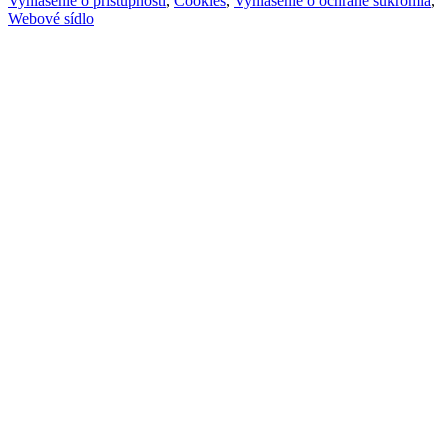
Vyhlásenie o prístupnosti
,
Cookies
,
Vyhlásenie o ochrane súkromia
,
Webové sídlo