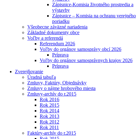
Zápisnice-Komisia životného prostredia a
výstavby
Zápisnice – Komisia na ochranu verejného
poriadku
Všeobecne záväzné nariadenia
Základné dokumenty obce
Voľby a referendá
Referendum 2026
Voľby do orgánov samosprávy obcí 2026
Príprava
Voľby do orgánov samosprávnych krajov 2026
Príprava
Zverejňovanie
Úradná tabuľa
Zmluvy, Faktúry, Objednávky
Zmluvy o nájme hrobového miesta
Zmluvy-archív do r.2015
Rok 2016
Rok 2015
Rok 2014
Rok 2013
Rok 2012
Rok 2011
Faktúry-archív do r.2015
Rok 2015