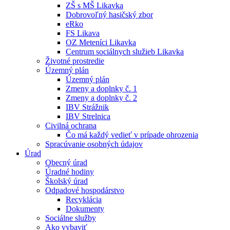
ZŠ s MŠ Likavka
Dobrovoľný hasičský zbor
eRko
FS Likava
OZ Meteníci Likavka
Centrum sociálnych služieb Likavka
Životné prostredie
Územný plán
Územný plán
Zmeny a doplnky č. 1
Zmeny a doplnky č. 2
IBV Strážnik
IBV Strelnica
Civilná ochrana
Čo má každý vedieť v prípade ohrozenia
Spracúvanie osobných údajov
Úrad
Obecný úrad
Úradné hodiny
Školský úrad
Odpadové hospodárstvo
Recyklácia
Dokumenty
Sociálne služby
Ako vybaviť