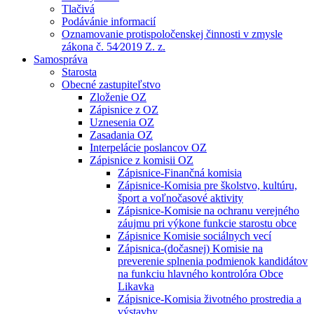
Tlačivá
Podávánie informacií
Oznamovanie protispoločenskej činnosti v zmysle
zákona č. 54⁄2019 Z. z.
Samospráva
Starosta
Obecné zastupiteľstvo
Zloženie OZ
Zápisnice z OZ
Uznesenia OZ
Zasadania OZ
Interpelácie poslancov OZ
Zápisnice z komisii OZ
Zápisnice-Finančná komisia
Zápisnice-Komisia pre školstvo, kultúru,
šport a voľnočasové aktivity
Zápisnice-Komisie na ochranu verejného
záujmu pri výkone funkcie starostu obce
Zápisnice Komisie sociálnych vecí
Zápisnica-(dočasnej) Komisie na
preverenie splnenia podmienok kandidátov
na funkciu hlavného kontrolóra Obce
Likavka
Zápisnice-Komisia životného prostredia a
výstavby