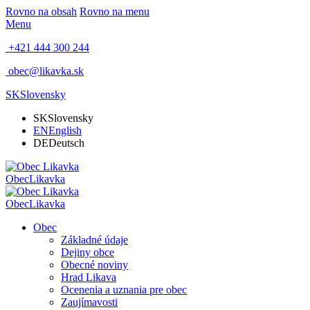
Rovno na obsah
Rovno na menu
Menu
+421 444 300 244
obec@likavka.sk
SK
Slovensky
SK
Slovensky
EN
English
DE
Deutsch
Obec
Likavka
Obec
Likavka
Obec
Základné údaje
Dejiny obce
Obecné noviny
Hrad Likava
Ocenenia a uznania pre obec
Zaujímavosti