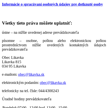
Informácie o spracúvaní osobných údajov pre dotknuté osoby
Všetky tieto práva môžete uplatniť:
ústne – na nižšie uvedenej adrese prevádzkovateľa
písomne – osobne, poštou alebo elektronickou poštou
prostredníctvom nižšie uvedených kontaktných údajoch
prevádzkovateľa
Obec Likavka
Likavka 815
034 95 Likavka
e-mailom:
obec@likavka.sk
elektronickým podaním:
obec@likavka.sk
telefonicky na tel. čísle: 044/4300243
Úradné hodiny prevádzkovateľa
Pondelok
07:00 - 12:00 hod.
13:00 - 15:00