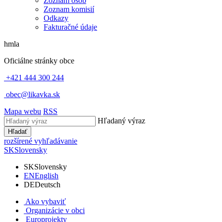
Zoznam osôb
Zoznam komisií
Odkazy
Fakturačné údaje
hmla
Oficiálne stránky obce
+421 444 300 244
obec@likavka.sk
Mapa webu
RSS
Hľadaný výraz
Hľadať
rozšírené vyhľadávanie
SK
Slovensky
SK
Slovensky
EN
English
DE
Deutsch
Ako vybaviť
Organizácie v obci
Europrojekty