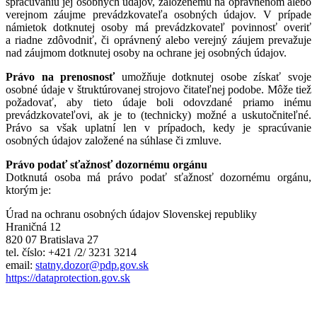
spracúvaniu jej osobných údajov, založenému na oprávnenom alebo
verejnom záujme prevádzkovateľa osobných údajov. V prípade
námietok dotknutej osoby má prevádzkovateľ povinnosť overiť
a riadne zdôvodniť, či oprávnený alebo verejný záujem prevažuje
nad záujmom dotknutej osoby na ochrane jej osobných údajov.
Právo na prenosnosť
umožňuje dotknutej osobe získať svoje
osobné údaje v štruktúrovanej strojovo čitateľnej podobe. Môže tiež
požadovať, aby tieto údaje boli odovzdané priamo inému
prevádzkovateľovi, ak je to (technicky) možné a uskutočniteľné.
Právo sa však uplatní len v prípadoch, kedy je spracúvanie
osobných údajov založené na súhlase či zmluve.
Právo podať sťažnosť dozornému orgánu
Dotknutá osoba má právo podať sťažnosť dozornému orgánu,
ktorým je:
Úrad na ochranu osobných údajov Slovenskej republiky
Hraničná 12
820 07 Bratislava 27
tel. číslo: +421 /2/ 3231 3214
email:
statny.dozor@pdp.gov.sk
https://dataprotection.gov.sk