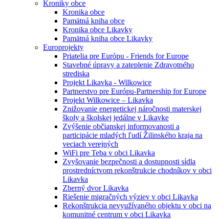
Kroniky obce
Kronika obce
Pamätná kniha obce
Kronika obce Likavky
Pamätná kniha obce Likavky
Europrojekty
Priatelia pre Európu - Friends for Europe
Stavebné úpravy a zateplenie Zdravotného
strediska
Projekt Likavka - Wilkowice
Partnerstvo pre Európu-Partnership for Europe
Projekt Wilkowice – Likavka
Znižovanie energetickej náročnosti materskej
školy a školskej jedálne v Likavke
Zvýšenie občianskej informovanosti a
participácie mladých ľudí Žilinského kraja na
veciach verejných
WiFi pre Teba v obci Likavka
Zvyšovanie bezpečnosti a dostupnosti sídla
prostredníctvom rekonštrukcie chodníkov v obci
Likavka
Zberný dvor Likavka
Riešenie migračných výziev v obci Likavka
Rekonštrukcia nevyužívaného objektu v obci na
komunitné centrum v obci Likavka