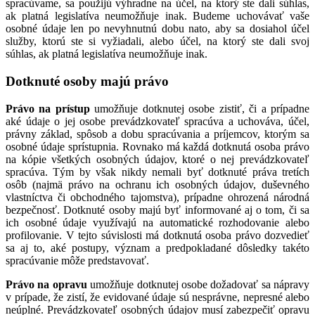
spracúvame, sa použijú výhradne na účel, na ktorý ste dali súhlas,
ak platná legislatíva neumožňuje inak. Budeme uchovávať vaše
osobné údaje len po nevyhnutnú dobu nato, aby sa dosiahol účel
služby, ktorú ste si vyžiadali, alebo účel, na ktorý ste dali svoj
súhlas, ak platná legislatíva neumožňuje inak.
Dotknuté osoby majú právo
Právo na prístup
umožňuje dotknutej osobe zistiť, či a prípadne
aké údaje o jej osobe prevádzkovateľ spracúva a uchováva, účel,
právny základ, spôsob a dobu spracúvania a príjemcov, ktorým sa
osobné údaje sprístupnia. Rovnako má každá dotknutá osoba právo
na kópie všetkých osobných údajov, ktoré o nej prevádzkovateľ
spracúva. Tým by však nikdy nemali byť dotknuté práva tretích
osôb (najmä právo na ochranu ich osobných údajov, duševného
vlastníctva či obchodného tajomstva), prípadne ohrozená národná
bezpečnosť. Dotknuté osoby majú byť informované aj o tom, či sa
ich osobné údaje využívajú na automatické rozhodovanie alebo
profilovanie. V tejto súvislosti má dotknutá osoba právo dozvedieť
sa aj to, aké postupy, význam a predpokladané dôsledky takéto
spracúvanie môže predstavovať.
Právo na opravu
umožňuje dotknutej osobe dožadovať sa nápravy
v prípade, že zistí, že evidované údaje sú nesprávne, nepresné alebo
neúplné. Prevádzkovateľ osobných údajov musí zabezpečiť opravu