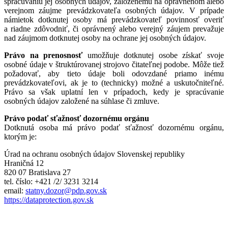
spracúvaniu jej osobných údajov, založenému na oprávnenom alebo
verejnom záujme prevádzkovateľa osobných údajov. V prípade
námietok dotknutej osoby má prevádzkovateľ povinnosť overiť
a riadne zdôvodniť, či oprávnený alebo verejný záujem prevažuje
nad záujmom dotknutej osoby na ochrane jej osobných údajov.
Právo na prenosnosť
umožňuje dotknutej osobe získať svoje
osobné údaje v štruktúrovanej strojovo čitateľnej podobe. Môže tiež
požadovať, aby tieto údaje boli odovzdané priamo inému
prevádzkovateľovi, ak je to (technicky) možné a uskutočniteľné.
Právo sa však uplatní len v prípadoch, kedy je spracúvanie
osobných údajov založené na súhlase či zmluve.
Právo podať sťažnosť dozornému orgánu
Dotknutá osoba má právo podať sťažnosť dozornému orgánu,
ktorým je:
Úrad na ochranu osobných údajov Slovenskej republiky
Hraničná 12
820 07 Bratislava 27
tel. číslo: +421 /2/ 3231 3214
email:
statny.dozor@pdp.gov.sk
https://dataprotection.gov.sk