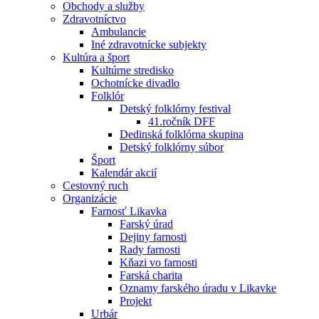
Obchody a služby
Zdravotníctvo
Ambulancie
Iné zdravotnícke subjekty
Kultúra a šport
Kultúrne stredisko
Ochotnícke divadlo
Folklór
Detský folklórny festival
41.ročník DFF
Dedinská folklórna skupina
Detský folklórny súbor
Šport
Kalendár akcií
Cestovný ruch
Organizácie
Farnosť Likavka
Farský úrad
Dejiny farnosti
Rady farnosti
Kňazi vo farnosti
Farská charita
Oznamy farského úradu v Likavke
Projekt
Urbár