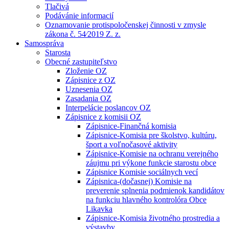
Tlačivá
Podávánie informacií
Oznamovanie protispoločenskej činnosti v zmysle
zákona č. 54⁄2019 Z. z.
Samospráva
Starosta
Obecné zastupiteľstvo
Zloženie OZ
Zápisnice z OZ
Uznesenia OZ
Zasadania OZ
Interpelácie poslancov OZ
Zápisnice z komisii OZ
Zápisnice-Finančná komisia
Zápisnice-Komisia pre školstvo, kultúru,
šport a voľnočasové aktivity
Zápisnice-Komisie na ochranu verejného
záujmu pri výkone funkcie starostu obce
Zápisnice Komisie sociálnych vecí
Zápisnica-(dočasnej) Komisie na
preverenie splnenia podmienok kandidátov
na funkciu hlavného kontrolóra Obce
Likavka
Zápisnice-Komisia životného prostredia a
výstavby