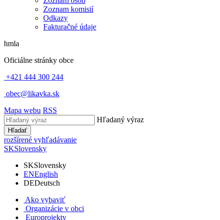
Zoznam osôb
Zoznam komisií
Odkazy
Fakturačné údaje
hmla
Oficiálne stránky obce
+421 444 300 244
obec@likavka.sk
Mapa webu
RSS
Hľadaný výraz
Hľadať
rozšírené vyhľadávanie
SK
Slovensky
SK
Slovensky
EN
English
DE
Deutsch
Ako vybaviť
Organizácie v obci
Europrojekty