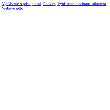
Vyhlásenie o prístupnosti
,
Cookies
,
Vyhlásenie o ochrane súkromia
,
Webové sídlo