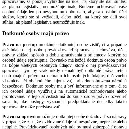
spracúvame, sa použijú výhradne na účel, na ktorý ste dali súhlas,
ak platná legislatíva neumožňuje inak. Budeme uchovávať vaše
osobné údaje len po nevyhnutnú dobu nato, aby sa dosiahol účel
služby, ktorú ste si vyžiadali, alebo účel, na ktorý ste dali svoj
súhlas, ak platná legislatíva neumožňuje inak.
Dotknuté osoby majú právo
Právo na prístup
umožňuje dotknutej osobe zistiť, či a prípadne
aké údaje o jej osobe prevádzkovateľ spracúva a uchováva, účel,
právny základ, spôsob a dobu spracúvania a príjemcov, ktorým sa
osobné údaje sprístupnia. Rovnako má každá dotknutá osoba právo
na kópie všetkých osobných údajov, ktoré o nej prevádzkovateľ
spracúva. Tým by však nikdy nemali byť dotknuté práva tretích
osôb (najmä právo na ochranu ich osobných údajov, duševného
vlastníctva či obchodného tajomstva), prípadne ohrozená národná
bezpečnosť. Dotknuté osoby majú byť informované aj o tom, či sa
ich osobné údaje využívajú na automatické rozhodovanie alebo
profilovanie. V tejto súvislosti má dotknutá osoba právo dozvedieť
sa aj to, aké postupy, význam a predpokladané dôsledky takéto
spracúvanie môže predstavovať.
Právo na opravu
umožňuje dotknutej osobe dožadovať sa nápravy
v prípade, že zistí, že evidované údaje sú nesprávne, nepresné alebo
neúplné. Prevádzkovateľ osobných údajov musí zabezpečiť opravu