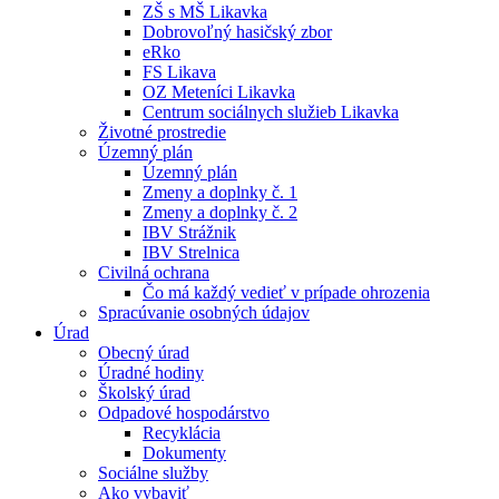
ZŠ s MŠ Likavka
Dobrovoľný hasičský zbor
eRko
FS Likava
OZ Meteníci Likavka
Centrum sociálnych služieb Likavka
Životné prostredie
Územný plán
Územný plán
Zmeny a doplnky č. 1
Zmeny a doplnky č. 2
IBV Strážnik
IBV Strelnica
Civilná ochrana
Čo má každý vedieť v prípade ohrozenia
Spracúvanie osobných údajov
Úrad
Obecný úrad
Úradné hodiny
Školský úrad
Odpadové hospodárstvo
Recyklácia
Dokumenty
Sociálne služby
Ako vybaviť