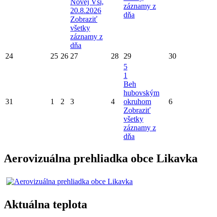
Novej Vsi,
záznamy z
20.8.2026
dňa
Zobraziť
všetky
záznamy z
dňa
24
25
26
27
28
29
30
5
1
Beh
hubovským
31
1
2
3
4
okruhom
6
Zobraziť
všetky
záznamy z
dňa
Aerovizuálna prehliadka obce Likavka
Aktuálna teplota