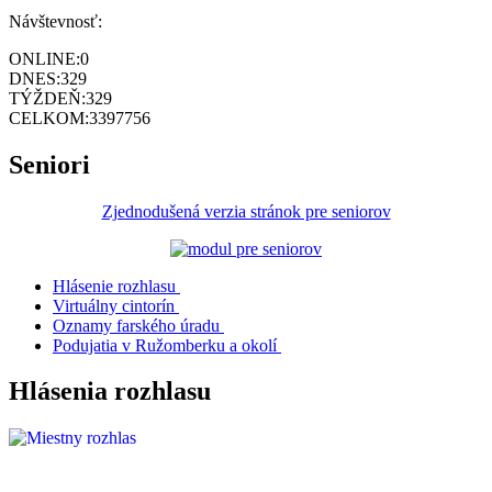
Návštevnosť:
ONLINE:
0
DNES:
329
TÝŽDEŇ:
329
CELKOM:
3397756
Seniori
Zjednodušená verzia stránok pre seniorov
Hlásenie rozhlasu
Virtuálny cintorín
Oznamy farského úradu
Podujatia v Ružomberku a okolí
Hlásenia rozhlasu