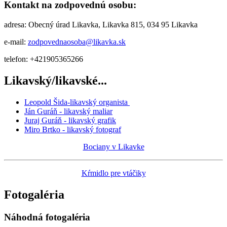
Kontakt na zodpovednú osobu:
adresa: Obecný úrad Likavka, Likavka 815, 034 95 Likavka
e-mail:
zodpovednaosoba@likavka.sk
telefon: +421905365266
Likavský/likavské...
Leopold Šida-likavský organista
Ján Guráň - likavský maliar
Juraj Guráň - likavský grafik
Miro Brtko - likavský fotograf
Bociany v Likavke
Kŕmidlo pre vtáčiky
Fotogaléria
Náhodná fotogaléria