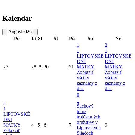
Kalendár
August
2026
Po
Ut
St
Št
Pia
So
Ne
1
2
1
1
LIPTOVSKÉ
LIPTOVSKÉ
DNI
DNI
27
28
29
30
31
MATKY
MATKY
Zobraziť
Zobraziť
všetky
všetky
záznamy z
záznamy z
dňa
dňa
8
1
3
Šachový
1
turnaj
LIPTOVSKÉ
trojčlenných
DNI
družstiev v
MATKY
4
5
6
7
9
Liptovských
Zobraziť
Sliačoch