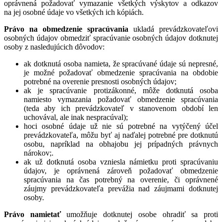
oprávnená požadovať vymazanie všetkých výskytov a odkazov
na jej osobné údaje vo všetkých ich kópiách.
Právo na obmedzenie spracúvania
ukladá prevádzkovateľovi
osobných údajov obmedziť spracúvanie osobných údajov dotknutej
osoby z nasledujúcich dôvodov:
ak dotknutá osoba namieta, že spracúvané údaje sú nepresné,
je možné požadovať obmedzenie spracúvania na obdobie
potrebné na overenie presnosti osobných údajov;
ak je spracúvanie protizákonné, môže dotknutá osoba
namiesto vymazania požadovať obmedzenie spracúvania
(teda aby ich prevádzkovateľ v stanovenom období len
uchovával, ale inak nespracúval);
hoci osobné údaje už nie sú potrebné na vytýčený účel
prevádzkovateľa, môžu byť aj naďalej potrebné pre dotknutú
osobu, napríklad na obhajobu jej prípadných právnych
nárokov;.
ak už dotknutá osoba vzniesla námietku proti spracúvaniu
údajov, je oprávnená zároveň požadovať obmedzenie
spracúvania na čas potrebný na overenie, či oprávnené
záujmy prevádzkovateľa prevážia nad záujmami dotknutej
osoby.
Právo namietať
umožňuje dotknutej osobe ohradiť sa proti