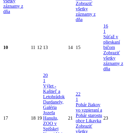
všetky
Zobraziť
záznamy z
všetky
dňa
záznamy z
dňa
16
1
Súťaž v
plieskaní
10
11
12
13
14
15
bičom
Zobraziť
všetky
záznamy z
dňa
20
1
Výlet -
Kaštieľ a
22
Letohrádok
1
Dardanely,
Pohár žiakov
Galéria
vo vzpieraní a
Jozefa
Pohár starostu
17
18
19
Hanulu,
21
23
obce Likavka
ZOO v
Zobraziť
Spišskej
všetky