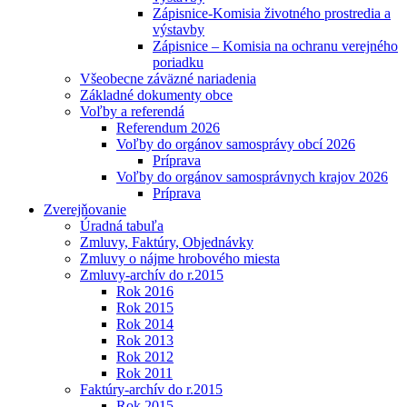
Zápisnice-Komisia životného prostredia a
výstavby
Zápisnice – Komisia na ochranu verejného
poriadku
Všeobecne záväzné nariadenia
Základné dokumenty obce
Voľby a referendá
Referendum 2026
Voľby do orgánov samosprávy obcí 2026
Príprava
Voľby do orgánov samosprávnych krajov 2026
Príprava
Zverejňovanie
Úradná tabuľa
Zmluvy, Faktúry, Objednávky
Zmluvy o nájme hrobového miesta
Zmluvy-archív do r.2015
Rok 2016
Rok 2015
Rok 2014
Rok 2013
Rok 2012
Rok 2011
Faktúry-archív do r.2015
Rok 2015