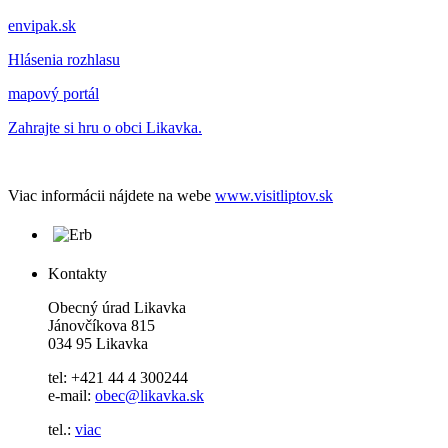
envipak.sk
Hlásenia rozhlasu
mapový portál
Zahrajte si hru o obci Likavka.
Viac informácii nájdete na webe
www.visitliptov.sk
Kontakty
Obecný úrad Likavka
Jánovčíkova 815
034 95 Likavka
tel: +421 44 4 300244
e-mail:
obec@likavka.sk
tel.:
viac