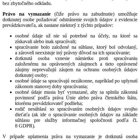
bez zbytočného odkladu.
Právo na vymazanie
(čiže právo na zabudnutie) umožňuje
dotknutej osobe požadovať odstránenie svojich údajov z evidencie
prevádzkovateľa, ak nastane niektorý z týchto prípadov:
osobné údaje už nie sú potrebné na účely, na ktoré sa
získavali alebo inak spracúvali;
spracúvanie bolo založené na súhlase, ktorý bol odvolaný,
a zároveň neexistuje iný právny dôvod na ich spracúvanie;
dotknutá osoba vznesie námietku proti spracúvaniu
založenému na oprávnených záujmoch a tieto oprávnené
záujmy neprevažujú záujem na ochranu osobných údajov
dotknutej osoby;
osobné údaje sa spracúvajú nezákonne, napríklad po uplynutí
zákonom stanovej doby spracúvania;
osobné údaje musia byť vymazané, aby sa splnila zákonná
povinnosť podľa práva Únie alebo práva členského štátu,
ktorému prevádzkovateľ podlieha;
rodič nesúhlasí so spracúvaním osobných údajov svojho
dieťaťa (ak ide o spracúvanie osobných údajov na základe
súhlasu pre služby informačnej spoločnosti podľa čl.
8 GDPR).
V prípade uplatnenia práva na vymazanie je dotknutá osoba