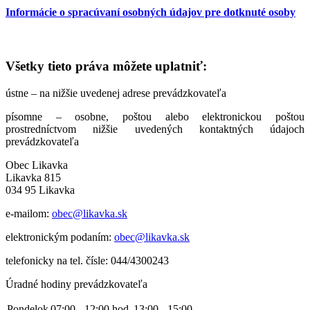
Informácie o spracúvaní osobných údajov pre dotknuté osoby
Všetky tieto práva môžete uplatniť:
ústne – na nižšie uvedenej adrese prevádzkovateľa
písomne – osobne, poštou alebo elektronickou poštou
prostredníctvom nižšie uvedených kontaktných údajoch
prevádzkovateľa
Obec Likavka
Likavka 815
034 95 Likavka
e-mailom:
obec@likavka.sk
elektronickým podaním:
obec@likavka.sk
telefonicky na tel. čísle: 044/4300243
Úradné hodiny prevádzkovateľa
Pondelok
07:00 - 12:00 hod.
13:00 - 15:00