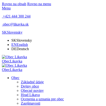
Rovno na obsah
Rovno na menu
Menu
+421 444 300 244
obec@likavka.sk
SK
Slovensky
SK
Slovensky
EN
English
DE
Deutsch
Obec
Likavka
Obec
Likavka
Obec
Základné údaje
Dejiny obce
Obecné noviny
Hrad Likava
Ocenenia a uznania pre obec
Zaujímavosti