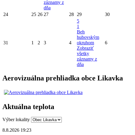
záznamy z
dňa
24
25
26
27
28
29
30
5
1
Beh
hubovským
31
1
2
3
4
okruhom
6
Zobraziť
všetky
záznamy z
dňa
Aerovizuálna prehliadka obce Likavka
Aktuálna teplota
Výber lokality
8.8.2026 19:23