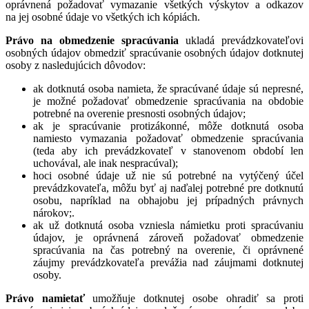
oprávnená požadovať vymazanie všetkých výskytov a odkazov
na jej osobné údaje vo všetkých ich kópiách.
Právo na obmedzenie spracúvania
ukladá prevádzkovateľovi
osobných údajov obmedziť spracúvanie osobných údajov dotknutej
osoby z nasledujúcich dôvodov:
ak dotknutá osoba namieta, že spracúvané údaje sú nepresné,
je možné požadovať obmedzenie spracúvania na obdobie
potrebné na overenie presnosti osobných údajov;
ak je spracúvanie protizákonné, môže dotknutá osoba
namiesto vymazania požadovať obmedzenie spracúvania
(teda aby ich prevádzkovateľ v stanovenom období len
uchovával, ale inak nespracúval);
hoci osobné údaje už nie sú potrebné na vytýčený účel
prevádzkovateľa, môžu byť aj naďalej potrebné pre dotknutú
osobu, napríklad na obhajobu jej prípadných právnych
nárokov;.
ak už dotknutá osoba vzniesla námietku proti spracúvaniu
údajov, je oprávnená zároveň požadovať obmedzenie
spracúvania na čas potrebný na overenie, či oprávnené
záujmy prevádzkovateľa prevážia nad záujmami dotknutej
osoby.
Právo namietať
umožňuje dotknutej osobe ohradiť sa proti