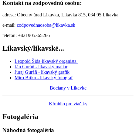
Kontakt na zodpovednú osobu:
adresa: Obecný úrad Likavka, Likavka 815, 034 95 Likavka
e-mail:
zodpovednaosoba@likavka.sk
telefon: +421905365266
Likavský/likavské...
Leopold Šida-likavský organista
Ján Guráň - likavský maliar
Juraj Guráň - likavský grafik
Miro Brtko - likavský fotograf
Bociany v Likavke
Kŕmidlo pre vtáčiky
Fotogaléria
Náhodná fotogaléria