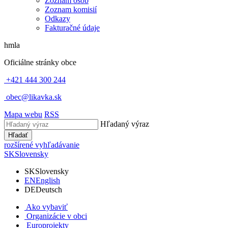
Zoznam osôb
Zoznam komisií
Odkazy
Fakturačné údaje
hmla
Oficiálne stránky obce
+421 444 300 244
obec@likavka.sk
Mapa webu
RSS
Hľadaný výraz
Hľadať
rozšírené vyhľadávanie
SK
Slovensky
SK
Slovensky
EN
English
DE
Deutsch
Ako vybaviť
Organizácie v obci
Europrojekty