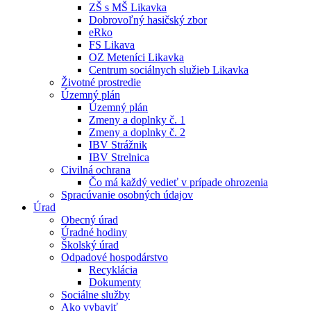
ZŠ s MŠ Likavka
Dobrovoľný hasičský zbor
eRko
FS Likava
OZ Meteníci Likavka
Centrum sociálnych služieb Likavka
Životné prostredie
Územný plán
Územný plán
Zmeny a doplnky č. 1
Zmeny a doplnky č. 2
IBV Strážnik
IBV Strelnica
Civilná ochrana
Čo má každý vedieť v prípade ohrozenia
Spracúvanie osobných údajov
Úrad
Obecný úrad
Úradné hodiny
Školský úrad
Odpadové hospodárstvo
Recyklácia
Dokumenty
Sociálne služby
Ako vybaviť