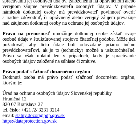
spracúvaniu jej osobných údajov, založenému na oprávnenom alebo
verejnom záujme prevádzkovateľa osobných údajov. V prípade
námietok dotknutej osoby má prevádzkovateľ povinnosť overiť
a riadne zdôvodniť, či oprávnený alebo verejný záujem prevažuje
nad záujmom dotknutej osoby na ochrane jej osobných údajov.
Právo na prenosnosť
umožňuje dotknutej osobe získať svoje
osobné údaje v štruktúrovanej strojovo čitateľnej podobe. Môže tiež
požadovať, aby tieto údaje boli odovzdané priamo inému
prevádzkovateľovi, ak je to (technicky) možné a uskutočniteľné.
Právo sa však uplatní len v prípadoch, kedy je spracúvanie
osobných údajov založené na súhlase či zmluve.
Právo podať sťažnosť dozornému orgánu
Dotknutá osoba má právo podať sťažnosť dozornému orgánu,
ktorým je:
Úrad na ochranu osobných údajov Slovenskej republiky
Hraničná 12
820 07 Bratislava 27
tel. číslo: +421 /2/ 3231 3214
email:
statny.dozor@pdp.gov.sk
https://dataprotection.gov.sk