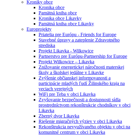
Kroniky obce
Kronika obce
Pamätná kniha obce
Kronika obce Likavky
Pamätná kniha obce Likavky
Europrojekty
Priatelia pre Európu - Friends for Europe
Stavebné úpravy a zateplenie Zdravotného
strediska
Projekt Likavka - Wilkowice
Partnerstvo pre Európu-Partnership for Europe
Projekt Wilkowice – Likavka
Znižovanie energetickej náročnosti materskej
školy a školskej jedálne v Likavke
Zvýšenie občianskej informovanosti a
participácie mladých ľudí Žilinského kraja na
veciach verejných
WiFi pre Teba v obci Likavka
Zvyšovanie bezpečnosti a dostupnosti sídla
prostredníctvom rekonštrukcie chodníkov v obci
Likavka
Zberný dvor Likavka
Riešenie migračných výziev v obci Likavka
Rekonštrukcia nevyužívaného objektu v obci na
komunitné centrum v obci Likavka