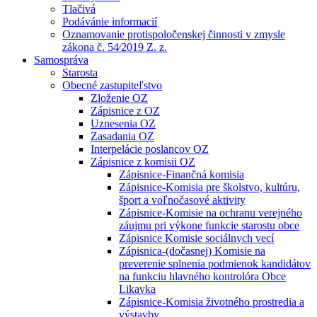
Tlačivá
Podávánie informacií
Oznamovanie protispoločenskej činnosti v zmysle
zákona č. 54⁄2019 Z. z.
Samospráva
Starosta
Obecné zastupiteľstvo
Zloženie OZ
Zápisnice z OZ
Uznesenia OZ
Zasadania OZ
Interpelácie poslancov OZ
Zápisnice z komisii OZ
Zápisnice-Finančná komisia
Zápisnice-Komisia pre školstvo, kultúru,
šport a voľnočasové aktivity
Zápisnice-Komisie na ochranu verejného
záujmu pri výkone funkcie starostu obce
Zápisnice Komisie sociálnych vecí
Zápisnica-(dočasnej) Komisie na
preverenie splnenia podmienok kandidátov
na funkciu hlavného kontrolóra Obce
Likavka
Zápisnice-Komisia životného prostredia a
výstavby