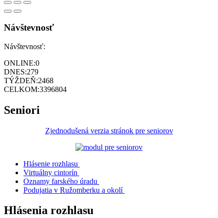
Návštevnosť
Návštevnosť:
ONLINE:
0
DNES:
279
TÝŽDEŇ:
2468
CELKOM:
3396804
Seniori
Zjednodušená verzia stránok pre seniorov
Hlásenie rozhlasu
Virtuálny cintorín
Oznamy farského úradu
Podujatia v Ružomberku a okolí
Hlásenia rozhlasu