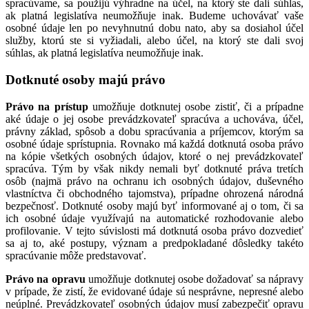
spracúvame, sa použijú výhradne na účel, na ktorý ste dali súhlas,
ak platná legislatíva neumožňuje inak. Budeme uchovávať vaše
osobné údaje len po nevyhnutnú dobu nato, aby sa dosiahol účel
služby, ktorú ste si vyžiadali, alebo účel, na ktorý ste dali svoj
súhlas, ak platná legislatíva neumožňuje inak.
Dotknuté osoby majú právo
Právo na prístup
umožňuje dotknutej osobe zistiť, či a prípadne
aké údaje o jej osobe prevádzkovateľ spracúva a uchováva, účel,
právny základ, spôsob a dobu spracúvania a príjemcov, ktorým sa
osobné údaje sprístupnia. Rovnako má každá dotknutá osoba právo
na kópie všetkých osobných údajov, ktoré o nej prevádzkovateľ
spracúva. Tým by však nikdy nemali byť dotknuté práva tretích
osôb (najmä právo na ochranu ich osobných údajov, duševného
vlastníctva či obchodného tajomstva), prípadne ohrozená národná
bezpečnosť. Dotknuté osoby majú byť informované aj o tom, či sa
ich osobné údaje využívajú na automatické rozhodovanie alebo
profilovanie. V tejto súvislosti má dotknutá osoba právo dozvedieť
sa aj to, aké postupy, význam a predpokladané dôsledky takéto
spracúvanie môže predstavovať.
Právo na opravu
umožňuje dotknutej osobe dožadovať sa nápravy
v prípade, že zistí, že evidované údaje sú nesprávne, nepresné alebo
neúplné. Prevádzkovateľ osobných údajov musí zabezpečiť opravu