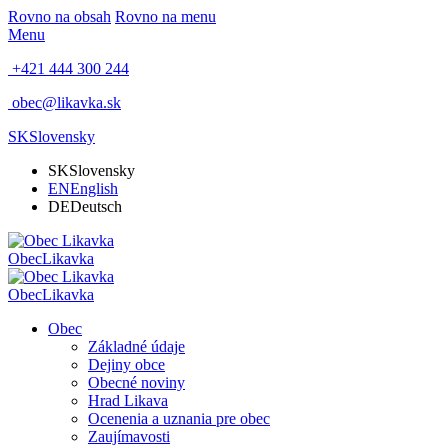
Rovno na obsah
Rovno na menu
Menu
+421 444 300 244
obec@likavka.sk
SK
Slovensky
SK
Slovensky
EN
English
DE
Deutsch
Obec
Likavka
Obec
Likavka
Obec
Základné údaje
Dejiny obce
Obecné noviny
Hrad Likava
Ocenenia a uznania pre obec
Zaujímavosti