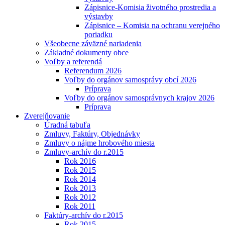
Zápisnice-Komisia životného prostredia a
výstavby
Zápisnice – Komisia na ochranu verejného
poriadku
Všeobecne záväzné nariadenia
Základné dokumenty obce
Voľby a referendá
Referendum 2026
Voľby do orgánov samosprávy obcí 2026
Príprava
Voľby do orgánov samosprávnych krajov 2026
Príprava
Zverejňovanie
Úradná tabuľa
Zmluvy, Faktúry, Objednávky
Zmluvy o nájme hrobového miesta
Zmluvy-archív do r.2015
Rok 2016
Rok 2015
Rok 2014
Rok 2013
Rok 2012
Rok 2011
Faktúry-archív do r.2015
Rok 2015