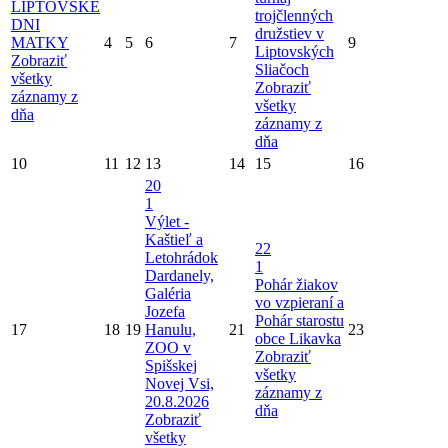
LIPTOVSKÉ
trojčlenných
DNI
družstiev v
MATKY
4
5
6
7
9
Liptovských
Zobraziť
Sliačoch
všetky
Zobraziť
záznamy z
všetky
dňa
záznamy z
dňa
10
11
12
13
14
15
16
20
1
Výlet -
Kaštieľ a
22
Letohrádok
1
Dardanely,
Pohár žiakov
Galéria
vo vzpieraní a
Jozefa
Pohár starostu
17
18
19
Hanulu,
21
23
obce Likavka
ZOO v
Zobraziť
Spišskej
všetky
Novej Vsi,
záznamy z
20.8.2026
dňa
Zobraziť
všetky