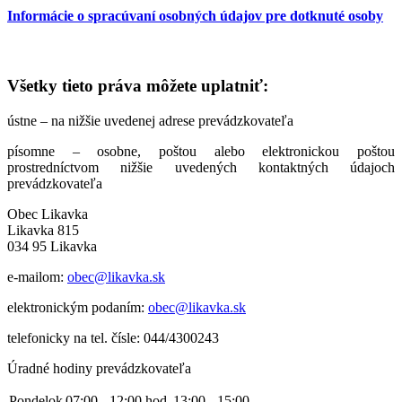
Informácie o spracúvaní osobných údajov pre dotknuté osoby
Všetky tieto práva môžete uplatniť:
ústne – na nižšie uvedenej adrese prevádzkovateľa
písomne – osobne, poštou alebo elektronickou poštou
prostredníctvom nižšie uvedených kontaktných údajoch
prevádzkovateľa
Obec Likavka
Likavka 815
034 95 Likavka
e-mailom:
obec@likavka.sk
elektronickým podaním:
obec@likavka.sk
telefonicky na tel. čísle: 044/4300243
Úradné hodiny prevádzkovateľa
Pondelok
07:00 - 12:00 hod.
13:00 - 15:00