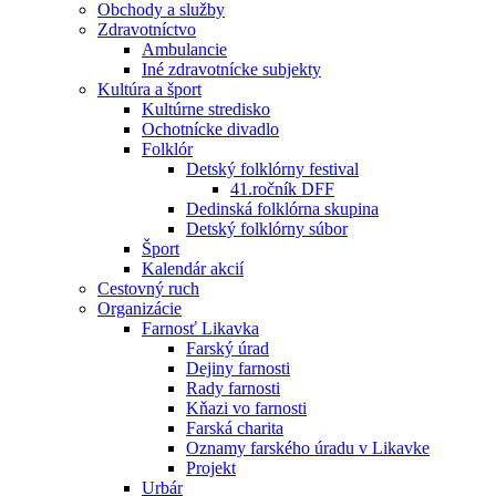
Obchody a služby
Zdravotníctvo
Ambulancie
Iné zdravotnícke subjekty
Kultúra a šport
Kultúrne stredisko
Ochotnícke divadlo
Folklór
Detský folklórny festival
41.ročník DFF
Dedinská folklórna skupina
Detský folklórny súbor
Šport
Kalendár akcií
Cestovný ruch
Organizácie
Farnosť Likavka
Farský úrad
Dejiny farnosti
Rady farnosti
Kňazi vo farnosti
Farská charita
Oznamy farského úradu v Likavke
Projekt
Urbár