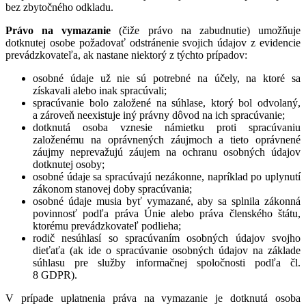
bez zbytočného odkladu.
Právo na vymazanie
(čiže právo na zabudnutie) umožňuje
dotknutej osobe požadovať odstránenie svojich údajov z evidencie
prevádzkovateľa, ak nastane niektorý z týchto prípadov:
osobné údaje už nie sú potrebné na účely, na ktoré sa
získavali alebo inak spracúvali;
spracúvanie bolo založené na súhlase, ktorý bol odvolaný,
a zároveň neexistuje iný právny dôvod na ich spracúvanie;
dotknutá osoba vznesie námietku proti spracúvaniu
založenému na oprávnených záujmoch a tieto oprávnené
záujmy neprevažujú záujem na ochranu osobných údajov
dotknutej osoby;
osobné údaje sa spracúvajú nezákonne, napríklad po uplynutí
zákonom stanovej doby spracúvania;
osobné údaje musia byť vymazané, aby sa splnila zákonná
povinnosť podľa práva Únie alebo práva členského štátu,
ktorému prevádzkovateľ podlieha;
rodič nesúhlasí so spracúvaním osobných údajov svojho
dieťaťa (ak ide o spracúvanie osobných údajov na základe
súhlasu pre služby informačnej spoločnosti podľa čl.
8 GDPR).
V prípade uplatnenia práva na vymazanie je dotknutá osoba