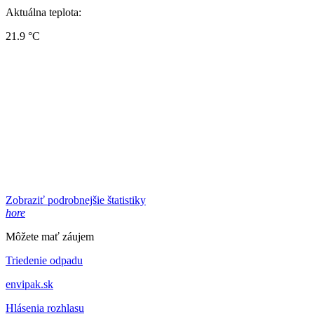
Aktuálna teplota:
21.9 °C
Zobraziť podrobnejšie štatistiky
hore
Môžete mať záujem
Triedenie odpadu
envipak.sk
Hlásenia rozhlasu