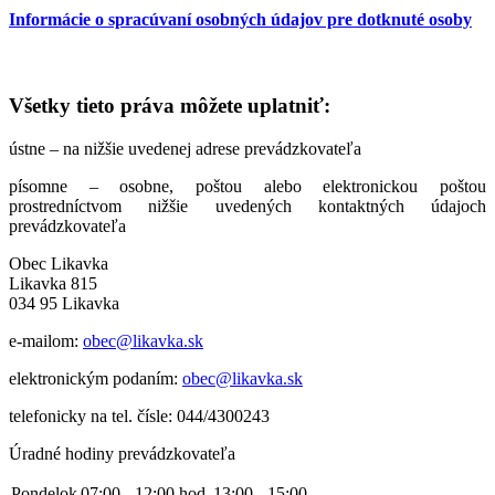
Informácie o spracúvaní osobných údajov pre dotknuté osoby
Všetky tieto práva môžete uplatniť:
ústne – na nižšie uvedenej adrese prevádzkovateľa
písomne – osobne, poštou alebo elektronickou poštou
prostredníctvom nižšie uvedených kontaktných údajoch
prevádzkovateľa
Obec Likavka
Likavka 815
034 95 Likavka
e-mailom:
obec@likavka.sk
elektronickým podaním:
obec@likavka.sk
telefonicky na tel. čísle: 044/4300243
Úradné hodiny prevádzkovateľa
Pondelok
07:00 - 12:00 hod.
13:00 - 15:00