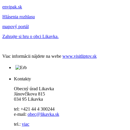
envipak.sk
Hlásenia rozhlasu
mapový portál
Zahrajte si hru o obci Likavka.
Viac informácii nájdete na webe
www.visitliptov.sk
Kontakty
Obecný úrad Likavka
Jánovčíkova 815
034 95 Likavka
tel: +421 44 4 300244
e-mail:
obec@likavka.sk
tel.:
viac