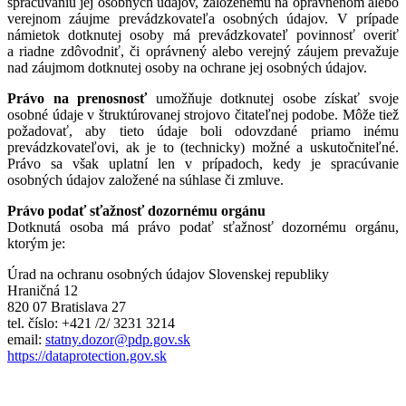
spracúvaniu jej osobných údajov, založenému na oprávnenom alebo
verejnom záujme prevádzkovateľa osobných údajov. V prípade
námietok dotknutej osoby má prevádzkovateľ povinnosť overiť
a riadne zdôvodniť, či oprávnený alebo verejný záujem prevažuje
nad záujmom dotknutej osoby na ochrane jej osobných údajov.
Právo na prenosnosť
umožňuje dotknutej osobe získať svoje
osobné údaje v štruktúrovanej strojovo čitateľnej podobe. Môže tiež
požadovať, aby tieto údaje boli odovzdané priamo inému
prevádzkovateľovi, ak je to (technicky) možné a uskutočniteľné.
Právo sa však uplatní len v prípadoch, kedy je spracúvanie
osobných údajov založené na súhlase či zmluve.
Právo podať sťažnosť dozornému orgánu
Dotknutá osoba má právo podať sťažnosť dozornému orgánu,
ktorým je:
Úrad na ochranu osobných údajov Slovenskej republiky
Hraničná 12
820 07 Bratislava 27
tel. číslo: +421 /2/ 3231 3214
email:
statny.dozor@pdp.gov.sk
https://dataprotection.gov.sk