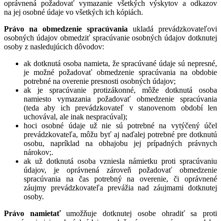
oprávnená požadovať vymazanie všetkých výskytov a odkazov
na jej osobné údaje vo všetkých ich kópiách.
Právo na obmedzenie spracúvania
ukladá prevádzkovateľovi
osobných údajov obmedziť spracúvanie osobných údajov dotknutej
osoby z nasledujúcich dôvodov:
ak dotknutá osoba namieta, že spracúvané údaje sú nepresné,
je možné požadovať obmedzenie spracúvania na obdobie
potrebné na overenie presnosti osobných údajov;
ak je spracúvanie protizákonné, môže dotknutá osoba
namiesto vymazania požadovať obmedzenie spracúvania
(teda aby ich prevádzkovateľ v stanovenom období len
uchovával, ale inak nespracúval);
hoci osobné údaje už nie sú potrebné na vytýčený účel
prevádzkovateľa, môžu byť aj naďalej potrebné pre dotknutú
osobu, napríklad na obhajobu jej prípadných právnych
nárokov;.
ak už dotknutá osoba vzniesla námietku proti spracúvaniu
údajov, je oprávnená zároveň požadovať obmedzenie
spracúvania na čas potrebný na overenie, či oprávnené
záujmy prevádzkovateľa prevážia nad záujmami dotknutej
osoby.
Právo namietať
umožňuje dotknutej osobe ohradiť sa proti