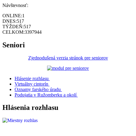
Návštevnosť:
ONLINE:
1
DNES:
517
TÝŽDEŇ:
517
CELKOM:
3397944
Seniori
Zjednodušená verzia stránok pre seniorov
Hlásenie rozhlasu
Virtuálny cintorín
Oznamy farského úradu
Podujatia v Ružomberku a okolí
Hlásenia rozhlasu