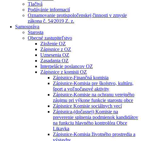
Tlačivá
Podávánie informacií
Oznamovanie protispoločenskej činnosti v zmysle
zákona č. 54⁄2019 Z. z.
Samospráva
Starosta
Obecné zastupiteľstvo
Zloženie OZ
Zápisnice z OZ
Uznesenia OZ
Zasadania OZ
Interpelácie poslancov OZ
Zápisnice z komisii OZ
Zápisnice-Finančná komisia
Zápisnice-Komisia pre školstvo, kultúru,
šport a voľnočasové aktivity
Zápisnice-Komisie na ochranu verejného
záujmu pri výkone funkcie starostu obce
Zápisnice Komisie sociálnych vecí
Zápisnica-(dočasnej) Komisie na
preverenie splnenia podmienok kandidátov
na funkciu hlavného kontrolóra Obce
Likavka
Zápisnice-Komisia životného prostredia a
výstavby