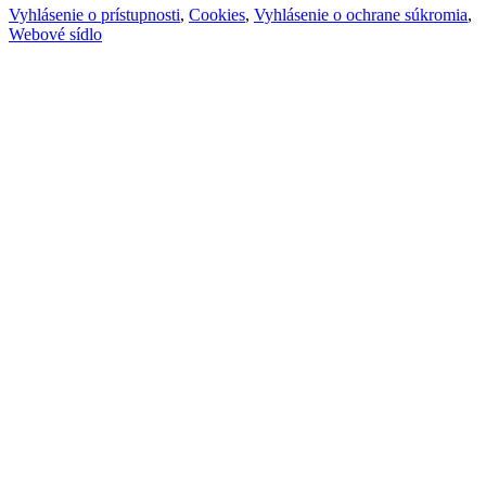
Vyhlásenie o prístupnosti
,
Cookies
,
Vyhlásenie o ochrane súkromia
,
Webové sídlo