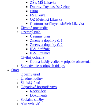
ZŠ s MŠ Likavka
Dobrovoľný hasičský zbor
eRko
FS Likava
OZ Meteníci Likavka
Centrum sociálnych služieb Likavka
Životné prostredie
Územný plán
Územný plán
Zmeny a doplnky č. 1
Zmeny a doplnky č. 2
IBV Strážnik
IBV Strelnica
Civilná ochrana
Čo má každý vedieť v prípade ohrozenia
Spracúvanie osobných údajov
Úrad
Obecný úrad
Úradné hodiny
Školský úrad
Odpadové hospodárstvo
Recyklácia
Dokumenty
Sociálne služby
Ako vybaviť