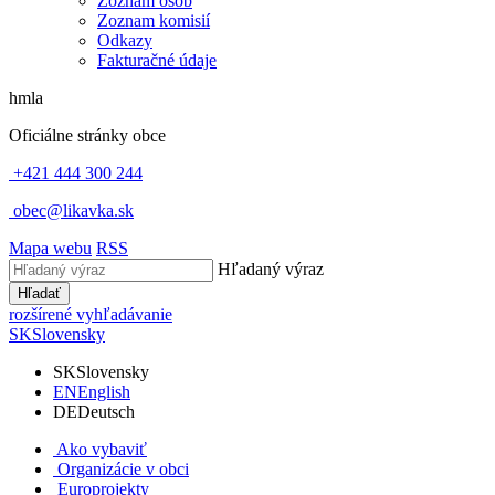
Zoznam osôb
Zoznam komisií
Odkazy
Fakturačné údaje
hmla
Oficiálne stránky obce
+421 444 300 244
obec@likavka.sk
Mapa webu
RSS
Hľadaný výraz
Hľadať
rozšírené vyhľadávanie
SK
Slovensky
SK
Slovensky
EN
English
DE
Deutsch
Ako vybaviť
Organizácie v obci
Europrojekty