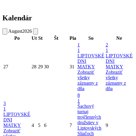
Kalendár
August
2026
Po
Ut
St
Št
Pia
So
Ne
1
2
1
1
LIPTOVSKÉ
LIPTOVSKÉ
DNI
DNI
27
28
29
30
31
MATKY
MATKY
Zobraziť
Zobraziť
všetky
všetky
záznamy z
záznamy z
dňa
dňa
8
1
3
Šachový
1
turnaj
LIPTOVSKÉ
trojčlenných
DNI
družstiev v
MATKY
4
5
6
7
9
Liptovských
Zobraziť
Sliačoch