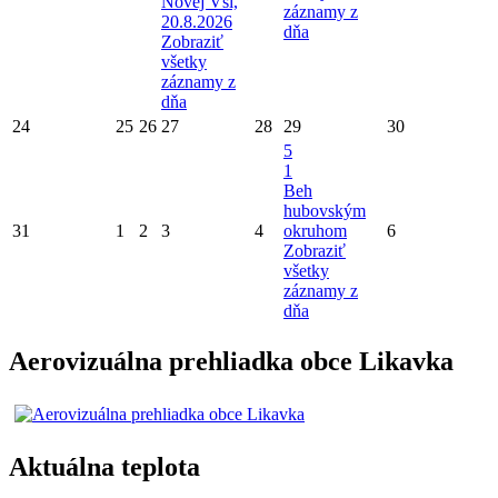
Novej Vsi,
záznamy z
20.8.2026
dňa
Zobraziť
všetky
záznamy z
dňa
24
25
26
27
28
29
30
5
1
Beh
hubovským
31
1
2
3
4
okruhom
6
Zobraziť
všetky
záznamy z
dňa
Aerovizuálna prehliadka obce Likavka
Aktuálna teplota