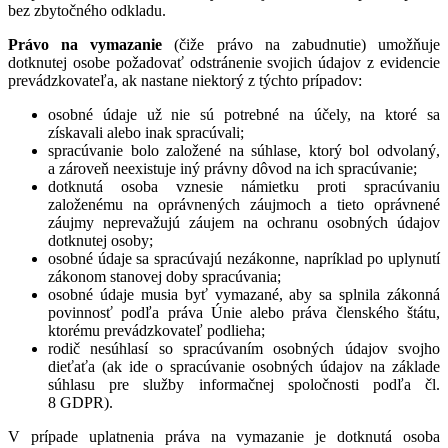
bez zbytočného odkladu.
Právo na vymazanie
(čiže právo na zabudnutie) umožňuje
dotknutej osobe požadovať odstránenie svojich údajov z evidencie
prevádzkovateľa, ak nastane niektorý z týchto prípadov:
osobné údaje už nie sú potrebné na účely, na ktoré sa
získavali alebo inak spracúvali;
spracúvanie bolo založené na súhlase, ktorý bol odvolaný,
a zároveň neexistuje iný právny dôvod na ich spracúvanie;
dotknutá osoba vznesie námietku proti spracúvaniu
založenému na oprávnených záujmoch a tieto oprávnené
záujmy neprevažujú záujem na ochranu osobných údajov
dotknutej osoby;
osobné údaje sa spracúvajú nezákonne, napríklad po uplynutí
zákonom stanovej doby spracúvania;
osobné údaje musia byť vymazané, aby sa splnila zákonná
povinnosť podľa práva Únie alebo práva členského štátu,
ktorému prevádzkovateľ podlieha;
rodič nesúhlasí so spracúvaním osobných údajov svojho
dieťaťa (ak ide o spracúvanie osobných údajov na základe
súhlasu pre služby informačnej spoločnosti podľa čl.
8 GDPR).
V prípade uplatnenia práva na vymazanie je dotknutá osoba