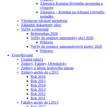
Zápisnice-Komisia životného prostredia a
výstavby
Zápisnice – Komisia na ochranu verejného
poriadku
Všeobecne záväzné nariadenia
Základné dokumenty obce
Voľby a referendá
Referendum 2026
Voľby do orgánov samosprávy obcí 2026
Príprava
Voľby do orgánov samosprávnych krajov 2026
Príprava
Zverejňovanie
Úradná tabuľa
Zmluvy, Faktúry, Objednávky
Zmluvy o nájme hrobového miesta
Zmluvy-archív do r.2015
Rok 2016
Rok 2015
Rok 2014
Rok 2013
Rok 2012
Rok 2011
Faktúry-archív do r.2015
Rok 2015