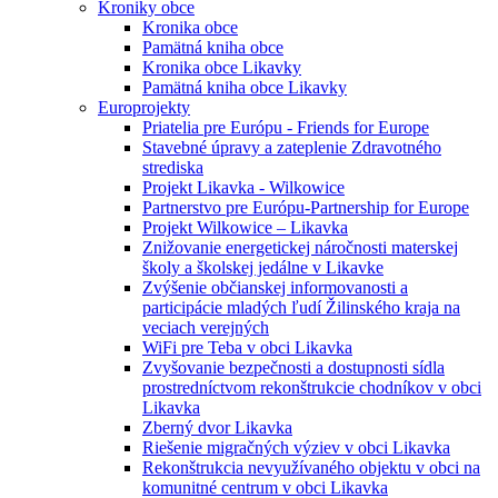
Kroniky obce
Kronika obce
Pamätná kniha obce
Kronika obce Likavky
Pamätná kniha obce Likavky
Europrojekty
Priatelia pre Európu - Friends for Europe
Stavebné úpravy a zateplenie Zdravotného
strediska
Projekt Likavka - Wilkowice
Partnerstvo pre Európu-Partnership for Europe
Projekt Wilkowice – Likavka
Znižovanie energetickej náročnosti materskej
školy a školskej jedálne v Likavke
Zvýšenie občianskej informovanosti a
participácie mladých ľudí Žilinského kraja na
veciach verejných
WiFi pre Teba v obci Likavka
Zvyšovanie bezpečnosti a dostupnosti sídla
prostredníctvom rekonštrukcie chodníkov v obci
Likavka
Zberný dvor Likavka
Riešenie migračných výziev v obci Likavka
Rekonštrukcia nevyužívaného objektu v obci na
komunitné centrum v obci Likavka