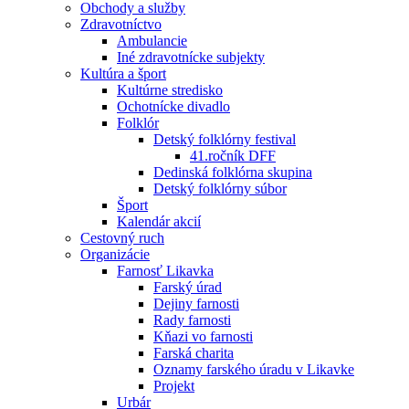
Obchody a služby
Zdravotníctvo
Ambulancie
Iné zdravotnícke subjekty
Kultúra a šport
Kultúrne stredisko
Ochotnícke divadlo
Folklór
Detský folklórny festival
41.ročník DFF
Dedinská folklórna skupina
Detský folklórny súbor
Šport
Kalendár akcií
Cestovný ruch
Organizácie
Farnosť Likavka
Farský úrad
Dejiny farnosti
Rady farnosti
Kňazi vo farnosti
Farská charita
Oznamy farského úradu v Likavke
Projekt
Urbár