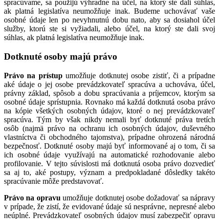
spracúvame, sa použijú výhradne na účel, na ktorý ste dali súhlas,
ak platná legislatíva neumožňuje inak. Budeme uchovávať vaše
osobné údaje len po nevyhnutnú dobu nato, aby sa dosiahol účel
služby, ktorú ste si vyžiadali, alebo účel, na ktorý ste dali svoj
súhlas, ak platná legislatíva neumožňuje inak.
Dotknuté osoby majú právo
Právo na prístup
umožňuje dotknutej osobe zistiť, či a prípadne
aké údaje o jej osobe prevádzkovateľ spracúva a uchováva, účel,
právny základ, spôsob a dobu spracúvania a príjemcov, ktorým sa
osobné údaje sprístupnia. Rovnako má každá dotknutá osoba právo
na kópie všetkých osobných údajov, ktoré o nej prevádzkovateľ
spracúva. Tým by však nikdy nemali byť dotknuté práva tretích
osôb (najmä právo na ochranu ich osobných údajov, duševného
vlastníctva či obchodného tajomstva), prípadne ohrozená národná
bezpečnosť. Dotknuté osoby majú byť informované aj o tom, či sa
ich osobné údaje využívajú na automatické rozhodovanie alebo
profilovanie. V tejto súvislosti má dotknutá osoba právo dozvedieť
sa aj to, aké postupy, význam a predpokladané dôsledky takéto
spracúvanie môže predstavovať.
Právo na opravu
umožňuje dotknutej osobe dožadovať sa nápravy
v prípade, že zistí, že evidované údaje sú nesprávne, nepresné alebo
neúplné. Prevádzkovateľ osobných údajov musí zabezpečiť opravu