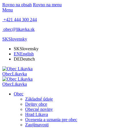
Rovno na obsah
Rovno na menu
Menu
+421 444 300 244
obec@likavka.sk
SK
Slovensky
SK
Slovensky
EN
English
DE
Deutsch
Obec
Likavka
Obec
Likavka
Obec
Základné údaje
Dejiny obce
Obecné noviny
Hrad Likava
Ocenenia a uznania pre obec
Zaujímavosti