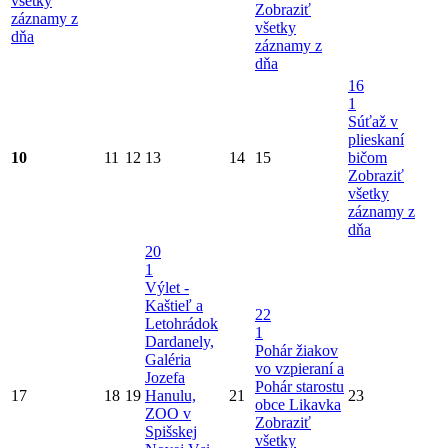
všetky
Zobraziť
záznamy z
všetky
dňa
záznamy z
dňa
16
1
Súťaž v
plieskaní
10
11
12
13
14
15
bičom
Zobraziť
všetky
záznamy z
dňa
20
1
Výlet -
Kaštieľ a
22
Letohrádok
1
Dardanely,
Pohár žiakov
Galéria
vo vzpieraní a
Jozefa
Pohár starostu
17
18
19
Hanulu,
21
23
obce Likavka
ZOO v
Zobraziť
Spišskej
všetky