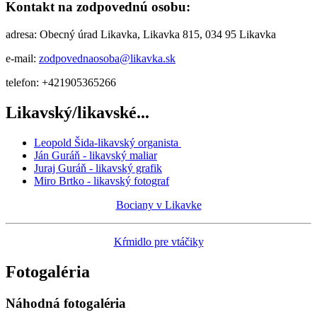
Kontakt na zodpovednú osobu:
adresa: Obecný úrad Likavka, Likavka 815, 034 95 Likavka
e-mail:
zodpovednaosoba@likavka.sk
telefon: +421905365266
Likavský/likavské...
Leopold Šida-likavský organista
Ján Guráň - likavský maliar
Juraj Guráň - likavský grafik
Miro Brtko - likavský fotograf
Bociany v Likavke
Kŕmidlo pre vtáčiky
Fotogaléria
Náhodná fotogaléria