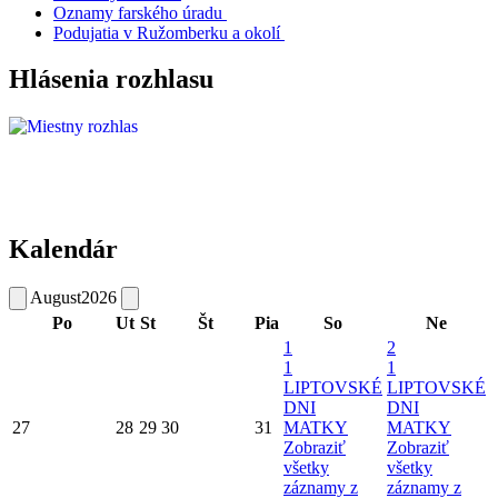
Oznamy farského úradu
Podujatia v Ružomberku a okolí
Hlásenia rozhlasu
Kalendár
August
2026
Po
Ut
St
Št
Pia
So
Ne
1
2
1
1
LIPTOVSKÉ
LIPTOVSKÉ
DNI
DNI
27
28
29
30
31
MATKY
MATKY
Zobraziť
Zobraziť
všetky
všetky
záznamy z
záznamy z