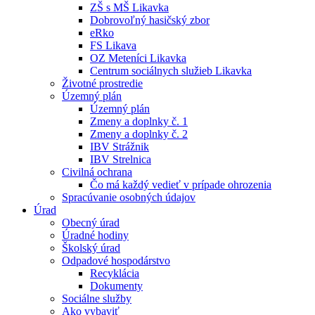
ZŠ s MŠ Likavka
Dobrovoľný hasičský zbor
eRko
FS Likava
OZ Meteníci Likavka
Centrum sociálnych služieb Likavka
Životné prostredie
Územný plán
Územný plán
Zmeny a doplnky č. 1
Zmeny a doplnky č. 2
IBV Strážnik
IBV Strelnica
Civilná ochrana
Čo má každý vedieť v prípade ohrozenia
Spracúvanie osobných údajov
Úrad
Obecný úrad
Úradné hodiny
Školský úrad
Odpadové hospodárstvo
Recyklácia
Dokumenty
Sociálne služby
Ako vybaviť