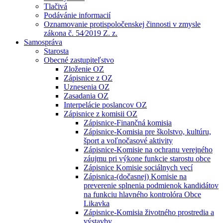
Tlačivá
Podávánie informacií
Oznamovanie protispoločenskej činnosti v zmysle
zákona č. 54⁄2019 Z. z.
Samospráva
Starosta
Obecné zastupiteľstvo
Zloženie OZ
Zápisnice z OZ
Uznesenia OZ
Zasadania OZ
Interpelácie poslancov OZ
Zápisnice z komisii OZ
Zápisnice-Finančná komisia
Zápisnice-Komisia pre školstvo, kultúru,
šport a voľnočasové aktivity
Zápisnice-Komisie na ochranu verejného
záujmu pri výkone funkcie starostu obce
Zápisnice Komisie sociálnych vecí
Zápisnica-(dočasnej) Komisie na
preverenie splnenia podmienok kandidátov
na funkciu hlavného kontrolóra Obce
Likavka
Zápisnice-Komisia životného prostredia a
výstavby