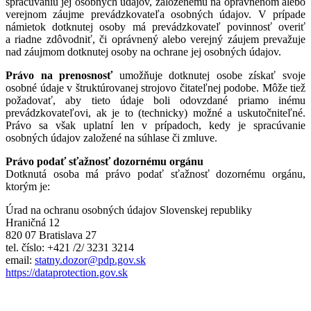
spracúvaniu jej osobných údajov, založenému na oprávnenom alebo
verejnom záujme prevádzkovateľa osobných údajov. V prípade
námietok dotknutej osoby má prevádzkovateľ povinnosť overiť
a riadne zdôvodniť, či oprávnený alebo verejný záujem prevažuje
nad záujmom dotknutej osoby na ochrane jej osobných údajov.
Právo na prenosnosť
umožňuje dotknutej osobe získať svoje
osobné údaje v štruktúrovanej strojovo čitateľnej podobe. Môže tiež
požadovať, aby tieto údaje boli odovzdané priamo inému
prevádzkovateľovi, ak je to (technicky) možné a uskutočniteľné.
Právo sa však uplatní len v prípadoch, kedy je spracúvanie
osobných údajov založené na súhlase či zmluve.
Právo podať sťažnosť dozornému orgánu
Dotknutá osoba má právo podať sťažnosť dozornému orgánu,
ktorým je:
Úrad na ochranu osobných údajov Slovenskej republiky
Hraničná 12
820 07 Bratislava 27
tel. číslo: +421 /2/ 3231 3214
email:
statny.dozor@pdp.gov.sk
https://dataprotection.gov.sk