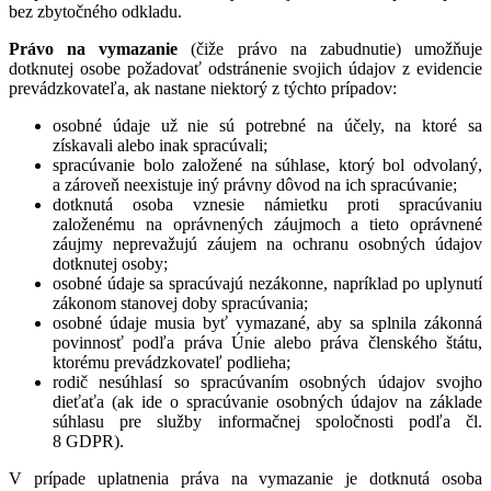
bez zbytočného odkladu.
Právo na vymazanie
(čiže právo na zabudnutie) umožňuje
dotknutej osobe požadovať odstránenie svojich údajov z evidencie
prevádzkovateľa, ak nastane niektorý z týchto prípadov:
osobné údaje už nie sú potrebné na účely, na ktoré sa
získavali alebo inak spracúvali;
spracúvanie bolo založené na súhlase, ktorý bol odvolaný,
a zároveň neexistuje iný právny dôvod na ich spracúvanie;
dotknutá osoba vznesie námietku proti spracúvaniu
založenému na oprávnených záujmoch a tieto oprávnené
záujmy neprevažujú záujem na ochranu osobných údajov
dotknutej osoby;
osobné údaje sa spracúvajú nezákonne, napríklad po uplynutí
zákonom stanovej doby spracúvania;
osobné údaje musia byť vymazané, aby sa splnila zákonná
povinnosť podľa práva Únie alebo práva členského štátu,
ktorému prevádzkovateľ podlieha;
rodič nesúhlasí so spracúvaním osobných údajov svojho
dieťaťa (ak ide o spracúvanie osobných údajov na základe
súhlasu pre služby informačnej spoločnosti podľa čl.
8 GDPR).
V prípade uplatnenia práva na vymazanie je dotknutá osoba