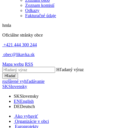
Zoznam osôb
Zoznam komisií
Odkazy
Fakturačné údaje
hmla
Oficiálne stránky obce
+421 444 300 244
obec@likavka.sk
Mapa webu
RSS
Hľadaný výraz
Hľadať
rozšírené vyhľadávanie
SK
Slovensky
SK
Slovensky
EN
English
DE
Deutsch
Ako vybaviť
Organizácie v obci
Europrojekty