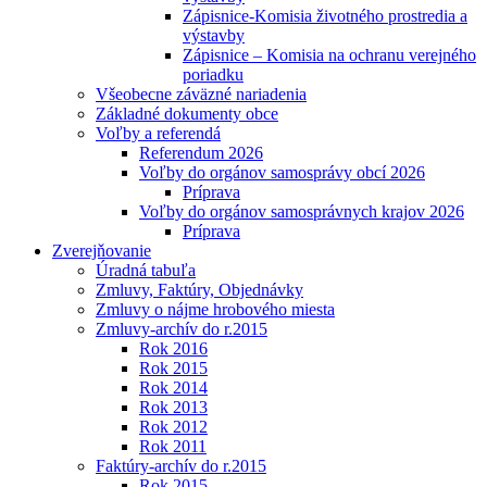
Zápisnice-Komisia životného prostredia a
výstavby
Zápisnice – Komisia na ochranu verejného
poriadku
Všeobecne záväzné nariadenia
Základné dokumenty obce
Voľby a referendá
Referendum 2026
Voľby do orgánov samosprávy obcí 2026
Príprava
Voľby do orgánov samosprávnych krajov 2026
Príprava
Zverejňovanie
Úradná tabuľa
Zmluvy, Faktúry, Objednávky
Zmluvy o nájme hrobového miesta
Zmluvy-archív do r.2015
Rok 2016
Rok 2015
Rok 2014
Rok 2013
Rok 2012
Rok 2011
Faktúry-archív do r.2015
Rok 2015