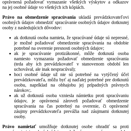
oprávnená požadovať vymazanie všetkých výskytov a odkazov
na jej osobné údaje vo všetkých ich kópiách.
Právo na obmedzenie spracúvania
ukladá prevádzkovateľovi
osobných údajov obmedziť spracúvanie osobných údajov dotknutej
osoby z nasledujúcich dôvodov:
ak dotknutá osoba namieta, že spracúvané údaje sú nepresné,
je možné požadovať obmedzenie spracúvania na obdobie
potrebné na overenie presnosti osobných údajov;
ak je spracúvanie protizákonné, môže dotknutá osoba
namiesto vymazania požadovať obmedzenie spracúvania
(teda aby ich prevádzkovateľ v stanovenom období len
uchovával, ale inak nespracúval);
hoci osobné údaje už nie sú potrebné na vytýčený účel
prevádzkovateľa, môžu byť aj naďalej potrebné pre dotknutú
osobu, napríklad na obhajobu jej prípadných právnych
nárokov;.
ak už dotknutá osoba vzniesla námietku proti spracúvaniu
údajov, je oprávnená zároveň požadovať obmedzenie
spracúvania na čas potrebný na overenie, či oprávnené
záujmy prevádzkovateľa prevážia nad záujmami dotknutej
osoby.
Právo namietať
umožňuje dotknutej osobe ohradiť sa proti