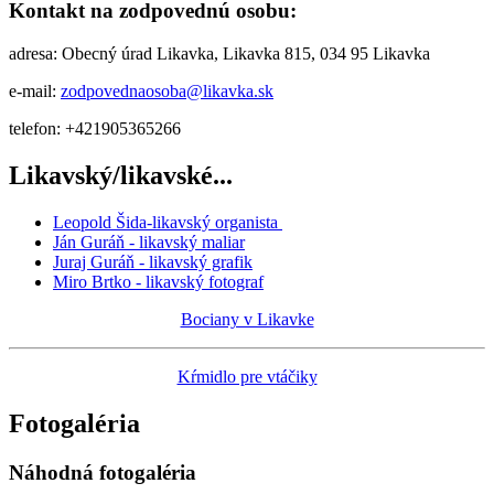
Kontakt na zodpovednú osobu:
adresa: Obecný úrad Likavka, Likavka 815, 034 95 Likavka
e-mail:
zodpovednaosoba@likavka.sk
telefon: +421905365266
Likavský/likavské...
Leopold Šida-likavský organista
Ján Guráň - likavský maliar
Juraj Guráň - likavský grafik
Miro Brtko - likavský fotograf
Bociany v Likavke
Kŕmidlo pre vtáčiky
Fotogaléria
Náhodná fotogaléria