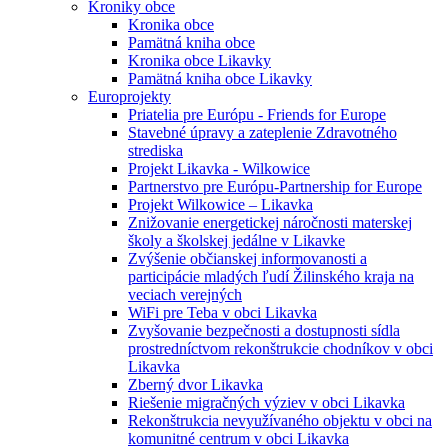
Kroniky obce
Kronika obce
Pamätná kniha obce
Kronika obce Likavky
Pamätná kniha obce Likavky
Europrojekty
Priatelia pre Európu - Friends for Europe
Stavebné úpravy a zateplenie Zdravotného
strediska
Projekt Likavka - Wilkowice
Partnerstvo pre Európu-Partnership for Europe
Projekt Wilkowice – Likavka
Znižovanie energetickej náročnosti materskej
školy a školskej jedálne v Likavke
Zvýšenie občianskej informovanosti a
participácie mladých ľudí Žilinského kraja na
veciach verejných
WiFi pre Teba v obci Likavka
Zvyšovanie bezpečnosti a dostupnosti sídla
prostredníctvom rekonštrukcie chodníkov v obci
Likavka
Zberný dvor Likavka
Riešenie migračných výziev v obci Likavka
Rekonštrukcia nevyužívaného objektu v obci na
komunitné centrum v obci Likavka