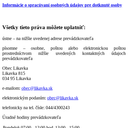
Informácie o spracúvaní osobných údajov pre dotknuté osoby
Všetky tieto práva môžete uplatniť:
ústne – na nižšie uvedenej adrese prevádzkovateľa
písomne – osobne, poštou alebo elektronickou poštou
prostredníctvom nižšie uvedených kontaktných údajoch
prevádzkovateľa
Obec Likavka
Likavka 815
034 95 Likavka
e-mailom:
obec@likavka.sk
elektronickým podaním:
obec@likavka.sk
telefonicky na tel. čísle: 044/4300243
Úradné hodiny prevádzkovateľa
Pondelok
07:00 - 12:00 hod.
13:00 - 15:00