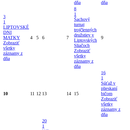
dňa
dňa
8
1
3
Šachový
1
turnaj
LIPTOVSKÉ
trojčlenných
DNI
družstiev v
MATKY
4
5
6
7
9
Liptovských
Zobraziť
Sliačoch
všetky
Zobraziť
záznamy z
všetky
dňa
záznamy z
dňa
16
1
Súťaž v
plieskaní
10
11
12
13
14
15
bičom
Zobraziť
všetky
záznamy z
dňa
20
1