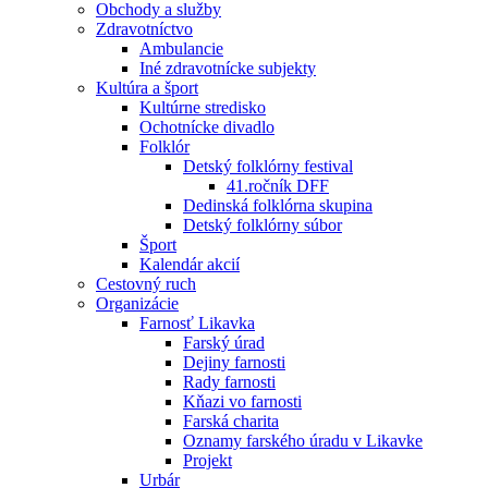
Obchody a služby
Zdravotníctvo
Ambulancie
Iné zdravotnícke subjekty
Kultúra a šport
Kultúrne stredisko
Ochotnícke divadlo
Folklór
Detský folklórny festival
41.ročník DFF
Dedinská folklórna skupina
Detský folklórny súbor
Šport
Kalendár akcií
Cestovný ruch
Organizácie
Farnosť Likavka
Farský úrad
Dejiny farnosti
Rady farnosti
Kňazi vo farnosti
Farská charita
Oznamy farského úradu v Likavke
Projekt
Urbár