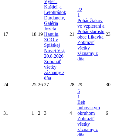
Výlet -
Kaštieľ a
22
Letohrádok
1
Dardanely,
Pohár žiakov
Galéria
vo vzpieraní a
Jozefa
Pohár starostu
17
18
19
Hanulu,
21
23
obce Likavka
ZOO v
Zobraziť
Spišskej
všetky
Novej Vsi,
záznamy z
20.8.2026
dňa
Zobraziť
všetky
záznamy z
dňa
24
25
26
27
28
29
30
5
1
Beh
hubovským
31
1
2
3
4
okruhom
6
Zobraziť
všetky
záznamy z
dňa