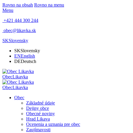
Rovno na obsah
Rovno na menu
Menu
+421 444 300 244
obec@likavka.sk
SK
Slovensky
SK
Slovensky
EN
English
DE
Deutsch
Obec
Likavka
Obec
Likavka
Obec
Základné údaje
Dejiny obce
Obecné noviny
Hrad Likava
Ocenenia a uznania pre obec
Zaujímavosti