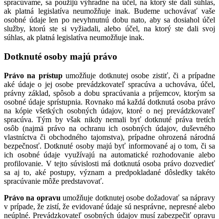
spracúvame, sa použijú výhradne na účel, na ktorý ste dali súhlas,
ak platná legislatíva neumožňuje inak. Budeme uchovávať vaše
osobné údaje len po nevyhnutnú dobu nato, aby sa dosiahol účel
služby, ktorú ste si vyžiadali, alebo účel, na ktorý ste dali svoj
súhlas, ak platná legislatíva neumožňuje inak.
Dotknuté osoby majú právo
Právo na prístup
umožňuje dotknutej osobe zistiť, či a prípadne
aké údaje o jej osobe prevádzkovateľ spracúva a uchováva, účel,
právny základ, spôsob a dobu spracúvania a príjemcov, ktorým sa
osobné údaje sprístupnia. Rovnako má každá dotknutá osoba právo
na kópie všetkých osobných údajov, ktoré o nej prevádzkovateľ
spracúva. Tým by však nikdy nemali byť dotknuté práva tretích
osôb (najmä právo na ochranu ich osobných údajov, duševného
vlastníctva či obchodného tajomstva), prípadne ohrozená národná
bezpečnosť. Dotknuté osoby majú byť informované aj o tom, či sa
ich osobné údaje využívajú na automatické rozhodovanie alebo
profilovanie. V tejto súvislosti má dotknutá osoba právo dozvedieť
sa aj to, aké postupy, význam a predpokladané dôsledky takéto
spracúvanie môže predstavovať.
Právo na opravu
umožňuje dotknutej osobe dožadovať sa nápravy
v prípade, že zistí, že evidované údaje sú nesprávne, nepresné alebo
neúplné. Prevádzkovateľ osobných údajov musí zabezpečiť opravu