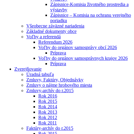
Zápisnice-Komisia životného prostredia a
výstavby
Zápisnice – Komisia na ochranu verejného
poriadku
Všeobecne záväzné nariadenia
Základné dokumenty obce
Voľby a referendá
Referendum 2026
Voľby do orgánov samosprávy obcí 2026
Príprava
Voľby do orgánov samosprávnych krajov 2026
Príprava
Zverejňovanie
Úradná tabuľa
Zmluvy, Faktúry, Objednávky
Zmluvy o nájme hrobového miesta
Zmluvy-archív do r.2015
Rok 2016
Rok 2015
Rok 2014
Rok 2013
Rok 2012
Rok 2011
Faktúry-archív do r.2015
Rok 2015