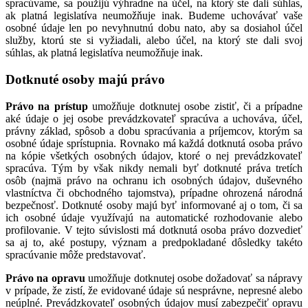
spracúvame, sa použijú výhradne na účel, na ktorý ste dali súhlas,
ak platná legislatíva neumožňuje inak. Budeme uchovávať vaše
osobné údaje len po nevyhnutnú dobu nato, aby sa dosiahol účel
služby, ktorú ste si vyžiadali, alebo účel, na ktorý ste dali svoj
súhlas, ak platná legislatíva neumožňuje inak.
Dotknuté osoby majú právo
Právo na prístup
umožňuje dotknutej osobe zistiť, či a prípadne
aké údaje o jej osobe prevádzkovateľ spracúva a uchováva, účel,
právny základ, spôsob a dobu spracúvania a príjemcov, ktorým sa
osobné údaje sprístupnia. Rovnako má každá dotknutá osoba právo
na kópie všetkých osobných údajov, ktoré o nej prevádzkovateľ
spracúva. Tým by však nikdy nemali byť dotknuté práva tretích
osôb (najmä právo na ochranu ich osobných údajov, duševného
vlastníctva či obchodného tajomstva), prípadne ohrozená národná
bezpečnosť. Dotknuté osoby majú byť informované aj o tom, či sa
ich osobné údaje využívajú na automatické rozhodovanie alebo
profilovanie. V tejto súvislosti má dotknutá osoba právo dozvedieť
sa aj to, aké postupy, význam a predpokladané dôsledky takéto
spracúvanie môže predstavovať.
Právo na opravu
umožňuje dotknutej osobe dožadovať sa nápravy
v prípade, že zistí, že evidované údaje sú nesprávne, nepresné alebo
neúplné. Prevádzkovateľ osobných údajov musí zabezpečiť opravu