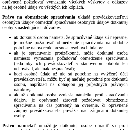
oprávnená požadovať vymazanie všetkých výskytov a odkazov
na jej osobné údaje vo všetkých ich kópiách.
Právo na obmedzenie spracúvania
ukladá prevádzkovateľovi
osobných údajov obmedziť spracúvanie osobných údajov dotknutej
osoby z nasledujúcich dôvodov:
ak dotknutá osoba namieta, že spracúvané údaje sú nepresné,
je možné požadovať obmedzenie spracúvania na obdobie
potrebné na overenie presnosti osobných údajov;
ak je spracúvanie protizákonné, môže dotknutá osoba
namiesto vymazania požadovať obmedzenie spracúvania
(teda aby ich prevádzkovateľ v stanovenom období len
uchovával, ale inak nespracúval);
hoci osobné údaje už nie sú potrebné na vytýčený účel
prevádzkovateľa, môžu byť aj naďalej potrebné pre dotknutú
osobu, napríklad na obhajobu jej prípadných právnych
nárokov;.
ak už dotknutá osoba vzniesla námietku proti spracúvaniu
údajov, je oprávnená zároveň požadovať obmedzenie
spracúvania na čas potrebný na overenie, či oprávnené
záujmy prevádzkovateľa prevážia nad záujmami dotknutej
osoby.
Právo namietať
umožňuje dotknutej osobe ohradiť sa proti