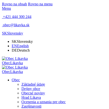
Rovno na obsah
Rovno na menu
Menu
+421 444 300 244
obec@likavka.sk
SK
Slovensky
SK
Slovensky
EN
English
DE
Deutsch
Obec
Likavka
Obec
Likavka
Obec
Základné údaje
Dejiny obce
Obecné noviny
Hrad Likava
Ocenenia a uznania pre obec
Zaujímavosti