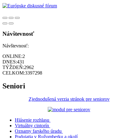
Návštevnosť
Návštevnosť:
ONLINE:
2
DNES:
431
TÝŽDEŇ:
2962
CELKOM:
3397298
Seniori
Zjednodušená verzia stránok pre seniorov
Hlásenie rozhlasu
Virtuálny cintorín
Oznamy farského úradu
Podujatia v Ružomberku a okolí