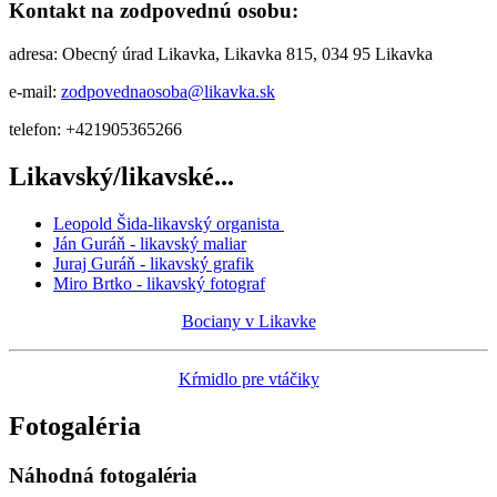
Kontakt na zodpovednú osobu:
adresa: Obecný úrad Likavka, Likavka 815, 034 95 Likavka
e-mail:
zodpovednaosoba@likavka.sk
telefon: +421905365266
Likavský/likavské...
Leopold Šida-likavský organista
Ján Guráň - likavský maliar
Juraj Guráň - likavský grafik
Miro Brtko - likavský fotograf
Bociany v Likavke
Kŕmidlo pre vtáčiky
Fotogaléria
Náhodná fotogaléria