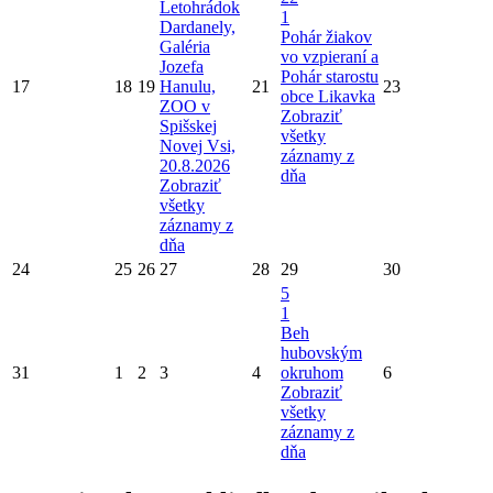
Letohrádok
1
Dardanely,
Pohár žiakov
Galéria
vo vzpieraní a
Jozefa
Pohár starostu
17
18
19
Hanulu,
21
23
obce Likavka
ZOO v
Zobraziť
Spišskej
všetky
Novej Vsi,
záznamy z
20.8.2026
dňa
Zobraziť
všetky
záznamy z
dňa
24
25
26
27
28
29
30
5
1
Beh
hubovským
31
1
2
3
4
okruhom
6
Zobraziť
všetky
záznamy z
dňa