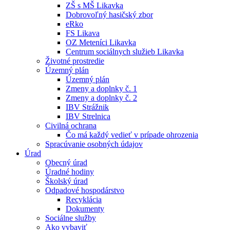
ZŠ s MŠ Likavka
Dobrovoľný hasičský zbor
eRko
FS Likava
OZ Meteníci Likavka
Centrum sociálnych služieb Likavka
Životné prostredie
Územný plán
Územný plán
Zmeny a doplnky č. 1
Zmeny a doplnky č. 2
IBV Strážnik
IBV Strelnica
Civilná ochrana
Čo má každý vedieť v prípade ohrozenia
Spracúvanie osobných údajov
Úrad
Obecný úrad
Úradné hodiny
Školský úrad
Odpadové hospodárstvo
Recyklácia
Dokumenty
Sociálne služby
Ako vybaviť