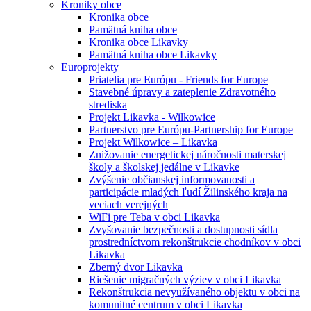
Kroniky obce
Kronika obce
Pamätná kniha obce
Kronika obce Likavky
Pamätná kniha obce Likavky
Europrojekty
Priatelia pre Európu - Friends for Europe
Stavebné úpravy a zateplenie Zdravotného
strediska
Projekt Likavka - Wilkowice
Partnerstvo pre Európu-Partnership for Europe
Projekt Wilkowice – Likavka
Znižovanie energetickej náročnosti materskej
školy a školskej jedálne v Likavke
Zvýšenie občianskej informovanosti a
participácie mladých ľudí Žilinského kraja na
veciach verejných
WiFi pre Teba v obci Likavka
Zvyšovanie bezpečnosti a dostupnosti sídla
prostredníctvom rekonštrukcie chodníkov v obci
Likavka
Zberný dvor Likavka
Riešenie migračných výziev v obci Likavka
Rekonštrukcia nevyužívaného objektu v obci na
komunitné centrum v obci Likavka