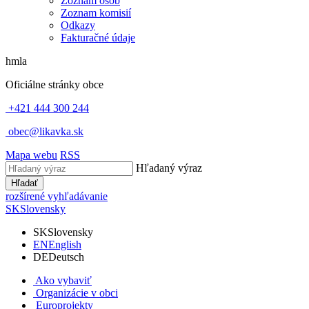
Zoznam osôb
Zoznam komisií
Odkazy
Fakturačné údaje
hmla
Oficiálne stránky obce
+421 444 300 244
obec@likavka.sk
Mapa webu
RSS
Hľadaný výraz
Hľadať
rozšírené vyhľadávanie
SK
Slovensky
SK
Slovensky
EN
English
DE
Deutsch
Ako vybaviť
Organizácie v obci
Europrojekty