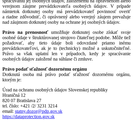
spracúvaniu jej osobných údajov, založenému na oprávnenom alebo
verejnom záujme prevádzkovateľa osobných údajov. V prípade
námietok dotknutej osoby má prevádzkovateľ povinnosť overiť
a riadne zdôvodniť, či oprávnený alebo verejný záujem prevažuje
nad záujmom dotknutej osoby na ochrane jej osobných údajov.
Právo na prenosnosť
umožňuje dotknutej osobe získať svoje
osobné údaje v štruktúrovanej strojovo čitateľnej podobe. Môže tiež
požadovať, aby tieto údaje boli odovzdané priamo inému
prevádzkovateľovi, ak je to (technicky) možné a uskutočniteľné.
Právo sa však uplatní len v prípadoch, kedy je spracúvanie
osobných údajov založené na súhlase či zmluve.
Právo podať sťažnosť dozornému orgánu
Dotknutá osoba má právo podať sťažnosť dozornému orgánu,
ktorým je:
Úrad na ochranu osobných údajov Slovenskej republiky
Hraničná 12
820 07 Bratislava 27
tel. číslo: +421 /2/ 3231 3214
email:
statny.dozor@pdp.gov.sk
https://dataprotection.gov.sk