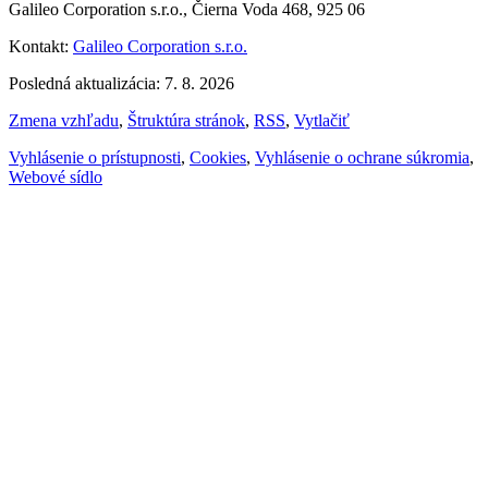
Galileo Corporation s.r.o., Čierna Voda 468, 925 06
Kontakt:
Galileo Corporation s.r.o.
Posledná aktualizácia: 7. 8. 2026
Zmena vzhľadu
,
Štruktúra stránok
,
RSS
,
Vytlačiť
Vyhlásenie o prístupnosti
,
Cookies
,
Vyhlásenie o ochrane súkromia
,
Webové sídlo