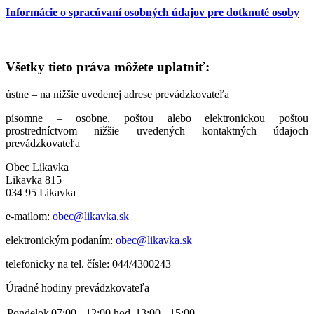
Informácie o spracúvaní osobných údajov pre dotknuté osoby
Všetky tieto práva môžete uplatniť:
ústne – na nižšie uvedenej adrese prevádzkovateľa
písomne – osobne, poštou alebo elektronickou poštou
prostredníctvom nižšie uvedených kontaktných údajoch
prevádzkovateľa
Obec Likavka
Likavka 815
034 95 Likavka
e-mailom:
obec@likavka.sk
elektronickým podaním:
obec@likavka.sk
telefonicky na tel. čísle: 044/4300243
Úradné hodiny prevádzkovateľa
Pondelok
07:00 - 12:00 hod.
13:00 - 15:00