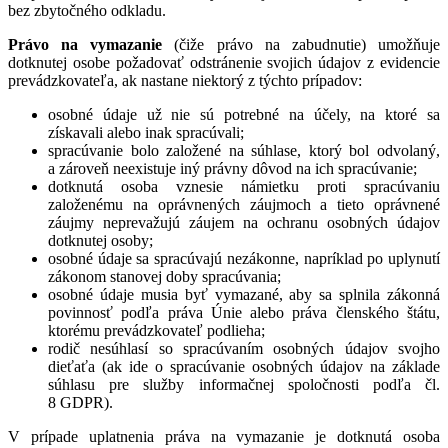
bez zbytočného odkladu.
Právo na vymazanie
(čiže právo na zabudnutie) umožňuje
dotknutej osobe požadovať odstránenie svojich údajov z evidencie
prevádzkovateľa, ak nastane niektorý z týchto prípadov:
osobné údaje už nie sú potrebné na účely, na ktoré sa
získavali alebo inak spracúvali;
spracúvanie bolo založené na súhlase, ktorý bol odvolaný,
a zároveň neexistuje iný právny dôvod na ich spracúvanie;
dotknutá osoba vznesie námietku proti spracúvaniu
založenému na oprávnených záujmoch a tieto oprávnené
záujmy neprevažujú záujem na ochranu osobných údajov
dotknutej osoby;
osobné údaje sa spracúvajú nezákonne, napríklad po uplynutí
zákonom stanovej doby spracúvania;
osobné údaje musia byť vymazané, aby sa splnila zákonná
povinnosť podľa práva Únie alebo práva členského štátu,
ktorému prevádzkovateľ podlieha;
rodič nesúhlasí so spracúvaním osobných údajov svojho
dieťaťa (ak ide o spracúvanie osobných údajov na základe
súhlasu pre služby informačnej spoločnosti podľa čl.
8 GDPR).
V prípade uplatnenia práva na vymazanie je dotknutá osoba