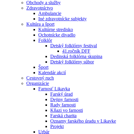
Obchody a služby
Zdravotníctvo
Ambulancie
Iné zdravotnícke subjekty
Kultúra a šport
Kultúrne stredisko
Ochotnícke divadlo
Folklór
Detský folklórny festival
41.ročník DFF
Dedinská folklórna skupina
Detský folklórny súbor
Šport
Kalendár akcií
Cestovný ruch
Organizácie
Farnosť Likavka
Farský úrad
Dejiny farnosti
Rady farnosti
Kňazi vo farnosti
Farská charita
Oznamy farského úradu v Likavke
Projekt
Urbár