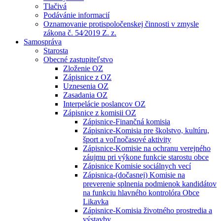
Tlačivá
Podávánie informacií
Oznamovanie protispoločenskej činnosti v zmysle
zákona č. 54⁄2019 Z. z.
Samospráva
Starosta
Obecné zastupiteľstvo
Zloženie OZ
Zápisnice z OZ
Uznesenia OZ
Zasadania OZ
Interpelácie poslancov OZ
Zápisnice z komisii OZ
Zápisnice-Finančná komisia
Zápisnice-Komisia pre školstvo, kultúru,
šport a voľnočasové aktivity
Zápisnice-Komisie na ochranu verejného
záujmu pri výkone funkcie starostu obce
Zápisnice Komisie sociálnych vecí
Zápisnica-(dočasnej) Komisie na
preverenie splnenia podmienok kandidátov
na funkciu hlavného kontrolóra Obce
Likavka
Zápisnice-Komisia životného prostredia a
výstavby