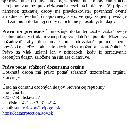
spracúvaniu jej osobných údajov, založenému na oprávnenom alebo
verejnom záujme prevádzkovateľa osobných údajov. V prípade
námietok dotknutej osoby má prevádzkovateľ povinnosť overiť
a riadne zdôvodniť, či oprávnený alebo verejný záujem prevažuje
nad záujmom dotknutej osoby na ochrane jej osobných údajov.
Právo na prenosnosť
umožňuje dotknutej osobe získať svoje
osobné údaje v štruktúrovanej strojovo čitateľnej podobe. Môže tiež
požadovať, aby tieto údaje boli odovzdané priamo inému
prevádzkovateľovi, ak je to (technicky) možné a uskutočniteľné.
Právo sa však uplatní len v prípadoch, kedy je spracúvanie
osobných údajov založené na súhlase či zmluve.
Právo podať sťažnosť dozornému orgánu
Dotknutá osoba má právo podať sťažnosť dozornému orgánu,
ktorým je:
Úrad na ochranu osobných údajov Slovenskej republiky
Hraničná 12
820 07 Bratislava 27
tel. číslo: +421 /2/ 3231 3214
email:
statny.dozor@pdp.gov.sk
https://dataprotection.gov.sk