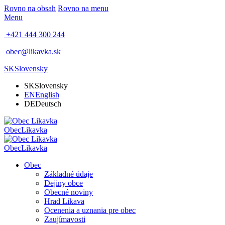
Rovno na obsah
Rovno na menu
Menu
+421 444 300 244
obec@likavka.sk
SK
Slovensky
SK
Slovensky
EN
English
DE
Deutsch
Obec
Likavka
Obec
Likavka
Obec
Základné údaje
Dejiny obce
Obecné noviny
Hrad Likava
Ocenenia a uznania pre obec
Zaujímavosti