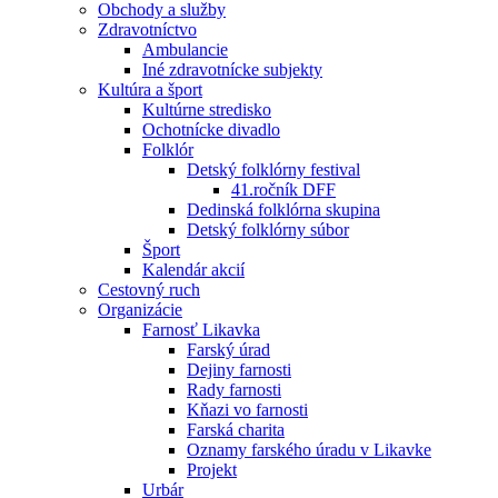
Obchody a služby
Zdravotníctvo
Ambulancie
Iné zdravotnícke subjekty
Kultúra a šport
Kultúrne stredisko
Ochotnícke divadlo
Folklór
Detský folklórny festival
41.ročník DFF
Dedinská folklórna skupina
Detský folklórny súbor
Šport
Kalendár akcií
Cestovný ruch
Organizácie
Farnosť Likavka
Farský úrad
Dejiny farnosti
Rady farnosti
Kňazi vo farnosti
Farská charita
Oznamy farského úradu v Likavke
Projekt
Urbár