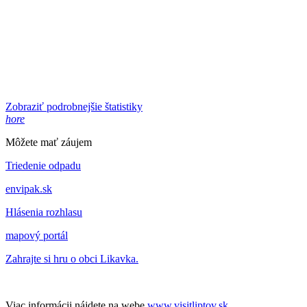
Zobraziť podrobnejšie štatistiky
hore
Môžete mať záujem
Triedenie odpadu
envipak.sk
Hlásenia rozhlasu
mapový portál
Zahrajte si hru o obci Likavka.
Viac informácii nájdete na webe
www.visitliptov.sk