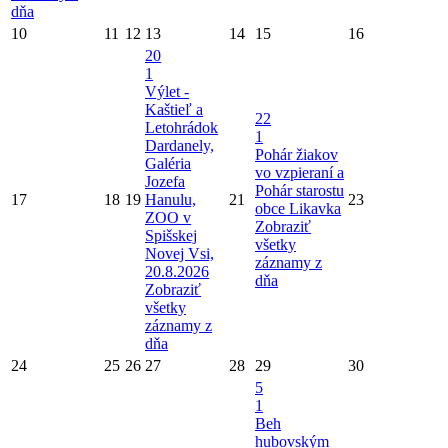
dňa
10
11
12
13
14
15
16
20
1
Výlet -
Kaštieľ a
22
Letohrádok
1
Dardanely,
Pohár žiakov
Galéria
vo vzpieraní a
Jozefa
Pohár starostu
17
18
19
Hanulu,
21
23
obce Likavka
ZOO v
Zobraziť
Spišskej
všetky
Novej Vsi,
záznamy z
20.8.2026
dňa
Zobraziť
všetky
záznamy z
dňa
24
25
26
27
28
29
30
5
1
Beh
hubovským