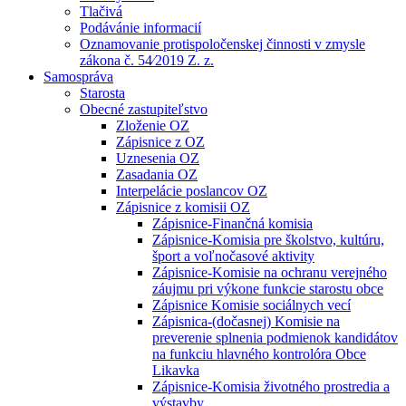
Tlačivá
Podávánie informacií
Oznamovanie protispoločenskej činnosti v zmysle
zákona č. 54⁄2019 Z. z.
Samospráva
Starosta
Obecné zastupiteľstvo
Zloženie OZ
Zápisnice z OZ
Uznesenia OZ
Zasadania OZ
Interpelácie poslancov OZ
Zápisnice z komisii OZ
Zápisnice-Finančná komisia
Zápisnice-Komisia pre školstvo, kultúru,
šport a voľnočasové aktivity
Zápisnice-Komisie na ochranu verejného
záujmu pri výkone funkcie starostu obce
Zápisnice Komisie sociálnych vecí
Zápisnica-(dočasnej) Komisie na
preverenie splnenia podmienok kandidátov
na funkciu hlavného kontrolóra Obce
Likavka
Zápisnice-Komisia životného prostredia a
výstavby