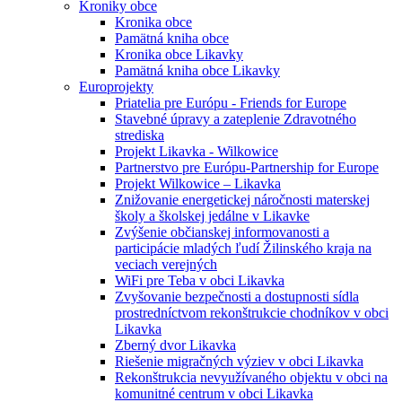
Kroniky obce
Kronika obce
Pamätná kniha obce
Kronika obce Likavky
Pamätná kniha obce Likavky
Europrojekty
Priatelia pre Európu - Friends for Europe
Stavebné úpravy a zateplenie Zdravotného
strediska
Projekt Likavka - Wilkowice
Partnerstvo pre Európu-Partnership for Europe
Projekt Wilkowice – Likavka
Znižovanie energetickej náročnosti materskej
školy a školskej jedálne v Likavke
Zvýšenie občianskej informovanosti a
participácie mladých ľudí Žilinského kraja na
veciach verejných
WiFi pre Teba v obci Likavka
Zvyšovanie bezpečnosti a dostupnosti sídla
prostredníctvom rekonštrukcie chodníkov v obci
Likavka
Zberný dvor Likavka
Riešenie migračných výziev v obci Likavka
Rekonštrukcia nevyužívaného objektu v obci na
komunitné centrum v obci Likavka