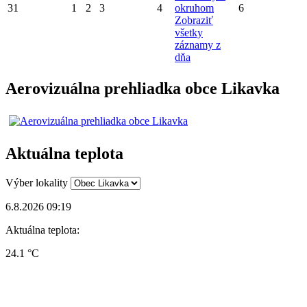
31
1
2
3
4
okruhom
6
Zobraziť
všetky
záznamy z
dňa
Aerovizuálna prehliadka obce Likavka
Aktuálna teplota
Výber lokality
6.8.2026 09:19
Aktuálna teplota:
24.1 °C