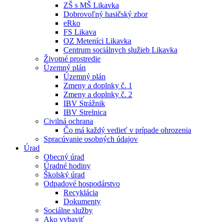
ZŠ s MŠ Likavka
Dobrovoľný hasičský zbor
eRko
FS Likava
OZ Meteníci Likavka
Centrum sociálnych služieb Likavka
Životné prostredie
Územný plán
Územný plán
Zmeny a doplnky č. 1
Zmeny a doplnky č. 2
IBV Strážnik
IBV Strelnica
Civilná ochrana
Čo má každý vedieť v prípade ohrozenia
Spracúvanie osobných údajov
Úrad
Obecný úrad
Úradné hodiny
Školský úrad
Odpadové hospodárstvo
Recyklácia
Dokumenty
Sociálne služby
Ako vybaviť