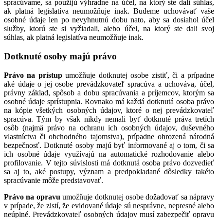
spracúvame, sa použijú výhradne na účel, na ktorý ste dali súhlas,
ak platná legislatíva neumožňuje inak. Budeme uchovávať vaše
osobné údaje len po nevyhnutnú dobu nato, aby sa dosiahol účel
služby, ktorú ste si vyžiadali, alebo účel, na ktorý ste dali svoj
súhlas, ak platná legislatíva neumožňuje inak.
Dotknuté osoby majú právo
Právo na prístup
umožňuje dotknutej osobe zistiť, či a prípadne
aké údaje o jej osobe prevádzkovateľ spracúva a uchováva, účel,
právny základ, spôsob a dobu spracúvania a príjemcov, ktorým sa
osobné údaje sprístupnia. Rovnako má každá dotknutá osoba právo
na kópie všetkých osobných údajov, ktoré o nej prevádzkovateľ
spracúva. Tým by však nikdy nemali byť dotknuté práva tretích
osôb (najmä právo na ochranu ich osobných údajov, duševného
vlastníctva či obchodného tajomstva), prípadne ohrozená národná
bezpečnosť. Dotknuté osoby majú byť informované aj o tom, či sa
ich osobné údaje využívajú na automatické rozhodovanie alebo
profilovanie. V tejto súvislosti má dotknutá osoba právo dozvedieť
sa aj to, aké postupy, význam a predpokladané dôsledky takéto
spracúvanie môže predstavovať.
Právo na opravu
umožňuje dotknutej osobe dožadovať sa nápravy
v prípade, že zistí, že evidované údaje sú nesprávne, nepresné alebo
neúplné. Prevádzkovateľ osobných údajov musí zabezpečiť opravu