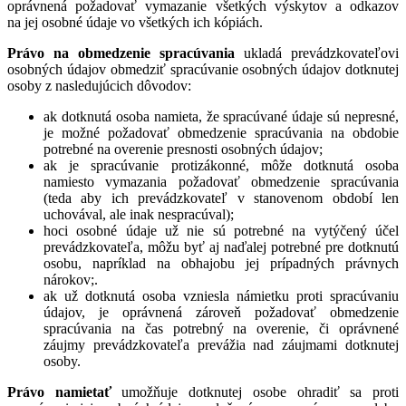
oprávnená požadovať vymazanie všetkých výskytov a odkazov
na jej osobné údaje vo všetkých ich kópiách.
Právo na obmedzenie spracúvania
ukladá prevádzkovateľovi
osobných údajov obmedziť spracúvanie osobných údajov dotknutej
osoby z nasledujúcich dôvodov:
ak dotknutá osoba namieta, že spracúvané údaje sú nepresné,
je možné požadovať obmedzenie spracúvania na obdobie
potrebné na overenie presnosti osobných údajov;
ak je spracúvanie protizákonné, môže dotknutá osoba
namiesto vymazania požadovať obmedzenie spracúvania
(teda aby ich prevádzkovateľ v stanovenom období len
uchovával, ale inak nespracúval);
hoci osobné údaje už nie sú potrebné na vytýčený účel
prevádzkovateľa, môžu byť aj naďalej potrebné pre dotknutú
osobu, napríklad na obhajobu jej prípadných právnych
nárokov;.
ak už dotknutá osoba vzniesla námietku proti spracúvaniu
údajov, je oprávnená zároveň požadovať obmedzenie
spracúvania na čas potrebný na overenie, či oprávnené
záujmy prevádzkovateľa prevážia nad záujmami dotknutej
osoby.
Právo namietať
umožňuje dotknutej osobe ohradiť sa proti