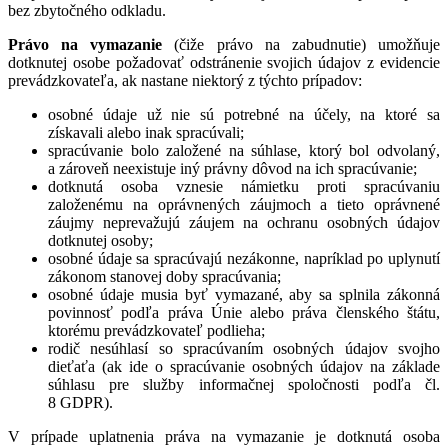
bez zbytočného odkladu.
Právo na vymazanie
(čiže právo na zabudnutie) umožňuje
dotknutej osobe požadovať odstránenie svojich údajov z evidencie
prevádzkovateľa, ak nastane niektorý z týchto prípadov:
osobné údaje už nie sú potrebné na účely, na ktoré sa
získavali alebo inak spracúvali;
spracúvanie bolo založené na súhlase, ktorý bol odvolaný,
a zároveň neexistuje iný právny dôvod na ich spracúvanie;
dotknutá osoba vznesie námietku proti spracúvaniu
založenému na oprávnených záujmoch a tieto oprávnené
záujmy neprevažujú záujem na ochranu osobných údajov
dotknutej osoby;
osobné údaje sa spracúvajú nezákonne, napríklad po uplynutí
zákonom stanovej doby spracúvania;
osobné údaje musia byť vymazané, aby sa splnila zákonná
povinnosť podľa práva Únie alebo práva členského štátu,
ktorému prevádzkovateľ podlieha;
rodič nesúhlasí so spracúvaním osobných údajov svojho
dieťaťa (ak ide o spracúvanie osobných údajov na základe
súhlasu pre služby informačnej spoločnosti podľa čl.
8 GDPR).
V prípade uplatnenia práva na vymazanie je dotknutá osoba