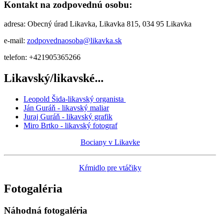
Kontakt na zodpovednú osobu:
adresa: Obecný úrad Likavka, Likavka 815, 034 95 Likavka
e-mail:
zodpovednaosoba@likavka.sk
telefon: +421905365266
Likavský/likavské...
Leopold Šida-likavský organista
Ján Guráň - likavský maliar
Juraj Guráň - likavský grafik
Miro Brtko - likavský fotograf
Bociany v Likavke
Kŕmidlo pre vtáčiky
Fotogaléria
Náhodná fotogaléria