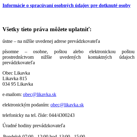
Informácie o spracúvaní osobných údajov pre dotknuté osoby
Všetky tieto práva môžete uplatniť:
ústne – na nižšie uvedenej adrese prevádzkovateľa
písomne – osobne, poštou alebo elektronickou poštou
prostredníctvom nižšie uvedených kontaktných údajoch
prevádzkovateľa
Obec Likavka
Likavka 815
034 95 Likavka
e-mailom:
obec@likavka.sk
elektronickým podaním:
obec@likavka.sk
telefonicky na tel. čísle: 044/4300243
Úradné hodiny prevádzkovateľa
Pondelok
07:00 - 12:00 hod.
13:00 - 15:00