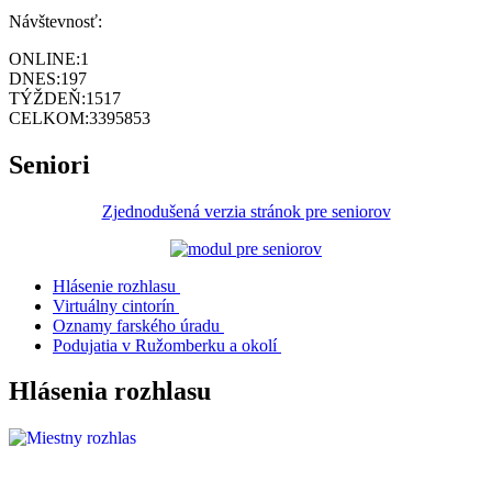
Návštevnosť:
ONLINE:
1
DNES:
197
TÝŽDEŇ:
1517
CELKOM:
3395853
Seniori
Zjednodušená verzia stránok pre seniorov
Hlásenie rozhlasu
Virtuálny cintorín
Oznamy farského úradu
Podujatia v Ružomberku a okolí
Hlásenia rozhlasu