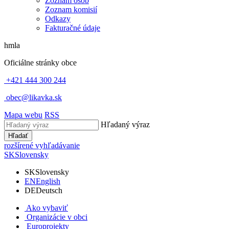
Zoznam osôb
Zoznam komisií
Odkazy
Fakturačné údaje
hmla
Oficiálne stránky obce
+421 444 300 244
obec@likavka.sk
Mapa webu
RSS
Hľadaný výraz
Hľadať
rozšírené vyhľadávanie
SK
Slovensky
SK
Slovensky
EN
English
DE
Deutsch
Ako vybaviť
Organizácie v obci
Europrojekty