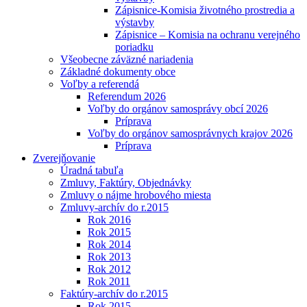
Zápisnice-Komisia životného prostredia a
výstavby
Zápisnice – Komisia na ochranu verejného
poriadku
Všeobecne záväzné nariadenia
Základné dokumenty obce
Voľby a referendá
Referendum 2026
Voľby do orgánov samosprávy obcí 2026
Príprava
Voľby do orgánov samosprávnych krajov 2026
Príprava
Zverejňovanie
Úradná tabuľa
Zmluvy, Faktúry, Objednávky
Zmluvy o nájme hrobového miesta
Zmluvy-archív do r.2015
Rok 2016
Rok 2015
Rok 2014
Rok 2013
Rok 2012
Rok 2011
Faktúry-archív do r.2015
Rok 2015