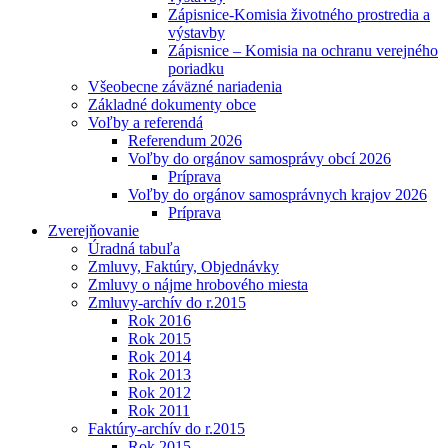
Zápisnice-Komisia životného prostredia a
výstavby
Zápisnice – Komisia na ochranu verejného
poriadku
Všeobecne záväzné nariadenia
Základné dokumenty obce
Voľby a referendá
Referendum 2026
Voľby do orgánov samosprávy obcí 2026
Príprava
Voľby do orgánov samosprávnych krajov 2026
Príprava
Zverejňovanie
Úradná tabuľa
Zmluvy, Faktúry, Objednávky
Zmluvy o nájme hrobového miesta
Zmluvy-archív do r.2015
Rok 2016
Rok 2015
Rok 2014
Rok 2013
Rok 2012
Rok 2011
Faktúry-archív do r.2015
Rok 2015