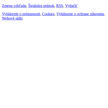
Zmena vzhľadu
,
Štruktúra stránok
,
RSS
,
Vytlačiť
Vyhlásenie o prístupnosti
,
Cookies
,
Vyhlásenie o ochrane súkromia
,
Webové sídlo