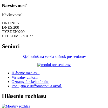
Návštevnosť
Návštevnosť:
ONLINE:
2
DNES:
200
TÝŽDEŇ:
200
CELKOM:
3397627
Seniori
Zjednodušená verzia stránok pre seniorov
Hlásenie rozhlasu
Virtuálny cintorín
Oznamy farského úradu
Podujatia v Ružomberku a okolí
Hlásenia rozhlasu