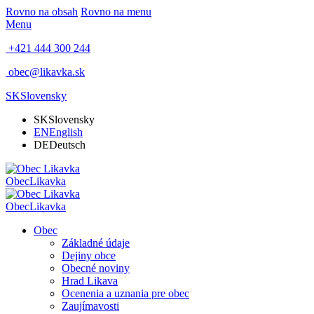
Rovno na obsah
Rovno na menu
Menu
+421 444 300 244
obec@likavka.sk
SK
Slovensky
SK
Slovensky
EN
English
DE
Deutsch
Obec
Likavka
Obec
Likavka
Obec
Základné údaje
Dejiny obce
Obecné noviny
Hrad Likava
Ocenenia a uznania pre obec
Zaujímavosti