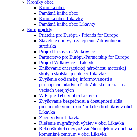
Kroniky obce
Kronika obce
Pamätná kniha obce
Kronika obce Likavky
Pamätná kniha obce Likavky
Europrojekty
Priatelia pre Európu - Friends for Europe
Stavebné úpravy a zateplenie Zdravotného
strediska
Projekt Likavka - Wilkowice
Partnerstvo pre Európu-Partnership for Europe
Projekt Wilkowice – Likavka
Znižovanie energetickej náročnosti materskej
školy a školskej jedálne v Likavke
Zvýšenie občianskej informovanosti a
participácie mladých ľudí Žilinského kraja na
veciach verejných
WiFi pre Teba v obci Likavka
Zvyšovanie bezpečnosti a dostupnosti sídla
prostredníctvom rekonštrukcie chodníkov v obci
Likavka
Zberný dvor Likavka
Riešenie migračných výziev v obci Likavka
Rekonštrukcia nevyužívaného objektu v obci na
komunitné centrum v obci Likavka