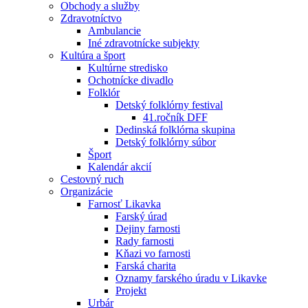
Obchody a služby
Zdravotníctvo
Ambulancie
Iné zdravotnícke subjekty
Kultúra a šport
Kultúrne stredisko
Ochotnícke divadlo
Folklór
Detský folklórny festival
41.ročník DFF
Dedinská folklórna skupina
Detský folklórny súbor
Šport
Kalendár akcií
Cestovný ruch
Organizácie
Farnosť Likavka
Farský úrad
Dejiny farnosti
Rady farnosti
Kňazi vo farnosti
Farská charita
Oznamy farského úradu v Likavke
Projekt
Urbár