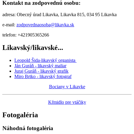
Kontakt na zodpovednú osobu:
adresa: Obecný úrad Likavka, Likavka 815, 034 95 Likavka
e-mail:
zodpovednaosoba@likavka.sk
telefon: +421905365266
Likavský/likavské...
Leopold Šida-likavský organista
Ján Guráň - likavský maliar
Juraj Guráň - likavský grafik
Miro Brtko - likavský fotograf
Bociany v Likavke
Kŕmidlo pre vtáčiky
Fotogaléria
Náhodná fotogaléria