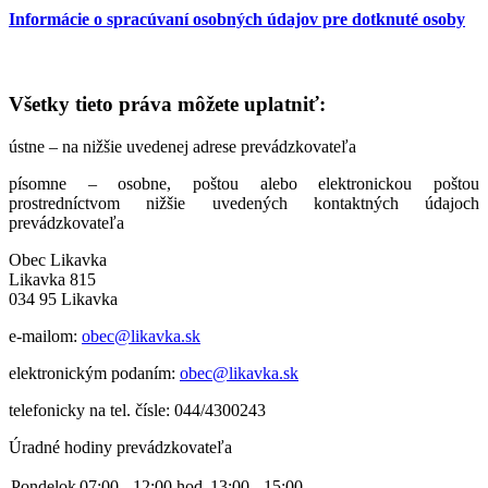
Informácie o spracúvaní osobných údajov pre dotknuté osoby
Všetky tieto práva môžete uplatniť:
ústne – na nižšie uvedenej adrese prevádzkovateľa
písomne – osobne, poštou alebo elektronickou poštou
prostredníctvom nižšie uvedených kontaktných údajoch
prevádzkovateľa
Obec Likavka
Likavka 815
034 95 Likavka
e-mailom:
obec@likavka.sk
elektronickým podaním:
obec@likavka.sk
telefonicky na tel. čísle: 044/4300243
Úradné hodiny prevádzkovateľa
Pondelok
07:00 - 12:00 hod.
13:00 - 15:00