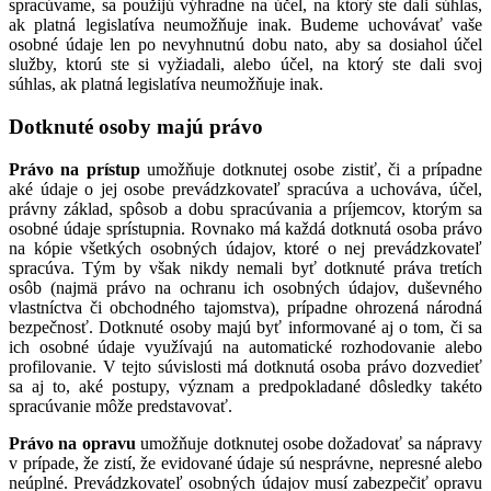
spracúvame, sa použijú výhradne na účel, na ktorý ste dali súhlas,
ak platná legislatíva neumožňuje inak. Budeme uchovávať vaše
osobné údaje len po nevyhnutnú dobu nato, aby sa dosiahol účel
služby, ktorú ste si vyžiadali, alebo účel, na ktorý ste dali svoj
súhlas, ak platná legislatíva neumožňuje inak.
Dotknuté osoby majú právo
Právo na prístup
umožňuje dotknutej osobe zistiť, či a prípadne
aké údaje o jej osobe prevádzkovateľ spracúva a uchováva, účel,
právny základ, spôsob a dobu spracúvania a príjemcov, ktorým sa
osobné údaje sprístupnia. Rovnako má každá dotknutá osoba právo
na kópie všetkých osobných údajov, ktoré o nej prevádzkovateľ
spracúva. Tým by však nikdy nemali byť dotknuté práva tretích
osôb (najmä právo na ochranu ich osobných údajov, duševného
vlastníctva či obchodného tajomstva), prípadne ohrozená národná
bezpečnosť. Dotknuté osoby majú byť informované aj o tom, či sa
ich osobné údaje využívajú na automatické rozhodovanie alebo
profilovanie. V tejto súvislosti má dotknutá osoba právo dozvedieť
sa aj to, aké postupy, význam a predpokladané dôsledky takéto
spracúvanie môže predstavovať.
Právo na opravu
umožňuje dotknutej osobe dožadovať sa nápravy
v prípade, že zistí, že evidované údaje sú nesprávne, nepresné alebo
neúplné. Prevádzkovateľ osobných údajov musí zabezpečiť opravu