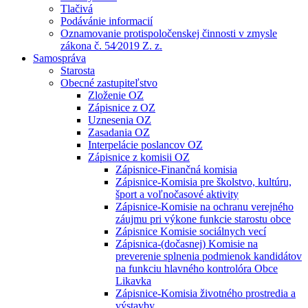
Tlačivá
Podávánie informacií
Oznamovanie protispoločenskej činnosti v zmysle
zákona č. 54⁄2019 Z. z.
Samospráva
Starosta
Obecné zastupiteľstvo
Zloženie OZ
Zápisnice z OZ
Uznesenia OZ
Zasadania OZ
Interpelácie poslancov OZ
Zápisnice z komisii OZ
Zápisnice-Finančná komisia
Zápisnice-Komisia pre školstvo, kultúru,
šport a voľnočasové aktivity
Zápisnice-Komisie na ochranu verejného
záujmu pri výkone funkcie starostu obce
Zápisnice Komisie sociálnych vecí
Zápisnica-(dočasnej) Komisie na
preverenie splnenia podmienok kandidátov
na funkciu hlavného kontrolóra Obce
Likavka
Zápisnice-Komisia životného prostredia a
výstavby