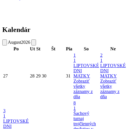
Kalendár
August
2026
Po
Ut
St
Št
Pia
So
Ne
1
2
1
1
LIPTOVSKÉ
LIPTOVSKÉ
DNI
DNI
27
28
29
30
31
MATKY
MATKY
Zobraziť
Zobraziť
všetky
všetky
záznamy z
záznamy z
dňa
dňa
8
1
3
Šachový
1
turnaj
LIPTOVSKÉ
trojčlenných
DNI
družstiev v