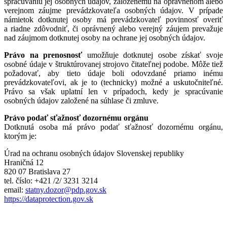
spracúvaniu jej osobných údajov, založenému na oprávnenom alebo
verejnom záujme prevádzkovateľa osobných údajov. V prípade
námietok dotknutej osoby má prevádzkovateľ povinnosť overiť
a riadne zdôvodniť, či oprávnený alebo verejný záujem prevažuje
nad záujmom dotknutej osoby na ochrane jej osobných údajov.
Právo na prenosnosť
umožňuje dotknutej osobe získať svoje
osobné údaje v štruktúrovanej strojovo čitateľnej podobe. Môže tiež
požadovať, aby tieto údaje boli odovzdané priamo inému
prevádzkovateľovi, ak je to (technicky) možné a uskutočniteľné.
Právo sa však uplatní len v prípadoch, kedy je spracúvanie
osobných údajov založené na súhlase či zmluve.
Právo podať sťažnosť dozornému orgánu
Dotknutá osoba má právo podať sťažnosť dozornému orgánu,
ktorým je:
Úrad na ochranu osobných údajov Slovenskej republiky
Hraničná 12
820 07 Bratislava 27
tel. číslo: +421 /2/ 3231 3214
email:
statny.dozor@pdp.gov.sk
https://dataprotection.gov.sk