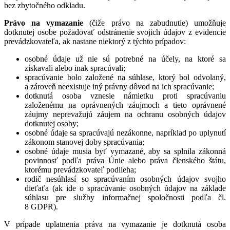
bez zbytočného odkladu.
Právo na vymazanie
(čiže právo na zabudnutie) umožňuje
dotknutej osobe požadovať odstránenie svojich údajov z evidencie
prevádzkovateľa, ak nastane niektorý z týchto prípadov:
osobné údaje už nie sú potrebné na účely, na ktoré sa
získavali alebo inak spracúvali;
spracúvanie bolo založené na súhlase, ktorý bol odvolaný,
a zároveň neexistuje iný právny dôvod na ich spracúvanie;
dotknutá osoba vznesie námietku proti spracúvaniu
založenému na oprávnených záujmoch a tieto oprávnené
záujmy neprevažujú záujem na ochranu osobných údajov
dotknutej osoby;
osobné údaje sa spracúvajú nezákonne, napríklad po uplynutí
zákonom stanovej doby spracúvania;
osobné údaje musia byť vymazané, aby sa splnila zákonná
povinnosť podľa práva Únie alebo práva členského štátu,
ktorému prevádzkovateľ podlieha;
rodič nesúhlasí so spracúvaním osobných údajov svojho
dieťaťa (ak ide o spracúvanie osobných údajov na základe
súhlasu pre služby informačnej spoločnosti podľa čl.
8 GDPR).
V prípade uplatnenia práva na vymazanie je dotknutá osoba