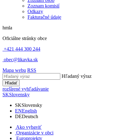
Zoznam osôb
Zoznam komisií
Odkazy
Fakturačné údaje
hmla
Oficiálne stránky obce
+421 444 300 244
obec@likavka.sk
Mapa webu
RSS
Hľadaný výraz
Hľadať
rozšírené vyhľadávanie
SK
Slovensky
SK
Slovensky
EN
English
DE
Deutsch
Ako vybaviť
Organizácie v obci
Europrojekty