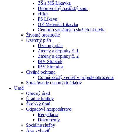
ZŠ s MŠ Likavka
Dobrovoľný hasičský zbor
eRko
FS Likava
OZ Meteníci Likavka
Centrum sociálnych služieb Likavka
Životné prostredie
Územný plán
Územný plán
Zmeny a doplnky č. 1
Zmeny a doplnky č. 2
IBV Strážnik
IBV Strelnica
Civilná ochrana
Čo má každý vedieť v prípade ohrozenia
Spracúvanie osobných údajov
Úrad
Obecný úrad
Úradné hodiny
Školský úrad
Odpadové hospodárstvo
Recyklácia
Dokumenty
Sociálne služby
Ako vybaviť