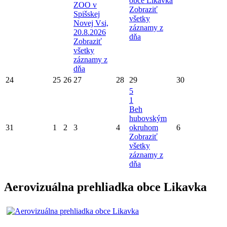
obce Likavka
ZOO v
Zobraziť
Spišskej
všetky
Novej Vsi,
záznamy z
20.8.2026
dňa
Zobraziť
všetky
záznamy z
dňa
24
25
26
27
28
29
30
5
1
Beh
hubovským
31
1
2
3
4
okruhom
6
Zobraziť
všetky
záznamy z
dňa
Aerovizuálna prehliadka obce Likavka