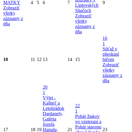
MATKY
4
5
6
7
9
Liptovských
Zobraziť
Sliačoch
všetky
Zobraziť
záznamy z
všetky
dňa
záznamy z
dňa
16
1
Súťaž v
plieskaní
10
11
12
13
14
15
bičom
Zobraziť
všetky
záznamy z
dňa
20
1
Výlet -
Kaštieľ a
22
Letohrádok
1
Dardanely,
Pohár žiakov
Galéria
vo vzpieraní a
Jozefa
Pohár starostu
17
18
19
Hanulu,
21
23