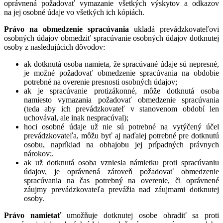
oprávnená požadovať vymazanie všetkých výskytov a odkazov
na jej osobné údaje vo všetkých ich kópiách.
Právo na obmedzenie spracúvania
ukladá prevádzkovateľovi
osobných údajov obmedziť spracúvanie osobných údajov dotknutej
osoby z nasledujúcich dôvodov:
ak dotknutá osoba namieta, že spracúvané údaje sú nepresné,
je možné požadovať obmedzenie spracúvania na obdobie
potrebné na overenie presnosti osobných údajov;
ak je spracúvanie protizákonné, môže dotknutá osoba
namiesto vymazania požadovať obmedzenie spracúvania
(teda aby ich prevádzkovateľ v stanovenom období len
uchovával, ale inak nespracúval);
hoci osobné údaje už nie sú potrebné na vytýčený účel
prevádzkovateľa, môžu byť aj naďalej potrebné pre dotknutú
osobu, napríklad na obhajobu jej prípadných právnych
nárokov;.
ak už dotknutá osoba vzniesla námietku proti spracúvaniu
údajov, je oprávnená zároveň požadovať obmedzenie
spracúvania na čas potrebný na overenie, či oprávnené
záujmy prevádzkovateľa prevážia nad záujmami dotknutej
osoby.
Právo namietať
umožňuje dotknutej osobe ohradiť sa proti