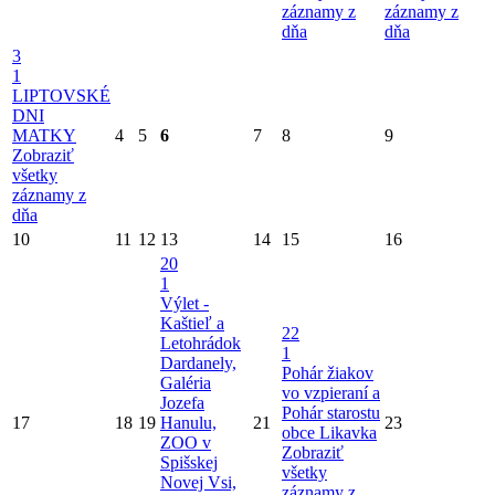
záznamy z
záznamy z
dňa
dňa
3
1
LIPTOVSKÉ
DNI
MATKY
4
5
6
7
8
9
Zobraziť
všetky
záznamy z
dňa
10
11
12
13
14
15
16
20
1
Výlet -
Kaštieľ a
22
Letohrádok
1
Dardanely,
Pohár žiakov
Galéria
vo vzpieraní a
Jozefa
Pohár starostu
17
18
19
Hanulu,
21
23
obce Likavka
ZOO v
Zobraziť
Spišskej
všetky
Novej Vsi,
záznamy z