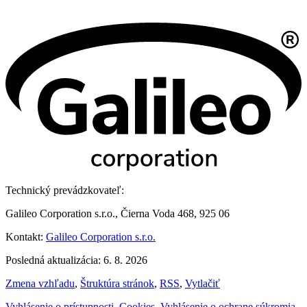
Technický prevádzkovateľ:
Galileo Corporation s.r.o., Čierna Voda 468, 925 06
Kontakt:
Galileo Corporation s.r.o.
Posledná aktualizácia: 6. 8. 2026
Zmena vzhľadu
,
Štruktúra stránok
,
RSS
,
Vytlačiť
Vyhlásenie o prístupnosti
,
Cookies
,
Vyhlásenie o ochrane súkromia
,