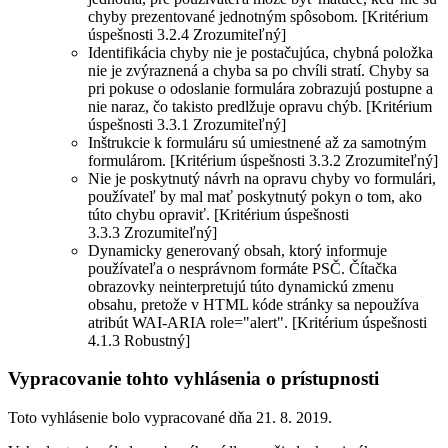
chyby prezentované jednotným spôsobom. [Kritérium
úspešnosti 3.2.4 Zrozumiteľný]
Identifikácia chyby nie je postačujúca, chybná položka
nie je zvýraznená a chyba sa po chvíli stratí. Chyby sa
pri pokuse o odoslanie formulára zobrazujú postupne a
nie naraz, čo takisto predlžuje opravu chýb. [Kritérium
úspešnosti 3.3.1 Zrozumiteľný]
Inštrukcie k formuláru sú umiestnené až za samotným
formulárom. [Kritérium úspešnosti 3.3.2 Zrozumiteľný]
Nie je poskytnutý návrh na opravu chyby vo formulári,
používateľ by mal mať poskytnutý pokyn o tom, ako
túto chybu opraviť. [Kritérium úspešnosti
3.3.3 Zrozumiteľný]
Dynamicky generovaný obsah, ktorý informuje
používateľa o nesprávnom formáte PSČ. Čítačka
obrazovky neinterpretujú túto dynamickú zmenu
obsahu, pretože v HTML kóde stránky sa nepoužíva
atribút WAI-ARIA role="alert". [Kritérium úspešnosti
4.1.3 Robustný]
Vypracovanie tohto vyhlásenia o prístupnosti
Toto vyhlásenie bolo vypracované dňa 21. 8. 2019.