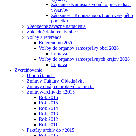
Zápisnice-Komisia životného prostredia a
výstavby
Zápisnice – Komisia na ochranu verejného
poriadku
Všeobecne záväzné nariadenia
Základné dokumenty obce
Voľby a referendá
Referendum 2026
Voľby do orgánov samosprávy obcí 2026
Príprava
Voľby do orgánov samosprávnych krajov 2026
Príprava
Zverejňovanie
Úradná tabuľa
Zmluvy, Faktúry, Objednávky
Zmluvy o nájme hrobového miesta
Zmluvy-archív do r.2015
Rok 2016
Rok 2015
Rok 2014
Rok 2013
Rok 2012
Rok 2011
Faktúry-archív do r.2015
Rok 2015