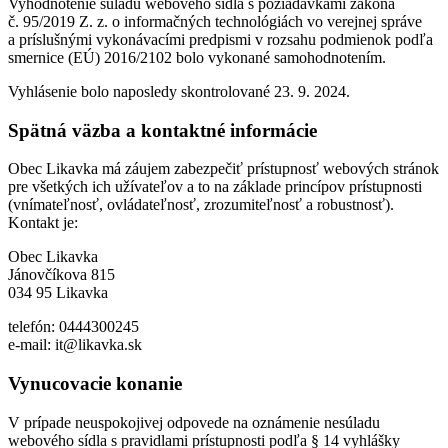
Vyhodnotenie súladu webového sídla s požiadavkami zákona
č. 95/2019 Z. z. o informačných technológiách vo verejnej správe
a príslušnými vykonávacími predpismi v rozsahu podmienok podľa
smernice (EÚ) 2016/2102 bolo vykonané samohodnotením.
Vyhlásenie bolo naposledy skontrolované 23. 9. 2024.
Spätná väzba a kontaktné informácie
Obec Likavka má záujem zabezpečiť prístupnosť webových stránok
pre všetkých ich užívateľov a to na základe princípov prístupnosti
(vnímateľnosť, ovládateľnosť, zrozumiteľnosť a robustnosť).
Kontakt je:
Obec Likavka
Jánovčíkova 815
034 95 Likavka
telefón: 0444300245
e-mail: it@likavka.sk
Vynucovacie konanie
V prípade neuspokojivej odpovede na oznámenie nesúladu
webového sídla s pravidlami prístupnosti podľa § 14 vyhlášky