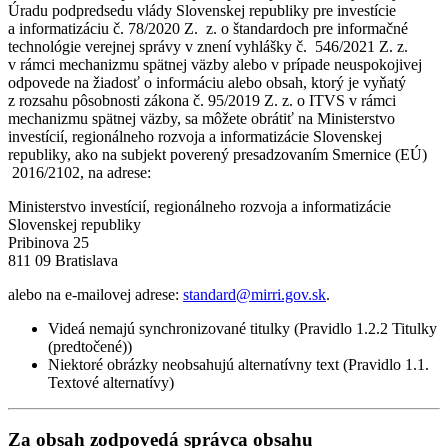
Úradu podpredsedu vlády Slovenskej republiky pre investície
a informatizáciu č. 78/2020 Z. z. o štandardoch pre informačné
technológie verejnej správy v znení vyhlášky č. 546/2021 Z. z.
v rámci mechanizmu spätnej väzby alebo v prípade neuspokojivej
odpovede na žiadosť o informáciu alebo obsah, ktorý je vyňatý
z rozsahu pôsobnosti zákona č. 95/2019 Z. z. o ITVS v rámci
mechanizmu spätnej väzby, sa môžete obrátiť na Ministerstvo
investícií, regionálneho rozvoja a informatizácie Slovenskej
republiky, ako na subjekt poverený presadzovaním Smernice (EÚ)
2016/2102, na adrese:
Ministerstvo investícií, regionálneho rozvoja a informatizácie
Slovenskej republiky
Pribinova 25
811 09 Bratislava
alebo na e-mailovej adrese:
standard@mirri.gov.sk
.
Videá nemajú synchronizované titulky (Pravidlo 1.2.2 Titulky
(predtočené))
Niektoré obrázky neobsahujú alternatívny text (Pravidlo 1.1.
Textové alternatívy)
Za obsah zodpovedá správca obsahu