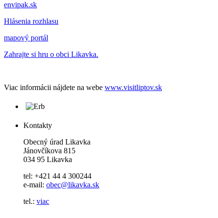
envipak.sk
Hlásenia rozhlasu
mapový portál
Zahrajte si hru o obci Likavka.
Viac informácii nájdete na webe
www.visitliptov.sk
Kontakty
Obecný úrad Likavka
Jánovčíkova 815
034 95 Likavka
tel: +421 44 4 300244
e-mail:
obec@likavka.sk
tel.:
viac