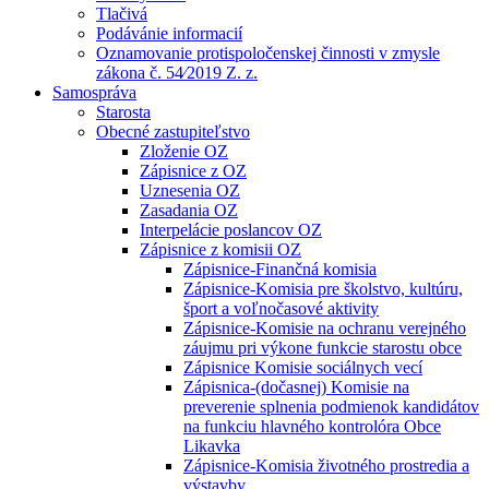
Tlačivá
Podávánie informacií
Oznamovanie protispoločenskej činnosti v zmysle
zákona č. 54⁄2019 Z. z.
Samospráva
Starosta
Obecné zastupiteľstvo
Zloženie OZ
Zápisnice z OZ
Uznesenia OZ
Zasadania OZ
Interpelácie poslancov OZ
Zápisnice z komisii OZ
Zápisnice-Finančná komisia
Zápisnice-Komisia pre školstvo, kultúru,
šport a voľnočasové aktivity
Zápisnice-Komisie na ochranu verejného
záujmu pri výkone funkcie starostu obce
Zápisnice Komisie sociálnych vecí
Zápisnica-(dočasnej) Komisie na
preverenie splnenia podmienok kandidátov
na funkciu hlavného kontrolóra Obce
Likavka
Zápisnice-Komisia životného prostredia a
výstavby