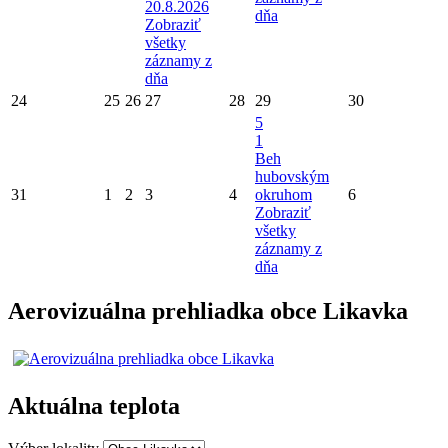
20.8.2026
dňa
Zobraziť
všetky
záznamy z
dňa
24
25
26
27
28
29
30
5
1
Beh
hubovským
31
1
2
3
4
okruhom
6
Zobraziť
všetky
záznamy z
dňa
Aerovizuálna prehliadka obce Likavka
Aktuálna teplota