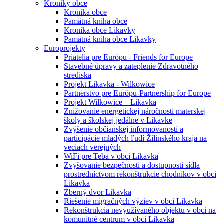
Kroniky obce
Kronika obce
Pamätná kniha obce
Kronika obce Likavky
Pamätná kniha obce Likavky
Europrojekty
Priatelia pre Európu - Friends for Europe
Stavebné úpravy a zateplenie Zdravotného
strediska
Projekt Likavka - Wilkowice
Partnerstvo pre Európu-Partnership for Europe
Projekt Wilkowice – Likavka
Znižovanie energetickej náročnosti materskej
školy a školskej jedálne v Likavke
Zvýšenie občianskej informovanosti a
participácie mladých ľudí Žilinského kraja na
veciach verejných
WiFi pre Teba v obci Likavka
Zvyšovanie bezpečnosti a dostupnosti sídla
prostredníctvom rekonštrukcie chodníkov v obci
Likavka
Zberný dvor Likavka
Riešenie migračných výziev v obci Likavka
Rekonštrukcia nevyužívaného objektu v obci na
komunitné centrum v obci Likavka