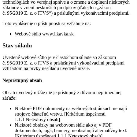
technológiách vo verejnej správe a o zmene a doplnení niektorých
zákonov v znení neskorších predpisov (ďalej len „zákon
č. 95/2019 Z. z. o ITVS“) a príslušnými vykonávacími predpismi..
Toto vyhlásenie o prístupnosti sa vzťahuje na:
Webové sídlo www.likavka.sk
Stav súladu
Uvedené webové sídlo je v čiastočnom súlade so zákonom
č. 95/2019 Z. z. o ITVS a príslušnými vykonávacími predpismi
vzhľadom na prvky nesúladu uvedené nižšie.
Neprístupný obsah
Obsah uvedený nižšie nie je prístupný z dôvodu neprimeranej
záťaže:
Niektoré PDF dokumenty na webových stránkach nemajú
strojovo čitateľnú vrstvu. [Kritérium úspešnosti
1.1.1 Netextový obsah]
Niektoré obrázky na webovom sídle ako aj v PDF
dokumentoch, logá, bannery, neobsahujú alternatívny text.
[Kritérium úspešnosti 1.1.1 Netextový obsah]