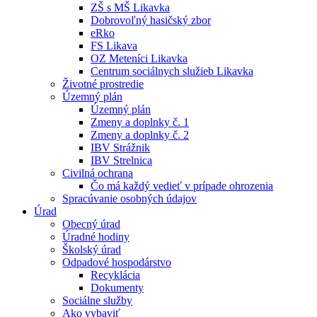
ZŠ s MŠ Likavka
Dobrovoľný hasičský zbor
eRko
FS Likava
OZ Meteníci Likavka
Centrum sociálnych služieb Likavka
Životné prostredie
Územný plán
Územný plán
Zmeny a doplnky č. 1
Zmeny a doplnky č. 2
IBV Strážnik
IBV Strelnica
Civilná ochrana
Čo má každý vedieť v prípade ohrozenia
Spracúvanie osobných údajov
Úrad
Obecný úrad
Úradné hodiny
Školský úrad
Odpadové hospodárstvo
Recyklácia
Dokumenty
Sociálne služby
Ako vybaviť