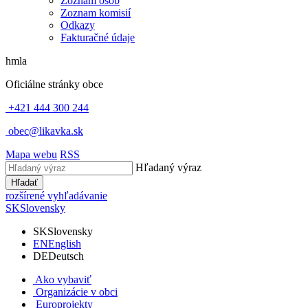
Zoznam osôb
Zoznam komisií
Odkazy
Fakturačné údaje
hmla
Oficiálne stránky obce
+421 444 300 244
obec@likavka.sk
Mapa webu
RSS
Hľadaný výraz
Hľadať
rozšírené vyhľadávanie
SK
Slovensky
SK
Slovensky
EN
English
DE
Deutsch
Ako vybaviť
Organizácie v obci
Europrojekty