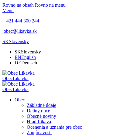
Rovno na obsah
Rovno na menu
Menu
+421 444 300 244
obec@likavka.sk
SK
Slovensky
SK
Slovensky
EN
English
DE
Deutsch
Obec
Likavka
Obec
Likavka
Obec
Základné údaje
Dejiny obce
Obecné noviny
Hrad Likava
Ocenenia a uznania pre obec
Zaujímavosti