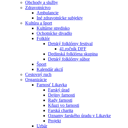
Obchody a služby
Zdravotníctvo
Ambulancie
Iné zdravotnícke subjekty
Kultúra a šport
Kultúrne stredisko
Ochotnícke divadlo
Folklór
Detský folklórny festival
41.ročník DFF
Dedinská folklórna skupina
Detský folklórny súbor
Šport
Kalendár akcií
Cestovný ruch
Organizácie
Farnosť Likavka
Farský úrad
Dejiny farnosti
Rady farnosti
Kňazi vo farnosti
Farská charita
Oznamy farského úradu v Likavke
Projekt
Urbár