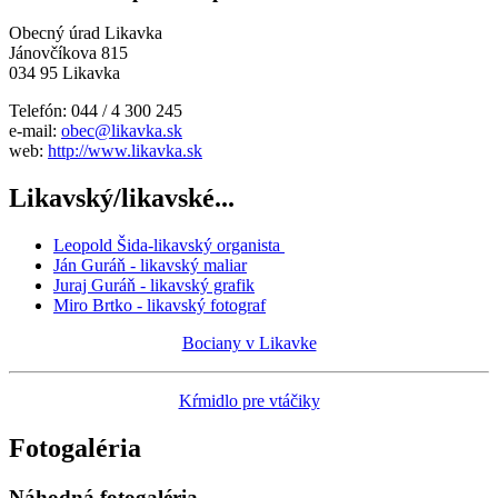
Obecný úrad Likavka
Jánovčíkova 815
034 95 Likavka
Telefón: 044 / 4 300 245
e-mail:
obec@likavka.sk
web:
http://www.likavka.sk
Likavský/likavské...
Leopold Šida-likavský organista
Ján Guráň - likavský maliar
Juraj Guráň - likavský grafik
Miro Brtko - likavský fotograf
Bociany v Likavke
Kŕmidlo pre vtáčiky
Fotogaléria
Náhodná fotogaléria