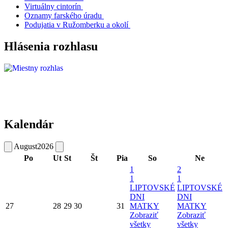
Virtuálny cintorín
Oznamy farského úradu
Podujatia v Ružomberku a okolí
Hlásenia rozhlasu
Kalendár
August
2026
Po
Ut
St
Št
Pia
So
Ne
1
2
1
1
LIPTOVSKÉ
LIPTOVSKÉ
DNI
DNI
27
28
29
30
31
MATKY
MATKY
Zobraziť
Zobraziť
všetky
všetky