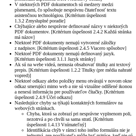
V niektorých PDF dokumentoch sú medzery medzi
písmenami, čo spôsobuje nesprávnu čitateľnosť textu
asistenčnou technológiou. [Kritérium úspešnosti
1.3.2 Zmysluplné poradie]
Chýbajúce alebo nesprávne definované názvy v niektorých
PDF dokumentov. [Kritérium úspešnosti 2.4.2 Každá stránka
má názov]
Niektoré PDF dokumenty nemajú vytvorené záložky
z nadpisov. [Kritérium úspešnosti 2.4.5 Viacero spôsobov]
Niektoré PDF dokumenty nemajú definovaný jazyk.
[Kritérium úspešnosti 3.1.1 Jazyk stránky]
Ak sú na webe videá, nemusia obsahovať titulky ani textový
prepis. [Kritérium úspešnosti 1.2.2 Titulky (pre média nahraté
vopred)]
Niektoré odkazy alebo položky menu otvárajú v novom okne
odkaz smerujúci mimo web a nie sú vizuálne odlíšené ikonou
a nenesú informáciu pre používateľov čítačky. [Kritérium
úspešnosti 2.4.9 Účel odkazu]
Nasledujúce chyby sa týkajú kontaktných formulárov na
webových stránkach.
Chyba, ktorá sa zobrazí pri nesprávne vyplnenom poli,
nezotrvá a po chvíli sa sama stratí. [Kritérium
úspešnosti 1.4.13 Vnímateľný]
Identifikácia chýb v rámci toho istého formulára nie je
jednotná, pre používateľa môže byť mätúce, keď nie sú