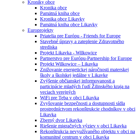
Kroniky obce
Kronika obce
Pamätná kniha obce
Kronika obce Likavky
Pamätná kniha obce Likavky
Europrojekty
Priatelia pre Európu - Friends for Europe
Stavebné úpravy a zateplenie Zdravotného
strediska
Projekt Likavka - Wilkowice
Partnerstvo pre Európu-Partnership for Europe
Projekt Wilkowice – Likavka
Znižovanie energetickej náročnosti materskej
školy a školskej jedálne v Likavke
Zvýšenie občianskej informovanosti a
participácie mladých ľudí Žilinského kraja na
veciach verejných
WiFi pre Teba v obci Likavka
Zvyšovanie bezpečnosti a dostupnosti sídla
prostredníctvom rekonštrukcie chodníkov v obci
Likavka
Zberný dvor Likavka
Riešenie migračných výziev v obci Likavka
Rekonštrukcia nevyužívaného objektu v obci na
komunitné centrum v obci Likavka