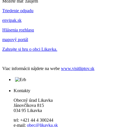
Môžete mať záujem
Triedenie odpadu
envipak.sk
Hlásenia rozhlasu
mapový portál
Zahrajte si hru o obci Likavka.
Viac informácii nájdete na webe
www.visitliptov.sk
Kontakty
Obecný úrad Likavka
Jánovčíkova 815
034 95 Likavka
tel: +421 44 4 300244
e-mail:
obec@likavka.sk