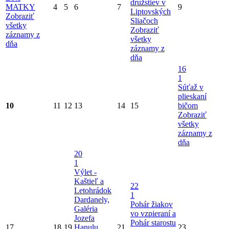
družstiev v
MATKY
4
5
6
7
9
Liptovských
Zobraziť
Sliačoch
všetky
Zobraziť
záznamy z
všetky
dňa
záznamy z
dňa
16
1
Súťaž v
plieskaní
10
11
12
13
14
15
bičom
Zobraziť
všetky
záznamy z
dňa
20
1
Výlet -
Kaštieľ a
22
Letohrádok
1
Dardanely,
Pohár žiakov
Galéria
vo vzpieraní a
Jozefa
Pohár starostu
17
18
19
Hanulu,
21
23