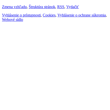
Zmena vzhľadu
,
Štruktúra stránok
,
RSS
,
Vytlačiť
Vyhlásenie o prístupnosti
,
Cookies
,
Vyhlásenie o ochrane súkromia
,
Webové sídlo