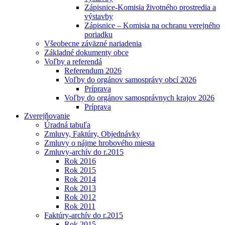
Zápisnice-Komisia životného prostredia a
výstavby
Zápisnice – Komisia na ochranu verejného
poriadku
Všeobecne záväzné nariadenia
Základné dokumenty obce
Voľby a referendá
Referendum 2026
Voľby do orgánov samosprávy obcí 2026
Príprava
Voľby do orgánov samosprávnych krajov 2026
Príprava
Zverejňovanie
Úradná tabuľa
Zmluvy, Faktúry, Objednávky
Zmluvy o nájme hrobového miesta
Zmluvy-archív do r.2015
Rok 2016
Rok 2015
Rok 2014
Rok 2013
Rok 2012
Rok 2011
Faktúry-archív do r.2015
Rok 2015