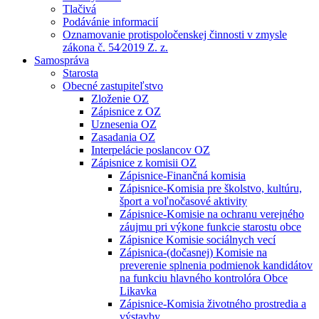
Tlačivá
Podávánie informacií
Oznamovanie protispoločenskej činnosti v zmysle
zákona č. 54⁄2019 Z. z.
Samospráva
Starosta
Obecné zastupiteľstvo
Zloženie OZ
Zápisnice z OZ
Uznesenia OZ
Zasadania OZ
Interpelácie poslancov OZ
Zápisnice z komisii OZ
Zápisnice-Finančná komisia
Zápisnice-Komisia pre školstvo, kultúru,
šport a voľnočasové aktivity
Zápisnice-Komisie na ochranu verejného
záujmu pri výkone funkcie starostu obce
Zápisnice Komisie sociálnych vecí
Zápisnica-(dočasnej) Komisie na
preverenie splnenia podmienok kandidátov
na funkciu hlavného kontrolóra Obce
Likavka
Zápisnice-Komisia životného prostredia a
výstavby