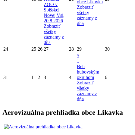
obce Likavka
ZOO v
Zobraziť
Spišskej
všetky
Novej Vsi,
záznamy z
20.8.2026
dňa
Zobraziť
všetky
záznamy z
dňa
24
25
26
27
28
29
30
5
1
Beh
hubovským
31
1
2
3
4
okruhom
6
Zobraziť
všetky
záznamy z
dňa
Aerovizuálna prehliadka obce Likavka