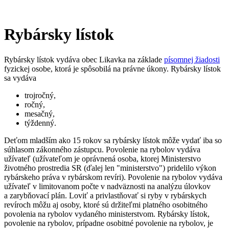
Rybársky lístok
Rybársky lístok vydáva obec Likavka na základe
písomnej žiadosti
fyzickej osobe, ktorá je spôsobilá na právne úkony. Rybársky lístok
sa vydáva
trojročný,
ročný,
mesačný,
týždenný.
Deťom mladším ako 15 rokov sa rybársky lístok môže vydať iba so
súhlasom zákonného zástupcu. Povolenie na rybolov vydáva
užívateľ (užívateľom je oprávnená osoba, ktorej Ministerstvo
životného prostredia SR (ďalej len "ministerstvo") pridelilo výkon
rybárskeho práva v rybárskom revíri). Povolenie na rybolov vydáva
užívateľ v limitovanom počte v nadväznosti na analýzu úlovkov
a zarybňovací plán. Loviť a privlastňovať si ryby v rybárskych
revíroch môžu aj osoby, ktoré sú držiteľmi platného osobitného
povolenia na rybolov vydaného ministerstvom. Rybársky lístok,
povolenie na rybolov, prípadne osobitné povolenie na rybolov, je