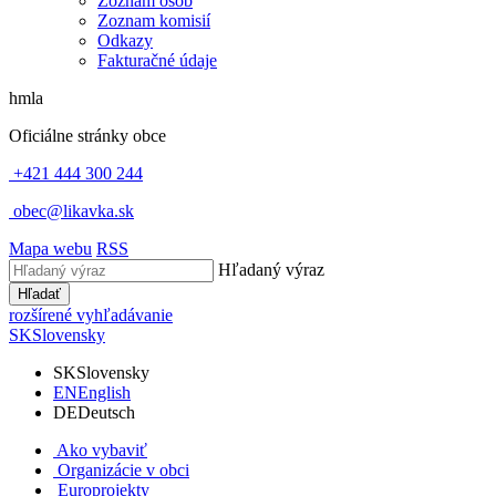
Zoznam osôb
Zoznam komisií
Odkazy
Fakturačné údaje
hmla
Oficiálne stránky obce
+421 444 300 244
obec@likavka.sk
Mapa webu
RSS
Hľadaný výraz
Hľadať
rozšírené vyhľadávanie
SK
Slovensky
SK
Slovensky
EN
English
DE
Deutsch
Ako vybaviť
Organizácie v obci
Europrojekty