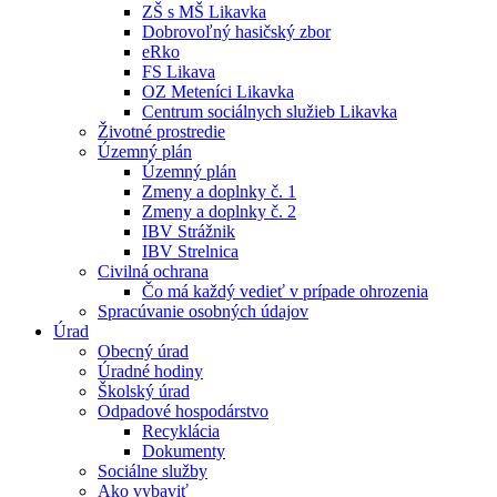
ZŠ s MŠ Likavka
Dobrovoľný hasičský zbor
eRko
FS Likava
OZ Meteníci Likavka
Centrum sociálnych služieb Likavka
Životné prostredie
Územný plán
Územný plán
Zmeny a doplnky č. 1
Zmeny a doplnky č. 2
IBV Strážnik
IBV Strelnica
Civilná ochrana
Čo má každý vedieť v prípade ohrozenia
Spracúvanie osobných údajov
Úrad
Obecný úrad
Úradné hodiny
Školský úrad
Odpadové hospodárstvo
Recyklácia
Dokumenty
Sociálne služby
Ako vybaviť