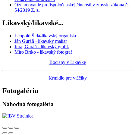
Oznamovanie protispoločenskej činnosti v zmysle zákona č.
54⁄2019 Z. z.
Likavský/likavské...
Leopold Šida-likavský organista
Ján Guráň - likavský maliar
Juraj Guráň - likavský grafik
Miro Brtko - likavský fotograf
Bociany v Likavke
Kŕmidlo pre vtáčiky
Fotogaléria
Náhodná fotogaléria