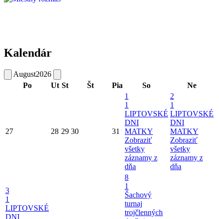
Kalendár
August
2026
Po
Ut
St
Št
Pia
So
Ne
1
2
1
1
LIPTOVSKÉ
LIPTOVSKÉ
DNI
DNI
27
28
29
30
31
MATKY
MATKY
Zobraziť
Zobraziť
všetky
všetky
záznamy z
záznamy z
dňa
dňa
8
1
3
Šachový
1
turnaj
LIPTOVSKÉ
trojčlenných
DNI