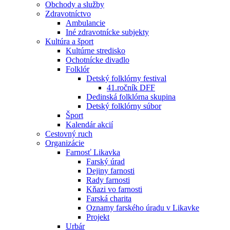
Obchody a služby
Zdravotníctvo
Ambulancie
Iné zdravotnícke subjekty
Kultúra a šport
Kultúrne stredisko
Ochotnícke divadlo
Folklór
Detský folklórny festival
41.ročník DFF
Dedinská folklórna skupina
Detský folklórny súbor
Šport
Kalendár akcií
Cestovný ruch
Organizácie
Farnosť Likavka
Farský úrad
Dejiny farnosti
Rady farnosti
Kňazi vo farnosti
Farská charita
Oznamy farského úradu v Likavke
Projekt
Urbár