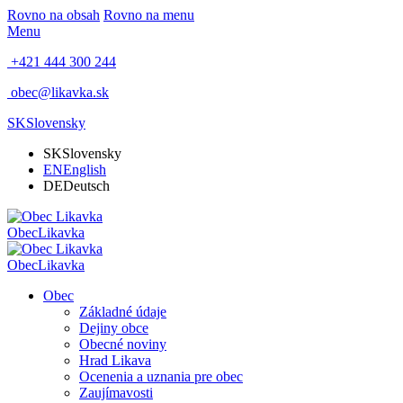
Rovno na obsah
Rovno na menu
Menu
+421 444 300 244
obec@likavka.sk
SK
Slovensky
SK
Slovensky
EN
English
DE
Deutsch
Obec
Likavka
Obec
Likavka
Obec
Základné údaje
Dejiny obce
Obecné noviny
Hrad Likava
Ocenenia a uznania pre obec
Zaujímavosti