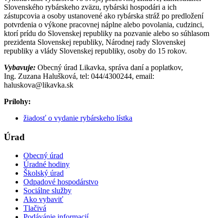
Slovenského rybárskeho zväzu, rybárski hospodári a ich
zástupcovia a osoby ustanovené ako rybárska stráž po predložení
potvrdenia o výkone pracovnej náplne alebo povolania, cudzinci,
ktorí prídu do Slovenskej republiky na pozvanie alebo so súhlasom
prezidenta Slovenskej republiky, Národnej rady Slovenskej
republiky a vlády Slovenskej republiky, osoby do 15 rokov.
Vybavuje:
Obecný úrad Likavka, správa daní a poplatkov,
Ing. Zuzana Halušková, tel: 044/4300244, email:
haluskova@likavka.sk
Prílohy:
žiadosť o vydanie rybárskeho lístka
Úrad
Obecný úrad
Úradné hodiny
Školský úrad
Odpadové hospodárstvo
Sociálne služby
Ako vybaviť
Tlačivá
Podávánie informacií