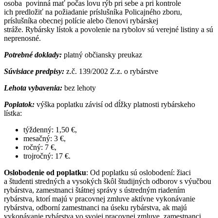
osoba povinná mať počas lovu rýb pri sebe a pri kontrole
ich predložiť na požiadanie príslušníka Policajného zboru,
príslušníka obecnej polície alebo členovi rybárskej
stráže. Rybársky lístok a povolenie na rybolov sú verejné listiny a sú
neprenosné.
Potrebné doklady:
platný občiansky preukaz
Súvisiace predpisy:
z.č. 139/2002 Z.z. o rybárstve
Lehota vybavenia:
bez lehoty
Poplatok:
výška poplatku závisí od dĺžky platnosti rybárskeho
lístka:
týždenný: 1,50 €,
mesačný: 3 €,
ročný: 7 €,
trojročný: 17 €.
Oslobodenie od poplatku
: Od poplatku sú oslobodení: žiaci
a študenti stredných a vysokých škôl študijných odborov s výučbou
rybárstva, zamestnanci štátnej správy s ústredným riadením
rybárstva, ktorí majú v pracovnej zmluve aktívne vykonávanie
rybárstva, odborní zamestnanci na úseku rybárstva, ak majú
vykonávanie rybárstva vo svojej pracovnej zmluve, zamestnanci