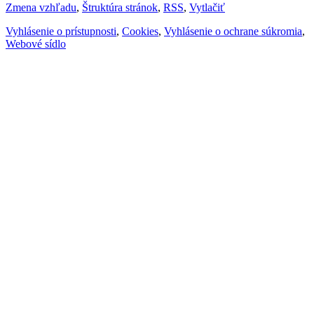
Zmena vzhľadu
,
Štruktúra stránok
,
RSS
,
Vytlačiť
Vyhlásenie o prístupnosti
,
Cookies
,
Vyhlásenie o ochrane súkromia
,
Webové sídlo