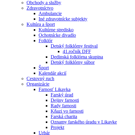
Obchody a služby
Zdravotníctvo
Ambulancie
Iné zdravotnícke subjekty
Kultúra a šport
Kultúrne stredisko
Ochotnícke divadlo
Folklór
Detský folklórny festival
41.ročník DFF
Dedinská folklórna skupina
Detský folklórny súbor
Šport
Kalendár akcií
Cestovný ruch
Organizácie
Farnosť Likavka
Farský úrad
Dejiny farnosti
Rady farnosti
Kňazi vo farnosti
Farská charita
Oznamy farského úradu v Likavke
Projekt
Urbár