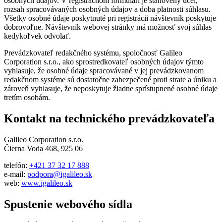
osobných údajov. V registračnom formulári je stanovený účel,
rozsah spracovávaných osobných údajov a doba platnosti súhlasu.
Všetky osobné údaje poskytnuté pri registrácii návštevník poskytuje
dobrovoľne. Návštevník webovej stránky má možnosť svoj súhlas
kedykoľvek odvolať.
Prevádzkovateľ redakčného systému, spoločnosť Galileo
Corporation s.r.o., ako sprostredkovateľ osobných údajov týmto
vyhlasuje, že osobné údaje spracovávané v jej prevádzkovanom
redakčnom systéme sú dostatočne zabezpečené proti strate a úniku a
zároveň vyhlasuje, že neposkytuje žiadne sprístupnené osobné údaje
tretím osobám.
Kontakt na technického prevádzkovateľa
Galileo Corporation s.r.o.
Čierna Voda 468, 925 06
telefón:
+421 37 32 17 888
e-mail:
podpora@igalileo.sk
web:
www.igalileo.sk
Spustenie webového sídla