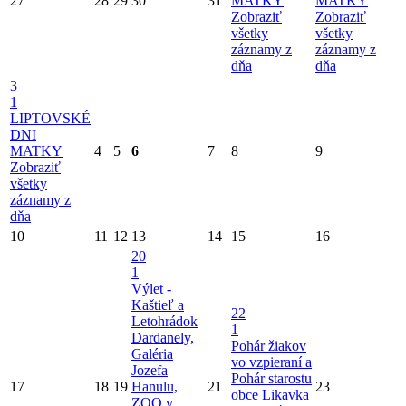
27
28
29
30
31
MATKY
MATKY
Zobraziť
Zobraziť
všetky
všetky
záznamy z
záznamy z
dňa
dňa
3
1
LIPTOVSKÉ
DNI
MATKY
4
5
6
7
8
9
Zobraziť
všetky
záznamy z
dňa
10
11
12
13
14
15
16
20
1
Výlet -
Kaštieľ a
22
Letohrádok
1
Dardanely,
Pohár žiakov
Galéria
vo vzpieraní a
Jozefa
Pohár starostu
17
18
19
Hanulu,
21
23
obce Likavka
ZOO v