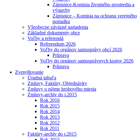
Zápisnice-Komisia životného prostredia a
výstavby
Zápisnice – Komisia na ochranu verejného
poriadku
Všeobecne záväzné nariadenia
Základné dokumenty obce
Voľby a referendá
Referendum 2026
Voľby do orgánov samosprávy obcí 2026
Príprava
Voľby do orgánov samosprávnych krajov 2026
Príprava
Zverejňovanie
Úradná tabuľa
Zmluvy, Faktúry, Objednávky
Zmluvy o nájme hrobového miesta
Zmluvy-archív do r.2015
Rok 2016
Rok 2015
Rok 2014
Rok 2013
Rok 2012
Rok 2011
Faktúry-archív do r.2015
Rok 2015