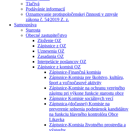
Tlačivá
Podávánie informacií
Oznamovanie protispoločenskej činnosti v zmysle
zákona č. 54⁄2019 Z. z.
Samospráva
Starosta
Obecné zastupiteľstvo
Zloženie OZ
Zápisnice z OZ
Uznesenia OZ
Zasadania OZ
Interpelácie poslancov OZ
Zápisnice z komisii OZ
Zápisnice-Finančná komisia
Zápisnice-Komisia pre školstvo, kultúru,
šport a voľnočasové aktivity
Zápisnice-Komisie na ochranu verejného
záujmu pri výkone funkcie starostu obce
Zápisnice Komisie sociálnych vecí
Zápisnica-(dočasnej) Komisie na
preverenie splnenia podmienok kandidátov
na funkciu hlavného kontrolóra Obce
Likavka
Zápisnice-Komisia životného prostredia a
výstavby