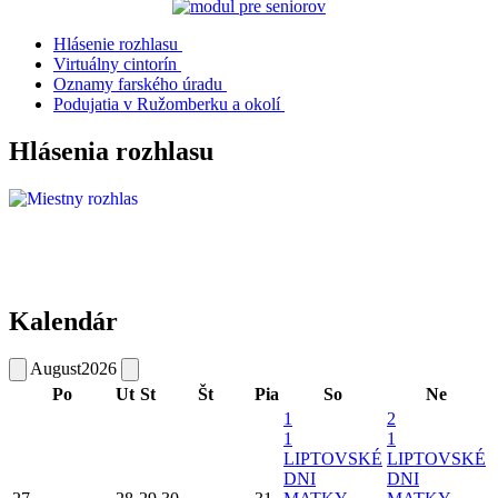
Hlásenie rozhlasu
Virtuálny cintorín
Oznamy farského úradu
Podujatia v Ružomberku a okolí
Hlásenia rozhlasu
Kalendár
August
2026
Po
Ut
St
Št
Pia
So
Ne
1
2
1
1
LIPTOVSKÉ
LIPTOVSKÉ
DNI
DNI