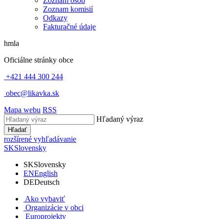
Zoznam osôb
Zoznam komisií
Odkazy
Fakturačné údaje
hmla
Oficiálne stránky obce
+421 444 300 244
obec@likavka.sk
Mapa webu
RSS
Hľadaný výraz
Hľadať
rozšírené vyhľadávanie
SK
Slovensky
SK
Slovensky
EN
English
DE
Deutsch
Ako vybaviť
Organizácie v obci
Europrojekty