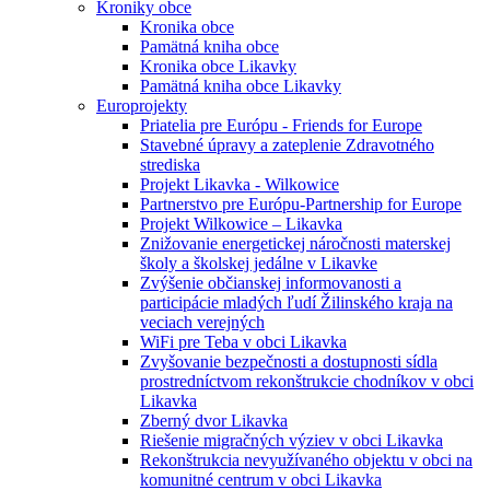
Kroniky obce
Kronika obce
Pamätná kniha obce
Kronika obce Likavky
Pamätná kniha obce Likavky
Europrojekty
Priatelia pre Európu - Friends for Europe
Stavebné úpravy a zateplenie Zdravotného
strediska
Projekt Likavka - Wilkowice
Partnerstvo pre Európu-Partnership for Europe
Projekt Wilkowice – Likavka
Znižovanie energetickej náročnosti materskej
školy a školskej jedálne v Likavke
Zvýšenie občianskej informovanosti a
participácie mladých ľudí Žilinského kraja na
veciach verejných
WiFi pre Teba v obci Likavka
Zvyšovanie bezpečnosti a dostupnosti sídla
prostredníctvom rekonštrukcie chodníkov v obci
Likavka
Zberný dvor Likavka
Riešenie migračných výziev v obci Likavka
Rekonštrukcia nevyužívaného objektu v obci na
komunitné centrum v obci Likavka