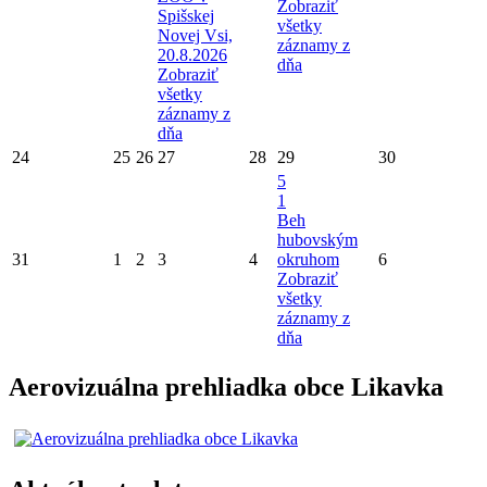
Zobraziť
Spišskej
všetky
Novej Vsi,
záznamy z
20.8.2026
dňa
Zobraziť
všetky
záznamy z
dňa
24
25
26
27
28
29
30
5
1
Beh
hubovským
31
1
2
3
4
okruhom
6
Zobraziť
všetky
záznamy z
dňa
Aerovizuálna prehliadka obce Likavka