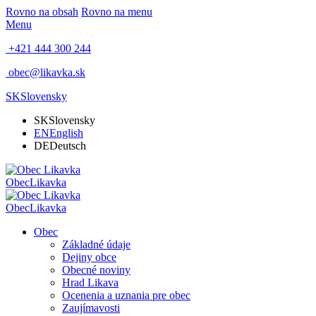
Rovno na obsah
Rovno na menu
Menu
+421 444 300 244
obec@likavka.sk
SK
Slovensky
SK
Slovensky
EN
English
DE
Deutsch
Obec
Likavka
Obec
Likavka
Obec
Základné údaje
Dejiny obce
Obecné noviny
Hrad Likava
Ocenenia a uznania pre obec
Zaujímavosti