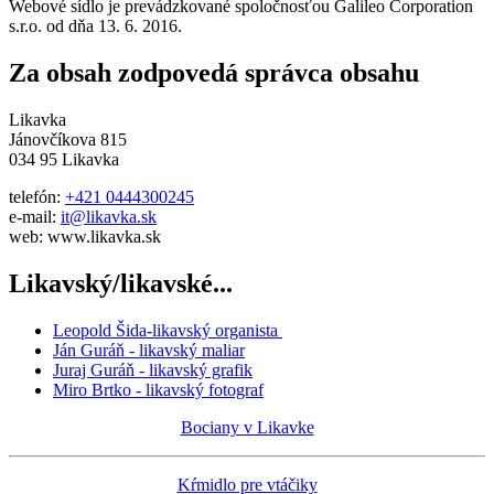
Webové sídlo je prevádzkované spoločnosťou Galileo Corporation
s.r.o. od dňa 13. 6. 2016.
Za obsah zodpovedá správca obsahu
Likavka
Jánovčíkova 815
034 95 Likavka
telefón:
+421 0444300245
e-mail:
it@likavka.sk
web: www.likavka.sk
Likavský/likavské...
Leopold Šida-likavský organista
Ján Guráň - likavský maliar
Juraj Guráň - likavský grafik
Miro Brtko - likavský fotograf
Bociany v Likavke
Kŕmidlo pre vtáčiky