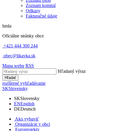
Zoznam osôb
Zoznam komisií
Odkazy
Fakturačné údaje
hmla
Oficiálne stránky obce
+421 444 300 244
obec@likavka.sk
Mapa webu
RSS
Hľadaný výraz
Hľadať
rozšírené vyhľadávanie
SK
Slovensky
SK
Slovensky
EN
English
DE
Deutsch
Ako vybaviť
Organizácie v obci
Europrojekty