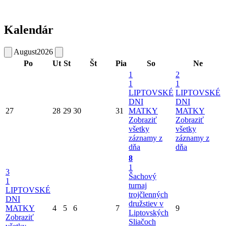
Kalendár
August
2026
Po
Ut
St
Št
Pia
So
Ne
1
2
1
1
LIPTOVSKÉ
LIPTOVSKÉ
DNI
DNI
27
28
29
30
31
MATKY
MATKY
Zobraziť
Zobraziť
všetky
všetky
záznamy z
záznamy z
dňa
dňa
8
1
3
Šachový
1
turnaj
LIPTOVSKÉ
trojčlenných
DNI
družstiev v
MATKY
4
5
6
7
9
Liptovských
Zobraziť
Sliačoch