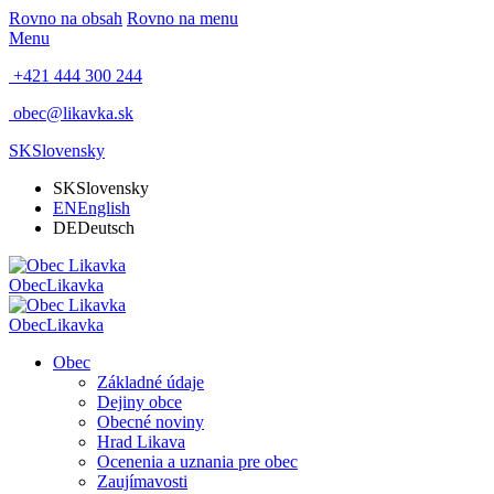
Rovno na obsah
Rovno na menu
Menu
+421 444 300 244
obec@likavka.sk
SK
Slovensky
SK
Slovensky
EN
English
DE
Deutsch
Obec
Likavka
Obec
Likavka
Obec
Základné údaje
Dejiny obce
Obecné noviny
Hrad Likava
Ocenenia a uznania pre obec
Zaujímavosti