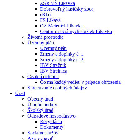
ZŠ s MŠ Likavka
Dobrovoľný hasičský zbor
eRko
FS Likava
OZ Meteníci Likavka
Centrum sociálnych služieb Likavka
Životné prostredie
Územný plán
Územný plán
Zmeny a doplnky č. 1
Zmeny a doplnky č. 2
IBV Strážnik
IBV Strelnica
Civilná ochrana
Čo má každý vedieť v prípade ohrozenia
Spracúvanie osobných údajov
Úrad
Obecný úrad
Úradné hodiny
Školský úrad
Odpadové hospodárstvo
Recyklácia
Dokumenty
Sociálne služby
Ako vybaviť