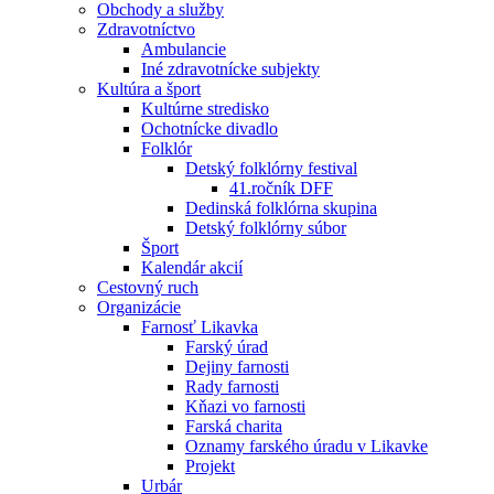
Obchody a služby
Zdravotníctvo
Ambulancie
Iné zdravotnícke subjekty
Kultúra a šport
Kultúrne stredisko
Ochotnícke divadlo
Folklór
Detský folklórny festival
41.ročník DFF
Dedinská folklórna skupina
Detský folklórny súbor
Šport
Kalendár akcií
Cestovný ruch
Organizácie
Farnosť Likavka
Farský úrad
Dejiny farnosti
Rady farnosti
Kňazi vo farnosti
Farská charita
Oznamy farského úradu v Likavke
Projekt
Urbár