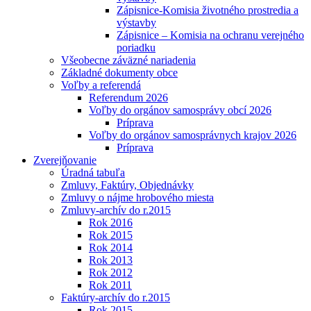
Zápisnice-Komisia životného prostredia a
výstavby
Zápisnice – Komisia na ochranu verejného
poriadku
Všeobecne záväzné nariadenia
Základné dokumenty obce
Voľby a referendá
Referendum 2026
Voľby do orgánov samosprávy obcí 2026
Príprava
Voľby do orgánov samosprávnych krajov 2026
Príprava
Zverejňovanie
Úradná tabuľa
Zmluvy, Faktúry, Objednávky
Zmluvy o nájme hrobového miesta
Zmluvy-archív do r.2015
Rok 2016
Rok 2015
Rok 2014
Rok 2013
Rok 2012
Rok 2011
Faktúry-archív do r.2015
Rok 2015