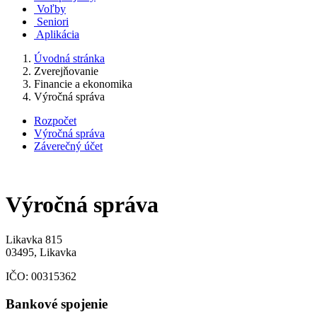
Voľby
Seniori
Aplikácia
Úvodná stránka
Zverejňovanie
Financie a ekonomika
Výročná správa
Rozpočet
Výročná správa
Záverečný účet
Výročná správa
Likavka 815
03495, Likavka
IČO:
00315362
Bankové spojenie