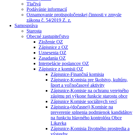
Tlačivá
Podávánie informacií
Oznamovanie protispoločenskej činnosti v zmysle
zákona č. 54⁄2019 Z. z.
Samospráva
Starosta
Obecné zastupiteľstvo
Zloženie OZ
Zápisnice z OZ
Uznesenia OZ
Zasadania OZ
Interpelácie poslancov OZ
Zápisnice z komisii OZ
Zápisnice-Finančná komisia
Zápisnice-Komisia pre školstvo, kultúru,
šport a voľnočasové aktivity
Zápisnice-Komisie na ochranu verejného
záujmu pri výkone funkcie starostu obce
Zápisnice Komisie sociálnych vecí
Zápisnica-(dočasnej) Komisie na
preverenie splnenia podmienok kandidátov
na funkciu hlavného kontrolóra Obce
Likavka
Zápisnice-Komisia životného prostredia a
výstavby