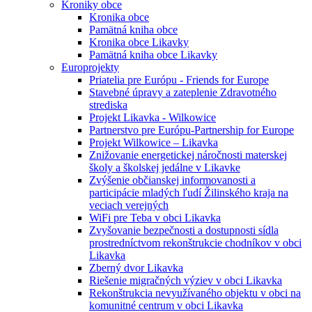
Kroniky obce
Kronika obce
Pamätná kniha obce
Kronika obce Likavky
Pamätná kniha obce Likavky
Europrojekty
Priatelia pre Európu - Friends for Europe
Stavebné úpravy a zateplenie Zdravotného
strediska
Projekt Likavka - Wilkowice
Partnerstvo pre Európu-Partnership for Europe
Projekt Wilkowice – Likavka
Znižovanie energetickej náročnosti materskej
školy a školskej jedálne v Likavke
Zvýšenie občianskej informovanosti a
participácie mladých ľudí Žilinského kraja na
veciach verejných
WiFi pre Teba v obci Likavka
Zvyšovanie bezpečnosti a dostupnosti sídla
prostredníctvom rekonštrukcie chodníkov v obci
Likavka
Zberný dvor Likavka
Riešenie migračných výziev v obci Likavka
Rekonštrukcia nevyužívaného objektu v obci na
komunitné centrum v obci Likavka