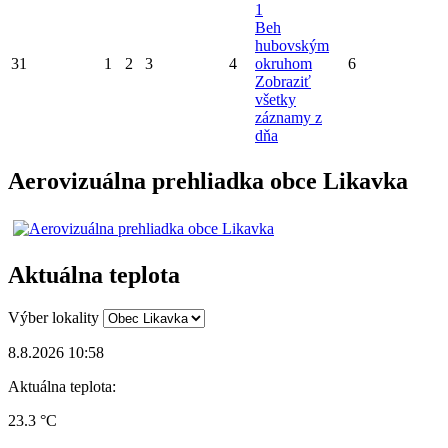
1
Beh
hubovským
31
1
2
3
4
okruhom
6
Zobraziť
všetky
záznamy z
dňa
Aerovizuálna prehliadka obce Likavka
Aktuálna teplota
Výber lokality
8.8.2026 10:58
Aktuálna teplota:
23.3 °C