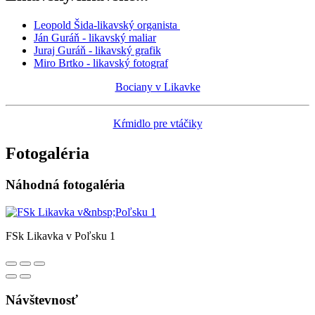
Leopold Šida-likavský organista
Ján Guráň - likavský maliar
Juraj Guráň - likavský grafik
Miro Brtko - likavský fotograf
Bociany v Likavke
Kŕmidlo pre vtáčiky
Fotogaléria
Náhodná fotogaléria
FSk Likavka v Poľsku 1
Návštevnosť