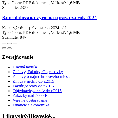
Typ súboru: PDF dokument, Veľkosť: 1,6 MB
Stiahnuté: 237×
Konsolidovaná výročná správa za rok 2024
Kons. výročná správa za rok 2024.pdf
Typ súboru: PDF dokument, Veľkosť: 1,6 MB
Stiahnuté: 84×
Zverejňovanie
Úradná tabuľa
Zmluvy, Faktúry, Objednávky
Zmluvy o nájme hrobového miesta
Zmluvy-archív do r.2015
Faktúry-archív do r.2015
Objednávky-archív do r.2015
Zakázky nad 5000 Eur
Verejné obstarávanie
Financie a ekonomika
Likavský/likavské...