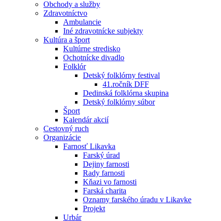
Obchody a služby
Zdravotníctvo
Ambulancie
Iné zdravotnícke subjekty
Kultúra a šport
Kultúrne stredisko
Ochotnícke divadlo
Folklór
Detský folklórny festival
41.ročník DFF
Dedinská folklórna skupina
Detský folklórny súbor
Šport
Kalendár akcií
Cestovný ruch
Organizácie
Farnosť Likavka
Farský úrad
Dejiny farnosti
Rady farnosti
Kňazi vo farnosti
Farská charita
Oznamy farského úradu v Likavke
Projekt
Urbár