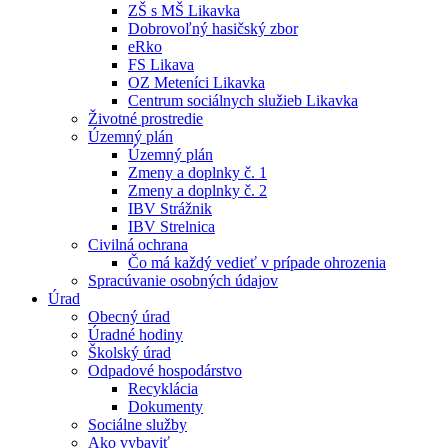
ZŠ s MŠ Likavka
Dobrovoľný hasičský zbor
eRko
FS Likava
OZ Meteníci Likavka
Centrum sociálnych služieb Likavka
Životné prostredie
Územný plán
Územný plán
Zmeny a doplnky č. 1
Zmeny a doplnky č. 2
IBV Strážnik
IBV Strelnica
Civilná ochrana
Čo má každý vedieť v prípade ohrozenia
Spracúvanie osobných údajov
Úrad
Obecný úrad
Úradné hodiny
Školský úrad
Odpadové hospodárstvo
Recyklácia
Dokumenty
Sociálne služby
Ako vybaviť