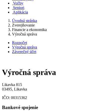
Voľby
Seniori
Aplikácia
Úvodná stránka
Zverejňovanie
Financie a ekonomika
Výročná správa
Rozpočet
Výročná správa
Záverečný účet
Výročná správa
Likavka 815
03495, Likavka
IČO:
00315362
Bankové spojenie