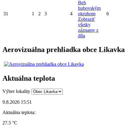
Beh
hubovským
31
1
2
3
4
okruhom
6
Zobraziť
všetky
záznamy z
dňa
Aerovizuálna prehliadka obce Likavka
Aktuálna teplota
Výber lokality
9.8.2026 15:51
Aktuálna teplota:
27.5 °C