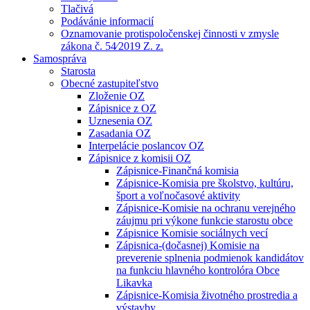
Tlačivá
Podávánie informacií
Oznamovanie protispoločenskej činnosti v zmysle
zákona č. 54⁄2019 Z. z.
Samospráva
Starosta
Obecné zastupiteľstvo
Zloženie OZ
Zápisnice z OZ
Uznesenia OZ
Zasadania OZ
Interpelácie poslancov OZ
Zápisnice z komisii OZ
Zápisnice-Finančná komisia
Zápisnice-Komisia pre školstvo, kultúru,
šport a voľnočasové aktivity
Zápisnice-Komisie na ochranu verejného
záujmu pri výkone funkcie starostu obce
Zápisnice Komisie sociálnych vecí
Zápisnica-(dočasnej) Komisie na
preverenie splnenia podmienok kandidátov
na funkciu hlavného kontrolóra Obce
Likavka
Zápisnice-Komisia životného prostredia a
výstavby