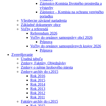
Zápisnice-Komisia životného prostredia a
výstavby
Zápisnice – Komisia na ochranu verejného
poriadku
Všeobecne záväzné nariadenia
Základné dokumenty obce
Voľby a referendá
Referendum 2026
Voľby do orgánov samosprávy obcí 2026
Príprava
Voľby do orgánov samosprávnych krajov 2026
Príprava
Zverejňovanie
Úradná tabuľa
Zmluvy, Faktúry, Objednávky
Zmluvy o nájme hrobového miesta
Zmluvy-archív do r.2015
Rok 2016
Rok 2015
Rok 2014
Rok 2013
Rok 2012
Rok 2011
Faktúry-archív do r.2015
Rok 2015