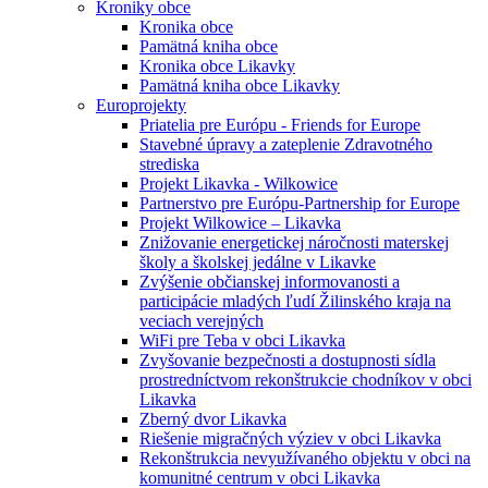
Kroniky obce
Kronika obce
Pamätná kniha obce
Kronika obce Likavky
Pamätná kniha obce Likavky
Europrojekty
Priatelia pre Európu - Friends for Europe
Stavebné úpravy a zateplenie Zdravotného
strediska
Projekt Likavka - Wilkowice
Partnerstvo pre Európu-Partnership for Europe
Projekt Wilkowice – Likavka
Znižovanie energetickej náročnosti materskej
školy a školskej jedálne v Likavke
Zvýšenie občianskej informovanosti a
participácie mladých ľudí Žilinského kraja na
veciach verejných
WiFi pre Teba v obci Likavka
Zvyšovanie bezpečnosti a dostupnosti sídla
prostredníctvom rekonštrukcie chodníkov v obci
Likavka
Zberný dvor Likavka
Riešenie migračných výziev v obci Likavka
Rekonštrukcia nevyužívaného objektu v obci na
komunitné centrum v obci Likavka