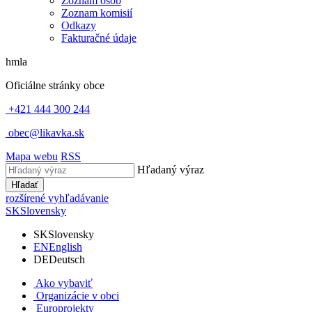
Zoznam osôb
Zoznam komisií
Odkazy
Fakturačné údaje
hmla
Oficiálne stránky obce
+421 444 300 244
obec@likavka.sk
Mapa webu
RSS
Hľadaný výraz
Hľadať
rozšírené vyhľadávanie
SK
Slovensky
SK
Slovensky
EN
English
DE
Deutsch
Ako vybaviť
Organizácie v obci
Europrojekty