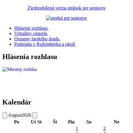
Zjednodušená verzia stránok pre seniorov
Hlásenie rozhlasu
Virtuálny cintorín
Oznamy farského úradu
Podujatia v Ružomberku a okolí
Hlásenia rozhlasu
Kalendár
August
2026
Po
Ut
St
Št
Pia
So
Ne
1
2