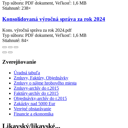
Typ súboru: PDF dokument, Veľkosť: 1,6 MB
Stiahnuté: 238×
Konsolidovaná výročná správa za rok 2024
Kons. výročná správa za rok 2024.pdf
Typ súboru: PDF dokument, Veľkosť: 1,6 MB
Stiahnuté: 84×
Zverejňovanie
Úradná tabuľa
Zmluvy, Faktúry, Objednávky
Zmluvy o nájme hrobového miesta
Zmluvy-archív do r.2015
Faktúry-archív do r.2015
Objednávky-archív do r.2015
Zakázky nad 5000 Eur
Verejné obstarávanie
Financie a ekonomika
Likavský/likavské...