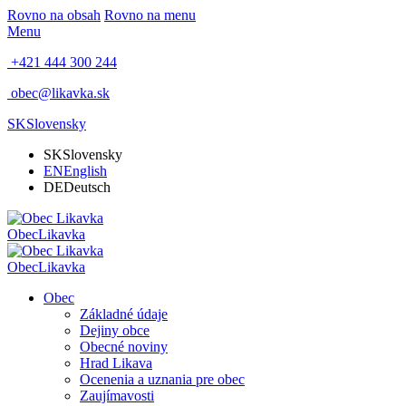
Rovno na obsah
Rovno na menu
Menu
+421 444 300 244
obec@likavka.sk
SK
Slovensky
SK
Slovensky
EN
English
DE
Deutsch
Obec
Likavka
Obec
Likavka
Obec
Základné údaje
Dejiny obce
Obecné noviny
Hrad Likava
Ocenenia a uznania pre obec
Zaujímavosti