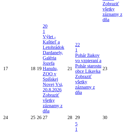
Zobraziť
všetky
záznamy z
dňa
20
1
Výlet -
Kaštieľ a
22
Letohrádok
1
Dardanely,
Pohár žiakov
Galéria
vo vzpieraní a
Jozefa
Pohár starostu
17
18
19
Hanulu,
21
23
obce Likavka
ZOO v
Zobraziť
Spišskej
všetky
Novej Vsi,
záznamy z
20.8.2026
dňa
Zobraziť
všetky
záznamy z
dňa
24
25
26
27
28
29
30
5
1