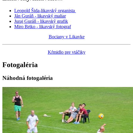
Leopold Šida-likavský organista
Ján Guráň - likavský maliar
Juraj Guráň - likavský grafik
Miro Brtko - likavský fotograf
Bociany v Likavke
Kŕmidlo pre vtáčiky
Fotogaléria
Náhodná fotogaléria