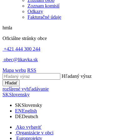
Zoznam osôb
Zoznam komisií
Odkazy
Fakturačné údaje
hmla
Oficiálne stránky obce
+421 444 300 244
obec@likavka.sk
Mapa webu
RSS
Hľadaný výraz
Hľadať
rozšírené vyhľadávanie
SK
Slovensky
SK
Slovensky
EN
English
DE
Deutsch
Ako vybaviť
Organizácie v obci
Europrojekty