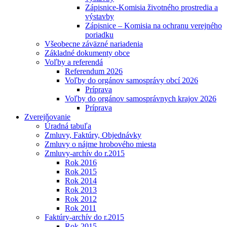
Zápisnice-Komisia životného prostredia a
výstavby
Zápisnice – Komisia na ochranu verejného
poriadku
Všeobecne záväzné nariadenia
Základné dokumenty obce
Voľby a referendá
Referendum 2026
Voľby do orgánov samosprávy obcí 2026
Príprava
Voľby do orgánov samosprávnych krajov 2026
Príprava
Zverejňovanie
Úradná tabuľa
Zmluvy, Faktúry, Objednávky
Zmluvy o nájme hrobového miesta
Zmluvy-archív do r.2015
Rok 2016
Rok 2015
Rok 2014
Rok 2013
Rok 2012
Rok 2011
Faktúry-archív do r.2015
Rok 2015