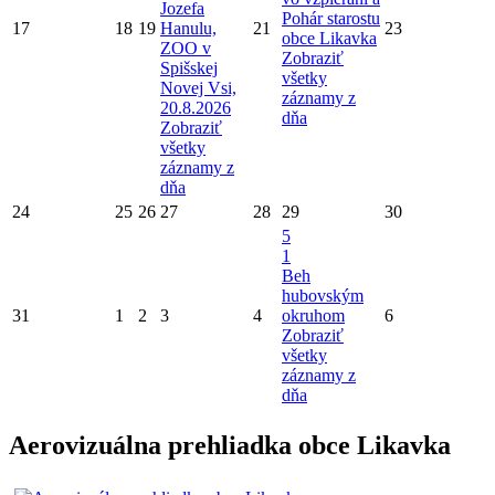
Jozefa
Pohár starostu
17
18
19
Hanulu,
21
23
obce Likavka
ZOO v
Zobraziť
Spišskej
všetky
Novej Vsi,
záznamy z
20.8.2026
dňa
Zobraziť
všetky
záznamy z
dňa
24
25
26
27
28
29
30
5
1
Beh
hubovským
31
1
2
3
4
okruhom
6
Zobraziť
všetky
záznamy z
dňa
Aerovizuálna prehliadka obce Likavka