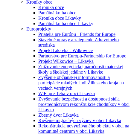
Kroniky obce
Kronika obce
Pamätná kniha obce
Kronika obce Likavky
Pamätná kniha obce Likavky
Europrojekty
Priatelia pre Európu - Friends for Europe
Stavebné úpravy a zateplenie Zdravotného
strediska
Projekt Likavka - Wilkowice
Partnerstvo pre Európu-Partnership for Europe
Projekt Wilkowice – Likavka
Znižovanie energetickej náročnosti materskej
školy a školskej jedálne v Likavke
Zvýšenie občianskej informovanosti a
participácie mladých ľudí Žilinského kraja na
veciach verejných
WiFi pre Teba v obci Likavka
Zvyšovanie bezpečnosti a dostupnosti sídla
prostredníctvom rekonštrukcie chodníkov v obci
Likavka
Zberný dvor Likavka
Riešenie migračných výziev v obci Likavka
Rekonštrukcia nevyužívaného objektu v obci na
komunitné centrum v obci Likavka