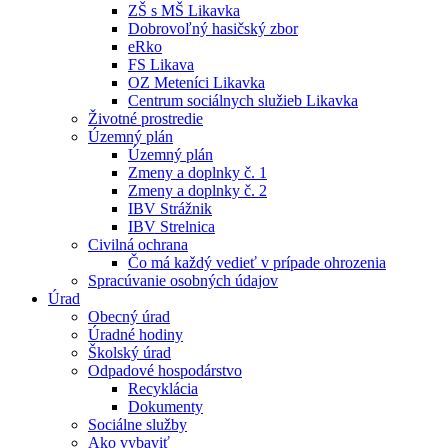
ZŠ s MŠ Likavka
Dobrovoľný hasičský zbor
eRko
FS Likava
OZ Meteníci Likavka
Centrum sociálnych služieb Likavka
Životné prostredie
Územný plán
Územný plán
Zmeny a doplnky č. 1
Zmeny a doplnky č. 2
IBV Strážnik
IBV Strelnica
Civilná ochrana
Čo má každý vedieť v prípade ohrozenia
Spracúvanie osobných údajov
Úrad
Obecný úrad
Úradné hodiny
Školský úrad
Odpadové hospodárstvo
Recyklácia
Dokumenty
Sociálne služby
Ako vybaviť