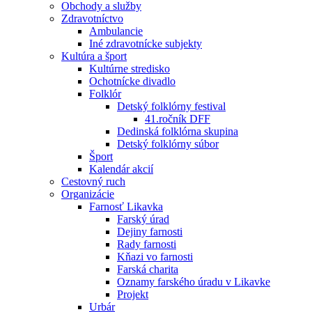
Obchody a služby
Zdravotníctvo
Ambulancie
Iné zdravotnícke subjekty
Kultúra a šport
Kultúrne stredisko
Ochotnícke divadlo
Folklór
Detský folklórny festival
41.ročník DFF
Dedinská folklórna skupina
Detský folklórny súbor
Šport
Kalendár akcií
Cestovný ruch
Organizácie
Farnosť Likavka
Farský úrad
Dejiny farnosti
Rady farnosti
Kňazi vo farnosti
Farská charita
Oznamy farského úradu v Likavke
Projekt
Urbár