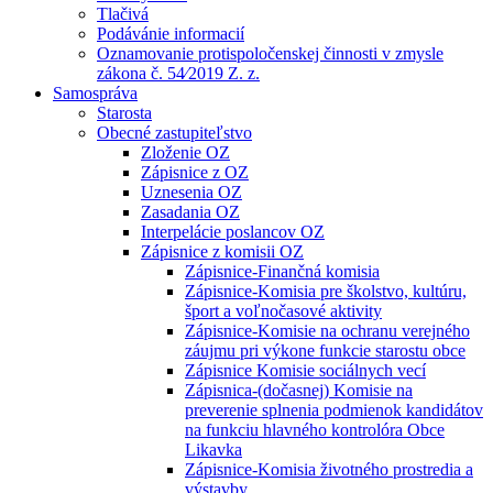
Tlačivá
Podávánie informacií
Oznamovanie protispoločenskej činnosti v zmysle
zákona č. 54⁄2019 Z. z.
Samospráva
Starosta
Obecné zastupiteľstvo
Zloženie OZ
Zápisnice z OZ
Uznesenia OZ
Zasadania OZ
Interpelácie poslancov OZ
Zápisnice z komisii OZ
Zápisnice-Finančná komisia
Zápisnice-Komisia pre školstvo, kultúru,
šport a voľnočasové aktivity
Zápisnice-Komisie na ochranu verejného
záujmu pri výkone funkcie starostu obce
Zápisnice Komisie sociálnych vecí
Zápisnica-(dočasnej) Komisie na
preverenie splnenia podmienok kandidátov
na funkciu hlavného kontrolóra Obce
Likavka
Zápisnice-Komisia životného prostredia a
výstavby