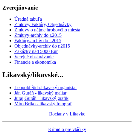
Zverejňovanie
Úradná tabuľa
Zmluvy, Faktúry, Objednávky
Zmluvy o nájme hrobového miesta
Zmluvy-archív do r.2015
Faktúry-archív do r.2015
Objednávky-archív do r.2015
Zakázky nad 5000 Eur
Verejné obstarávanie
Financie a ekonomika
Likavský/likavské...
Leopold Šida-likavský organista
Ján Guráň - likavský maliar
Juraj Guráň - likavský grafik
Miro Brtko - likavský fotograf
Bociany v Likavke
Kŕmidlo pre vtáčiky