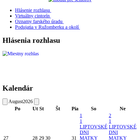
Hlásenie rozhlasu
Virtuálny cintorín
Oznamy farského úradu
Podujatia v Ružomberku a okolí
Hlásenia rozhlasu
Kalendár
August
2026
Po
Ut
St
Št
Pia
So
Ne
1
2
1
1
LIPTOVSKÉ
LIPTOVSKÉ
DNI
DNI
27
28
29
30
31
MATKY
MATKY