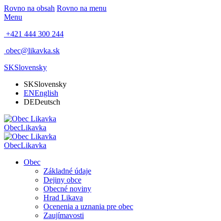
Rovno na obsah
Rovno na menu
Menu
+421 444 300 244
obec@likavka.sk
SK
Slovensky
SK
Slovensky
EN
English
DE
Deutsch
Obec
Likavka
Obec
Likavka
Obec
Základné údaje
Dejiny obce
Obecné noviny
Hrad Likava
Ocenenia a uznania pre obec
Zaujímavosti