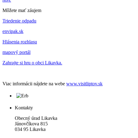
Môžete mať záujem
Triedenie odpadu
envipak.sk
Hlásenia rozhlasu
mapový portál
Zahrajte si hru o obci Likavka.
Viac informácii nájdete na webe
www.visitliptov.sk
Kontakty
Obecný úrad Likavka
Jánovčíkova 815
034 95 Likavka