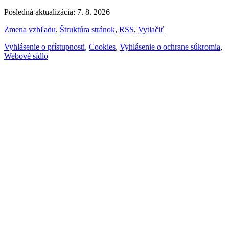
Posledná aktualizácia: 7. 8. 2026
Zmena vzhľadu
,
Štruktúra stránok
,
RSS
,
Vytlačiť
Vyhlásenie o prístupnosti
,
Cookies
,
Vyhlásenie o ochrane súkromia
,
Webové sídlo