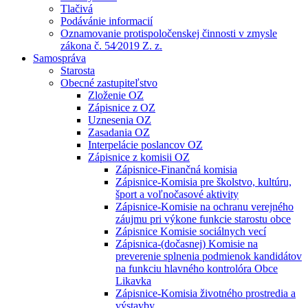
Tlačivá
Podávánie informacií
Oznamovanie protispoločenskej činnosti v zmysle
zákona č. 54⁄2019 Z. z.
Samospráva
Starosta
Obecné zastupiteľstvo
Zloženie OZ
Zápisnice z OZ
Uznesenia OZ
Zasadania OZ
Interpelácie poslancov OZ
Zápisnice z komisii OZ
Zápisnice-Finančná komisia
Zápisnice-Komisia pre školstvo, kultúru,
šport a voľnočasové aktivity
Zápisnice-Komisie na ochranu verejného
záujmu pri výkone funkcie starostu obce
Zápisnice Komisie sociálnych vecí
Zápisnica-(dočasnej) Komisie na
preverenie splnenia podmienok kandidátov
na funkciu hlavného kontrolóra Obce
Likavka
Zápisnice-Komisia životného prostredia a
výstavby