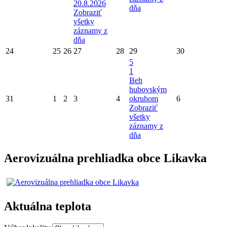
20.8.2026
dňa
Zobraziť
všetky
záznamy z
dňa
24
25
26
27
28
29
30
5
1
Beh
hubovským
31
1
2
3
4
okruhom
6
Zobraziť
všetky
záznamy z
dňa
Aerovizuálna prehliadka obce Likavka
Aktuálna teplota