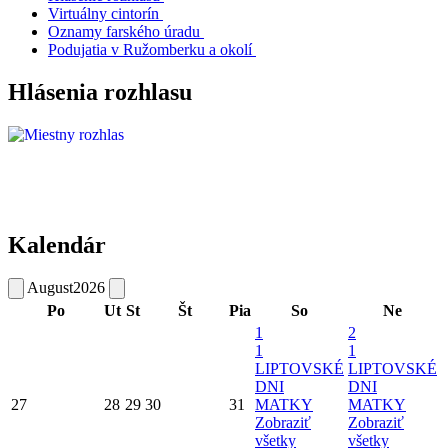
Virtuálny cintorín
Oznamy farského úradu
Podujatia v Ružomberku a okolí
Hlásenia rozhlasu
Kalendár
August
2026
Po
Ut
St
Št
Pia
So
Ne
1
2
1
1
LIPTOVSKÉ
LIPTOVSKÉ
DNI
DNI
27
28
29
30
31
MATKY
MATKY
Zobraziť
Zobraziť
všetky
všetky