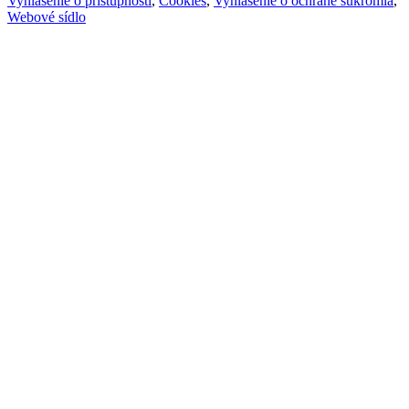
Vyhlásenie o prístupnosti
,
Cookies
,
Vyhlásenie o ochrane súkromia
,
Webové sídlo