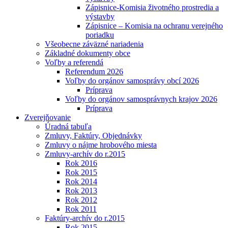
Zápisnice-Komisia životného prostredia a
výstavby
Zápisnice – Komisia na ochranu verejného
poriadku
Všeobecne záväzné nariadenia
Základné dokumenty obce
Voľby a referendá
Referendum 2026
Voľby do orgánov samosprávy obcí 2026
Príprava
Voľby do orgánov samosprávnych krajov 2026
Príprava
Zverejňovanie
Úradná tabuľa
Zmluvy, Faktúry, Objednávky
Zmluvy o nájme hrobového miesta
Zmluvy-archív do r.2015
Rok 2016
Rok 2015
Rok 2014
Rok 2013
Rok 2012
Rok 2011
Faktúry-archív do r.2015
Rok 2015