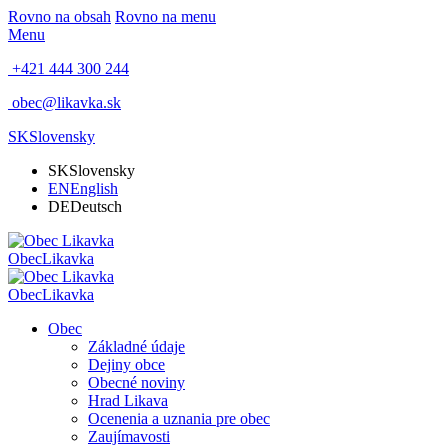
Rovno na obsah
Rovno na menu
Menu
+421 444 300 244
obec@likavka.sk
SK
Slovensky
SK
Slovensky
EN
English
DE
Deutsch
Obec
Likavka
Obec
Likavka
Obec
Základné údaje
Dejiny obce
Obecné noviny
Hrad Likava
Ocenenia a uznania pre obec
Zaujímavosti