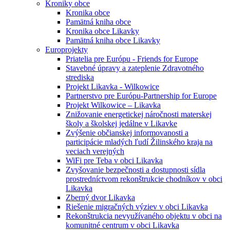
Kroniky obce
Kronika obce
Pamätná kniha obce
Kronika obce Likavky
Pamätná kniha obce Likavky
Europrojekty
Priatelia pre Európu - Friends for Europe
Stavebné úpravy a zateplenie Zdravotného
strediska
Projekt Likavka - Wilkowice
Partnerstvo pre Európu-Partnership for Europe
Projekt Wilkowice – Likavka
Znižovanie energetickej náročnosti materskej
školy a školskej jedálne v Likavke
Zvýšenie občianskej informovanosti a
participácie mladých ľudí Žilinského kraja na
veciach verejných
WiFi pre Teba v obci Likavka
Zvyšovanie bezpečnosti a dostupnosti sídla
prostredníctvom rekonštrukcie chodníkov v obci
Likavka
Zberný dvor Likavka
Riešenie migračných výziev v obci Likavka
Rekonštrukcia nevyužívaného objektu v obci na
komunitné centrum v obci Likavka