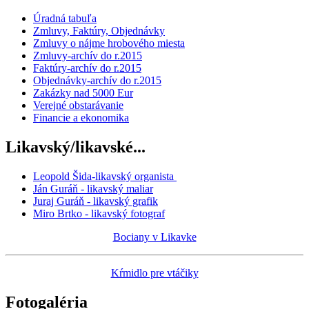
Úradná tabuľa
Zmluvy, Faktúry, Objednávky
Zmluvy o nájme hrobového miesta
Zmluvy-archív do r.2015
Faktúry-archív do r.2015
Objednávky-archív do r.2015
Zakázky nad 5000 Eur
Verejné obstarávanie
Financie a ekonomika
Likavský/likavské...
Leopold Šida-likavský organista
Ján Guráň - likavský maliar
Juraj Guráň - likavský grafik
Miro Brtko - likavský fotograf
Bociany v Likavke
Kŕmidlo pre vtáčiky
Fotogaléria