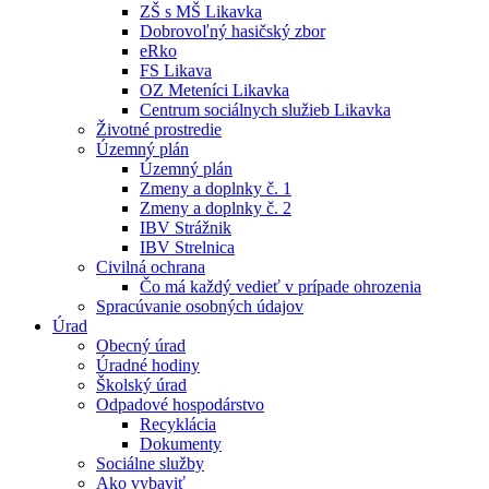
ZŠ s MŠ Likavka
Dobrovoľný hasičský zbor
eRko
FS Likava
OZ Meteníci Likavka
Centrum sociálnych služieb Likavka
Životné prostredie
Územný plán
Územný plán
Zmeny a doplnky č. 1
Zmeny a doplnky č. 2
IBV Strážnik
IBV Strelnica
Civilná ochrana
Čo má každý vedieť v prípade ohrozenia
Spracúvanie osobných údajov
Úrad
Obecný úrad
Úradné hodiny
Školský úrad
Odpadové hospodárstvo
Recyklácia
Dokumenty
Sociálne služby
Ako vybaviť