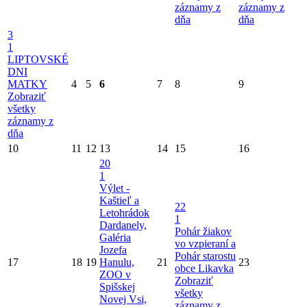
záznamy z
záznamy z
dňa
dňa
3
1
LIPTOVSKÉ
DNI
MATKY
4
5
6
7
8
9
Zobraziť
všetky
záznamy z
dňa
10
11
12
13
14
15
16
20
1
Výlet -
Kaštieľ a
22
Letohrádok
1
Dardanely,
Pohár žiakov
Galéria
vo vzpieraní a
Jozefa
Pohár starostu
17
18
19
Hanulu,
21
23
obce Likavka
ZOO v
Zobraziť
Spišskej
všetky
Novej Vsi,
záznamy z