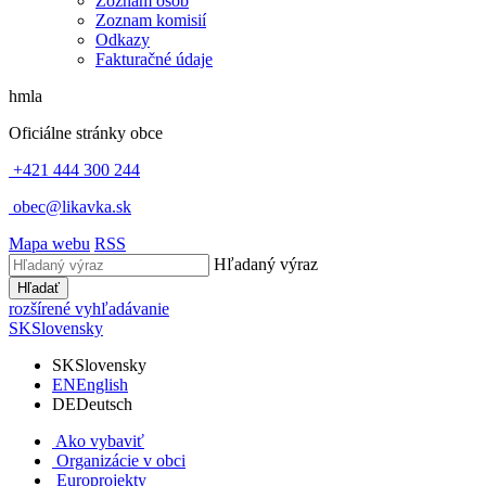
Zoznam osôb
Zoznam komisií
Odkazy
Fakturačné údaje
hmla
Oficiálne stránky obce
+421 444 300 244
obec@likavka.sk
Mapa webu
RSS
Hľadaný výraz
Hľadať
rozšírené vyhľadávanie
SK
Slovensky
SK
Slovensky
EN
English
DE
Deutsch
Ako vybaviť
Organizácie v obci
Europrojekty