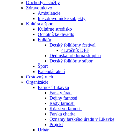
Obchody a služby
Zdravotníctvo
Ambulancie
Iné zdravotnícke subjekty
Kultúra a šport
Kultúrne stredisko
Ochotnícke divadlo
Folklór
Detský folklórny festival
41.ročník DFF
Dedinská folklórna skupina
Detský folklórny súbor
Šport
Kalendár akcií
Cestovný ruch
Organizácie
Farnosť Likavka
Farský úrad
Dejiny farnosti
Rady farnosti
Kňazi vo farnosti
Farská charita
Oznamy farského úradu v Likavke
Projekt
Urbár