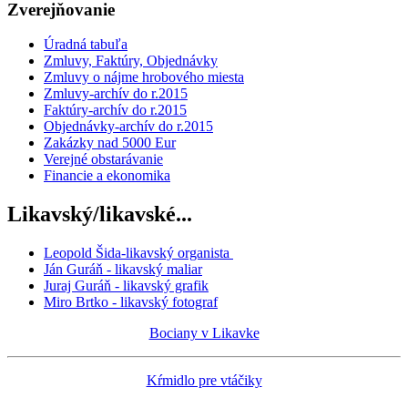
Zverejňovanie
Úradná tabuľa
Zmluvy, Faktúry, Objednávky
Zmluvy o nájme hrobového miesta
Zmluvy-archív do r.2015
Faktúry-archív do r.2015
Objednávky-archív do r.2015
Zakázky nad 5000 Eur
Verejné obstarávanie
Financie a ekonomika
Likavský/likavské...
Leopold Šida-likavský organista
Ján Guráň - likavský maliar
Juraj Guráň - likavský grafik
Miro Brtko - likavský fotograf
Bociany v Likavke
Kŕmidlo pre vtáčiky