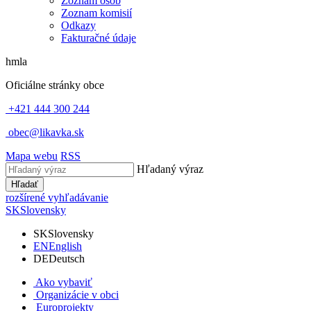
Zoznam osôb
Zoznam komisií
Odkazy
Fakturačné údaje
hmla
Oficiálne stránky obce
+421 444 300 244
obec@likavka.sk
Mapa webu
RSS
Hľadaný výraz
Hľadať
rozšírené vyhľadávanie
SK
Slovensky
SK
Slovensky
EN
English
DE
Deutsch
Ako vybaviť
Organizácie v obci
Europrojekty