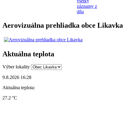
všetky
záznamy z
dňa
Aerovizuálna prehliadka obce Likavka
Aktuálna teplota
Výber lokality
9.8.2026 16:28
Aktuálna teplota:
27.2 °C