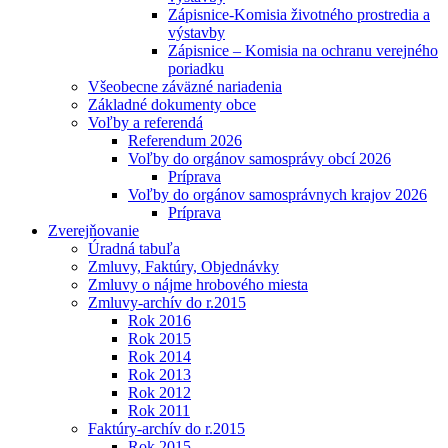
Zápisnice-Komisia životného prostredia a
výstavby
Zápisnice – Komisia na ochranu verejného
poriadku
Všeobecne záväzné nariadenia
Základné dokumenty obce
Voľby a referendá
Referendum 2026
Voľby do orgánov samosprávy obcí 2026
Príprava
Voľby do orgánov samosprávnych krajov 2026
Príprava
Zverejňovanie
Úradná tabuľa
Zmluvy, Faktúry, Objednávky
Zmluvy o nájme hrobového miesta
Zmluvy-archív do r.2015
Rok 2016
Rok 2015
Rok 2014
Rok 2013
Rok 2012
Rok 2011
Faktúry-archív do r.2015
Rok 2015