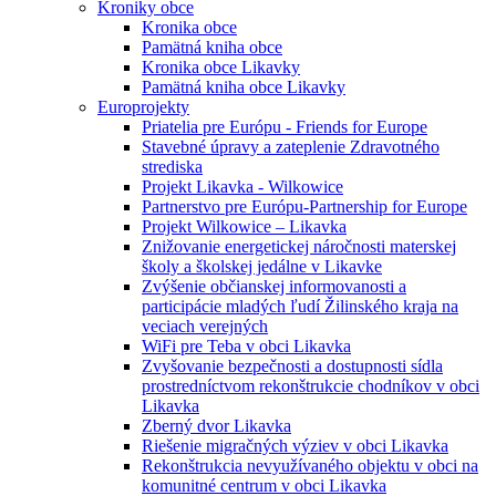
Kroniky obce
Kronika obce
Pamätná kniha obce
Kronika obce Likavky
Pamätná kniha obce Likavky
Europrojekty
Priatelia pre Európu - Friends for Europe
Stavebné úpravy a zateplenie Zdravotného
strediska
Projekt Likavka - Wilkowice
Partnerstvo pre Európu-Partnership for Europe
Projekt Wilkowice – Likavka
Znižovanie energetickej náročnosti materskej
školy a školskej jedálne v Likavke
Zvýšenie občianskej informovanosti a
participácie mladých ľudí Žilinského kraja na
veciach verejných
WiFi pre Teba v obci Likavka
Zvyšovanie bezpečnosti a dostupnosti sídla
prostredníctvom rekonštrukcie chodníkov v obci
Likavka
Zberný dvor Likavka
Riešenie migračných výziev v obci Likavka
Rekonštrukcia nevyužívaného objektu v obci na
komunitné centrum v obci Likavka