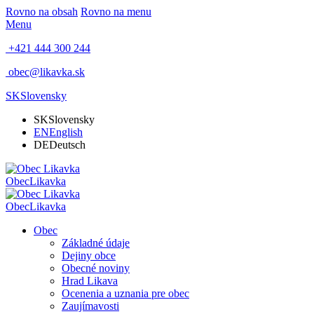
Rovno na obsah
Rovno na menu
Menu
+421 444 300 244
obec@likavka.sk
SK
Slovensky
SK
Slovensky
EN
English
DE
Deutsch
Obec
Likavka
Obec
Likavka
Obec
Základné údaje
Dejiny obce
Obecné noviny
Hrad Likava
Ocenenia a uznania pre obec
Zaujímavosti