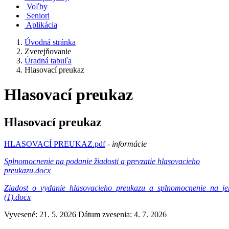
Voľby
Seniori
Aplikácia
Úvodná stránka
Zverejňovanie
Úradná tabuľa
Hlasovací preukaz
Hlasovací preukaz
Hlasovací preukaz
HLASOVACÍ PREUKAZ.pdf
- informácie
Splnomocnenie na podanie žiadosti a prevzatie hlasovacieho
preukazu.docx
Ziadost_o_vydanie_hlasovacieho_preukazu_a_splnomocnenie_na_jeh
(1).docx
Vyvesené: 21. 5. 2026
Dátum zvesenia: 4. 7. 2026