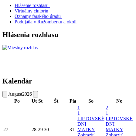
Hlásenie rozhlasu
Virtuálny cintorín
Oznamy farského úradu
Podujatia v Ružomberku a okolí
Hlásenia rozhlasu
Kalendár
August
2026
Po
Ut
St
Št
Pia
So
Ne
1
2
1
1
LIPTOVSKÉ
LIPTOVSKÉ
DNI
DNI
27
28
29
30
31
MATKY
MATKY
Zobraziť
Zobraziť