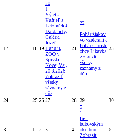
20
1
Výlet -
Kaštieľ a
22
Letohrádok
1
Dardanely,
Pohár žiakov
Galéria
vo vzpieraní a
Jozefa
Pohár starostu
17
18
19
Hanulu,
21
23
obce Likavka
ZOO v
Zobraziť
Spišskej
všetky
Novej Vsi,
záznamy z
20.8.2026
dňa
Zobraziť
všetky
záznamy z
dňa
24
25
26
27
28
29
30
5
1
Beh
hubovským
31
1
2
3
4
okruhom
6
Zobraziť