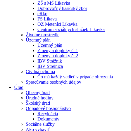
ZŠ s MŠ Likavka
Dobrovoľný hasičský zbor
eRko
FS Likava
OZ Meteníci Likavka
Centrum sociálnych služieb Likavka
Životné prostredie
Územný plán
Územný plán
Zmeny a doplnky č. 1
Zmeny a doplnky č. 2
IBV Strážnik
IBV Strelnica
Civilná ochrana
Čo má každý vedieť v prípade ohrozenia
Spracúvanie osobných údajov
Úrad
Obecný úrad
Úradné hodiny
Školský úrad
Odpadové hospodárstvo
Recyklácia
Dokumenty
Sociálne služby
Ako vybaviť