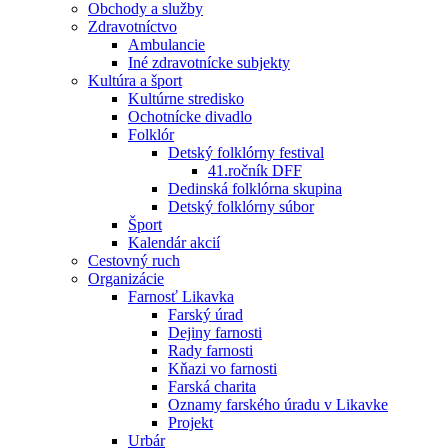
Obchody a služby
Zdravotníctvo
Ambulancie
Iné zdravotnícke subjekty
Kultúra a šport
Kultúrne stredisko
Ochotnícke divadlo
Folklór
Detský folklórny festival
41.ročník DFF
Dedinská folklórna skupina
Detský folklórny súbor
Šport
Kalendár akcií
Cestovný ruch
Organizácie
Farnosť Likavka
Farský úrad
Dejiny farnosti
Rady farnosti
Kňazi vo farnosti
Farská charita
Oznamy farského úradu v Likavke
Projekt
Urbár