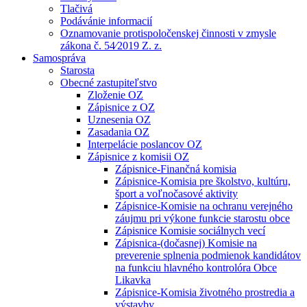
Tlačivá
Podávánie informacií
Oznamovanie protispoločenskej činnosti v zmysle
zákona č. 54⁄2019 Z. z.
Samospráva
Starosta
Obecné zastupiteľstvo
Zloženie OZ
Zápisnice z OZ
Uznesenia OZ
Zasadania OZ
Interpelácie poslancov OZ
Zápisnice z komisii OZ
Zápisnice-Finančná komisia
Zápisnice-Komisia pre školstvo, kultúru,
šport a voľnočasové aktivity
Zápisnice-Komisie na ochranu verejného
záujmu pri výkone funkcie starostu obce
Zápisnice Komisie sociálnych vecí
Zápisnica-(dočasnej) Komisie na
preverenie splnenia podmienok kandidátov
na funkciu hlavného kontrolóra Obce
Likavka
Zápisnice-Komisia životného prostredia a
výstavby