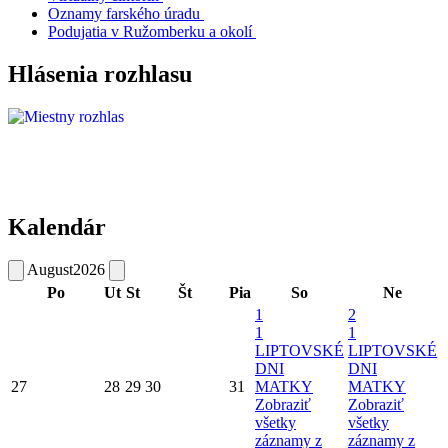
Oznamy farského úradu
Podujatia v Ružomberku a okolí
Hlásenia rozhlasu
Kalendár
August
2026
Po
Ut
St
Št
Pia
So
Ne
1
2
1
1
LIPTOVSKÉ
LIPTOVSKÉ
DNI
DNI
27
28
29
30
31
MATKY
MATKY
Zobraziť
Zobraziť
všetky
všetky
záznamy z
záznamy z