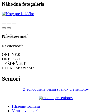
Náhodná fotogaléria
Návštevnosť
Návštevnosť:
ONLINE:
0
DNES:
380
TÝŽDEŇ:
2911
CELKOM:
3397247
Seniori
Zjednodušená verzia stránok pre seniorov
Hlásenie rozhlasu
Virtuálny cintorín