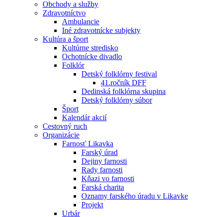
Obchody a služby
Zdravotníctvo
Ambulancie
Iné zdravotnícke subjekty
Kultúra a šport
Kultúrne stredisko
Ochotnícke divadlo
Folklór
Detský folklórny festival
41.ročník DFF
Dedinská folklórna skupina
Detský folklórny súbor
Šport
Kalendár akcií
Cestovný ruch
Organizácie
Farnosť Likavka
Farský úrad
Dejiny farnosti
Rady farnosti
Kňazi vo farnosti
Farská charita
Oznamy farského úradu v Likavke
Projekt
Urbár