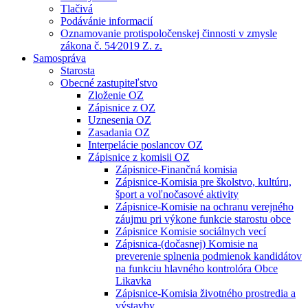
Tlačivá
Podávánie informacií
Oznamovanie protispoločenskej činnosti v zmysle
zákona č. 54⁄2019 Z. z.
Samospráva
Starosta
Obecné zastupiteľstvo
Zloženie OZ
Zápisnice z OZ
Uznesenia OZ
Zasadania OZ
Interpelácie poslancov OZ
Zápisnice z komisii OZ
Zápisnice-Finančná komisia
Zápisnice-Komisia pre školstvo, kultúru,
šport a voľnočasové aktivity
Zápisnice-Komisie na ochranu verejného
záujmu pri výkone funkcie starostu obce
Zápisnice Komisie sociálnych vecí
Zápisnica-(dočasnej) Komisie na
preverenie splnenia podmienok kandidátov
na funkciu hlavného kontrolóra Obce
Likavka
Zápisnice-Komisia životného prostredia a
výstavby