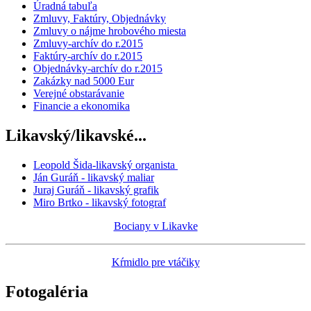
Úradná tabuľa
Zmluvy, Faktúry, Objednávky
Zmluvy o nájme hrobového miesta
Zmluvy-archív do r.2015
Faktúry-archív do r.2015
Objednávky-archív do r.2015
Zakázky nad 5000 Eur
Verejné obstarávanie
Financie a ekonomika
Likavský/likavské...
Leopold Šida-likavský organista
Ján Guráň - likavský maliar
Juraj Guráň - likavský grafik
Miro Brtko - likavský fotograf
Bociany v Likavke
Kŕmidlo pre vtáčiky
Fotogaléria