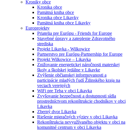
Kroniky obce
Kronika obce
Pamätná kniha obce
Kronika obce Likavky
Pamätná kniha obce Likavky
Europrojekty
Priatelia pre Európu - Friends for Europe
Stavebné úpravy a zateplenie Zdravotného
strediska
Projekt Likavka - Wilkowice
Partnerstvo pre Európu-Partnership for Europe
Projekt Wilkowice – Likavka
Znižovanie energetickej náročnosti materskej
školy a školskej jedálne v Likavke
Zvýšenie občianskej informovanosti a
participácie mladých ľudí Žilinského kraja na
veciach verejných
WiFi pre Teba v obci Likavka
Zvyšovanie bezpečnosti a dostupnosti sídla
prostredníctvom rekonštrukcie chodníkov v obci
Likavka
Zberný dvor Likavka
Riešenie migračných výziev v obci Likavka
Rekonštrukcia nevyužívaného objektu v obci na
komunitné centrum v obci Likavka