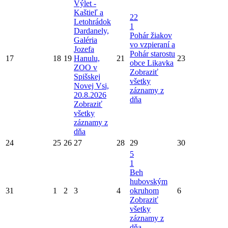
Výlet -
Kaštieľ a
22
Letohrádok
1
Dardanely,
Pohár žiakov
Galéria
vo vzpieraní a
Jozefa
Pohár starostu
17
18
19
Hanulu,
21
23
obce Likavka
ZOO v
Zobraziť
Spišskej
všetky
Novej Vsi,
záznamy z
20.8.2026
dňa
Zobraziť
všetky
záznamy z
dňa
24
25
26
27
28
29
30
5
1
Beh
hubovským
31
1
2
3
4
okruhom
6
Zobraziť
všetky
záznamy z
dňa