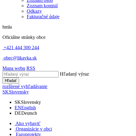
Zoznam osôb
Zoznam komisií
Odkazy
Fakturačné údaje
hmla
Oficiálne stránky obce
+421 444 300 244
obec@likavka.sk
Mapa webu
RSS
Hľadaný výraz
Hľadať
rozšírené vyhľadávanie
SK
Slovensky
SK
Slovensky
EN
English
DE
Deutsch
Ako vybaviť
Organizácie v obci
Europrojekty