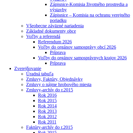
Zápisnice-Komisia životného prostredia a
výstavby
Zápisnice – Komisia na ochranu verejného
poriadku
Všeobecne záväzné nariadenia
Základné dokumenty obce
Voľby a referendá
Referendum 2026
Voľby do orgánov samosprávy obcí 2026
Príprava
Voľby do orgánov samosprávnych krajov 2026
Príprava
Zverejňovanie
Úradná tabuľa
Zmluvy, Faktúry, Objednávky
Zmluvy o nájme hrobového miesta
Zmluvy-archív do r.2015
Rok 2016
Rok 2015
Rok 2014
Rok 2013
Rok 2012
Rok 2011
Faktúry-archív do r.2015
Rok 2015