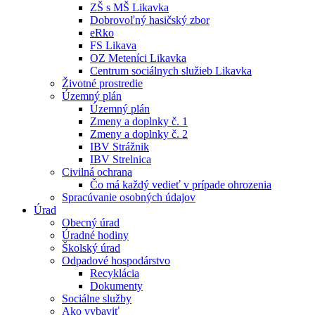
ZŠ s MŠ Likavka
Dobrovoľný hasičský zbor
eRko
FS Likava
OZ Meteníci Likavka
Centrum sociálnych služieb Likavka
Životné prostredie
Územný plán
Územný plán
Zmeny a doplnky č. 1
Zmeny a doplnky č. 2
IBV Strážnik
IBV Strelnica
Civilná ochrana
Čo má každý vedieť v prípade ohrozenia
Spracúvanie osobných údajov
Úrad
Obecný úrad
Úradné hodiny
Školský úrad
Odpadové hospodárstvo
Recyklácia
Dokumenty
Sociálne služby
Ako vybaviť