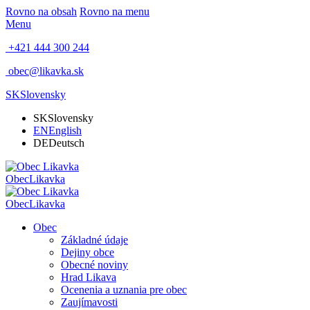
Rovno na obsah
Rovno na menu
Menu
+421 444 300 244
obec@likavka.sk
SK
Slovensky
SK
Slovensky
EN
English
DE
Deutsch
Obec
Likavka
Obec
Likavka
Obec
Základné údaje
Dejiny obce
Obecné noviny
Hrad Likava
Ocenenia a uznania pre obec
Zaujímavosti