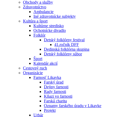
Obchody a služby
Zdravotníctvo
Ambulancie
Iné zdravotnícke subjekty
Kultúra a šport
Kultúrne stredisko
Ochotnícke divadlo
Folklór
Detský folklórny festival
41.ročník DFF
Dedinská folklórna skupina
Detský folklórny súbor
Šport
Kalendár akcií
Cestovný ruch
Organizácie
Farnosť Likavka
Farský úrad
Dejiny farnosti
Rady farnosti
Kňazi vo farnosti
Farská charita
Oznamy farského úradu v Likavke
Projekt
Urbár