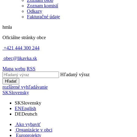
Zoznam osôb
Zoznam komisií
Odkazy
Fakturačné údaje
hmla
Oficiálne stránky obce
+421 444 300 244
obec@likavka.sk
Mapa webu
RSS
Hľadaný výraz
Hľadať
rozšírené vyhľadávanie
SK
Slovensky
SK
Slovensky
EN
English
DE
Deutsch
Ako vybaviť
Organizácie v obci
Europrojekty