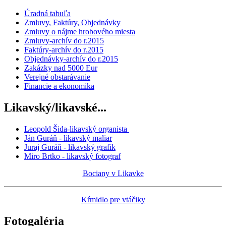
Úradná tabuľa
Zmluvy, Faktúry, Objednávky
Zmluvy o nájme hrobového miesta
Zmluvy-archív do r.2015
Faktúry-archív do r.2015
Objednávky-archív do r.2015
Zakázky nad 5000 Eur
Verejné obstarávanie
Financie a ekonomika
Likavský/likavské...
Leopold Šida-likavský organista
Ján Guráň - likavský maliar
Juraj Guráň - likavský grafik
Miro Brtko - likavský fotograf
Bociany v Likavke
Kŕmidlo pre vtáčiky
Fotogaléria