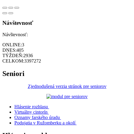
Návštevnosť
Návštevnosť:
ONLINE:
3
DNES:
405
TÝŽDEŇ:
2936
CELKOM:
3397272
Seniori
Zjednodušená verzia stránok pre seniorov
Hlásenie rozhlasu
Virtuálny cintorín
Oznamy farského úradu
Podujatia v Ružomberku a okolí