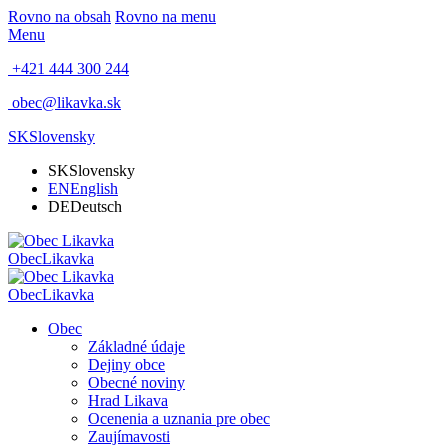
Rovno na obsah
Rovno na menu
Menu
+421 444 300 244
obec@likavka.sk
SK
Slovensky
SK
Slovensky
EN
English
DE
Deutsch
Obec
Likavka
Obec
Likavka
Obec
Základné údaje
Dejiny obce
Obecné noviny
Hrad Likava
Ocenenia a uznania pre obec
Zaujímavosti