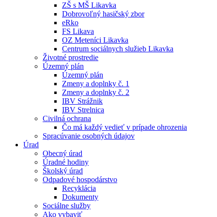
ZŠ s MŠ Likavka
Dobrovoľný hasičský zbor
eRko
FS Likava
OZ Meteníci Likavka
Centrum sociálnych služieb Likavka
Životné prostredie
Územný plán
Územný plán
Zmeny a doplnky č. 1
Zmeny a doplnky č. 2
IBV Strážnik
IBV Strelnica
Civilná ochrana
Čo má každý vedieť v prípade ohrozenia
Spracúvanie osobných údajov
Úrad
Obecný úrad
Úradné hodiny
Školský úrad
Odpadové hospodárstvo
Recyklácia
Dokumenty
Sociálne služby
Ako vybaviť