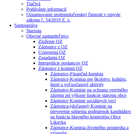
Tlačivá
Podávánie informacií
Oznamovanie protispoločenskej činnosti v zmysle
zákona č. 54⁄2019 Z. z.
Samospráva
Starosta
Obecné zastupiteľstvo
Zloženie OZ
Zápisnice z OZ
Uznesenia OZ
Zasadania OZ
Interpelácie poslancov OZ
Zápisnice z komisii OZ
Zápisnice-Finančná komisia
Zápisnice-Komisia pre školstvo, kultúru,
šport a voľnočasové aktivity
Zápisnice-Komisie na ochranu verejného
záujmu pri výkone funkcie starostu obce
Zápisnice Komisie sociálnych vecí
Zápisnica-(dočasnej) Komisie na
preverenie splnenia podmienok kandidátov
na funkciu hlavného kontrolóra Obce
Likavka
Zápisnice-Komisia životného prostredia a
výstavby