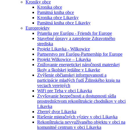
Kroniky obce
Kronika obce
Pamätná kniha obce
Kronika obce Likavky
Pamätná kniha obce Likavky
Europrojekty
Priatelia pre Európu - Friends for Europe
Stavebné úpravy a zateplenie Zdravotného
strediska
Projekt Likavka - Wilkowice
Partnerstvo pre Európu-Partnership for Europe
Projekt Wilkowice – Likavka
Znižovanie energetickej náročnosti materskej
školy a školskej jedálne v Likavke
Zvýšenie občianskej informovanosti a
participácie mladých ľudí Žilinského kraja na
veciach verejných
WiFi pre Teba v obci Likavka
Zvyšovanie bezpečnosti a dostupnosti sídla
prostredníctvom rekonštrukcie chodníkov v obci
Likavka
Zberný dvor Likavka
Riešenie migračných výziev v obci Likavka
Rekonštrukcia nevyužívaného objektu v obci na
komunitné centrum v obci Likavka