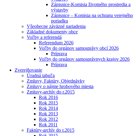
Zápisnice-Komisia životného prostredia a
výstavby
Zápisnice – Komisia na ochranu verejného
poriadku
Všeobecne záväzné nariadenia
Základné dokumenty obce
Voľby a referendá
Referendum 2026
Voľby do orgánov samosprávy obcí 2026
Príprava
Voľby do orgánov samosprávnych krajov 2026
Príprava
Zverejňovanie
Úradná tabuľa
Zmluvy, Faktúry, Objednávky
Zmluvy o nájme hrobového miesta
Zmluvy-archív do r.2015
Rok 2016
Rok 2015
Rok 2014
Rok 2013
Rok 2012
Rok 2011
Faktúry-archív do r.2015
Rok 2015