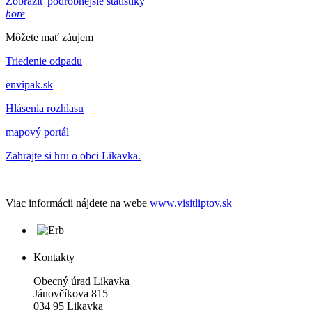
Zobraziť podrobnejšie štatistiky
hore
Môžete mať záujem
Triedenie odpadu
envipak.sk
Hlásenia rozhlasu
mapový portál
Zahrajte si hru o obci Likavka.
Viac informácii nájdete na webe
www.visitliptov.sk
Kontakty
Obecný úrad Likavka
Jánovčíkova 815
034 95 Likavka