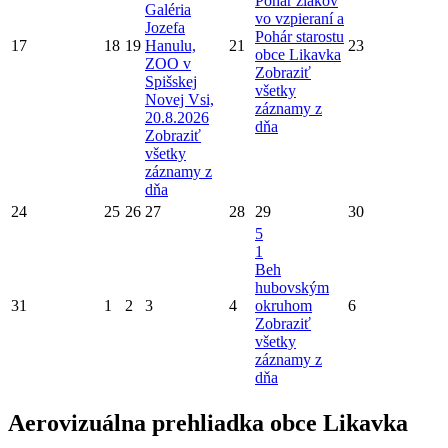
Pohár žiakov
Galéria
vo vzpieraní a
Jozefa
Pohár starostu
17
18
19
Hanulu,
21
23
obce Likavka
ZOO v
Zobraziť
Spišskej
všetky
Novej Vsi,
záznamy z
20.8.2026
dňa
Zobraziť
všetky
záznamy z
dňa
24
25
26
27
28
29
30
5
1
Beh
hubovským
31
1
2
3
4
okruhom
6
Zobraziť
všetky
záznamy z
dňa
Aerovizuálna prehliadka obce Likavka