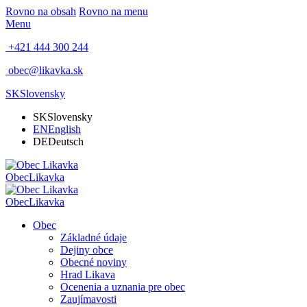
Rovno na obsah
Rovno na menu
Menu
+421 444 300 244
obec@likavka.sk
SK
Slovensky
SK
Slovensky
EN
English
DE
Deutsch
Obec
Likavka
Obec
Likavka
Obec
Základné údaje
Dejiny obce
Obecné noviny
Hrad Likava
Ocenenia a uznania pre obec
Zaujímavosti