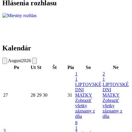
Hlásenia rozhlasu
Kalendár
August
2026
Po
Ut
St
Št
Pia
So
Ne
1
2
1
1
LIPTOVSKÉ
LIPTOVSKÉ
DNI
DNI
27
28
29
30
31
MATKY
MATKY
Zobraziť
Zobraziť
všetky
všetky
záznamy z
záznamy z
dňa
dňa
8
1
3