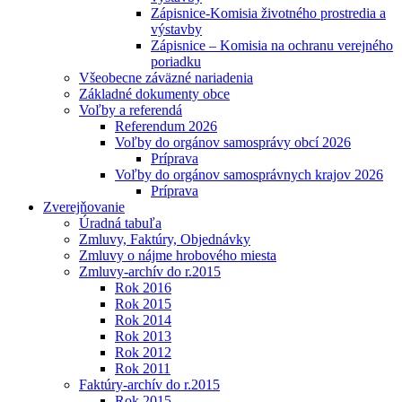
Zápisnice-Komisia životného prostredia a
výstavby
Zápisnice – Komisia na ochranu verejného
poriadku
Všeobecne záväzné nariadenia
Základné dokumenty obce
Voľby a referendá
Referendum 2026
Voľby do orgánov samosprávy obcí 2026
Príprava
Voľby do orgánov samosprávnych krajov 2026
Príprava
Zverejňovanie
Úradná tabuľa
Zmluvy, Faktúry, Objednávky
Zmluvy o nájme hrobového miesta
Zmluvy-archív do r.2015
Rok 2016
Rok 2015
Rok 2014
Rok 2013
Rok 2012
Rok 2011
Faktúry-archív do r.2015
Rok 2015