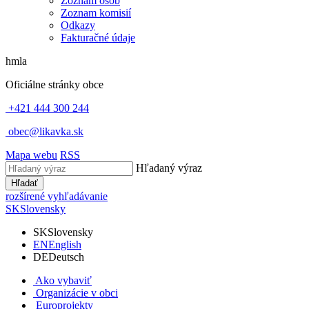
Zoznam osôb
Zoznam komisií
Odkazy
Fakturačné údaje
hmla
Oficiálne stránky obce
+421 444 300 244
obec@likavka.sk
Mapa webu
RSS
Hľadaný výraz
Hľadať
rozšírené vyhľadávanie
SK
Slovensky
SK
Slovensky
EN
English
DE
Deutsch
Ako vybaviť
Organizácie v obci
Europrojekty