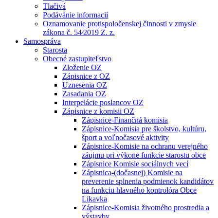
Tlačivá
Podávánie informacií
Oznamovanie protispoločenskej činnosti v zmysle
zákona č. 54⁄2019 Z. z.
Samospráva
Starosta
Obecné zastupiteľstvo
Zloženie OZ
Zápisnice z OZ
Uznesenia OZ
Zasadania OZ
Interpelácie poslancov OZ
Zápisnice z komisii OZ
Zápisnice-Finančná komisia
Zápisnice-Komisia pre školstvo, kultúru,
šport a voľnočasové aktivity
Zápisnice-Komisie na ochranu verejného
záujmu pri výkone funkcie starostu obce
Zápisnice Komisie sociálnych vecí
Zápisnica-(dočasnej) Komisie na
preverenie splnenia podmienok kandidátov
na funkciu hlavného kontrolóra Obce
Likavka
Zápisnice-Komisia životného prostredia a
výstavby