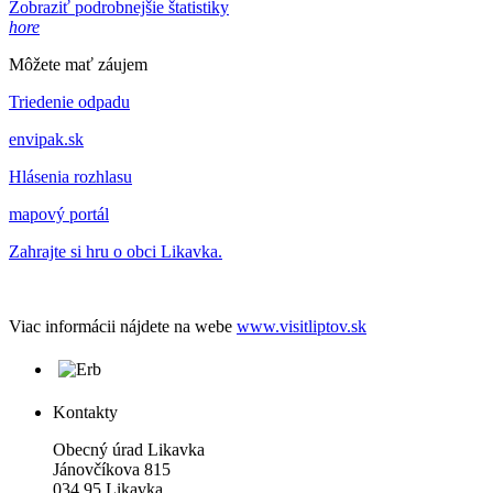
Zobraziť podrobnejšie štatistiky
hore
Môžete mať záujem
Triedenie odpadu
envipak.sk
Hlásenia rozhlasu
mapový portál
Zahrajte si hru o obci Likavka.
Viac informácii nájdete na webe
www.visitliptov.sk
Kontakty
Obecný úrad Likavka
Jánovčíkova 815
034 95 Likavka