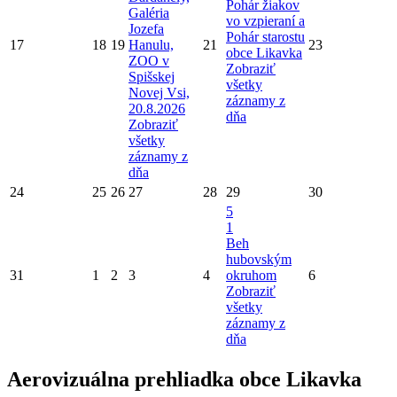
Pohár žiakov
Galéria
vo vzpieraní a
Jozefa
Pohár starostu
17
18
19
Hanulu,
21
23
obce Likavka
ZOO v
Zobraziť
Spišskej
všetky
Novej Vsi,
záznamy z
20.8.2026
dňa
Zobraziť
všetky
záznamy z
dňa
24
25
26
27
28
29
30
5
1
Beh
hubovským
31
1
2
3
4
okruhom
6
Zobraziť
všetky
záznamy z
dňa
Aerovizuálna prehliadka obce Likavka