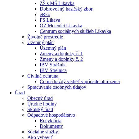
ZŠ s MŠ Likavka
Dobrovoľný hasičský zbor
eRko
FS Likava
OZ Meteníci Likavka
Centrum sociálnych služieb Likavka
Životné prostredie
Územný plán
Územný plán
Zmeny a doplnky č. 1
Zmeny a doplnky č. 2
IBV Strážnik
IBV Strelnica
Civilná ochrana
Čo má každý vedieť v prípade ohrozenia
Spracúvanie osobných údajov
Úrad
Obecný úrad
Úradné hodiny
Školský úrad
Odpadové hospodárstvo
Recyklácia
Dokumenty
Sociálne služby
Ako vybaviť