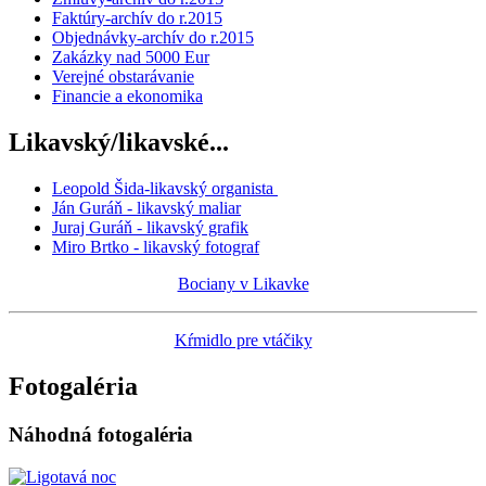
Faktúry-archív do r.2015
Objednávky-archív do r.2015
Zakázky nad 5000 Eur
Verejné obstarávanie
Financie a ekonomika
Likavský/likavské...
Leopold Šida-likavský organista
Ján Guráň - likavský maliar
Juraj Guráň - likavský grafik
Miro Brtko - likavský fotograf
Bociany v Likavke
Kŕmidlo pre vtáčiky
Fotogaléria
Náhodná fotogaléria