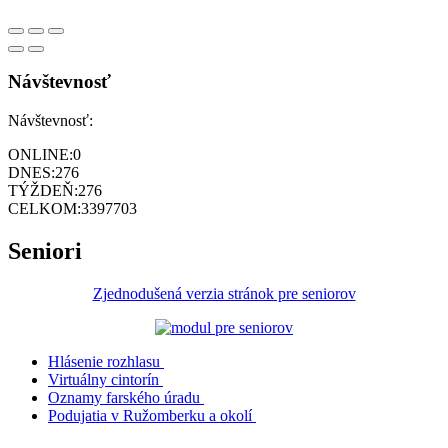
Návštevnosť
Návštevnosť:
ONLINE:
0
DNES:
276
TÝŽDEŇ:
276
CELKOM:
3397703
Seniori
Zjednodušená verzia stránok pre seniorov
Hlásenie rozhlasu
Virtuálny cintorín
Oznamy farského úradu
Podujatia v Ružomberku a okolí