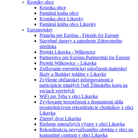
Kroniky obce
Kronika obce
Pamätná kniha obce
Kronika obce Likavky
Pamätná kniha obce Likavky
Europrojekty
Priatelia pre Európu - Friends for Europe
Stavebné úpravy a zateplenie Zdravotného
strediska
Projekt Likavka - Wilkowice
Partnerstvo pre Európu-Partnership for Europe
Projekt Wilkowice – Likavka
Znižovanie energetickej náročnosti materskej
školy a školskej jedálne v Likavke
Zvýšenie občianskej informovanosti a
participácie mladých ľudí Žilinského kraja na
veciach verejných
WiFi pre Teba v obci Likavka
Zvyšovanie bezpečnosti a dostupnosti sídla
prostredníctvom rekonštrukcie chodníkov v obci
Likavka
Zberný dvor Likavka
Riešenie migračných výziev v obci Likavka
Rekonštrukcia nevyužívaného objektu v obci na
komunitné centrum v obci Likavka