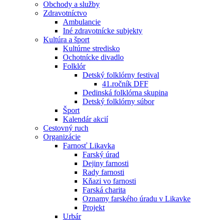
Obchody a služby
Zdravotníctvo
Ambulancie
Iné zdravotnícke subjekty
Kultúra a šport
Kultúrne stredisko
Ochotnícke divadlo
Folklór
Detský folklórny festival
41.ročník DFF
Dedinská folklórna skupina
Detský folklórny súbor
Šport
Kalendár akcií
Cestovný ruch
Organizácie
Farnosť Likavka
Farský úrad
Dejiny farnosti
Rady farnosti
Kňazi vo farnosti
Farská charita
Oznamy farského úradu v Likavke
Projekt
Urbár