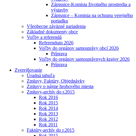
Zápisnice-Komisia životného prostredia a
výstavby
Zápisnice – Komisia na ochranu verejného
poriadku
Všeobecne záväzné nariadenia
Základné dokumenty obce
Voľby a referendá
Referendum 2026
Voľby do orgánov samosprávy obcí 2026
Príprava
Voľby do orgánov samosprávnych krajov 2026
Príprava
Zverejňovanie
Úradná tabuľa
Zmluvy, Faktúry, Objednávky
Zmluvy o nájme hrobového miesta
Zmluvy-archív do r.2015
Rok 2016
Rok 2015
Rok 2014
Rok 2013
Rok 2012
Rok 2011
Faktúry-archív do r.2015
Rok 2015