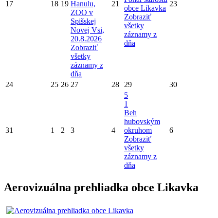
17
18
19
Hanulu,
21
23
obce Likavka
ZOO v
Zobraziť
Spišskej
všetky
Novej Vsi,
záznamy z
20.8.2026
dňa
Zobraziť
všetky
záznamy z
dňa
24
25
26
27
28
29
30
5
1
Beh
hubovským
31
1
2
3
4
okruhom
6
Zobraziť
všetky
záznamy z
dňa
Aerovizuálna prehliadka obce Likavka