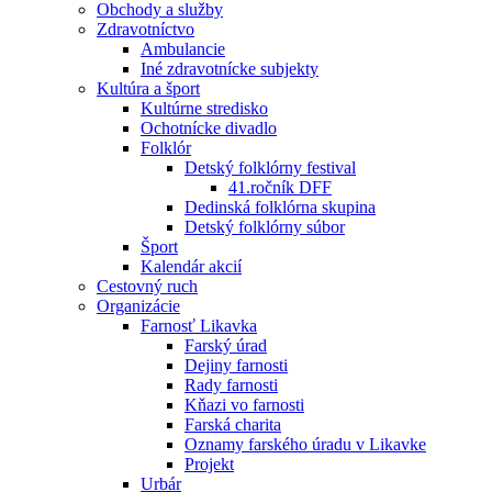
Obchody a služby
Zdravotníctvo
Ambulancie
Iné zdravotnícke subjekty
Kultúra a šport
Kultúrne stredisko
Ochotnícke divadlo
Folklór
Detský folklórny festival
41.ročník DFF
Dedinská folklórna skupina
Detský folklórny súbor
Šport
Kalendár akcií
Cestovný ruch
Organizácie
Farnosť Likavka
Farský úrad
Dejiny farnosti
Rady farnosti
Kňazi vo farnosti
Farská charita
Oznamy farského úradu v Likavke
Projekt
Urbár