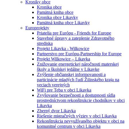
Kroniky obce
Kronika obce
Pamätná kniha obce
Kronika obce Likavky
Pamätná kniha obce Likavky
Europrojekty
Priatelia pre Európu - Friends for Europe
Stavebné úpravy a zateplenie Zdravotného
strediska
Projekt Likavka - Wilkowice
Partnerstvo pre Európu-Partnership for Europe
Projekt Wilkowice – Likavka
Znižovanie energetickej náročnosti materskej
školy a školskej jedálne v Likavke
Zvýšenie občianskej informovanosti a
participácie mladých ľudí Žilinského kraja na
veciach verejných
WiFi pre Teba v obci Likavka
Zvyšovanie bezpečnosti a dostupnosti sídla
prostredníctvom rekonštrukcie chodníkov v obci
Likavka
Zberný dvor Likavka
Riešenie migračných výziev v obci Likavka
Rekonštrukcia nevyužívaného objektu v obci na
komunitné centrum v obci Likavka