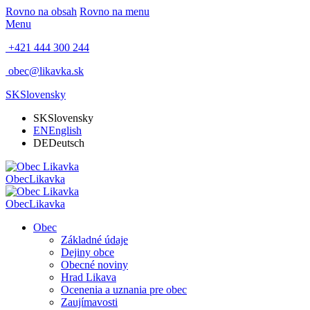
Rovno na obsah
Rovno na menu
Menu
+421 444 300 244
obec@likavka.sk
SK
Slovensky
SK
Slovensky
EN
English
DE
Deutsch
Obec
Likavka
Obec
Likavka
Obec
Základné údaje
Dejiny obce
Obecné noviny
Hrad Likava
Ocenenia a uznania pre obec
Zaujímavosti