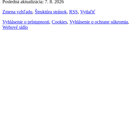
Posledná aktualizácia: 7. 8. 2026
Zmena vzhľadu
,
Štruktúra stránok
,
RSS
,
Vytlačiť
Vyhlásenie o prístupnosti
,
Cookies
,
Vyhlásenie o ochrane súkromia
,
Webové sídlo