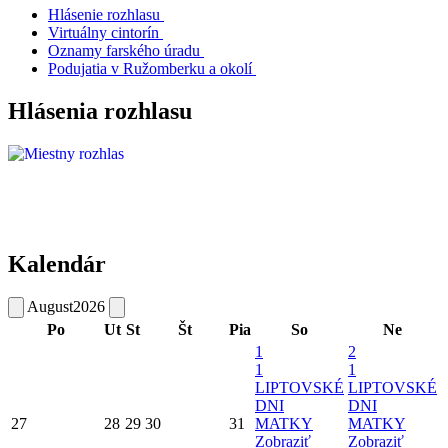
Hlásenie rozhlasu
Virtuálny cintorín
Oznamy farského úradu
Podujatia v Ružomberku a okolí
Hlásenia rozhlasu
Kalendár
August
2026
Po
Ut
St
Št
Pia
So
Ne
1
2
1
1
LIPTOVSKÉ
LIPTOVSKÉ
DNI
DNI
27
28
29
30
31
MATKY
MATKY
Zobraziť
Zobraziť