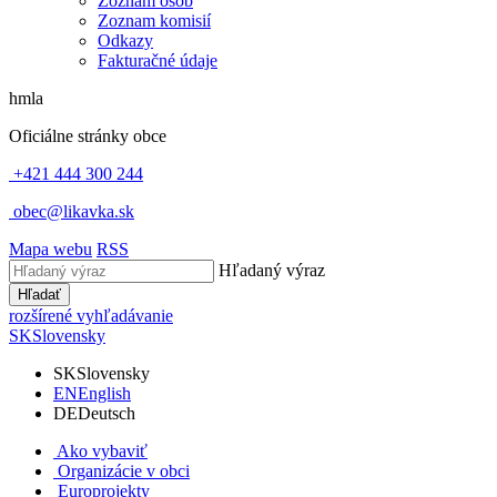
Zoznam osôb
Zoznam komisií
Odkazy
Fakturačné údaje
hmla
Oficiálne stránky obce
+421 444 300 244
obec@likavka.sk
Mapa webu
RSS
Hľadaný výraz
Hľadať
rozšírené vyhľadávanie
SK
Slovensky
SK
Slovensky
EN
English
DE
Deutsch
Ako vybaviť
Organizácie v obci
Europrojekty