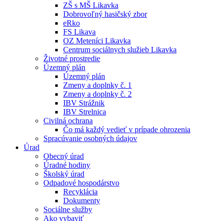
ZŠ s MŠ Likavka
Dobrovoľný hasičský zbor
eRko
FS Likava
OZ Meteníci Likavka
Centrum sociálnych služieb Likavka
Životné prostredie
Územný plán
Územný plán
Zmeny a doplnky č. 1
Zmeny a doplnky č. 2
IBV Strážnik
IBV Strelnica
Civilná ochrana
Čo má každý vedieť v prípade ohrozenia
Spracúvanie osobných údajov
Úrad
Obecný úrad
Úradné hodiny
Školský úrad
Odpadové hospodárstvo
Recyklácia
Dokumenty
Sociálne služby
Ako vybaviť