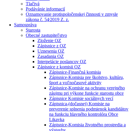
Tlačivá
Podávánie informacií
Oznamovanie protispoločenskej činnosti v zmysle
zákona č. 54⁄2019 Z. z.
Samospráva
Starosta
Obecné zastupiteľstvo
Zloženie OZ
Zápisnice z OZ
Uznesenia OZ
Zasadania OZ
Interpelácie poslancov OZ
Zápisnice z komisii OZ
Zápisnice-Finančná komisia
Zápisnice-Komisia pre školstvo, kultúru,
šport a voľnočasové aktivity
Zápisnice-Komisie na ochranu verejného
záujmu pri výkone funkcie starostu obce
Zápisnice Komisie sociálnych vecí
Zápisnica-(dočasnej) Komisie na
preverenie splnenia podmienok kandidátov
na funkciu hlavného kontrolóra Obce
Likavka
Zápisnice-Komisia životného prostredia a
výstavby