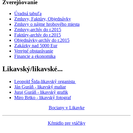
Zverejňovanie
Úradná tabuľa
Zmluvy, Faktúry, Objednávky
Zmluvy o nájme hrobového miesta
Zmluvy-archív do r.2015
Faktúry-archív do r.2015
Objednávky-archív do r.2015
Zakázky nad 5000 Eur
Verejné obstarávanie
Financie a ekonomika
Likavský/likavské...
Leopold Šida-likavský organista
Ján Guráň - likavský maliar
Juraj Guráň - likavský grafik
Miro Brtko - likavský fotograf
Bociany v Likavke
Kŕmidlo pre vtáčiky