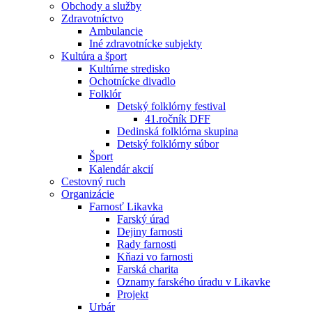
Obchody a služby
Zdravotníctvo
Ambulancie
Iné zdravotnícke subjekty
Kultúra a šport
Kultúrne stredisko
Ochotnícke divadlo
Folklór
Detský folklórny festival
41.ročník DFF
Dedinská folklórna skupina
Detský folklórny súbor
Šport
Kalendár akcií
Cestovný ruch
Organizácie
Farnosť Likavka
Farský úrad
Dejiny farnosti
Rady farnosti
Kňazi vo farnosti
Farská charita
Oznamy farského úradu v Likavke
Projekt
Urbár