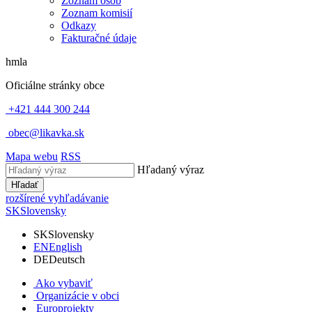
Zoznam osôb
Zoznam komisií
Odkazy
Fakturačné údaje
hmla
Oficiálne stránky obce
+421 444 300 244
obec@likavka.sk
Mapa webu
RSS
Hľadaný výraz
Hľadať
rozšírené vyhľadávanie
SK
Slovensky
SK
Slovensky
EN
English
DE
Deutsch
Ako vybaviť
Organizácie v obci
Europrojekty