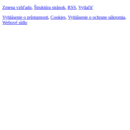
Zmena vzhľadu
,
Štruktúra stránok
,
RSS
,
Vytlačiť
Vyhlásenie o prístupnosti
,
Cookies
,
Vyhlásenie o ochrane súkromia
,
Webové sídlo