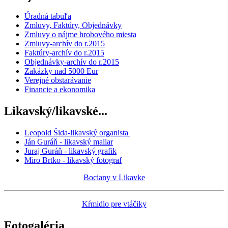
Úradná tabuľa
Zmluvy, Faktúry, Objednávky
Zmluvy o nájme hrobového miesta
Zmluvy-archív do r.2015
Faktúry-archív do r.2015
Objednávky-archív do r.2015
Zakázky nad 5000 Eur
Verejné obstarávanie
Financie a ekonomika
Likavský/likavské...
Leopold Šida-likavský organista
Ján Guráň - likavský maliar
Juraj Guráň - likavský grafik
Miro Brtko - likavský fotograf
Bociany v Likavke
Kŕmidlo pre vtáčiky
Fotogaléria