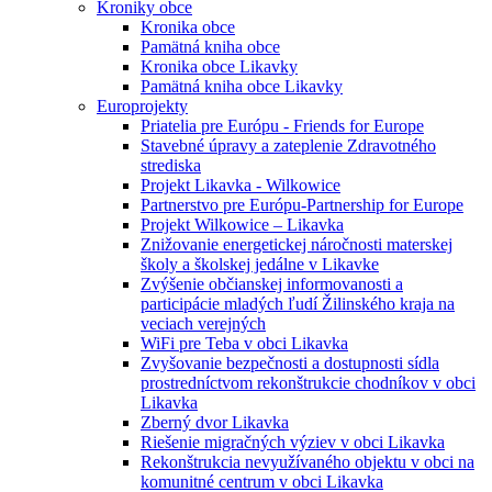
Kroniky obce
Kronika obce
Pamätná kniha obce
Kronika obce Likavky
Pamätná kniha obce Likavky
Europrojekty
Priatelia pre Európu - Friends for Europe
Stavebné úpravy a zateplenie Zdravotného
strediska
Projekt Likavka - Wilkowice
Partnerstvo pre Európu-Partnership for Europe
Projekt Wilkowice – Likavka
Znižovanie energetickej náročnosti materskej
školy a školskej jedálne v Likavke
Zvýšenie občianskej informovanosti a
participácie mladých ľudí Žilinského kraja na
veciach verejných
WiFi pre Teba v obci Likavka
Zvyšovanie bezpečnosti a dostupnosti sídla
prostredníctvom rekonštrukcie chodníkov v obci
Likavka
Zberný dvor Likavka
Riešenie migračných výziev v obci Likavka
Rekonštrukcia nevyužívaného objektu v obci na
komunitné centrum v obci Likavka