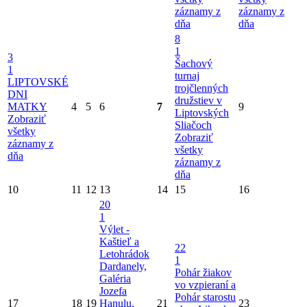
záznamy z
záznamy z
dňa
dňa
8
1
3
Šachový
1
turnaj
LIPTOVSKÉ
trojčlenných
DNI
družstiev v
MATKY
4
5
6
7
9
Liptovských
Zobraziť
Sliačoch
všetky
Zobraziť
záznamy z
všetky
dňa
záznamy z
dňa
10
11
12
13
14
15
16
20
1
Výlet -
Kaštieľ a
22
Letohrádok
1
Dardanely,
Pohár žiakov
Galéria
vo vzpieraní a
Jozefa
Pohár starostu
17
18
19
Hanulu,
21
23