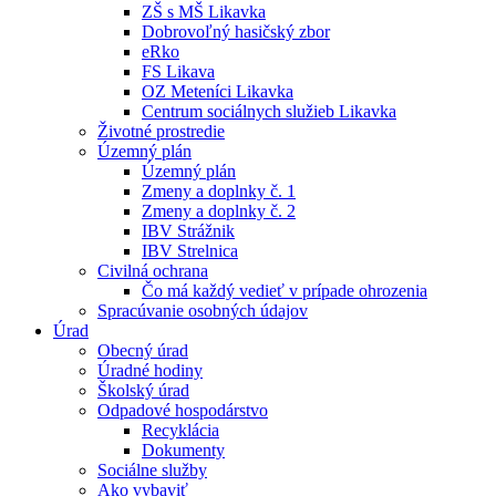
ZŠ s MŠ Likavka
Dobrovoľný hasičský zbor
eRko
FS Likava
OZ Meteníci Likavka
Centrum sociálnych služieb Likavka
Životné prostredie
Územný plán
Územný plán
Zmeny a doplnky č. 1
Zmeny a doplnky č. 2
IBV Strážnik
IBV Strelnica
Civilná ochrana
Čo má každý vedieť v prípade ohrozenia
Spracúvanie osobných údajov
Úrad
Obecný úrad
Úradné hodiny
Školský úrad
Odpadové hospodárstvo
Recyklácia
Dokumenty
Sociálne služby
Ako vybaviť