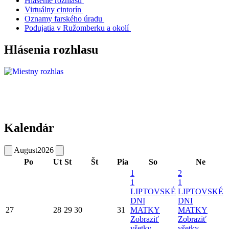
Hlásenie rozhlasu
Virtuálny cintorín
Oznamy farského úradu
Podujatia v Ružomberku a okolí
Hlásenia rozhlasu
Kalendár
August
2026
Po
Ut
St
Št
Pia
So
Ne
1
2
1
1
LIPTOVSKÉ
LIPTOVSKÉ
DNI
DNI
27
28
29
30
31
MATKY
MATKY
Zobraziť
Zobraziť
všetky
všetky