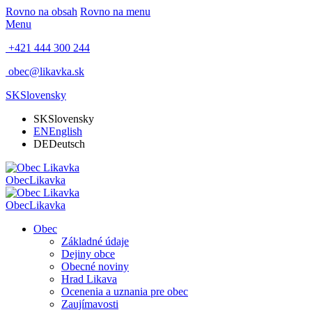
Rovno na obsah
Rovno na menu
Menu
+421 444 300 244
obec@likavka.sk
SK
Slovensky
SK
Slovensky
EN
English
DE
Deutsch
Obec
Likavka
Obec
Likavka
Obec
Základné údaje
Dejiny obce
Obecné noviny
Hrad Likava
Ocenenia a uznania pre obec
Zaujímavosti