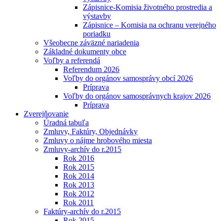
Zápisnice-Komisia životného prostredia a
výstavby
Zápisnice – Komisia na ochranu verejného
poriadku
Všeobecne záväzné nariadenia
Základné dokumenty obce
Voľby a referendá
Referendum 2026
Voľby do orgánov samosprávy obcí 2026
Príprava
Voľby do orgánov samosprávnych krajov 2026
Príprava
Zverejňovanie
Úradná tabuľa
Zmluvy, Faktúry, Objednávky
Zmluvy o nájme hrobového miesta
Zmluvy-archív do r.2015
Rok 2016
Rok 2015
Rok 2014
Rok 2013
Rok 2012
Rok 2011
Faktúry-archív do r.2015
Rok 2015