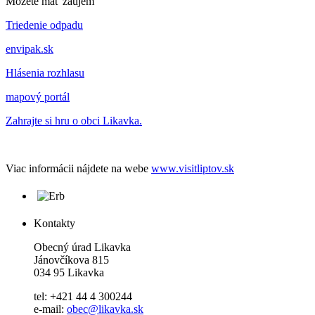
Môžete mať záujem
Triedenie odpadu
envipak.sk
Hlásenia rozhlasu
mapový portál
Zahrajte si hru o obci Likavka.
Viac informácii nájdete na webe
www.visitliptov.sk
Kontakty
Obecný úrad Likavka
Jánovčíkova 815
034 95 Likavka
tel: +421 44 4 300244
e-mail:
obec@likavka.sk