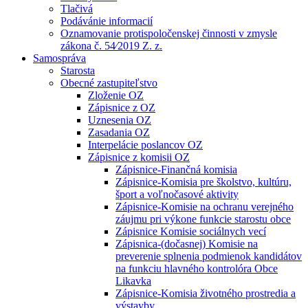
Tlačivá
Podávánie informacií
Oznamovanie protispoločenskej činnosti v zmysle
zákona č. 54⁄2019 Z. z.
Samospráva
Starosta
Obecné zastupiteľstvo
Zloženie OZ
Zápisnice z OZ
Uznesenia OZ
Zasadania OZ
Interpelácie poslancov OZ
Zápisnice z komisii OZ
Zápisnice-Finančná komisia
Zápisnice-Komisia pre školstvo, kultúru,
šport a voľnočasové aktivity
Zápisnice-Komisie na ochranu verejného
záujmu pri výkone funkcie starostu obce
Zápisnice Komisie sociálnych vecí
Zápisnica-(dočasnej) Komisie na
preverenie splnenia podmienok kandidátov
na funkciu hlavného kontrolóra Obce
Likavka
Zápisnice-Komisia životného prostredia a
výstavby