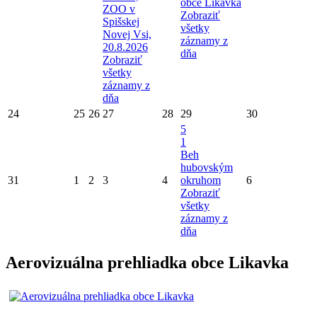
obce Likavka
ZOO v
Zobraziť
Spišskej
všetky
Novej Vsi,
záznamy z
20.8.2026
dňa
Zobraziť
všetky
záznamy z
dňa
24
25
26
27
28
29
30
5
1
Beh
hubovským
31
1
2
3
4
okruhom
6
Zobraziť
všetky
záznamy z
dňa
Aerovizuálna prehliadka obce Likavka