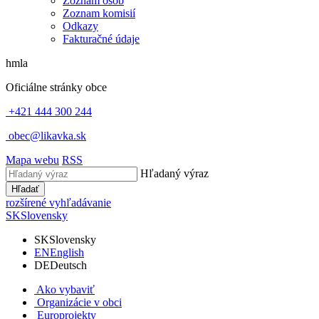
Zoznam osôb
Zoznam komisií
Odkazy
Fakturačné údaje
hmla
Oficiálne stránky obce
+421 444 300 244
obec@likavka.sk
Mapa webu
RSS
Hľadaný výraz
Hľadať
rozšírené vyhľadávanie
SK
Slovensky
SK
Slovensky
EN
English
DE
Deutsch
Ako vybaviť
Organizácie v obci
Europrojekty