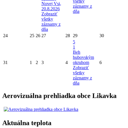
všetky
Novej Vsi,
záznamy z
20.8.2026
dňa
Zobraziť
všetky
záznamy z
dňa
24
25
26
27
28
29
30
5
1
Beh
hubovským
31
1
2
3
4
okruhom
6
Zobraziť
všetky
záznamy z
dňa
Aerovizuálna prehliadka obce Likavka
Aktuálna teplota