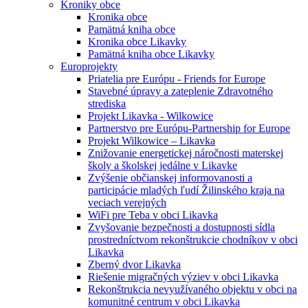
Kroniky obce
Kronika obce
Pamätná kniha obce
Kronika obce Likavky
Pamätná kniha obce Likavky
Europrojekty
Priatelia pre Európu - Friends for Europe
Stavebné úpravy a zateplenie Zdravotného
strediska
Projekt Likavka - Wilkowice
Partnerstvo pre Európu-Partnership for Europe
Projekt Wilkowice – Likavka
Znižovanie energetickej náročnosti materskej
školy a školskej jedálne v Likavke
Zvýšenie občianskej informovanosti a
participácie mladých ľudí Žilinského kraja na
veciach verejných
WiFi pre Teba v obci Likavka
Zvyšovanie bezpečnosti a dostupnosti sídla
prostredníctvom rekonštrukcie chodníkov v obci
Likavka
Zberný dvor Likavka
Riešenie migračných výziev v obci Likavka
Rekonštrukcia nevyužívaného objektu v obci na
komunitné centrum v obci Likavka