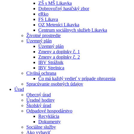
ZŠ s MŠ Likavka
Dobrovoľný hasičský zbor
eRko
FS Likava
OZ Meteníci Likavka
Centrum sociálnych služieb Likavka
Životné prostredie
Územný plán
Územný plán
Zmeny a doplnky č. 1
Zmeny a doplnky č. 2
IBV Strážnik
IBV Strelnica
Civilná ochrana
Čo má každý vedieť v prípade ohrozenia
Spracúvanie osobných údajov
Úrad
Obecný úrad
Úradné hodiny
Školský úrad
Odpadové hospodárstvo
Recyklácia
Dokumenty
Sociálne služby
Ako vybaviť