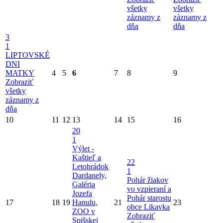
všetky
všetky
záznamy z
záznamy z
dňa
dňa
3
1
LIPTOVSKÉ
DNI
MATKY
4
5
6
7
8
9
Zobraziť
všetky
záznamy z
dňa
10
11
12
13
14
15
16
20
1
Výlet -
Kaštieľ a
22
Letohrádok
1
Dardanely,
Pohár žiakov
Galéria
vo vzpieraní a
Jozefa
Pohár starostu
17
18
19
Hanulu,
21
23
obce Likavka
ZOO v
Zobraziť
Spišskej