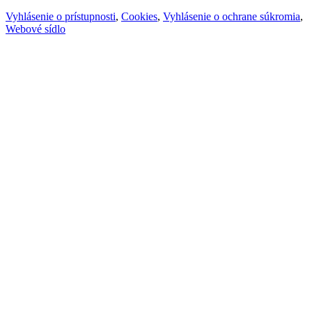
Vyhlásenie o prístupnosti
,
Cookies
,
Vyhlásenie o ochrane súkromia
,
Webové sídlo