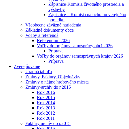
Zápisnice-Komisia životného prostredia a
výstavby
Zápisnice – Komisia na ochranu verejného
poriadku
Všeobecne záväzné nariadenia
Základné dokumenty obce
Voľby a referendá
Referendum 2026
Voľby do orgánov samosprávy obcí 2026
Príprava
Voľby do orgánov samosprávnych krajov 2026
Príprava
Zverejňovanie
Úradná tabuľa
Zmluvy, Faktúry, Objednávky
Zmluvy o nájme hrobového miesta
Zmluvy-archív do r.2015
Rok 2016
Rok 2015
Rok 2014
Rok 2013
Rok 2012
Rok 2011
Faktúry-archív do r.2015
Rok 2015