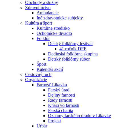
Obchody a služby
Zdravotníctvo
Ambulancie
Iné zdravotnícke subjekty
Kultúra a šport
Kultúrne stredisko
Ochotnícke divadlo
Folklór
Detský folklórny festival
41.ročník DFF
Dedinská folklórna skupina
Detský folklórny súbor
Šport
Kalendár akcií
Cestovný ruch
Organizácie
Farnosť Likavka
Farský úrad
Dejiny farnosti
Rady farnosti
Kňazi vo farnosti
Farská charita
Oznamy farského úradu v Likavke
Projekt
Urbár