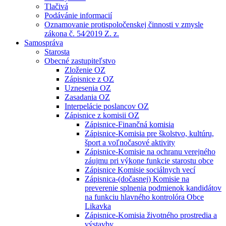
Tlačivá
Podávánie informacií
Oznamovanie protispoločenskej činnosti v zmysle
zákona č. 54⁄2019 Z. z.
Samospráva
Starosta
Obecné zastupiteľstvo
Zloženie OZ
Zápisnice z OZ
Uznesenia OZ
Zasadania OZ
Interpelácie poslancov OZ
Zápisnice z komisii OZ
Zápisnice-Finančná komisia
Zápisnice-Komisia pre školstvo, kultúru,
šport a voľnočasové aktivity
Zápisnice-Komisie na ochranu verejného
záujmu pri výkone funkcie starostu obce
Zápisnice Komisie sociálnych vecí
Zápisnica-(dočasnej) Komisie na
preverenie splnenia podmienok kandidátov
na funkciu hlavného kontrolóra Obce
Likavka
Zápisnice-Komisia životného prostredia a
výstavby