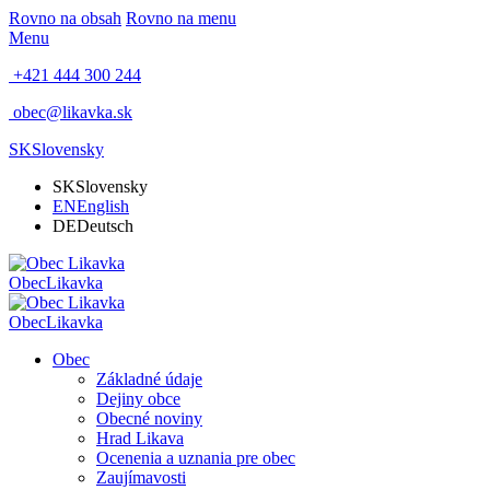
Rovno na obsah
Rovno na menu
Menu
+421 444 300 244
obec@likavka.sk
SK
Slovensky
SK
Slovensky
EN
English
DE
Deutsch
Obec
Likavka
Obec
Likavka
Obec
Základné údaje
Dejiny obce
Obecné noviny
Hrad Likava
Ocenenia a uznania pre obec
Zaujímavosti