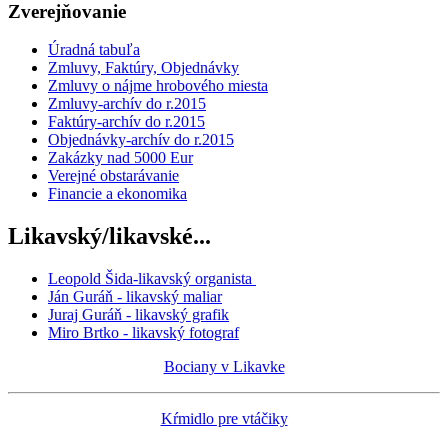
Zverejňovanie
Úradná tabuľa
Zmluvy, Faktúry, Objednávky
Zmluvy o nájme hrobového miesta
Zmluvy-archív do r.2015
Faktúry-archív do r.2015
Objednávky-archív do r.2015
Zakázky nad 5000 Eur
Verejné obstarávanie
Financie a ekonomika
Likavský/likavské...
Leopold Šida-likavský organista
Ján Guráň - likavský maliar
Juraj Guráň - likavský grafik
Miro Brtko - likavský fotograf
Bociany v Likavke
Kŕmidlo pre vtáčiky