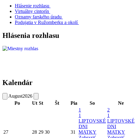
Hlásenie rozhlasu
Virtuálny cintorín
Oznamy farského úradu
Podujatia v Ružomberku a okolí
Hlásenia rozhlasu
Kalendár
August
2026
Po
Ut
St
Št
Pia
So
Ne
1
2
1
1
LIPTOVSKÉ
LIPTOVSKÉ
DNI
DNI
27
28
29
30
31
MATKY
MATKY
Zobraziť
Zobraziť