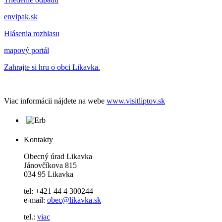
envipak.sk
Hlásenia rozhlasu
mapový portál
Zahrajte si hru o obci Likavka.
Viac informácii nájdete na webe
www.visitliptov.sk
Kontakty
Obecný úrad Likavka
Jánovčíkova 815
034 95 Likavka
tel: +421 44 4 300244
e-mail:
obec@likavka.sk
tel.:
viac