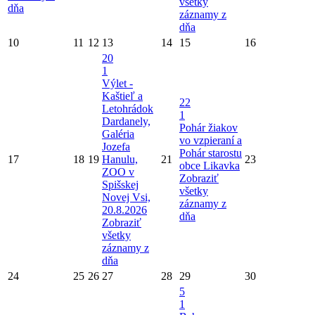
všetky
dňa
záznamy z
dňa
10
11
12
13
14
15
16
20
1
Výlet -
Kaštieľ a
22
Letohrádok
1
Dardanely,
Pohár žiakov
Galéria
vo vzpieraní a
Jozefa
Pohár starostu
17
18
19
Hanulu,
21
23
obce Likavka
ZOO v
Zobraziť
Spišskej
všetky
Novej Vsi,
záznamy z
20.8.2026
dňa
Zobraziť
všetky
záznamy z
dňa
24
25
26
27
28
29
30
5
1