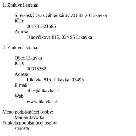
1. Zmluvná strana:
Slovenský zväz záhradkárov ZO 43-20 Likavka
IČO:
001781521695
Adresa:
Jánovčíkova 815, 034 95 Likavka
2. Zmluvná strana:
Obec Likavka
IČO:
00315362
Adresa:
Likavka 815 ,Likavka ,03495
E-mail:
obec@likavka.sk
Web:
www.likavka.sk
Meno podpisujúcej osoby:
Marián Javorka
Funkcia podpisujúcej osoby:
starosta