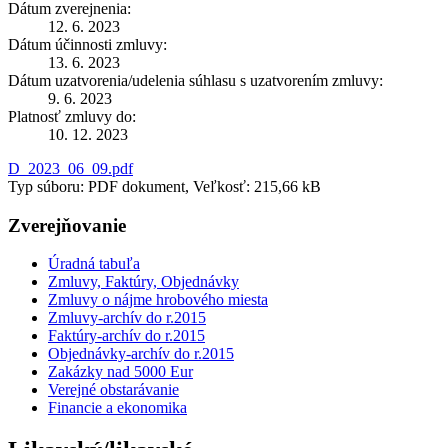
Dátum zverejnenia:
12. 6. 2023
Dátum účinnosti zmluvy:
13. 6. 2023
Dátum uzatvorenia/udelenia súhlasu s uzatvorením zmluvy:
9. 6. 2023
Platnosť zmluvy do:
10. 12. 2023
D_2023_06_09.pdf
Typ súboru: PDF dokument, Veľkosť: 215,66 kB
Zverejňovanie
Úradná tabuľa
Zmluvy, Faktúry, Objednávky
Zmluvy o nájme hrobového miesta
Zmluvy-archív do r.2015
Faktúry-archív do r.2015
Objednávky-archív do r.2015
Zakázky nad 5000 Eur
Verejné obstarávanie
Financie a ekonomika