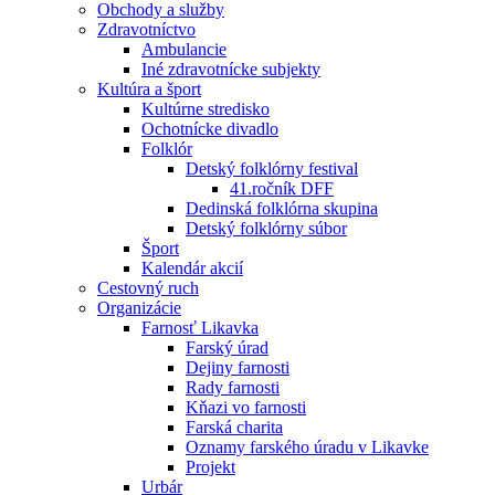
Obchody a služby
Zdravotníctvo
Ambulancie
Iné zdravotnícke subjekty
Kultúra a šport
Kultúrne stredisko
Ochotnícke divadlo
Folklór
Detský folklórny festival
41.ročník DFF
Dedinská folklórna skupina
Detský folklórny súbor
Šport
Kalendár akcií
Cestovný ruch
Organizácie
Farnosť Likavka
Farský úrad
Dejiny farnosti
Rady farnosti
Kňazi vo farnosti
Farská charita
Oznamy farského úradu v Likavke
Projekt
Urbár