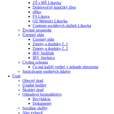
ZŠ s MŠ Likavka
Dobrovoľný hasičský zbor
eRko
FS Likava
OZ Meteníci Likavka
Centrum sociálnych služieb Likavka
Životné prostredie
Územný plán
Územný plán
Zmeny a doplnky č. 1
Zmeny a doplnky č. 2
IBV Strážnik
IBV Strelnica
Civilná ochrana
Čo má každý vedieť v prípade ohrozenia
Spracúvanie osobných údajov
Úrad
Obecný úrad
Úradné hodiny
Školský úrad
Odpadové hospodárstvo
Recyklácia
Dokumenty
Sociálne služby
Ako vybaviť