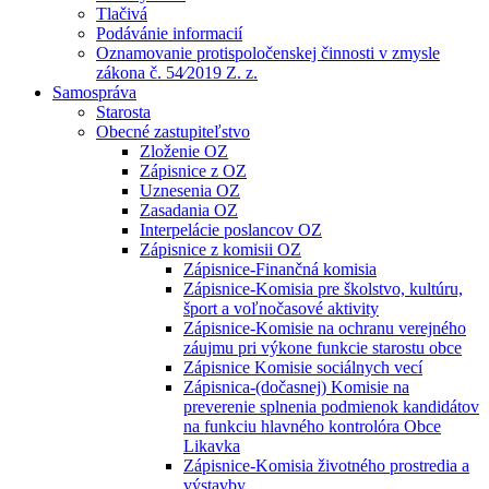
Tlačivá
Podávánie informacií
Oznamovanie protispoločenskej činnosti v zmysle
zákona č. 54⁄2019 Z. z.
Samospráva
Starosta
Obecné zastupiteľstvo
Zloženie OZ
Zápisnice z OZ
Uznesenia OZ
Zasadania OZ
Interpelácie poslancov OZ
Zápisnice z komisii OZ
Zápisnice-Finančná komisia
Zápisnice-Komisia pre školstvo, kultúru,
šport a voľnočasové aktivity
Zápisnice-Komisie na ochranu verejného
záujmu pri výkone funkcie starostu obce
Zápisnice Komisie sociálnych vecí
Zápisnica-(dočasnej) Komisie na
preverenie splnenia podmienok kandidátov
na funkciu hlavného kontrolóra Obce
Likavka
Zápisnice-Komisia životného prostredia a
výstavby