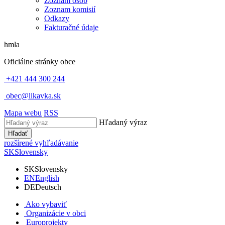
Zoznam osôb
Zoznam komisií
Odkazy
Fakturačné údaje
hmla
Oficiálne stránky obce
+421 444 300 244
obec@likavka.sk
Mapa webu
RSS
Hľadaný výraz
Hľadať
rozšírené vyhľadávanie
SK
Slovensky
SK
Slovensky
EN
English
DE
Deutsch
Ako vybaviť
Organizácie v obci
Europrojekty