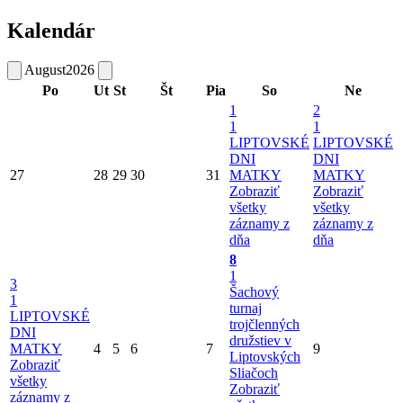
Kalendár
August
2026
Po
Ut
St
Št
Pia
So
Ne
1
2
1
1
LIPTOVSKÉ
LIPTOVSKÉ
DNI
DNI
27
28
29
30
31
MATKY
MATKY
Zobraziť
Zobraziť
všetky
všetky
záznamy z
záznamy z
dňa
dňa
8
1
3
Šachový
1
turnaj
LIPTOVSKÉ
trojčlenných
DNI
družstiev v
MATKY
4
5
6
7
9
Liptovských
Zobraziť
Sliačoch
všetky
Zobraziť
záznamy z