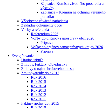
Zápisnice-Komisia životného prostredia a
výstavby
Zápisnice – Komisia na ochranu verejného
poriadku
Všeobecne záväzné nariadenia
Základné dokumenty obce
Voľby a referendá
Referendum 2026
Voľby do orgánov samosprávy obcí 2026
Príprava
Voľby do orgánov samosprávnych krajov 2026
Príprava
Zverejňovanie
Úradná tabuľa
Zmluvy, Faktúry, Objednávky
Zmluvy o nájme hrobového miesta
Zmluvy-archív do r.2015
Rok 2016
Rok 2015
Rok 2014
Rok 2013
Rok 2012
Rok 2011
Faktúry-archív do r.2015
Rok 2015