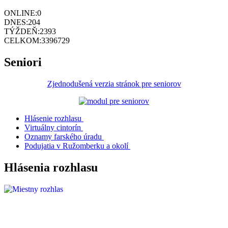
ONLINE:
0
DNES:
204
TÝŽDEŇ:
2393
CELKOM:
3396729
Seniori
Zjednodušená verzia stránok pre seniorov
Hlásenie rozhlasu
Virtuálny cintorín
Oznamy farského úradu
Podujatia v Ružomberku a okolí
Hlásenia rozhlasu