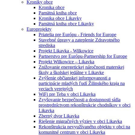
Kroniky obce
Kronika obce
Pamätná kniha obce
Kronika obce Likavky
Pamätná kniha obce Likavky
Europrojekty
Priatelia pre Európu - Friends for Europe
Stavebné úpravy a zateplenie Zdravotného
strediska
Projekt Likavka - Wilkowice
Partnerstvo pre Európu-Partnership for Europe
Projekt Wilkowice – Likavka
Znižovanie energetickej náročnosti materskej
školy a školskej jedálne v Likavke
Zvýšenie občianskej informovanosti a
participácie mladých ľudí Žilinského kraja na
veciach verejných
WiFi pre Teba v obci Likavka
Zvyšovanie bezpečnosti a dostupnosti sídla
prostredníctvom rekonštrukcie chodníkov v obci
Likavka
Zberný dvor Likavka
Riešenie migračných výziev v obci Likavka
Rekonštrukcia nevyužívaného objektu v obci na
komunitné centrum v obci Likavka