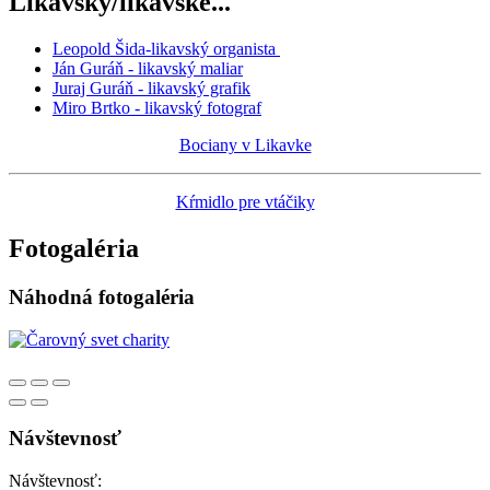
Likavský/likavské...
Leopold Šida-likavský organista
Ján Guráň - likavský maliar
Juraj Guráň - likavský grafik
Miro Brtko - likavský fotograf
Bociany v Likavke
Kŕmidlo pre vtáčiky
Fotogaléria
Náhodná fotogaléria
Návštevnosť
Návštevnosť: