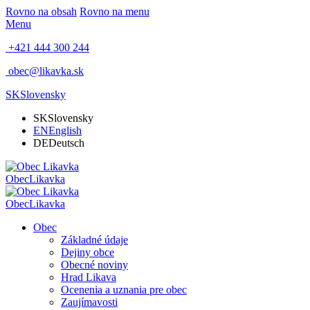
Rovno na obsah
Rovno na menu
Menu
+421 444 300 244
obec@likavka.sk
SK
Slovensky
SK
Slovensky
EN
English
DE
Deutsch
Obec
Likavka
Obec
Likavka
Obec
Základné údaje
Dejiny obce
Obecné noviny
Hrad Likava
Ocenenia a uznania pre obec
Zaujímavosti