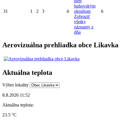
Beh
hubovským
31
1
2
3
4
okruhom
6
Zobraziť
všetky
záznamy z
dňa
Aerovizuálna prehliadka obce Likavka
Aktuálna teplota
Výber lokality
8.8.2026 11:52
Aktuálna teplota:
23.5 °C