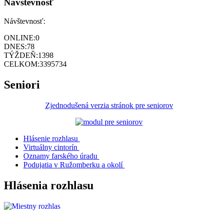
Návštevnosť
Návštevnosť:
ONLINE:
0
DNES:
78
TÝŽDEŇ:
1398
CELKOM:
3395734
Seniori
Zjednodušená verzia stránok pre seniorov
Hlásenie rozhlasu
Virtuálny cintorín
Oznamy farského úradu
Podujatia v Ružomberku a okolí
Hlásenia rozhlasu