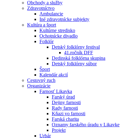
Obchody a služby
Zdravotníctvo
Ambulancie
Iné zdravotnícke subjekty
Kultúra a šport
Kultúrne stredisko
Ochotnícke divadlo
Folklór
Detský folklórny festival
41.ročník DFF
Dedinská folklórna skupina
Detský folklórny súbor
Šport
Kalendár akcií
Cestovný ruch
Organizácie
Farnosť Likavka
Farský úrad
Dejiny farnosti
Rady farnosti
Kňazi vo farnosti
Farská charita
Oznamy farského úradu v Likavke
Projekt
Urbár