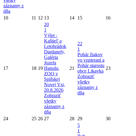
všetky
záznamy z
dňa
10
11
12
13
14
15
16
20
1
Výlet -
Kaštieľ a
22
Letohrádok
1
Dardanely,
Pohár žiakov
Galéria
vo vzpieraní a
Jozefa
Pohár starostu
17
18
19
Hanulu,
21
23
obce Likavka
ZOO v
Zobraziť
Spišskej
všetky
Novej Vsi,
záznamy z
20.8.2026
dňa
Zobraziť
všetky
záznamy z
dňa
24
25
26
27
28
29
30
5
1