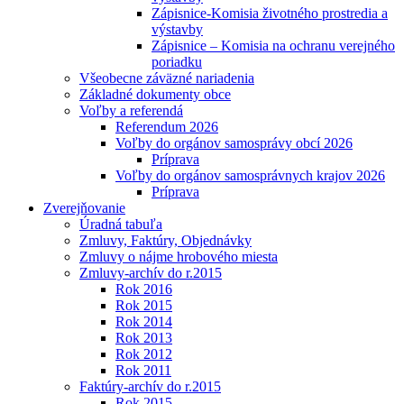
Zápisnice-Komisia životného prostredia a
výstavby
Zápisnice – Komisia na ochranu verejného
poriadku
Všeobecne záväzné nariadenia
Základné dokumenty obce
Voľby a referendá
Referendum 2026
Voľby do orgánov samosprávy obcí 2026
Príprava
Voľby do orgánov samosprávnych krajov 2026
Príprava
Zverejňovanie
Úradná tabuľa
Zmluvy, Faktúry, Objednávky
Zmluvy o nájme hrobového miesta
Zmluvy-archív do r.2015
Rok 2016
Rok 2015
Rok 2014
Rok 2013
Rok 2012
Rok 2011
Faktúry-archív do r.2015
Rok 2015