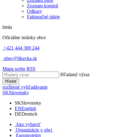
Zoznam osôb
Zoznam komisií
Odkazy
Fakturačné údaje
hmla
Oficiálne stránky obce
+421 444 300 244
obec@likavka.sk
Mapa webu
RSS
Hľadaný výraz
Hľadať
rozšírené vyhľadávanie
SK
Slovensky
SK
Slovensky
EN
English
DE
Deutsch
Ako vybaviť
Organizácie v obci
Europrojekty