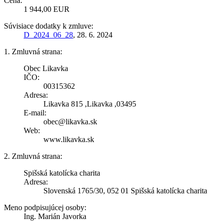
Cena:
1 944,00 EUR
Súvisiace dodatky k zmluve:
D_2024_06_28
, 28. 6. 2024
1. Zmluvná strana:
Obec Likavka
IČO:
00315362
Adresa:
Likavka 815 ,Likavka ,03495
E-mail:
obec@likavka.sk
Web:
www.likavka.sk
2. Zmluvná strana:
Spišská katolícka charita
Adresa:
Slovenská 1765/30, 052 01 Spišská katolícka charita
Meno podpisujúcej osoby:
Ing. Marián Javorka