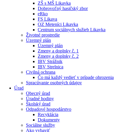
ZŠ s MŠ Likavka
Dobrovoľný hasičský zbor
eRko
FS Likava
OZ Meteníci Likavka
Centrum sociálnych služieb Likavka
Životné prostredie
Územný plán
Územný plán
Zmeny a doplnky č. 1
Zmeny a doplnky č. 2
IBV Strážnik
IBV Strelnica
Civilná ochrana
Čo má každý vedieť v prípade ohrozenia
Spracúvanie osobných údajov
Úrad
Obecný úrad
Úradné hodiny
Školský úrad
Odpadové hospodárstvo
Recyklácia
Dokumenty
Sociálne služby
Ako vybaviť