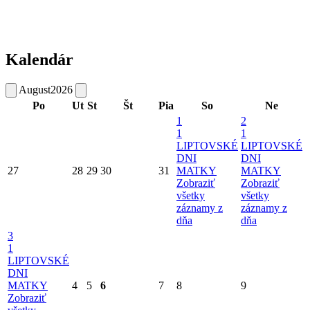
Kalendár
August
2026
Po
Ut
St
Št
Pia
So
Ne
1
2
1
1
LIPTOVSKÉ
LIPTOVSKÉ
DNI
DNI
27
28
29
30
31
MATKY
MATKY
Zobraziť
Zobraziť
všetky
všetky
záznamy z
záznamy z
dňa
dňa
3
1
LIPTOVSKÉ
DNI
MATKY
4
5
6
7
8
9
Zobraziť