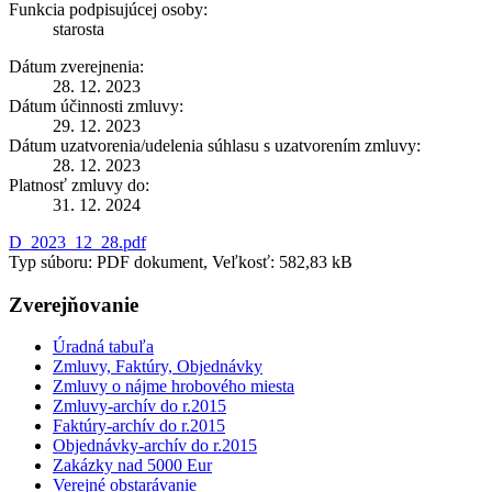
Funkcia podpisujúcej osoby:
starosta
Dátum zverejnenia:
28. 12. 2023
Dátum účinnosti zmluvy:
29. 12. 2023
Dátum uzatvorenia/udelenia súhlasu s uzatvorením zmluvy:
28. 12. 2023
Platnosť zmluvy do:
31. 12. 2024
D_2023_12_28.pdf
Typ súboru: PDF dokument, Veľkosť: 582,83 kB
Zverejňovanie
Úradná tabuľa
Zmluvy, Faktúry, Objednávky
Zmluvy o nájme hrobového miesta
Zmluvy-archív do r.2015
Faktúry-archív do r.2015
Objednávky-archív do r.2015
Zakázky nad 5000 Eur
Verejné obstarávanie