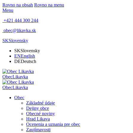
Rovno na obsah
Rovno na menu
Menu
+421 444 300 244
obec@likavka.sk
SK
Slovensky
SK
Slovensky
EN
English
DE
Deutsch
Obec
Likavka
Obec
Likavka
Obec
Základné údaje
Dejiny obce
Obecné noviny
Hrad Likava
Ocenenia a uznania pre obec
Zaujímavosti