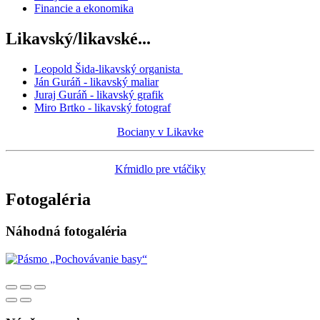
Financie a ekonomika
Likavský/likavské...
Leopold Šida-likavský organista
Ján Guráň - likavský maliar
Juraj Guráň - likavský grafik
Miro Brtko - likavský fotograf
Bociany v Likavke
Kŕmidlo pre vtáčiky
Fotogaléria
Náhodná fotogaléria