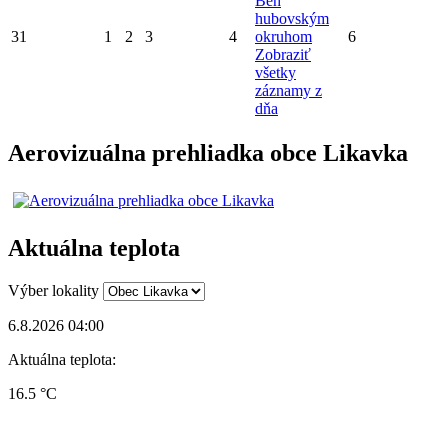
Beh
hubovským
31
1
2
3
4
okruhom
6
Zobraziť
všetky
záznamy z
dňa
Aerovizuálna prehliadka obce Likavka
Aktuálna teplota
Výber lokality
6.8.2026 04:00
Aktuálna teplota:
16.5 °C