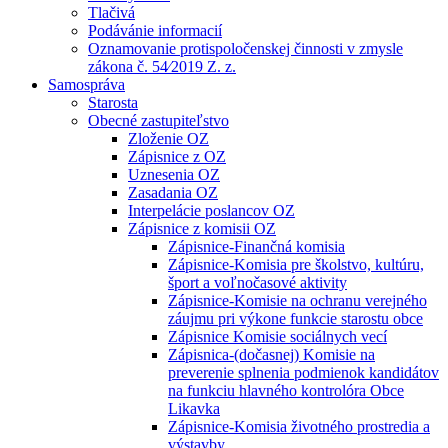
Tlačivá
Podávánie informacií
Oznamovanie protispoločenskej činnosti v zmysle
zákona č. 54⁄2019 Z. z.
Samospráva
Starosta
Obecné zastupiteľstvo
Zloženie OZ
Zápisnice z OZ
Uznesenia OZ
Zasadania OZ
Interpelácie poslancov OZ
Zápisnice z komisii OZ
Zápisnice-Finančná komisia
Zápisnice-Komisia pre školstvo, kultúru,
šport a voľnočasové aktivity
Zápisnice-Komisie na ochranu verejného
záujmu pri výkone funkcie starostu obce
Zápisnice Komisie sociálnych vecí
Zápisnica-(dočasnej) Komisie na
preverenie splnenia podmienok kandidátov
na funkciu hlavného kontrolóra Obce
Likavka
Zápisnice-Komisia životného prostredia a
výstavby