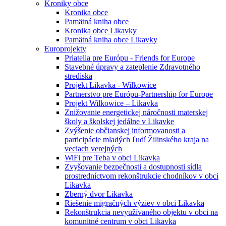
Kroniky obce
Kronika obce
Pamätná kniha obce
Kronika obce Likavky
Pamätná kniha obce Likavky
Europrojekty
Priatelia pre Európu - Friends for Europe
Stavebné úpravy a zateplenie Zdravotného
strediska
Projekt Likavka - Wilkowice
Partnerstvo pre Európu-Partnership for Europe
Projekt Wilkowice – Likavka
Znižovanie energetickej náročnosti materskej
školy a školskej jedálne v Likavke
Zvýšenie občianskej informovanosti a
participácie mladých ľudí Žilinského kraja na
veciach verejných
WiFi pre Teba v obci Likavka
Zvyšovanie bezpečnosti a dostupnosti sídla
prostredníctvom rekonštrukcie chodníkov v obci
Likavka
Zberný dvor Likavka
Riešenie migračných výziev v obci Likavka
Rekonštrukcia nevyužívaného objektu v obci na
komunitné centrum v obci Likavka