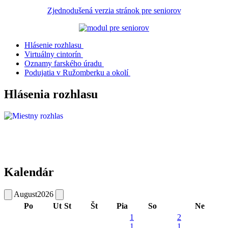
Zjednodušená verzia stránok pre seniorov
Hlásenie rozhlasu
Virtuálny cintorín
Oznamy farského úradu
Podujatia v Ružomberku a okolí
Hlásenia rozhlasu
Kalendár
August
2026
Po
Ut
St
Št
Pia
So
Ne
1
2
1
1