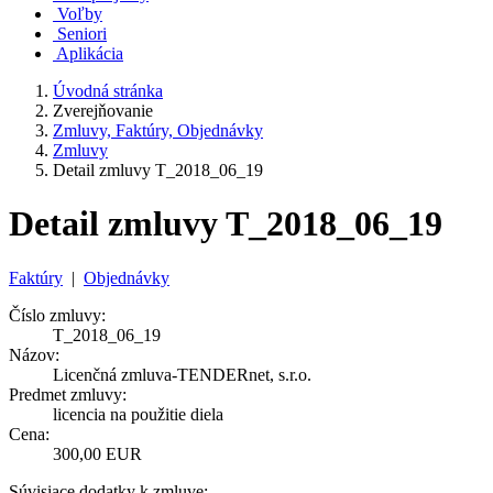
Voľby
Seniori
Aplikácia
Úvodná stránka
Zverejňovanie
Zmluvy, Faktúry, Objednávky
Zmluvy
Detail zmluvy T_2018_06_19
Detail zmluvy T_2018_06_19
Faktúry
|
Objednávky
Číslo zmluvy:
T_2018_06_19
Názov:
Licenčná zmluva-TENDERnet, s.r.o.
Predmet zmluvy:
licencia na použitie diela
Cena:
300,00 EUR
Súvisiace dodatky k zmluve: