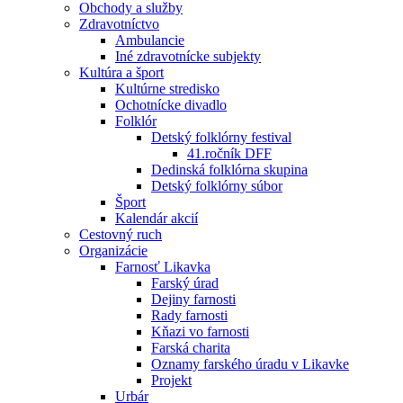
Obchody a služby
Zdravotníctvo
Ambulancie
Iné zdravotnícke subjekty
Kultúra a šport
Kultúrne stredisko
Ochotnícke divadlo
Folklór
Detský folklórny festival
41.ročník DFF
Dedinská folklórna skupina
Detský folklórny súbor
Šport
Kalendár akcií
Cestovný ruch
Organizácie
Farnosť Likavka
Farský úrad
Dejiny farnosti
Rady farnosti
Kňazi vo farnosti
Farská charita
Oznamy farského úradu v Likavke
Projekt
Urbár