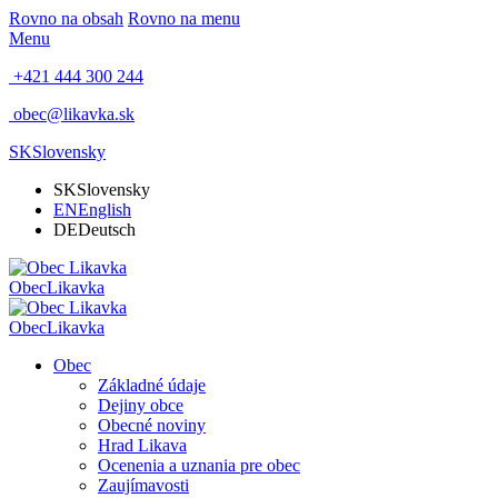
Rovno na obsah
Rovno na menu
Menu
+421 444 300 244
obec@likavka.sk
SK
Slovensky
SK
Slovensky
EN
English
DE
Deutsch
Obec
Likavka
Obec
Likavka
Obec
Základné údaje
Dejiny obce
Obecné noviny
Hrad Likava
Ocenenia a uznania pre obec
Zaujímavosti