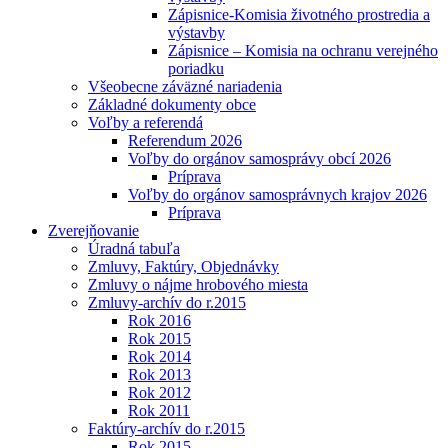
Zápisnice-Komisia životného prostredia a
výstavby
Zápisnice – Komisia na ochranu verejného
poriadku
Všeobecne záväzné nariadenia
Základné dokumenty obce
Voľby a referendá
Referendum 2026
Voľby do orgánov samosprávy obcí 2026
Príprava
Voľby do orgánov samosprávnych krajov 2026
Príprava
Zverejňovanie
Úradná tabuľa
Zmluvy, Faktúry, Objednávky
Zmluvy o nájme hrobového miesta
Zmluvy-archív do r.2015
Rok 2016
Rok 2015
Rok 2014
Rok 2013
Rok 2012
Rok 2011
Faktúry-archív do r.2015
Rok 2015