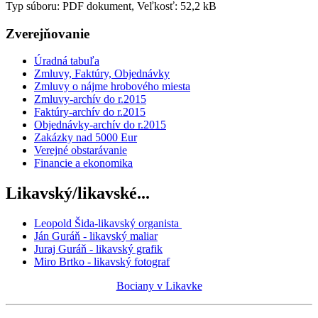
Typ súboru: PDF dokument, Veľkosť: 52,2 kB
Zverejňovanie
Úradná tabuľa
Zmluvy, Faktúry, Objednávky
Zmluvy o nájme hrobového miesta
Zmluvy-archív do r.2015
Faktúry-archív do r.2015
Objednávky-archív do r.2015
Zakázky nad 5000 Eur
Verejné obstarávanie
Financie a ekonomika
Likavský/likavské...
Leopold Šida-likavský organista
Ján Guráň - likavský maliar
Juraj Guráň - likavský grafik
Miro Brtko - likavský fotograf
Bociany v Likavke