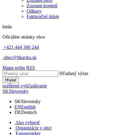
Zoznam osôb
Zoznam komisií
Odkazy
Fakturačné údaje
hmla
Oficiálne stránky obce
+421 444 300 244
obec@likavka.sk
Mapa webu
RSS
Hľadaný výraz
Hľadať
rozšírené vyhľadávanie
SK
Slovensky
SK
Slovensky
EN
English
DE
Deutsch
Ako vybaviť
Organizácie v obci
Europrojekty