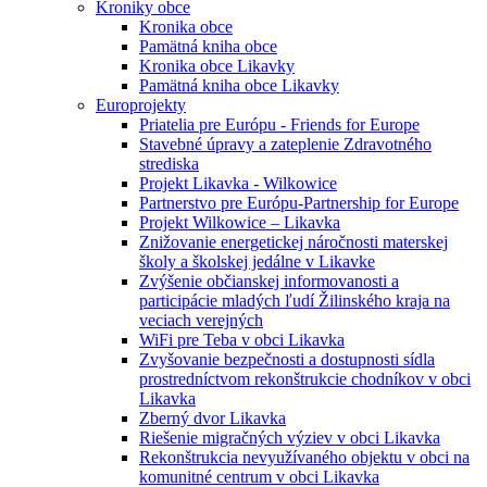
Kroniky obce
Kronika obce
Pamätná kniha obce
Kronika obce Likavky
Pamätná kniha obce Likavky
Europrojekty
Priatelia pre Európu - Friends for Europe
Stavebné úpravy a zateplenie Zdravotného
strediska
Projekt Likavka - Wilkowice
Partnerstvo pre Európu-Partnership for Europe
Projekt Wilkowice – Likavka
Znižovanie energetickej náročnosti materskej
školy a školskej jedálne v Likavke
Zvýšenie občianskej informovanosti a
participácie mladých ľudí Žilinského kraja na
veciach verejných
WiFi pre Teba v obci Likavka
Zvyšovanie bezpečnosti a dostupnosti sídla
prostredníctvom rekonštrukcie chodníkov v obci
Likavka
Zberný dvor Likavka
Riešenie migračných výziev v obci Likavka
Rekonštrukcia nevyužívaného objektu v obci na
komunitné centrum v obci Likavka