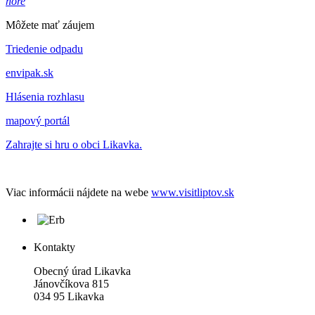
hore
Môžete mať záujem
Triedenie odpadu
envipak.sk
Hlásenia rozhlasu
mapový portál
Zahrajte si hru o obci Likavka.
Viac informácii nájdete na webe
www.visitliptov.sk
Kontakty
Obecný úrad Likavka
Jánovčíkova 815
034 95 Likavka