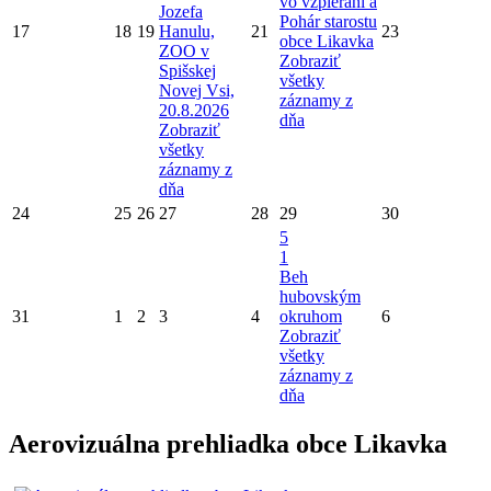
vo vzpieraní a
Jozefa
Pohár starostu
17
18
19
Hanulu,
21
23
obce Likavka
ZOO v
Zobraziť
Spišskej
všetky
Novej Vsi,
záznamy z
20.8.2026
dňa
Zobraziť
všetky
záznamy z
dňa
24
25
26
27
28
29
30
5
1
Beh
hubovským
31
1
2
3
4
okruhom
6
Zobraziť
všetky
záznamy z
dňa
Aerovizuálna prehliadka obce Likavka