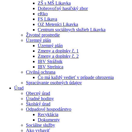
ZŠ s MŠ Likavka
Dobrovoľný hasičský zbor
eRko
FS Likava
OZ Meteníci Likavka
Centrum sociálnych služieb Likavka
Životné prostredie
Územný plán
Územný plán
Zmeny a doplnky č. 1
Zmeny a doplnky č. 2
IBV Strážnik
IBV Strelnica
Civilná ochrana
Čo má každý vedieť v prípade ohrozenia
Spracúvanie osobných údajov
Úrad
Obecný úrad
Úradné hodiny
Školský úrad
Odpadové hospodárstvo
Recyklácia
Dokumenty
Sociálne služby
Ako vybaviť