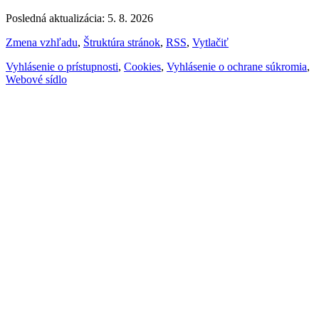
Posledná aktualizácia: 5. 8. 2026
Zmena vzhľadu
,
Štruktúra stránok
,
RSS
,
Vytlačiť
Vyhlásenie o prístupnosti
,
Cookies
,
Vyhlásenie o ochrane súkromia
,
Webové sídlo