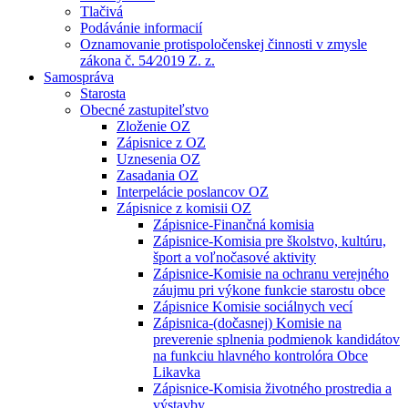
Tlačivá
Podávánie informacií
Oznamovanie protispoločenskej činnosti v zmysle
zákona č. 54⁄2019 Z. z.
Samospráva
Starosta
Obecné zastupiteľstvo
Zloženie OZ
Zápisnice z OZ
Uznesenia OZ
Zasadania OZ
Interpelácie poslancov OZ
Zápisnice z komisii OZ
Zápisnice-Finančná komisia
Zápisnice-Komisia pre školstvo, kultúru,
šport a voľnočasové aktivity
Zápisnice-Komisie na ochranu verejného
záujmu pri výkone funkcie starostu obce
Zápisnice Komisie sociálnych vecí
Zápisnica-(dočasnej) Komisie na
preverenie splnenia podmienok kandidátov
na funkciu hlavného kontrolóra Obce
Likavka
Zápisnice-Komisia životného prostredia a
výstavby