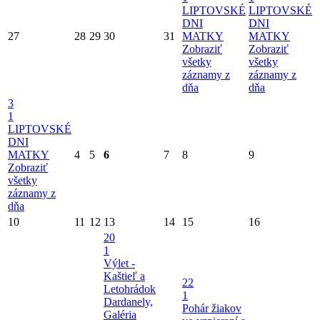
LIPTOVSKÉ
LIPTOVSKÉ
DNI
DNI
27
28
29
30
31
MATKY
MATKY
Zobraziť
Zobraziť
všetky
všetky
záznamy z
záznamy z
dňa
dňa
3
1
LIPTOVSKÉ
DNI
MATKY
4
5
6
7
8
9
Zobraziť
všetky
záznamy z
dňa
10
11
12
13
14
15
16
20
1
Výlet -
Kaštieľ a
22
Letohrádok
1
Dardanely,
Pohár žiakov
Galéria