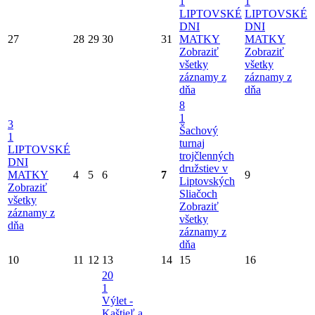
1
1
LIPTOVSKÉ
LIPTOVSKÉ
DNI
DNI
27
28
29
30
31
MATKY
MATKY
Zobraziť
Zobraziť
všetky
všetky
záznamy z
záznamy z
dňa
dňa
8
1
3
Šachový
1
turnaj
LIPTOVSKÉ
trojčlenných
DNI
družstiev v
MATKY
4
5
6
7
9
Liptovských
Zobraziť
Sliačoch
všetky
Zobraziť
záznamy z
všetky
dňa
záznamy z
dňa
10
11
12
13
14
15
16
20
1
Výlet -
Kaštieľ a