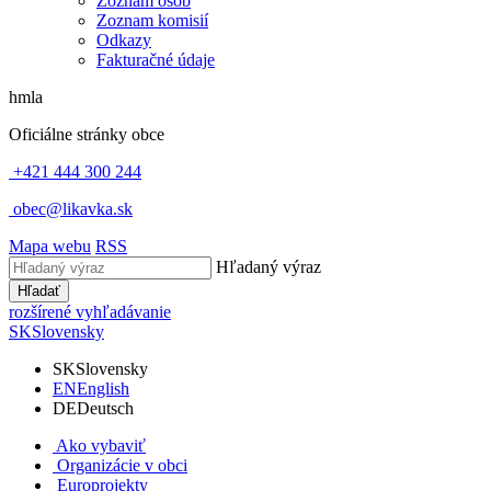
Zoznam osôb
Zoznam komisií
Odkazy
Fakturačné údaje
hmla
Oficiálne stránky obce
+421 444 300 244
obec@likavka.sk
Mapa webu
RSS
Hľadaný výraz
Hľadať
rozšírené vyhľadávanie
SK
Slovensky
SK
Slovensky
EN
English
DE
Deutsch
Ako vybaviť
Organizácie v obci
Europrojekty