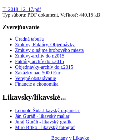
T_2018_12_17.pdf
Typ súboru: PDF dokument, Veľkosť: 440,15 kB
Zverejňovanie
Úradná tabuľa
Zmluvy, Faktúry, Objednávky
Zmluvy o nájme hrobového miesta
Zmluvy-archív do r.2015
Faktúry-archív do r.2015
Objednávky-archív do r.2015
Zakázky nad 5000 Eur
Verejné obstarávanie
Financie a ekonomika
Likavský/likavské...
Leopold Šida-likavský organista
Ján Guráň - likavský maliar
Juraj Guráň - likavský grafik
Miro Brtko - likavský fotograf
Bociany v Likavke