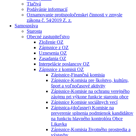
Tlačivá
Podávánie informacií
Oznamovanie protispoločenskej činnosti v zmysle
zákona č. 54⁄2019 Z. z.
Samospráva
Starosta
Obecné zastupiteľstvo
Zloženie OZ
Zápisnice z OZ
Uznesenia OZ
Zasadania OZ
Interpelácie poslancov OZ
Zápisnice z komisii OZ
Zápisnice-Finančná komisia
Zápisnice-Komisia pre školstvo, kultúru,
šport a voľnočasové aktivity
Zápisnice-Komisie na ochranu verejného
záujmu pri výkone funkcie starostu obce
Zápisnice Komisie sociálnych vecí
Zápisnica-(dočasnej) Komisie na
preverenie splnenia podmienok kandidátov
na funkciu hlavného kontrolóra Obce
Likavka
Zápisnice-Komisia životného prostredia a
výstavby