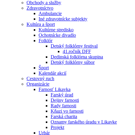
Obchody a služby
Zdravotníctvo
Ambulancie
Iné zdravotnícke subjekty
Kultúra a šport
Kultúrne stredisko
Ochotnícke divadlo
Folklór
Detský folklórny festival
41.ročník DFF
Dedinská folklórna skupina
Detský folklórny súbor
Šport
Kalendár akcií
Cestovný ruch
Organizácie
Farnosť Likavka
Farský úrad
Dejiny farnosti
Rady farnosti
Kňazi vo farnosti
Farská charita
Oznamy farského úradu v Likavke
Projekt
Urbár