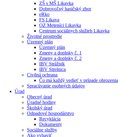
ZŠ s MŠ Likavka
Dobrovoľný hasičský zbor
eRko
FS Likava
OZ Meteníci Likavka
Centrum sociálnych služieb Likavka
Životné prostredie
Územný plán
Územný plán
Zmeny a doplnky č. 1
Zmeny a doplnky č. 2
IBV Strážnik
IBV Strelnica
Civilná ochrana
Čo má každý vedieť v prípade ohrozenia
Spracúvanie osobných údajov
Úrad
Obecný úrad
Úradné hodiny
Školský úrad
Odpadové hospodárstvo
Recyklácia
Dokumenty
Sociálne služby
Ako vybaviť