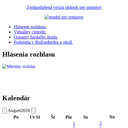
Zjednodušená verzia stránok pre seniorov
Hlásenie rozhlasu
Virtuálny cintorín
Oznamy farského úradu
Podujatia v Ružomberku a okolí
Hlásenia rozhlasu
Kalendár
August
2026
Po
Ut
St
Št
Pia
So
Ne
1
2