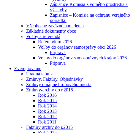
Zápisnice-Komisia životného prostredia a
výstavby
Zápisnice – Komisia na ochranu verejného
poriadku
Všeobecne záväzné nariadenia
Základné dokumenty obce
Voľby a referendá
Referendum 2026
Voľby do orgánov samosprávy obcí 2026
Príprava
Voľby do orgánov samosprávnych krajov 2026
Príprava
Zverejňovanie
Úradná tabuľa
Zmluvy, Faktúry, Objednávky
Zmluvy o nájme hrobového miesta
Zmluvy-archív do r.2015
Rok 2016
Rok 2015
Rok 2014
Rok 2013
Rok 2012
Rok 2011
Faktúry-archív do r.2015
Rok 2015