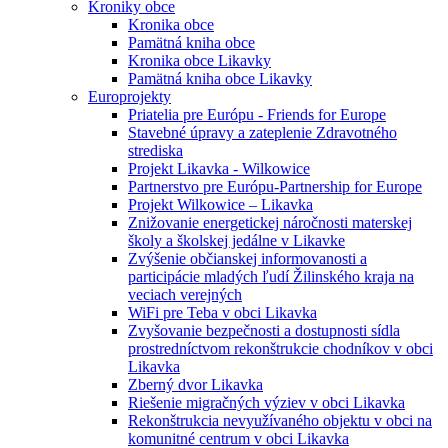
Kroniky obce
Kronika obce
Pamätná kniha obce
Kronika obce Likavky
Pamätná kniha obce Likavky
Europrojekty
Priatelia pre Európu - Friends for Europe
Stavebné úpravy a zateplenie Zdravotného
strediska
Projekt Likavka - Wilkowice
Partnerstvo pre Európu-Partnership for Europe
Projekt Wilkowice – Likavka
Znižovanie energetickej náročnosti materskej
školy a školskej jedálne v Likavke
Zvýšenie občianskej informovanosti a
participácie mladých ľudí Žilinského kraja na
veciach verejných
WiFi pre Teba v obci Likavka
Zvyšovanie bezpečnosti a dostupnosti sídla
prostredníctvom rekonštrukcie chodníkov v obci
Likavka
Zberný dvor Likavka
Riešenie migračných výziev v obci Likavka
Rekonštrukcia nevyužívaného objektu v obci na
komunitné centrum v obci Likavka