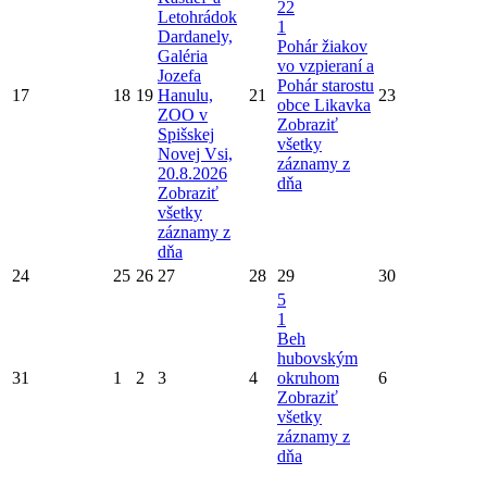
22
Letohrádok
1
Dardanely,
Pohár žiakov
Galéria
vo vzpieraní a
Jozefa
Pohár starostu
17
18
19
Hanulu,
21
23
obce Likavka
ZOO v
Zobraziť
Spišskej
všetky
Novej Vsi,
záznamy z
20.8.2026
dňa
Zobraziť
všetky
záznamy z
dňa
24
25
26
27
28
29
30
5
1
Beh
hubovským
31
1
2
3
4
okruhom
6
Zobraziť
všetky
záznamy z
dňa