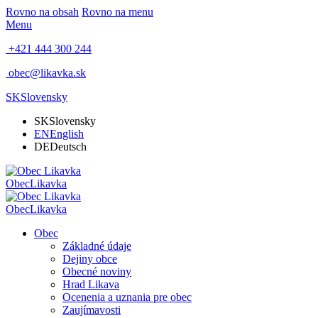
Rovno na obsah
Rovno na menu
Menu
+421 444 300 244
obec@likavka.sk
SK
Slovensky
SK
Slovensky
EN
English
DE
Deutsch
Obec
Likavka
Obec
Likavka
Obec
Základné údaje
Dejiny obce
Obecné noviny
Hrad Likava
Ocenenia a uznania pre obec
Zaujímavosti