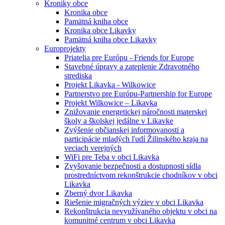
Kroniky obce
Kronika obce
Pamätná kniha obce
Kronika obce Likavky
Pamätná kniha obce Likavky
Europrojekty
Priatelia pre Európu - Friends for Europe
Stavebné úpravy a zateplenie Zdravotného
strediska
Projekt Likavka - Wilkowice
Partnerstvo pre Európu-Partnership for Europe
Projekt Wilkowice – Likavka
Znižovanie energetickej náročnosti materskej
školy a školskej jedálne v Likavke
Zvýšenie občianskej informovanosti a
participácie mladých ľudí Žilinského kraja na
veciach verejných
WiFi pre Teba v obci Likavka
Zvyšovanie bezpečnosti a dostupnosti sídla
prostredníctvom rekonštrukcie chodníkov v obci
Likavka
Zberný dvor Likavka
Riešenie migračných výziev v obci Likavka
Rekonštrukcia nevyužívaného objektu v obci na
komunitné centrum v obci Likavka