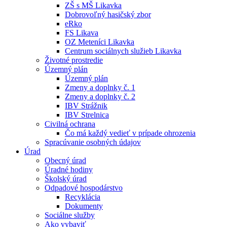
ZŠ s MŠ Likavka
Dobrovoľný hasičský zbor
eRko
FS Likava
OZ Meteníci Likavka
Centrum sociálnych služieb Likavka
Životné prostredie
Územný plán
Územný plán
Zmeny a doplnky č. 1
Zmeny a doplnky č. 2
IBV Strážnik
IBV Strelnica
Civilná ochrana
Čo má každý vedieť v prípade ohrozenia
Spracúvanie osobných údajov
Úrad
Obecný úrad
Úradné hodiny
Školský úrad
Odpadové hospodárstvo
Recyklácia
Dokumenty
Sociálne služby
Ako vybaviť