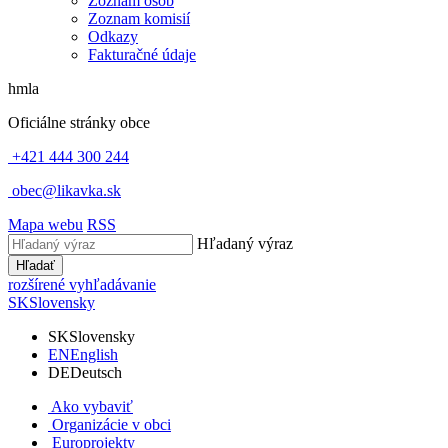
Zoznam osôb
Zoznam komisií
Odkazy
Fakturačné údaje
hmla
Oficiálne stránky obce
+421 444 300 244
obec@likavka.sk
Mapa webu
RSS
Hľadaný výraz
Hľadať
rozšírené vyhľadávanie
SK
Slovensky
SK
Slovensky
EN
English
DE
Deutsch
Ako vybaviť
Organizácie v obci
Europrojekty