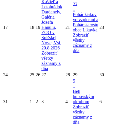
Kaštieľ a
22
Letohrádok
1
Dardanely,
Pohár žiakov
Galéria
vo vzpieraní a
Jozefa
Pohár starostu
17
18
19
Hanulu,
21
23
obce Likavka
ZOO v
Zobraziť
Spišskej
všetky
Novej Vsi,
záznamy z
20.8.2026
dňa
Zobraziť
všetky
záznamy z
dňa
24
25
26
27
28
29
30
5
1
Beh
hubovským
31
1
2
3
4
okruhom
6
Zobraziť
všetky
záznamy z
dňa