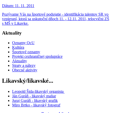
Dátum:
11. 11. 2011
Pozývame Vás na športové podujatie - identifikácia talentov SR vo
vzpieraní, ktorá sa uskutoční dňoch 11. - 12.11. 2011, telocvični ZŠ
s MŠ v Likavke.
Aktuality
Oznamy OcU
Kultúra
Športové oznamy
Projekt cezhraničnej spolupráce
Aktuality
Straty a nálezy
Obecné aktivity
Likavský/likavské...
Leopold Šida-likavský organista
Ján Guráň - likavský maliar
Juraj Guráň - likavský grafik
Miro Brtko - likavský fotograf