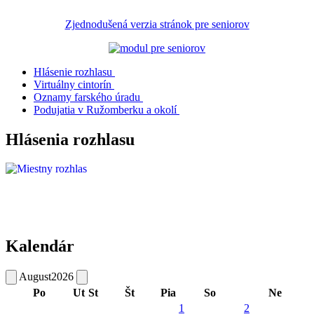
Zjednodušená verzia stránok pre seniorov
Hlásenie rozhlasu
Virtuálny cintorín
Oznamy farského úradu
Podujatia v Ružomberku a okolí
Hlásenia rozhlasu
Kalendár
August
2026
Po
Ut
St
Št
Pia
So
Ne
1
2