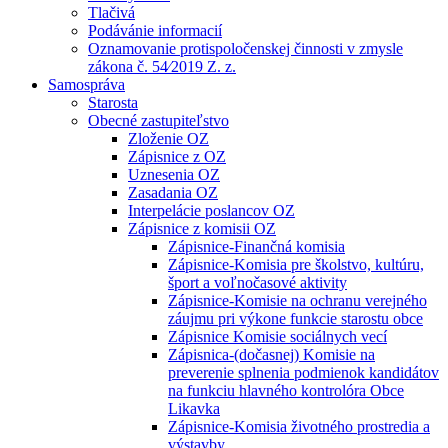
Tlačivá
Podávánie informacií
Oznamovanie protispoločenskej činnosti v zmysle
zákona č. 54⁄2019 Z. z.
Samospráva
Starosta
Obecné zastupiteľstvo
Zloženie OZ
Zápisnice z OZ
Uznesenia OZ
Zasadania OZ
Interpelácie poslancov OZ
Zápisnice z komisii OZ
Zápisnice-Finančná komisia
Zápisnice-Komisia pre školstvo, kultúru,
šport a voľnočasové aktivity
Zápisnice-Komisie na ochranu verejného
záujmu pri výkone funkcie starostu obce
Zápisnice Komisie sociálnych vecí
Zápisnica-(dočasnej) Komisie na
preverenie splnenia podmienok kandidátov
na funkciu hlavného kontrolóra Obce
Likavka
Zápisnice-Komisia životného prostredia a
výstavby