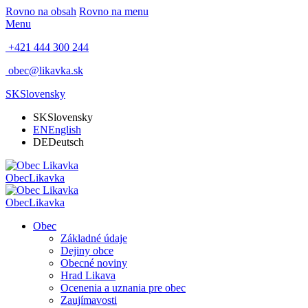
Rovno na obsah
Rovno na menu
Menu
+421 444 300 244
obec@likavka.sk
SK
Slovensky
SK
Slovensky
EN
English
DE
Deutsch
Obec
Likavka
Obec
Likavka
Obec
Základné údaje
Dejiny obce
Obecné noviny
Hrad Likava
Ocenenia a uznania pre obec
Zaujímavosti