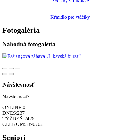
Bociany v Likavke
Kŕmidlo pre vtáčiky
Fotogaléria
Náhodná fotogaléria
Návštevnosť
Návštevnosť:
ONLINE:
0
DNES:
237
TÝŽDEŇ:
2426
CELKOM:
3396762
Seniori