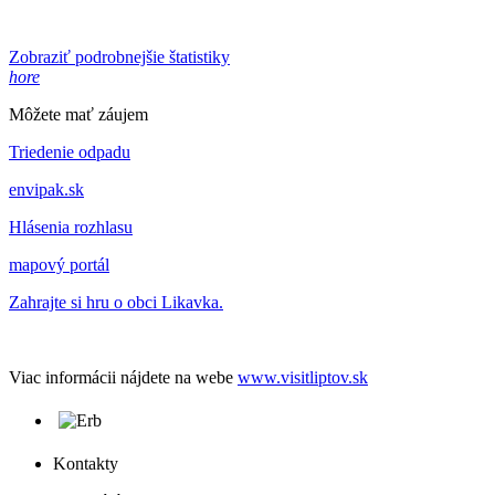
Zobraziť podrobnejšie štatistiky
hore
Môžete mať záujem
Triedenie odpadu
envipak.sk
Hlásenia rozhlasu
mapový portál
Zahrajte si hru o obci Likavka.
Viac informácii nájdete na webe
www.visitliptov.sk
Kontakty