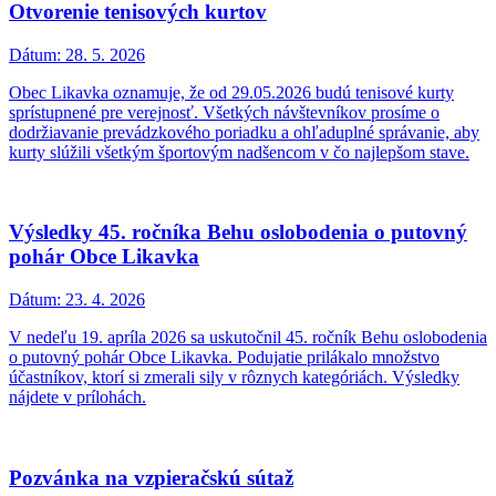
Otvorenie tenisových kurtov
Dátum:
28. 5. 2026
Obec Likavka oznamuje, že od 29.05.2026 budú tenisové kurty
sprístupnené pre verejnosť. Všetkých návštevníkov prosíme o
dodržiavanie prevádzkového poriadku a ohľaduplné správanie, aby
kurty slúžili všetkým športovým nadšencom v čo najlepšom stave.
Výsledky 45. ročníka Behu oslobodenia o putovný
pohár Obce Likavka
Dátum:
23. 4. 2026
V nedeľu 19. apríla 2026 sa uskutočnil 45. ročník Behu oslobodenia
o putovný pohár Obce Likavka. Podujatie prilákalo množstvo
účastníkov, ktorí si zmerali sily v rôznych kategóriách. Výsledky
nájdete v prílohách.
Pozvánka na vzpieračskú sútaž