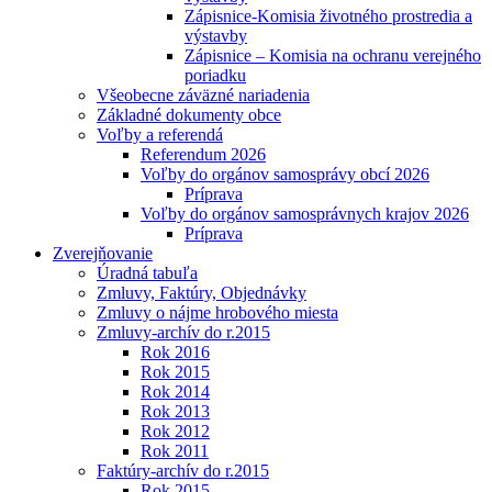
Zápisnice-Komisia životného prostredia a
výstavby
Zápisnice – Komisia na ochranu verejného
poriadku
Všeobecne záväzné nariadenia
Základné dokumenty obce
Voľby a referendá
Referendum 2026
Voľby do orgánov samosprávy obcí 2026
Príprava
Voľby do orgánov samosprávnych krajov 2026
Príprava
Zverejňovanie
Úradná tabuľa
Zmluvy, Faktúry, Objednávky
Zmluvy o nájme hrobového miesta
Zmluvy-archív do r.2015
Rok 2016
Rok 2015
Rok 2014
Rok 2013
Rok 2012
Rok 2011
Faktúry-archív do r.2015
Rok 2015