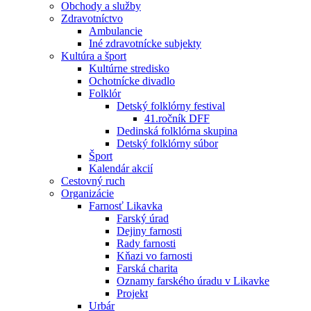
Obchody a služby
Zdravotníctvo
Ambulancie
Iné zdravotnícke subjekty
Kultúra a šport
Kultúrne stredisko
Ochotnícke divadlo
Folklór
Detský folklórny festival
41.ročník DFF
Dedinská folklórna skupina
Detský folklórny súbor
Šport
Kalendár akcií
Cestovný ruch
Organizácie
Farnosť Likavka
Farský úrad
Dejiny farnosti
Rady farnosti
Kňazi vo farnosti
Farská charita
Oznamy farského úradu v Likavke
Projekt
Urbár