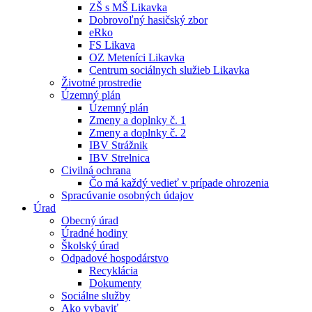
ZŠ s MŠ Likavka
Dobrovoľný hasičský zbor
eRko
FS Likava
OZ Meteníci Likavka
Centrum sociálnych služieb Likavka
Životné prostredie
Územný plán
Územný plán
Zmeny a doplnky č. 1
Zmeny a doplnky č. 2
IBV Strážnik
IBV Strelnica
Civilná ochrana
Čo má každý vedieť v prípade ohrozenia
Spracúvanie osobných údajov
Úrad
Obecný úrad
Úradné hodiny
Školský úrad
Odpadové hospodárstvo
Recyklácia
Dokumenty
Sociálne služby
Ako vybaviť