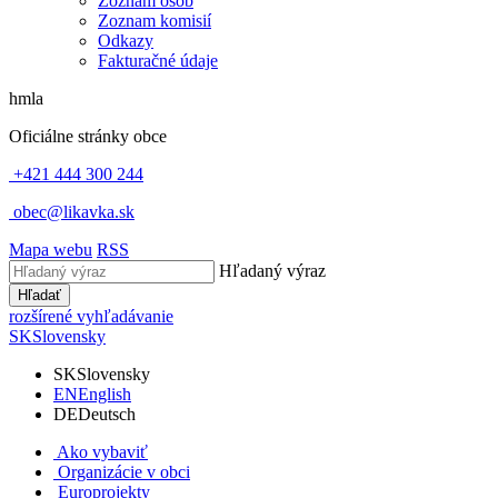
Zoznam osôb
Zoznam komisií
Odkazy
Fakturačné údaje
hmla
Oficiálne stránky obce
+421 444 300 244
obec@likavka.sk
Mapa webu
RSS
Hľadaný výraz
Hľadať
rozšírené vyhľadávanie
SK
Slovensky
SK
Slovensky
EN
English
DE
Deutsch
Ako vybaviť
Organizácie v obci
Europrojekty