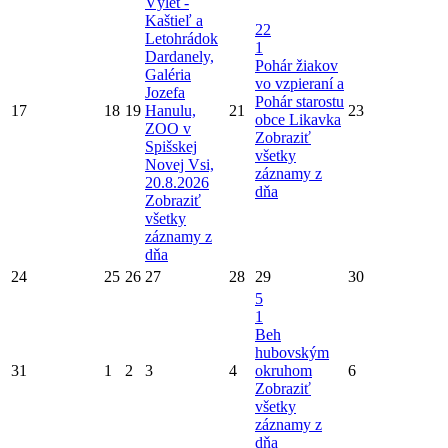
Výlet -
Kaštieľ a
22
Letohrádok
1
Dardanely,
Pohár žiakov
Galéria
vo vzpieraní a
Jozefa
Pohár starostu
17
18
19
Hanulu,
21
23
obce Likavka
ZOO v
Zobraziť
Spišskej
všetky
Novej Vsi,
záznamy z
20.8.2026
dňa
Zobraziť
všetky
záznamy z
dňa
24
25
26
27
28
29
30
5
1
Beh
hubovským
31
1
2
3
4
okruhom
6
Zobraziť
všetky
záznamy z
dňa