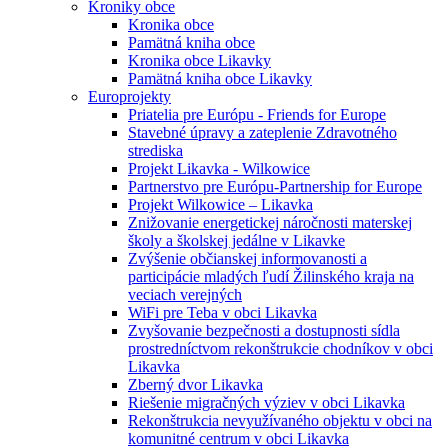
Kroniky obce
Kronika obce
Pamätná kniha obce
Kronika obce Likavky
Pamätná kniha obce Likavky
Europrojekty
Priatelia pre Európu - Friends for Europe
Stavebné úpravy a zateplenie Zdravotného
strediska
Projekt Likavka - Wilkowice
Partnerstvo pre Európu-Partnership for Europe
Projekt Wilkowice – Likavka
Znižovanie energetickej náročnosti materskej
školy a školskej jedálne v Likavke
Zvýšenie občianskej informovanosti a
participácie mladých ľudí Žilinského kraja na
veciach verejných
WiFi pre Teba v obci Likavka
Zvyšovanie bezpečnosti a dostupnosti sídla
prostredníctvom rekonštrukcie chodníkov v obci
Likavka
Zberný dvor Likavka
Riešenie migračných výziev v obci Likavka
Rekonštrukcia nevyužívaného objektu v obci na
komunitné centrum v obci Likavka