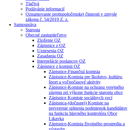
Tlačivá
Podávánie informacií
Oznamovanie protispoločenskej činnosti v zmysle
zákona č. 54⁄2019 Z. z.
Samospráva
Starosta
Obecné zastupiteľstvo
Zloženie OZ
Zápisnice z OZ
Uznesenia OZ
Zasadania OZ
Interpelácie poslancov OZ
Zápisnice z komisii OZ
Zápisnice-Finančná komisia
Zápisnice-Komisia pre školstvo, kultúru,
šport a voľnočasové aktivity
Zápisnice-Komisie na ochranu verejného
záujmu pri výkone funkcie starostu obce
Zápisnice Komisie sociálnych vecí
Zápisnica-(dočasnej) Komisie na
preverenie splnenia podmienok kandidátov
na funkciu hlavného kontrolóra Obce
Likavka
Zápisnice-Komisia životného prostredia a
výstavby