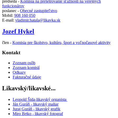
predseda -
Komisia na prešetrovanie sťažností na verejných
funkcionárov
poslanec -
Obecné zastupiteľstvo
Mobil:
908 160 050
E-mail:
vladimir.hatala@likavka.sk
Jozef Hykel
člen -
Komisia pre školstvo, kultúru, šport a voľnočasové aktivity
Kontakt
Zoznam osôb
Zoznam komisií
Odkazy
Fakturačné údaje
Likavský/likavské...
Leopold Šida-likavský organista
Ján Guráň - likavský maliar
Juraj Guráň - likavský grafik
Miro Brtko - likavský fotograf