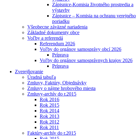
Zápisnice-Komisia životného prostredia a
výstavby
Zápisnice – Komisia na ochranu verejného
poriadku
Všeobecne záväzné nariadenia
Základné dokumenty obce
Voľby a referendá
Referendum 2026
Voľby do orgánov samosprávy obcí 2026
Príprava
Voľby do orgánov samosprávnych krajov 2026
Príprava
Zverejňovanie
Úradná tabuľa
Zmluvy, Faktúry, Objednávky
Zmluvy o nájme hrobového miesta
Zmluvy-archív do r.2015
Rok 2016
Rok 2015
Rok 2014
Rok 2013
Rok 2012
Rok 2011
Faktúry-archív do r.2015
Rok 2015