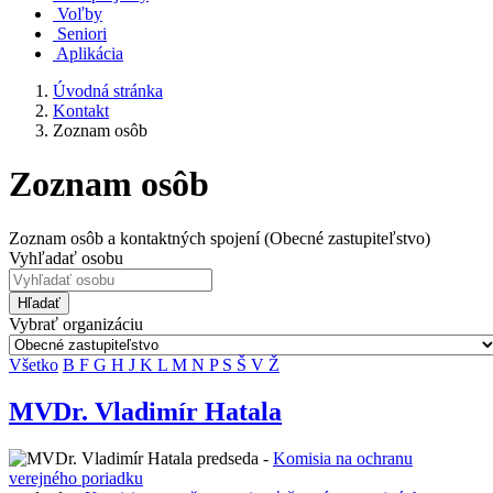
Voľby
Seniori
Aplikácia
Úvodná stránka
Kontakt
Zoznam osôb
Zoznam osôb
Zoznam osôb a kontaktných spojení (Obecné zastupiteľstvo)
Vyhľadať osobu
Hľadať
Vybrať organizáciu
Všetko
B
F
G
H
J
K
L
M
N
P
S
Š
V
Ž
MVDr. Vladimír Hatala
predseda -
Komisia na ochranu
verejného poriadku