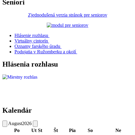
Seniori
Zjednodušená verzia stránok pre seniorov
Hlásenie rozhlasu
Virtuálny cintorín
Oznamy farského úradu
Podujatia v Ružomberku a okolí
Hlásenia rozhlasu
Kalendár
August
2026
Po
Ut
St
Št
Pia
So
Ne