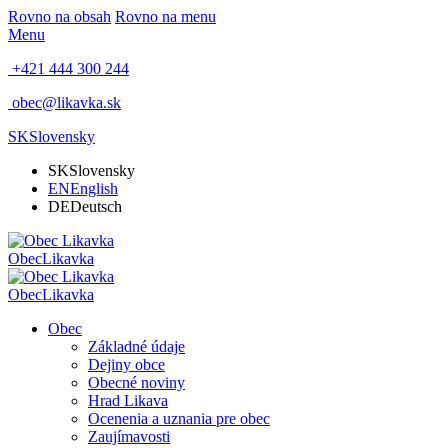
Rovno na obsah
Rovno na menu
Menu
+421 444 300 244
obec@likavka.sk
SK
Slovensky
SK
Slovensky
EN
English
DE
Deutsch
Obec
Likavka
Obec
Likavka
Obec
Základné údaje
Dejiny obce
Obecné noviny
Hrad Likava
Ocenenia a uznania pre obec
Zaujímavosti