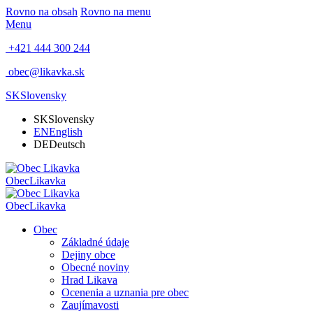
Rovno na obsah
Rovno na menu
Menu
+421 444 300 244
obec@likavka.sk
SK
Slovensky
SK
Slovensky
EN
English
DE
Deutsch
Obec
Likavka
Obec
Likavka
Obec
Základné údaje
Dejiny obce
Obecné noviny
Hrad Likava
Ocenenia a uznania pre obec
Zaujímavosti