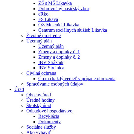
ZŠ s MŠ Likavka
Dobrovoľný hasičský zbor
eRko
FS Likava
OZ Meteníci Likavka
Centrum sociálnych služieb Likavka
Životné prostredie
Územný plán
Územný plán
Zmeny a doplnky č. 1
Zmeny a doplnky č. 2
IBV Strážnik
IBV Strelnica
Civilná ochrana
Čo má každý vedieť v prípade ohrozenia
Spracúvanie osobných údajov
Úrad
Obecný úrad
Úradné hodiny
Školský úrad
Odpadové hospodárstvo
Recyklácia
Dokumenty
Sociálne služby
Ako vybaviť