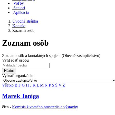
Voľby
Seniori
Aplikácia
Úvodná stránka
Kontakt
Zoznam osôb
Zoznam osôb
Zoznam osôb a kontaktných spojení (Obecné zastupiteľstvo)
Vyhľadať osobu
Hľadať
Vybrať organizáciu
Všetko
B
F
G
H
J
K
L
M
N
P
S
Š
V
Ž
Marek Janiga
člen -
Komisia životného prostredia a výstavby