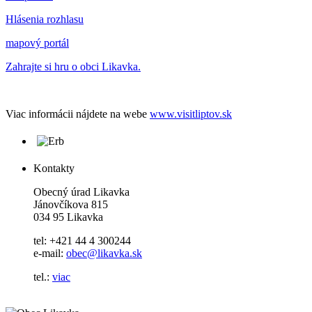
Hlásenia rozhlasu
mapový portál
Zahrajte si hru o obci Likavka.
Viac informácii nájdete na webe
www.visitliptov.sk
Kontakty
Obecný úrad Likavka
Jánovčíkova 815
034 95 Likavka
tel: +421 44 4 300244
e-mail:
obec@likavka.sk
tel.:
viac