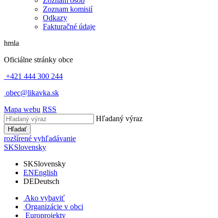
Zoznam osôb
Zoznam komisií
Odkazy
Fakturačné údaje
hmla
Oficiálne stránky obce
+421 444 300 244
obec@likavka.sk
Mapa webu
RSS
Hľadaný výraz
Hľadať
rozšírené vyhľadávanie
SK
Slovensky
SK
Slovensky
EN
English
DE
Deutsch
Ako vybaviť
Organizácie v obci
Europrojekty