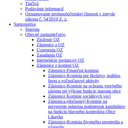
Tlačivá
Podávánie informacií
Oznamovanie protispoločenskej činnosti v zmysle
zákona č. 54⁄2019 Z. z.
Samospráva
Starosta
Obecné zastupiteľstvo
Zloženie OZ
Zápisnice z OZ
Uznesenia OZ
Zasadania OZ
Interpelácie poslancov OZ
Zápisnice z komisii OZ
Zápisnice-Finančná komisia
Zápisnice-Komisia pre školstvo, kultúru,
šport a voľnočasové aktivity
Zápisnice-Komisie na ochranu verejného
záujmu pri výkone funkcie starostu obce
Zápisnice Komisie sociálnych vecí
Zápisnica-(dočasnej) Komisie na
preverenie splnenia podmienok kandidátov
na funkciu hlavného kontrolóra Obce
Likavka
Zápisnice-Komisia životného prostredia a
výstavby