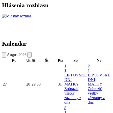
Hlásenia rozhlasu
Kalendár
August
2026
Po
Ut
St
Št
Pia
So
Ne
1
2
1
1
LIPTOVSKÉ
LIPTOVSKÉ
DNI
DNI
27
28
29
30
31
MATKY
MATKY
Zobraziť
Zobraziť
všetky
všetky
záznamy z
záznamy z
dňa
dňa
8
1