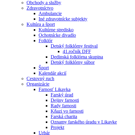
Obchody a služby
Zdravotníctvo
Ambulancie
Iné zdravotnícke subjekty
Kultúra a šport
Kultúrne stredisko
Ochotnícke divadlo
Folklór
Detský folklórny festival
41.ročník DFF
Dedinská folklórna skupina
Detský folklórny súbor
Šport
Kalendár akcií
Cestovný ruch
Organizácie
Farnosť Likavka
Farský úrad
Dejiny farnosti
Rady farnosti
Kňazi vo farnosti
Farská charita
Oznamy farského úradu v Likavke
Projekt
Urbár