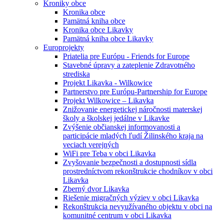
Kroniky obce
Kronika obce
Pamätná kniha obce
Kronika obce Likavky
Pamätná kniha obce Likavky
Europrojekty
Priatelia pre Európu - Friends for Europe
Stavebné úpravy a zateplenie Zdravotného
strediska
Projekt Likavka - Wilkowice
Partnerstvo pre Európu-Partnership for Europe
Projekt Wilkowice – Likavka
Znižovanie energetickej náročnosti materskej
školy a školskej jedálne v Likavke
Zvýšenie občianskej informovanosti a
participácie mladých ľudí Žilinského kraja na
veciach verejných
WiFi pre Teba v obci Likavka
Zvyšovanie bezpečnosti a dostupnosti sídla
prostredníctvom rekonštrukcie chodníkov v obci
Likavka
Zberný dvor Likavka
Riešenie migračných výziev v obci Likavka
Rekonštrukcia nevyužívaného objektu v obci na
komunitné centrum v obci Likavka