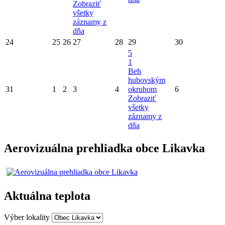
Zobraziť
všetky
záznamy z
dňa
24
25
26
27
28
29
30
5
1
Beh
hubovským
31
1
2
3
4
okruhom
6
Zobraziť
všetky
záznamy z
dňa
Aerovizuálna prehliadka obce Likavka
Aktuálna teplota
Výber lokality