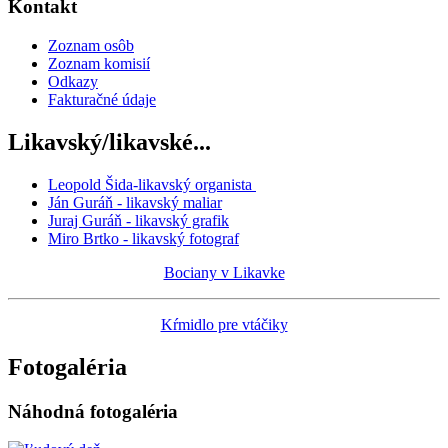
Kontakt
Zoznam osôb
Zoznam komisií
Odkazy
Fakturačné údaje
Likavský/likavské...
Leopold Šida-likavský organista
Ján Guráň - likavský maliar
Juraj Guráň - likavský grafik
Miro Brtko - likavský fotograf
Bociany v Likavke
Kŕmidlo pre vtáčiky
Fotogaléria
Náhodná fotogaléria