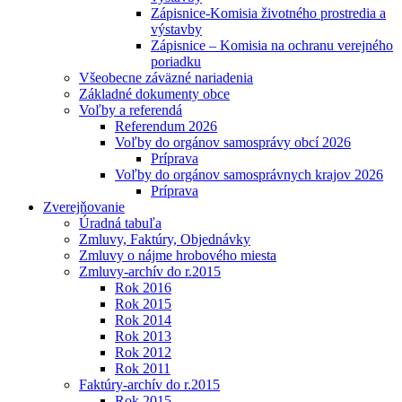
Zápisnice-Komisia životného prostredia a
výstavby
Zápisnice – Komisia na ochranu verejného
poriadku
Všeobecne záväzné nariadenia
Základné dokumenty obce
Voľby a referendá
Referendum 2026
Voľby do orgánov samosprávy obcí 2026
Príprava
Voľby do orgánov samosprávnych krajov 2026
Príprava
Zverejňovanie
Úradná tabuľa
Zmluvy, Faktúry, Objednávky
Zmluvy o nájme hrobového miesta
Zmluvy-archív do r.2015
Rok 2016
Rok 2015
Rok 2014
Rok 2013
Rok 2012
Rok 2011
Faktúry-archív do r.2015
Rok 2015