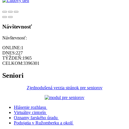
Návštevnosť
Návštevnosť:
ONLINE:
1
DNES:
227
TÝŽDEŇ:
1965
CELKOM:
3396301
Seniori
Zjednodušená verzia stránok pre seniorov
Hlásenie rozhlasu
Virtuálny cintorín
Oznamy farského úradu
Podujatia v Ružomberku a okolí