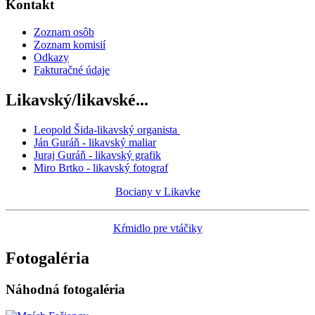
Kontakt
Zoznam osôb
Zoznam komisií
Odkazy
Fakturačné údaje
Likavský/likavské...
Leopold Šida-likavský organista
Ján Guráň - likavský maliar
Juraj Guráň - likavský grafik
Miro Brtko - likavský fotograf
Bociany v Likavke
Kŕmidlo pre vtáčiky
Fotogaléria
Náhodná fotogaléria