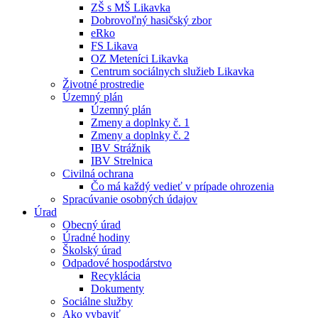
ZŠ s MŠ Likavka
Dobrovoľný hasičský zbor
eRko
FS Likava
OZ Meteníci Likavka
Centrum sociálnych služieb Likavka
Životné prostredie
Územný plán
Územný plán
Zmeny a doplnky č. 1
Zmeny a doplnky č. 2
IBV Strážnik
IBV Strelnica
Civilná ochrana
Čo má každý vedieť v prípade ohrozenia
Spracúvanie osobných údajov
Úrad
Obecný úrad
Úradné hodiny
Školský úrad
Odpadové hospodárstvo
Recyklácia
Dokumenty
Sociálne služby
Ako vybaviť