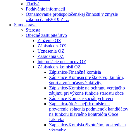
Tlačivá
Podávánie informacií
Oznamovanie protispoločenskej činnosti v zmysle
zákona č. 54⁄2019 Z. z.
Samospráva
Starosta
Obecné zastupiteľstvo
Zloženie OZ
Zápisnice z OZ
Uznesenia OZ
Zasadania OZ
Interpelácie poslancov OZ
Zápisnice z komisii OZ
Zápisnice-Finančná komisia
Zápisnice-Komisia pre školstvo, kultúru,
šport a voľnočasové aktivity
Zápisnice-Komisie na ochranu verejného
záujmu pri výkone funkcie starostu obce
Zápisnice Komisie sociálnych vecí
Zápisnica-(dočasnej) Komisie na
preverenie splnenia podmienok kandidátov
na funkciu hlavného kontrolóra Obce
Likavka
Zápisnice-Komisia životného prostredia a
výstavby