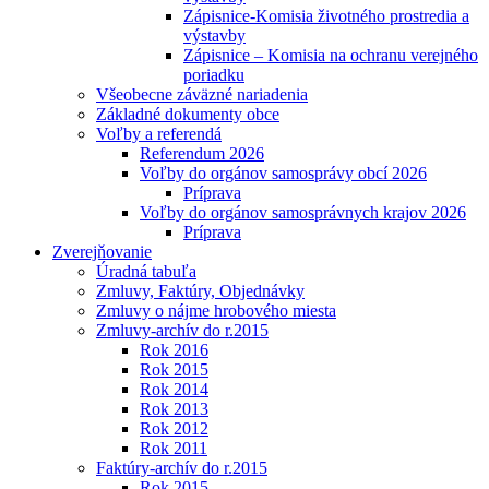
Zápisnice-Komisia životného prostredia a
výstavby
Zápisnice – Komisia na ochranu verejného
poriadku
Všeobecne záväzné nariadenia
Základné dokumenty obce
Voľby a referendá
Referendum 2026
Voľby do orgánov samosprávy obcí 2026
Príprava
Voľby do orgánov samosprávnych krajov 2026
Príprava
Zverejňovanie
Úradná tabuľa
Zmluvy, Faktúry, Objednávky
Zmluvy o nájme hrobového miesta
Zmluvy-archív do r.2015
Rok 2016
Rok 2015
Rok 2014
Rok 2013
Rok 2012
Rok 2011
Faktúry-archív do r.2015
Rok 2015