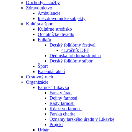
Obchody a služby
Zdravotníctvo
Ambulancie
Iné zdravotnícke subjekty
Kultúra a šport
Kultúrne stredisko
Ochotnícke divadlo
Folklór
Detský folklórny festival
41.ročník DFF
Dedinská folklórna skupina
Detský folklórny súbor
Šport
Kalendár akcií
Cestovný ruch
Organizácie
Farnosť Likavka
Farský úrad
Dejiny farnosti
Rady farnosti
Kňazi vo farnosti
Farská charita
Oznamy farského úradu v Likavke
Projekt
Urbár