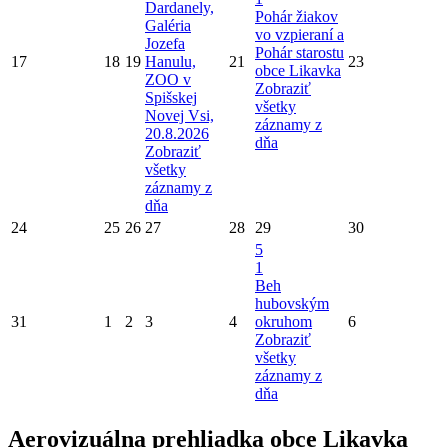
Dardanely,
Pohár žiakov
Galéria
vo vzpieraní a
Jozefa
Pohár starostu
17
18
19
Hanulu,
21
23
obce Likavka
ZOO v
Zobraziť
Spišskej
všetky
Novej Vsi,
záznamy z
20.8.2026
dňa
Zobraziť
všetky
záznamy z
dňa
24
25
26
27
28
29
30
5
1
Beh
hubovským
31
1
2
3
4
okruhom
6
Zobraziť
všetky
záznamy z
dňa
Aerovizuálna prehliadka obce Likavka