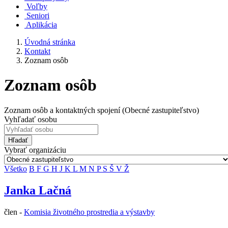
Voľby
Seniori
Aplikácia
Úvodná stránka
Kontakt
Zoznam osôb
Zoznam osôb
Zoznam osôb a kontaktných spojení (Obecné zastupiteľstvo)
Vyhľadať osobu
Hľadať
Vybrať organizáciu
Všetko
B
F
G
H
J
K
L
M
N
P
S
Š
V
Ž
Janka Lačná
člen -
Komisia životného prostredia a výstavby