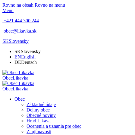
Rovno na obsah
Rovno na menu
Menu
+421 444 300 244
obec@likavka.sk
SK
Slovensky
SK
Slovensky
EN
English
DE
Deutsch
Obec
Likavka
Obec
Likavka
Obec
Základné údaje
Dejiny obce
Obecné noviny
Hrad Likava
Ocenenia a uznania pre obec
Zaujímavosti