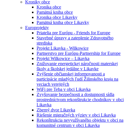
Kroniky obce
Kronika obce
Pamätná kniha obce
Kronika obce Likavky
Pamätná kniha obce Likavky
Europrojekty
Priatelia pre Európu - Friends for Europe
Stavebné úpravy a zateplenie Zdravotného
strediska
Projekt Likavka - Wilkowice
Partnerstvo pre Európu-Partnership for Europe
Projekt Wilkowice – Likavka
Znižovanie energetickej náročnosti materskej
školy a školskej jedálne v Likavke
Zvýšenie občianskej informovanosti a
participácie mladých ľudí Žilinského kraja na
veciach verejných
WiFi pre Teba v obci Likavka
Zvyšovanie bezpečnosti a dostupnosti sídla
prostredníctvom rekonštrukcie chodníkov v obci
Likavka
Zberný dvor Likavka
Riešenie migračných výziev v obci Likavka
Rekonštrukcia nevyužívaného objektu v obci na
komunitné centrum v obci Likavka