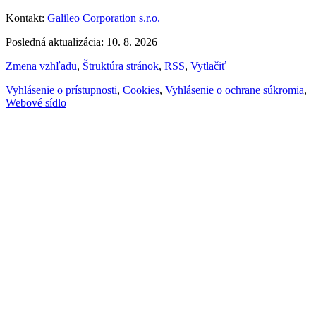
Kontakt:
Galileo Corporation s.r.o.
Posledná aktualizácia: 10. 8. 2026
Zmena vzhľadu
,
Štruktúra stránok
,
RSS
,
Vytlačiť
Vyhlásenie o prístupnosti
,
Cookies
,
Vyhlásenie o ochrane súkromia
,
Webové sídlo