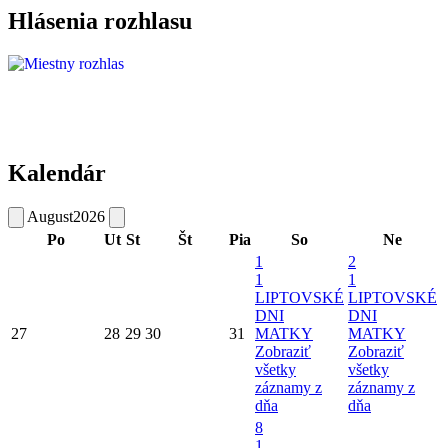
Hlásenia rozhlasu
Kalendár
August
2026
Po
Ut
St
Št
Pia
So
Ne
1
2
1
1
LIPTOVSKÉ
LIPTOVSKÉ
DNI
DNI
27
28
29
30
31
MATKY
MATKY
Zobraziť
Zobraziť
všetky
všetky
záznamy z
záznamy z
dňa
dňa
8
1