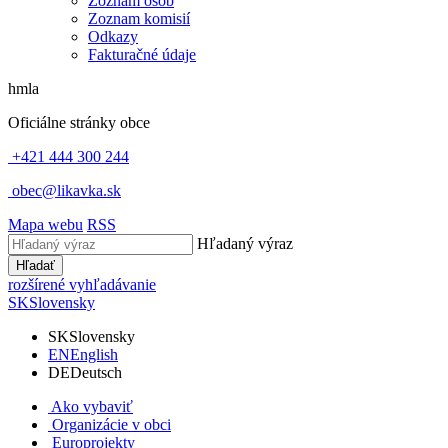
Zoznam osôb
Zoznam komisií
Odkazy
Fakturačné údaje
hmla
Oficiálne stránky obce
+421 444 300 244
obec@likavka.sk
Mapa webu
RSS
Hľadaný výraz
Hľadať
rozšírené vyhľadávanie
SK
Slovensky
SK
Slovensky
EN
English
DE
Deutsch
Ako vybaviť
Organizácie v obci
Europrojekty