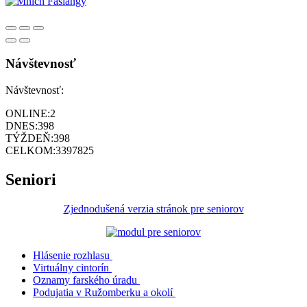
Návštevnosť
Návštevnosť:
ONLINE:
2
DNES:
398
TÝŽDEŇ:
398
CELKOM:
3397825
Seniori
Zjednodušená verzia stránok pre seniorov
Hlásenie rozhlasu
Virtuálny cintorín
Oznamy farského úradu
Podujatia v Ružomberku a okolí