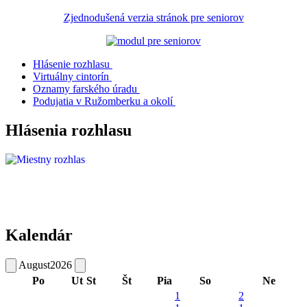
Zjednodušená verzia stránok pre seniorov
Hlásenie rozhlasu
Virtuálny cintorín
Oznamy farského úradu
Podujatia v Ružomberku a okolí
Hlásenia rozhlasu
Kalendár
August
2026
Po
Ut
St
Št
Pia
So
Ne
1
2