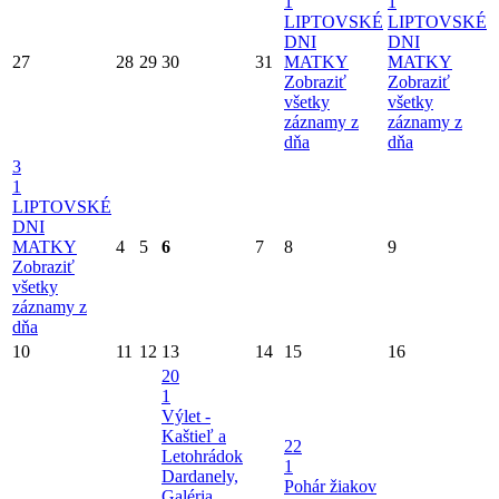
1
1
LIPTOVSKÉ
LIPTOVSKÉ
DNI
DNI
27
28
29
30
31
MATKY
MATKY
Zobraziť
Zobraziť
všetky
všetky
záznamy z
záznamy z
dňa
dňa
3
1
LIPTOVSKÉ
DNI
MATKY
4
5
6
7
8
9
Zobraziť
všetky
záznamy z
dňa
10
11
12
13
14
15
16
20
1
Výlet -
Kaštieľ a
22
Letohrádok
1
Dardanely,
Pohár žiakov
Galéria