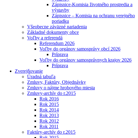
Zápisnice-Komisia životného prostredia a
výstavby
Zápisnice – Komisia na ochranu verejného
poriadku
Všeobecne záväzné nariadenia
Základné dokumenty obce
Voľby a referendá
Referendum 2026
Voľby do orgánov samosprávy obcí 2026
Príprava
Voľby do orgánov samosprávnych krajov 2026
Príprava
Zverejňovanie
Úradná tabuľa
Zmluvy, Faktúry, Objednávky
Zmluvy o nájme hrobového miesta
Zmluvy-archív do r.2015
Rok 2016
Rok 2015
Rok 2014
Rok 2013
Rok 2012
Rok 2011
Faktúry-archív do r.2015
Rok 2015