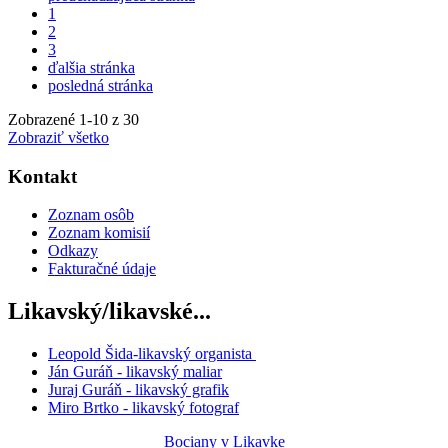
1
2
3
ďalšia stránka
posledná stránka
Zobrazené
1
-
10
z 30
Zobraziť všetko
Kontakt
Zoznam osôb
Zoznam komisií
Odkazy
Fakturačné údaje
Likavský/likavské...
Leopold Šida-likavský organista
Ján Guráň - likavský maliar
Juraj Guráň - likavský grafik
Miro Brtko - likavský fotograf
Bociany v Likavke