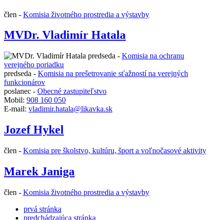
člen -
Komisia životného prostredia a výstavby
MVDr. Vladimír Hatala
predseda -
Komisia na ochranu
verejného poriadku
predseda -
Komisia na prešetrovanie sťažností na verejných
funkcionárov
poslanec -
Obecné zastupiteľstvo
Mobil:
908 160 050
E-mail:
vladimir.hatala@likavka.sk
Jozef Hykel
člen -
Komisia pre školstvo, kultúru, šport a voľnočasové aktivity
Marek Janiga
člen -
Komisia životného prostredia a výstavby
prvá stránka
predchádzajúca stránka