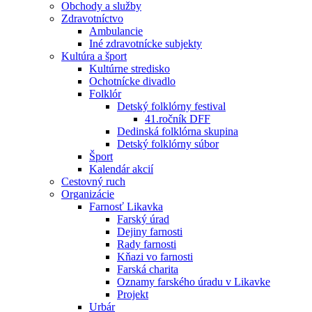
Obchody a služby
Zdravotníctvo
Ambulancie
Iné zdravotnícke subjekty
Kultúra a šport
Kultúrne stredisko
Ochotnícke divadlo
Folklór
Detský folklórny festival
41.ročník DFF
Dedinská folklórna skupina
Detský folklórny súbor
Šport
Kalendár akcií
Cestovný ruch
Organizácie
Farnosť Likavka
Farský úrad
Dejiny farnosti
Rady farnosti
Kňazi vo farnosti
Farská charita
Oznamy farského úradu v Likavke
Projekt
Urbár