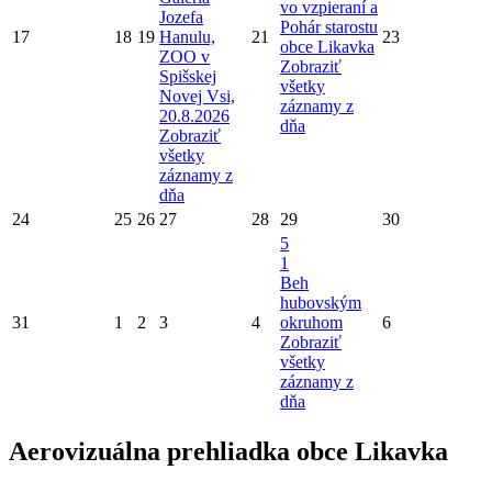
vo vzpieraní a
Jozefa
Pohár starostu
17
18
19
Hanulu,
21
23
obce Likavka
ZOO v
Zobraziť
Spišskej
všetky
Novej Vsi,
záznamy z
20.8.2026
dňa
Zobraziť
všetky
záznamy z
dňa
24
25
26
27
28
29
30
5
1
Beh
hubovským
31
1
2
3
4
okruhom
6
Zobraziť
všetky
záznamy z
dňa
Aerovizuálna prehliadka obce Likavka