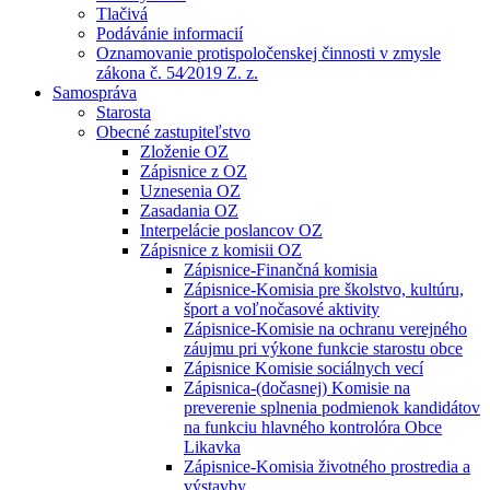
Tlačivá
Podávánie informacií
Oznamovanie protispoločenskej činnosti v zmysle
zákona č. 54⁄2019 Z. z.
Samospráva
Starosta
Obecné zastupiteľstvo
Zloženie OZ
Zápisnice z OZ
Uznesenia OZ
Zasadania OZ
Interpelácie poslancov OZ
Zápisnice z komisii OZ
Zápisnice-Finančná komisia
Zápisnice-Komisia pre školstvo, kultúru,
šport a voľnočasové aktivity
Zápisnice-Komisie na ochranu verejného
záujmu pri výkone funkcie starostu obce
Zápisnice Komisie sociálnych vecí
Zápisnica-(dočasnej) Komisie na
preverenie splnenia podmienok kandidátov
na funkciu hlavného kontrolóra Obce
Likavka
Zápisnice-Komisia životného prostredia a
výstavby