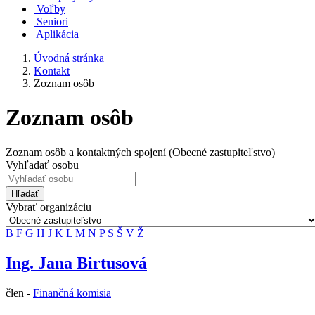
Voľby
Seniori
Aplikácia
Úvodná stránka
Kontakt
Zoznam osôb
Zoznam osôb
Zoznam osôb a kontaktných spojení (Obecné zastupiteľstvo)
Vyhľadať osobu
Hľadať
Vybrať organizáciu
B
F
G
H
J
K
L
M
N
P
S
Š
V
Ž
Ing. Jana Birtusová
člen -
Finančná komisia