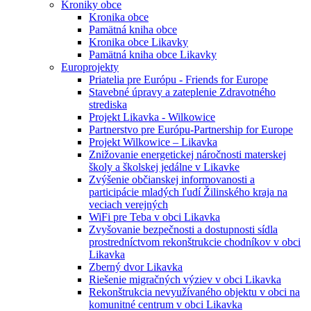
Kroniky obce
Kronika obce
Pamätná kniha obce
Kronika obce Likavky
Pamätná kniha obce Likavky
Europrojekty
Priatelia pre Európu - Friends for Europe
Stavebné úpravy a zateplenie Zdravotného
strediska
Projekt Likavka - Wilkowice
Partnerstvo pre Európu-Partnership for Europe
Projekt Wilkowice – Likavka
Znižovanie energetickej náročnosti materskej
školy a školskej jedálne v Likavke
Zvýšenie občianskej informovanosti a
participácie mladých ľudí Žilinského kraja na
veciach verejných
WiFi pre Teba v obci Likavka
Zvyšovanie bezpečnosti a dostupnosti sídla
prostredníctvom rekonštrukcie chodníkov v obci
Likavka
Zberný dvor Likavka
Riešenie migračných výziev v obci Likavka
Rekonštrukcia nevyužívaného objektu v obci na
komunitné centrum v obci Likavka