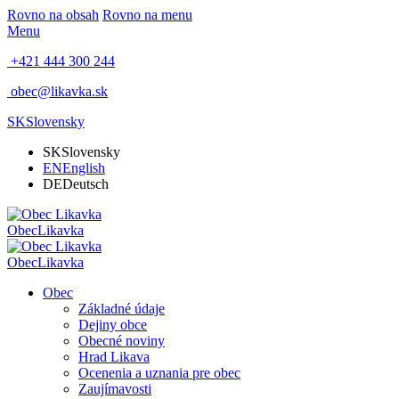
Rovno na obsah
Rovno na menu
Menu
+421 444 300 244
obec@likavka.sk
SK
Slovensky
SK
Slovensky
EN
English
DE
Deutsch
Obec
Likavka
Obec
Likavka
Obec
Základné údaje
Dejiny obce
Obecné noviny
Hrad Likava
Ocenenia a uznania pre obec
Zaujímavosti