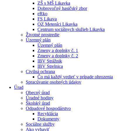
ZŠ s MŠ Likavka
Dobrovoľný hasičský zbor
eRko
FS Likava
OZ Meteníci Likavka
Centrum sociálnych služieb Likavka
Životné prostredie
Územný plán
Územný plán
Zmeny a doplnky č. 1
Zmeny a doplnky č. 2
IBV Strážnik
IBV Strelnica
Civilná ochrana
Čo má každý vedieť v prípade ohrozenia
Spracúvanie osobných údajov
Úrad
Obecný úrad
Úradné hodiny
Školský úrad
Odpadové hospodárstvo
Recyklácia
Dokumenty
Sociálne služby
Ako vybaviť