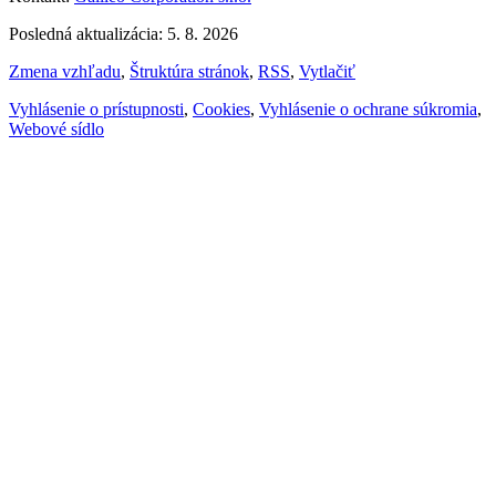
Posledná aktualizácia: 5. 8. 2026
Zmena vzhľadu
,
Štruktúra stránok
,
RSS
,
Vytlačiť
Vyhlásenie o prístupnosti
,
Cookies
,
Vyhlásenie o ochrane súkromia
,
Webové sídlo