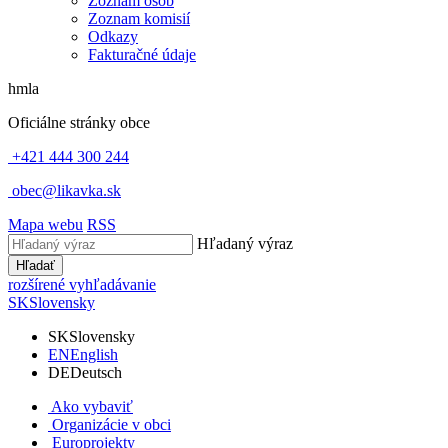
Zoznam osôb
Zoznam komisií
Odkazy
Fakturačné údaje
hmla
Oficiálne stránky obce
+421 444 300 244
obec@likavka.sk
Mapa webu
RSS
Hľadaný výraz
Hľadať
rozšírené vyhľadávanie
SK
Slovensky
SK
Slovensky
EN
English
DE
Deutsch
Ako vybaviť
Organizácie v obci
Europrojekty