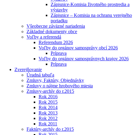
Zápisnice-Komisia životného prostredia a
výstavby
Zápisnice – Komisia na ochranu verejného
poriadku
Všeobecne záväzné nariadenia
Základné dokumenty obce
Voľby a referendá
Referendum 2026
Voľby do orgánov samosprávy obcí 2026
Príprava
Voľby do orgánov samosprávnych krajov 2026
Príprava
Zverejňovanie
Úradná tabuľa
Zmluvy, Faktúry, Objednávky
Zmluvy o nájme hrobového miesta
Zmluvy-archív do r.2015
Rok 2016
Rok 2015
Rok 2014
Rok 2013
Rok 2012
Rok 2011
Faktúry-archív do r.2015
Rok 2015