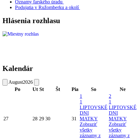
Oznamy farského úradu
Podujatia v Ružomberku a okolí
Hlásenia rozhlasu
Kalendár
August
2026
Po
Ut
St
Št
Pia
So
Ne
1
2
1
1
LIPTOVSKÉ
LIPTOVSKÉ
DNI
DNI
27
28
29
30
31
MATKY
MATKY
Zobraziť
Zobraziť
všetky
všetky
záznamy z
záznamy z