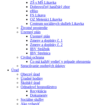
ZŠ s MŠ Likavka
Dobrovoľný hasičský zbor
eRko
FS Likava
OZ Meteníci Likavka
Centrum sociálnych služieb Likavka
Životné prostredie
Územný plán
Územný plán
Zmeny a doplnky č. 1
Zmeny a doplnky č. 2
IBV Strážnik
IBV Strelnica
Civilná ochrana
Čo má každý vedieť v prípade ohrozenia
Spracúvanie osobných údajov
Úrad
Obecný úrad
Úradné hodiny
Školský úrad
Odpadové hospodárstvo
Recyklácia
Dokumenty
Sociálne služby
Ako vybaviť