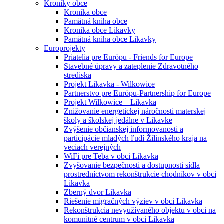
Kroniky obce
Kronika obce
Pamätná kniha obce
Kronika obce Likavky
Pamätná kniha obce Likavky
Europrojekty
Priatelia pre Európu - Friends for Europe
Stavebné úpravy a zateplenie Zdravotného
strediska
Projekt Likavka - Wilkowice
Partnerstvo pre Európu-Partnership for Europe
Projekt Wilkowice – Likavka
Znižovanie energetickej náročnosti materskej
školy a školskej jedálne v Likavke
Zvýšenie občianskej informovanosti a
participácie mladých ľudí Žilinského kraja na
veciach verejných
WiFi pre Teba v obci Likavka
Zvyšovanie bezpečnosti a dostupnosti sídla
prostredníctvom rekonštrukcie chodníkov v obci
Likavka
Zberný dvor Likavka
Riešenie migračných výziev v obci Likavka
Rekonštrukcia nevyužívaného objektu v obci na
komunitné centrum v obci Likavka