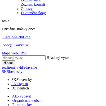
Zoznam osôb
Zoznam komisií
Odkazy
Fakturačné údaje
hmla
Oficiálne stránky obce
+421 444 300 244
obec@likavka.sk
Mapa webu
RSS
Hľadaný výraz
Hľadať
rozšírené vyhľadávanie
SK
Slovensky
SK
Slovensky
EN
English
DE
Deutsch
Ako vybaviť
Organizácie v obci
Europrojekty