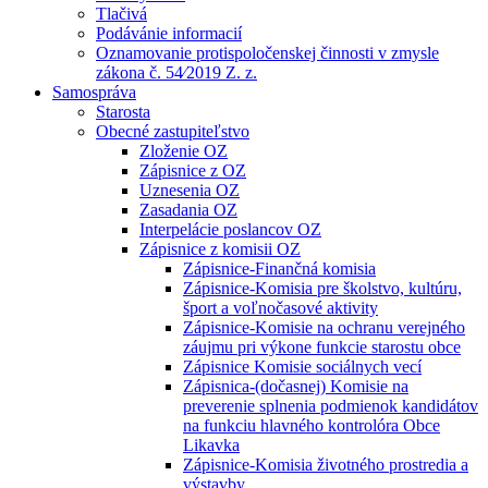
Tlačivá
Podávánie informacií
Oznamovanie protispoločenskej činnosti v zmysle
zákona č. 54⁄2019 Z. z.
Samospráva
Starosta
Obecné zastupiteľstvo
Zloženie OZ
Zápisnice z OZ
Uznesenia OZ
Zasadania OZ
Interpelácie poslancov OZ
Zápisnice z komisii OZ
Zápisnice-Finančná komisia
Zápisnice-Komisia pre školstvo, kultúru,
šport a voľnočasové aktivity
Zápisnice-Komisie na ochranu verejného
záujmu pri výkone funkcie starostu obce
Zápisnice Komisie sociálnych vecí
Zápisnica-(dočasnej) Komisie na
preverenie splnenia podmienok kandidátov
na funkciu hlavného kontrolóra Obce
Likavka
Zápisnice-Komisia životného prostredia a
výstavby