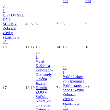
dňa
dňa
3
1
LIPTOVSKÉ
DNI
MATKY
4
5
6
7
8
9
Zobraziť
všetky
záznamy z
dňa
10
11
12
13
14
15
16
20
1
Výlet -
Kaštieľ a
22
Letohrádok
1
Dardanely,
Pohár žiakov
Galéria
vo vzpieraní a
Jozefa
Pohár starostu
17
18
19
Hanulu,
21
23
obce Likavka
ZOO v
Zobraziť
Spišskej
všetky
Novej Vsi,
záznamy z
20.8.2026
dňa
Zobraziť