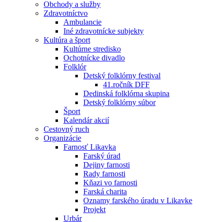
Obchody a služby
Zdravotníctvo
Ambulancie
Iné zdravotnícke subjekty
Kultúra a šport
Kultúrne stredisko
Ochotnícke divadlo
Folklór
Detský folklórny festival
41.ročník DFF
Dedinská folklórna skupina
Detský folklórny súbor
Šport
Kalendár akcií
Cestovný ruch
Organizácie
Farnosť Likavka
Farský úrad
Dejiny farnosti
Rady farnosti
Kňazi vo farnosti
Farská charita
Oznamy farského úradu v Likavke
Projekt
Urbár