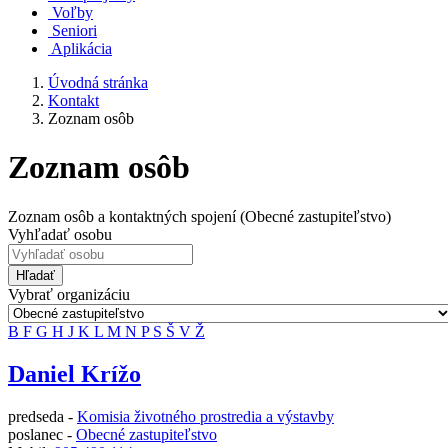
Voľby
Seniori
Aplikácia
Úvodná stránka
Kontakt
Zoznam osôb
Zoznam osôb
Zoznam osôb a kontaktných spojení (Obecné zastupiteľstvo)
Vyhľadať osobu
Hľadať
Vybrať organizáciu
B
F
G
H
J
K
L
M
N
P
S
Š
V
Ž
Daniel Krížo
predseda -
Komisia životného prostredia a výstavby
poslanec -
Obecné zastupiteľstvo