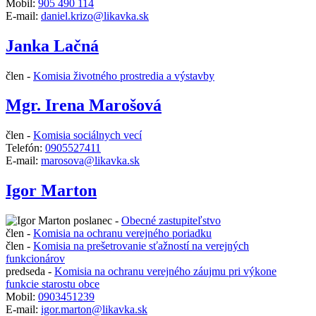
Mobil:
905 490 114
E-mail:
daniel.krizo@likavka.sk
Janka Lačná
člen -
Komisia životného prostredia a výstavby
Mgr. Irena Marošová
člen -
Komisia sociálnych vecí
Telefón:
0905527411
E-mail:
marosova@likavka.sk
Igor Marton
poslanec -
Obecné zastupiteľstvo
člen -
Komisia na ochranu verejného poriadku
člen -
Komisia na prešetrovanie sťažností na verejných
funkcionárov
predseda -
Komisia na ochranu verejného záujmu pri výkone
funkcie starostu obce
Mobil:
0903451239
E-mail:
igor.marton@likavka.sk