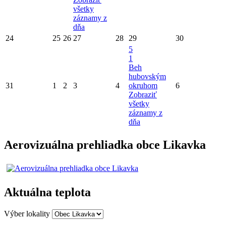
všetky
záznamy z
dňa
24
25
26
27
28
29
30
5
1
Beh
hubovským
31
1
2
3
4
okruhom
6
Zobraziť
všetky
záznamy z
dňa
Aerovizuálna prehliadka obce Likavka
Aktuálna teplota
Výber lokality