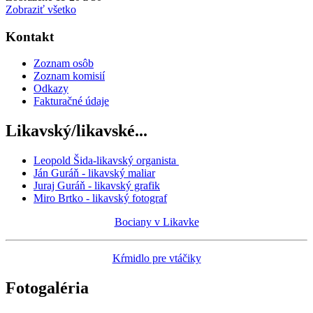
Zobraziť všetko
Kontakt
Zoznam osôb
Zoznam komisií
Odkazy
Fakturačné údaje
Likavský/likavské...
Leopold Šida-likavský organista
Ján Guráň - likavský maliar
Juraj Guráň - likavský grafik
Miro Brtko - likavský fotograf
Bociany v Likavke
Kŕmidlo pre vtáčiky
Fotogaléria