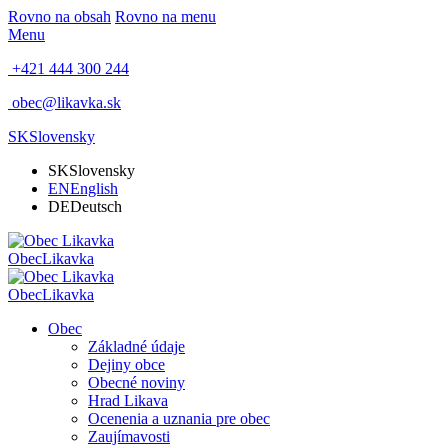
Rovno na obsah
Rovno na menu
Menu
+421 444 300 244
obec@likavka.sk
SK
Slovensky
SK
Slovensky
EN
English
DE
Deutsch
Obec
Likavka
Obec
Likavka
Obec
Základné údaje
Dejiny obce
Obecné noviny
Hrad Likava
Ocenenia a uznania pre obec
Zaujímavosti