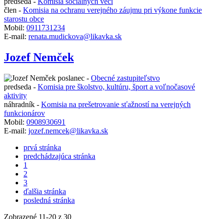
predseda -
Komisia sociálnych vecí
člen -
Komisia na ochranu verejného záujmu pri výkone funkcie
starostu obce
Mobil:
0911731234
E-mail:
renata.mudickova@likavka.sk
Jozef Nemček
poslanec -
Obecné zastupiteľstvo
predseda -
Komisia pre školstvo, kultúru, šport a voľnočasové
aktivity
náhradník -
Komisia na prešetrovanie sťažností na verejných
funkcionárov
Mobil:
0908930691
E-mail:
jozef.nemcek@likavka.sk
prvá stránka
predchádzajúca stránka
1
2
3
ďalšia stránka
posledná stránka
Zobrazené
11
-
20
z 30