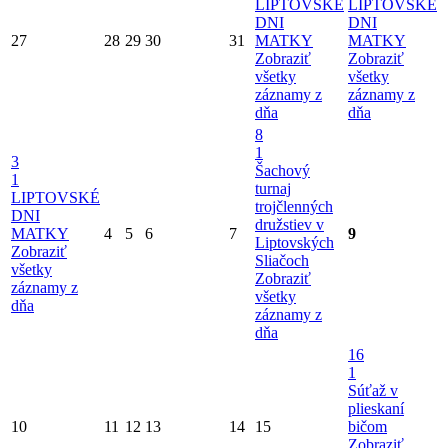
LIPTOVSKÉ
LIPTOVSKÉ
DNI
DNI
27
28
29
30
31
MATKY
MATKY
Zobraziť
Zobraziť
všetky
všetky
záznamy z
záznamy z
dňa
dňa
8
1
3
Šachový
1
turnaj
LIPTOVSKÉ
trojčlenných
DNI
družstiev v
MATKY
4
5
6
7
9
Liptovských
Zobraziť
Sliačoch
všetky
Zobraziť
záznamy z
všetky
dňa
záznamy z
dňa
16
1
Súťaž v
plieskaní
10
11
12
13
14
15
bičom
Zobraziť