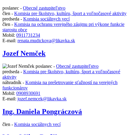
poslanec -
Obecné zastupiteľstvo
člen -
Komisia pre školstvo, kultúru, šport a voľnočasové aktivity
predseda -
Komisia sociálnych vecí
člen -
Komisia na ochranu verejného záujmu pri výkone funkcie
starostu obce
Mobil:
0911731234
E-mail:
renata.mudickova@likavka.sk
Jozef Nemček
poslanec -
Obecné zastupiteľstvo
predseda -
Komisia pre školstvo, kultúru, šport a voľnočasové
aktivity
náhradník -
Komisia na prešetrovanie sťažností na verejných
funkcionárov
Mobil:
0908930691
E-mail:
jozef.nemcek@likavka.sk
Ing. Daniela Pongráczová
člen -
Komisia sociálnych vecí