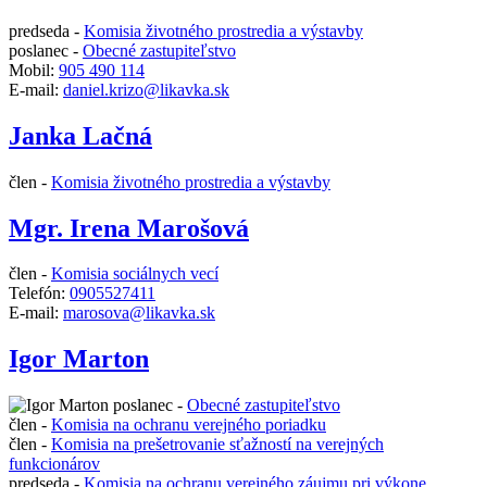
predseda -
Komisia životného prostredia a výstavby
poslanec -
Obecné zastupiteľstvo
Mobil:
905 490 114
E-mail:
daniel.krizo@likavka.sk
Janka Lačná
člen -
Komisia životného prostredia a výstavby
Mgr. Irena Marošová
člen -
Komisia sociálnych vecí
Telefón:
0905527411
E-mail:
marosova@likavka.sk
Igor Marton
poslanec -
Obecné zastupiteľstvo
člen -
Komisia na ochranu verejného poriadku
člen -
Komisia na prešetrovanie sťažností na verejných
funkcionárov
predseda -
Komisia na ochranu verejného záujmu pri výkone