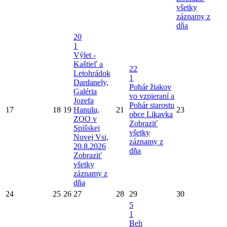
všetky
záznamy z
dňa
20
1
Výlet -
Kaštieľ a
22
Letohrádok
1
Dardanely,
Pohár žiakov
Galéria
vo vzpieraní a
Jozefa
Pohár starostu
17
18
19
Hanulu,
21
23
obce Likavka
ZOO v
Zobraziť
Spišskej
všetky
Novej Vsi,
záznamy z
20.8.2026
dňa
Zobraziť
všetky
záznamy z
dňa
24
25
26
27
28
29
30
5
1
Beh