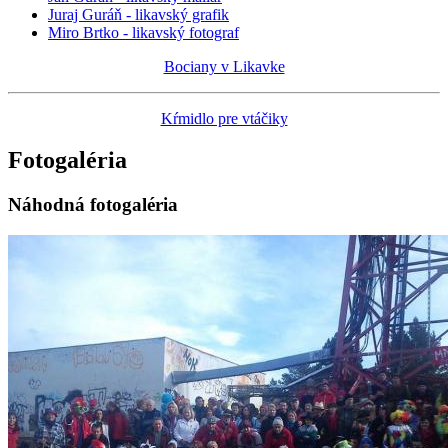
Juraj Guráň - likavský grafik
Miro Brtko - likavský fotograf
Bociany v Likavke
Kŕmidlo pre vtáčiky
Fotogaléria
Náhodná fotogaléria