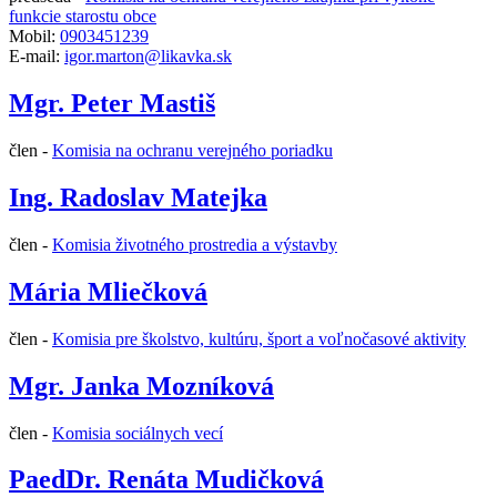
funkcie starostu obce
Mobil:
0903451239
E-mail:
igor.marton@likavka.sk
Mgr. Peter Mastiš
člen -
Komisia na ochranu verejného poriadku
Ing. Radoslav Matejka
člen -
Komisia životného prostredia a výstavby
Mária Mliečková
člen -
Komisia pre školstvo, kultúru, šport a voľnočasové aktivity
Mgr. Janka Mozníková
člen -
Komisia sociálnych vecí
PaedDr. Renáta Mudičková