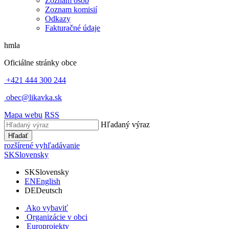
Zoznam osôb
Zoznam komisií
Odkazy
Fakturačné údaje
hmla
Oficiálne stránky obce
+421 444 300 244
obec@likavka.sk
Mapa webu
RSS
Hľadaný výraz
Hľadať
rozšírené vyhľadávanie
SK
Slovensky
SK
Slovensky
EN
English
DE
Deutsch
Ako vybaviť
Organizácie v obci
Europrojekty