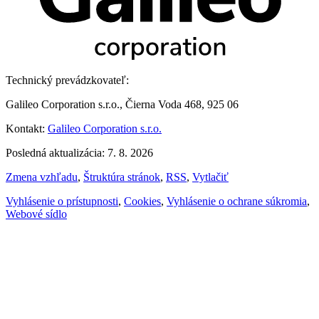
Technický prevádzkovateľ:
Galileo Corporation s.r.o., Čierna Voda 468, 925 06
Kontakt:
Galileo Corporation s.r.o.
Posledná aktualizácia: 7. 8. 2026
Zmena vzhľadu
,
Štruktúra stránok
,
RSS
,
Vytlačiť
Vyhlásenie o prístupnosti
,
Cookies
,
Vyhlásenie o ochrane súkromia
,
Webové sídlo