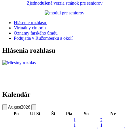
Zjednodušená verzia stránok pre seniorov
Hlásenie rozhlasu
Virtuálny cintorín
Oznamy farského úradu
Podujatia v Ružomberku a okolí
Hlásenia rozhlasu
Kalendár
August
2026
Po
Ut
St
Št
Pia
So
Ne
1
2
1
1