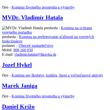
člen -
Komisia životného prostredia a výstavby
MVDr. Vladimír Hatala
predseda -
Komisia na ochranu
verejného poriadku
predseda -
Komisia na prešetrovanie sťažností na verejných
funkcionárov
poslanec -
Obecné zastupiteľstvo
Mobil:
908 160 050
E-mail:
vladimir.hatala@likavka.sk
Jozef Hykel
člen -
Komisia pre školstvo, kultúru, šport a voľnočasové aktivity
Marek Janiga
člen -
Komisia životného prostredia a výstavby
Daniel Krížo