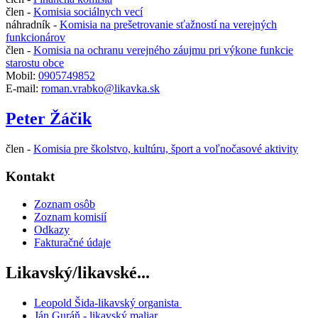
člen -
Komisia sociálnych vecí
náhradník -
Komisia na prešetrovanie sťažností na verejných
funkcionárov
člen -
Komisia na ochranu verejného záujmu pri výkone funkcie
starostu obce
Mobil:
0905749852
E-mail:
roman.vrabko@likavka.sk
Peter Žáčik
člen -
Komisia pre školstvo, kultúru, šport a voľnočasové aktivity
Kontakt
Zoznam osôb
Zoznam komisií
Odkazy
Fakturačné údaje
Likavský/likavské...
Leopold Šida-likavský organista
Ján Guráň - likavský maliar