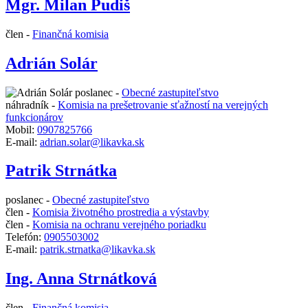
Mgr. Milan Pudiš
člen -
Finančná komisia
Adrián Solár
poslanec -
Obecné zastupiteľstvo
náhradník -
Komisia na prešetrovanie sťažností na verejných
funkcionárov
Mobil:
0907825766
E-mail:
adrian.solar@likavka.sk
Patrik Strnátka
poslanec -
Obecné zastupiteľstvo
člen -
Komisia životného prostredia a výstavby
člen -
Komisia na ochranu verejného poriadku
Telefón:
0905503002
E-mail:
patrik.strnatka@likavka.sk
Ing. Anna Strnátková
člen -
Finančná komisia