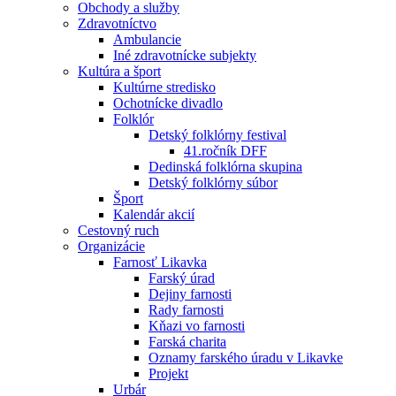
Obchody a služby
Zdravotníctvo
Ambulancie
Iné zdravotnícke subjekty
Kultúra a šport
Kultúrne stredisko
Ochotnícke divadlo
Folklór
Detský folklórny festival
41.ročník DFF
Dedinská folklórna skupina
Detský folklórny súbor
Šport
Kalendár akcií
Cestovný ruch
Organizácie
Farnosť Likavka
Farský úrad
Dejiny farnosti
Rady farnosti
Kňazi vo farnosti
Farská charita
Oznamy farského úradu v Likavke
Projekt
Urbár