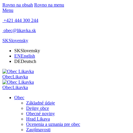
Rovno na obsah
Rovno na menu
Menu
+421 444 300 244
obec@likavka.sk
SK
Slovensky
SK
Slovensky
EN
English
DE
Deutsch
Obec
Likavka
Obec
Likavka
Obec
Základné údaje
Dejiny obce
Obecné noviny
Hrad Likava
Ocenenia a uznania pre obec
Zaujímavosti