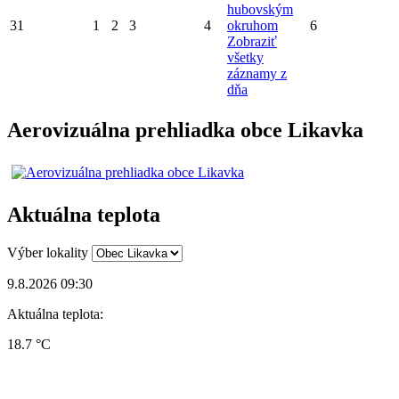
hubovským
31
1
2
3
4
okruhom
6
Zobraziť
všetky
záznamy z
dňa
Aerovizuálna prehliadka obce Likavka
Aktuálna teplota
Výber lokality
9.8.2026 09:30
Aktuálna teplota:
18.7 °C