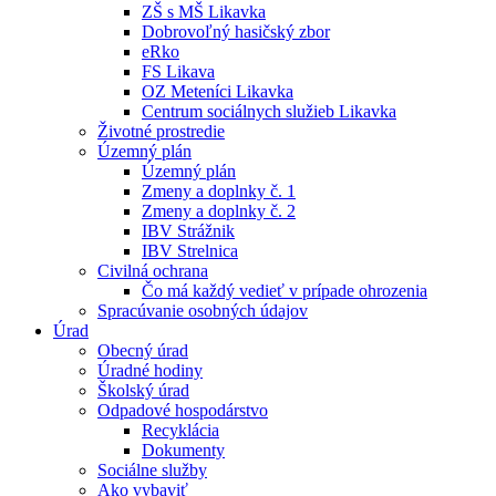
ZŠ s MŠ Likavka
Dobrovoľný hasičský zbor
eRko
FS Likava
OZ Meteníci Likavka
Centrum sociálnych služieb Likavka
Životné prostredie
Územný plán
Územný plán
Zmeny a doplnky č. 1
Zmeny a doplnky č. 2
IBV Strážnik
IBV Strelnica
Civilná ochrana
Čo má každý vedieť v prípade ohrozenia
Spracúvanie osobných údajov
Úrad
Obecný úrad
Úradné hodiny
Školský úrad
Odpadové hospodárstvo
Recyklácia
Dokumenty
Sociálne služby
Ako vybaviť