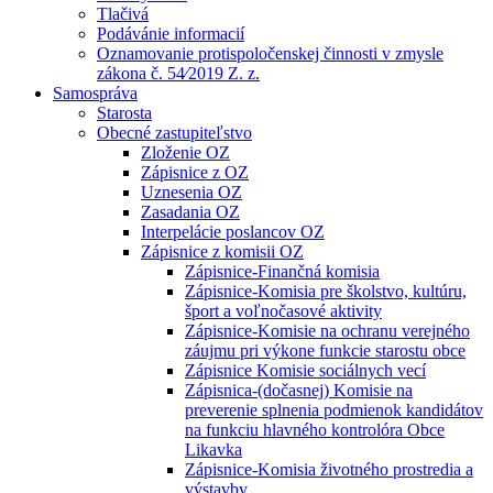
Tlačivá
Podávánie informacií
Oznamovanie protispoločenskej činnosti v zmysle
zákona č. 54⁄2019 Z. z.
Samospráva
Starosta
Obecné zastupiteľstvo
Zloženie OZ
Zápisnice z OZ
Uznesenia OZ
Zasadania OZ
Interpelácie poslancov OZ
Zápisnice z komisii OZ
Zápisnice-Finančná komisia
Zápisnice-Komisia pre školstvo, kultúru,
šport a voľnočasové aktivity
Zápisnice-Komisie na ochranu verejného
záujmu pri výkone funkcie starostu obce
Zápisnice Komisie sociálnych vecí
Zápisnica-(dočasnej) Komisie na
preverenie splnenia podmienok kandidátov
na funkciu hlavného kontrolóra Obce
Likavka
Zápisnice-Komisia životného prostredia a
výstavby