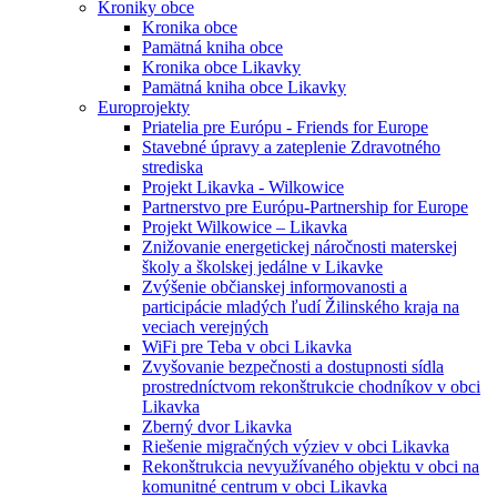
Kroniky obce
Kronika obce
Pamätná kniha obce
Kronika obce Likavky
Pamätná kniha obce Likavky
Europrojekty
Priatelia pre Európu - Friends for Europe
Stavebné úpravy a zateplenie Zdravotného
strediska
Projekt Likavka - Wilkowice
Partnerstvo pre Európu-Partnership for Europe
Projekt Wilkowice – Likavka
Znižovanie energetickej náročnosti materskej
školy a školskej jedálne v Likavke
Zvýšenie občianskej informovanosti a
participácie mladých ľudí Žilinského kraja na
veciach verejných
WiFi pre Teba v obci Likavka
Zvyšovanie bezpečnosti a dostupnosti sídla
prostredníctvom rekonštrukcie chodníkov v obci
Likavka
Zberný dvor Likavka
Riešenie migračných výziev v obci Likavka
Rekonštrukcia nevyužívaného objektu v obci na
komunitné centrum v obci Likavka