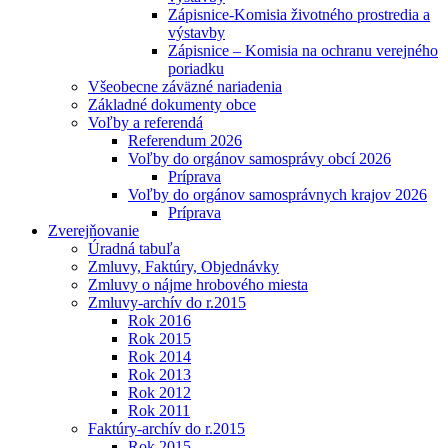
Zápisnice-Komisia životného prostredia a
výstavby
Zápisnice – Komisia na ochranu verejného
poriadku
Všeobecne záväzné nariadenia
Základné dokumenty obce
Voľby a referendá
Referendum 2026
Voľby do orgánov samosprávy obcí 2026
Príprava
Voľby do orgánov samosprávnych krajov 2026
Príprava
Zverejňovanie
Úradná tabuľa
Zmluvy, Faktúry, Objednávky
Zmluvy o nájme hrobového miesta
Zmluvy-archív do r.2015
Rok 2016
Rok 2015
Rok 2014
Rok 2013
Rok 2012
Rok 2011
Faktúry-archív do r.2015
Rok 2015