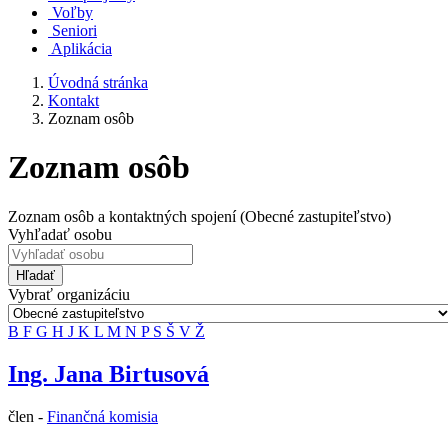
Voľby
Seniori
Aplikácia
Úvodná stránka
Kontakt
Zoznam osôb
Zoznam osôb
Zoznam osôb a kontaktných spojení (Obecné zastupiteľstvo)
Vyhľadať osobu
Hľadať
Vybrať organizáciu
B
F
G
H
J
K
L
M
N
P
S
Š
V
Ž
Ing. Jana Birtusová
člen -
Finančná komisia