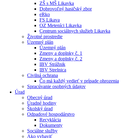
ZŠ s MŠ Likavka
Dobrovoľný hasičský zbor
eRko
FS Likava
OZ Meteníci Likavka
Centrum sociálnych služieb Likavka
Životné prostredie
Územný plán
Územný plán
Zmeny a doplnky č. 1
Zmeny a doplnky č. 2
IBV Strážnik
IBV Strelnica
Civilná ochrana
Čo má každý vedieť v prípade ohrozenia
Spracúvanie osobných údajov
Úrad
Obecný úrad
Úradné hodiny
Školský úrad
Odpadové hospodárstvo
Recyklácia
Dokumenty
Sociálne služby
Ako vybaviť