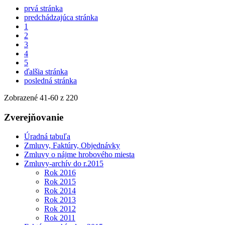
prvá stránka
predchádzajúca stránka
1
2
3
4
5
ďalšia stránka
posledná stránka
Zobrazené
41
-
60
z 220
Zverejňovanie
Úradná tabuľa
Zmluvy, Faktúry, Objednávky
Zmluvy o nájme hrobového miesta
Zmluvy-archív do r.2015
Rok 2016
Rok 2015
Rok 2014
Rok 2013
Rok 2012
Rok 2011