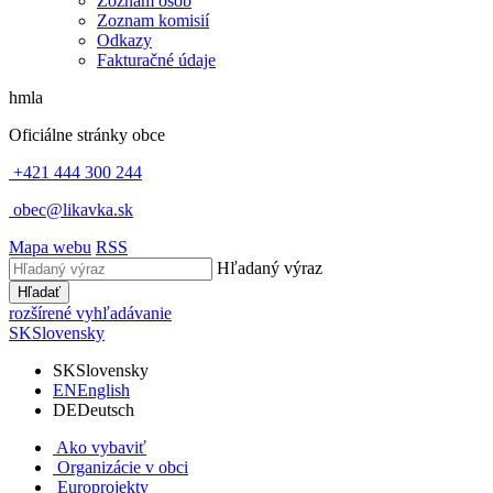
Zoznam osôb
Zoznam komisií
Odkazy
Fakturačné údaje
hmla
Oficiálne stránky obce
+421 444 300 244
obec@likavka.sk
Mapa webu
RSS
Hľadaný výraz
Hľadať
rozšírené vyhľadávanie
SK
Slovensky
SK
Slovensky
EN
English
DE
Deutsch
Ako vybaviť
Organizácie v obci
Europrojekty