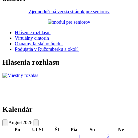
Zjednodušená verzia stránok pre seniorov
Hlásenie rozhlasu
Virtuálny cintorín
Oznamy farského úradu
Podujatia v Ružomberku a okolí
Hlásenia rozhlasu
Kalendár
August
2026
Po
Ut
St
Št
Pia
So
Ne
1
2