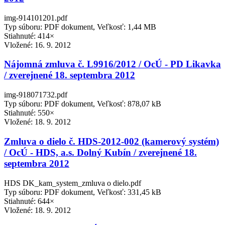
img-914101201.pdf
Typ súboru: PDF dokument, Veľkosť: 1,44 MB
Stiahnuté: 414×
Vložené:
16. 9. 2012
Nájomná zmluva č. L9916/2012 / OcÚ - PD Likavka
/ zverejnené 18. septembra 2012
img-918071732.pdf
Typ súboru: PDF dokument, Veľkosť: 878,07 kB
Stiahnuté: 550×
Vložené:
18. 9. 2012
Zmluva o dielo č. HDS-2012-002 (kamerový systém)
/ OcÚ - HDS, a.s. Dolný Kubín / zverejnené 18.
septembra 2012
HDS DK_kam_system_zmluva o dielo.pdf
Typ súboru: PDF dokument, Veľkosť: 331,45 kB
Stiahnuté: 644×
Vložené:
18. 9. 2012