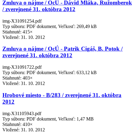
Zmluva o nájme / OcÚ - Dávid Mláka, Ružomberok
/ zverejnené 31. októbra 2012
img-X31091254.pdf
Typ súboru: PDF dokument, Veľkosť: 269,49 kB
Stiahnuté: 415×
Vložené:
31. 10. 2012
Zmluva o nájme / OcÚ - Patrik Cigáš, B. Potok /
zverejnené 31. októbra 2012
img-X31091722.pdf
Typ súboru: PDF dokument, Veľkosť: 633,12 kB
Stiahnuté: 403×
Vložené:
31. 10. 2012
Hrobové miesto - B/283 / zverejnené 31. októbra
2012
img-X31105943.pdf
Typ súboru: PDF dokument, Veľkosť: 1,47 MB
Stiahnuté: 410×
Vložené:
31. 10. 2012