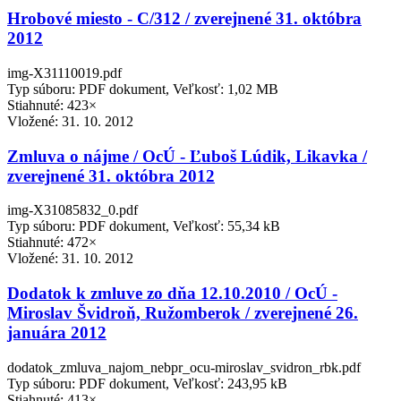
Hrobové miesto - C/312 / zverejnené 31. októbra
2012
img-X31110019.pdf
Typ súboru: PDF dokument, Veľkosť: 1,02 MB
Stiahnuté: 423×
Vložené:
31. 10. 2012
Zmluva o nájme / OcÚ - Ľuboš Lúdik, Likavka /
zverejnené 31. októbra 2012
img-X31085832_0.pdf
Typ súboru: PDF dokument, Veľkosť: 55,34 kB
Stiahnuté: 472×
Vložené:
31. 10. 2012
Dodatok k zmluve zo dňa 12.10.2010 / OcÚ -
Miroslav Švidroň, Ružomberok / zverejnené 26.
januára 2012
dodatok_zmluva_najom_nebpr_ocu-miroslav_svidron_rbk.pdf
Typ súboru: PDF dokument, Veľkosť: 243,95 kB
Stiahnuté: 413×