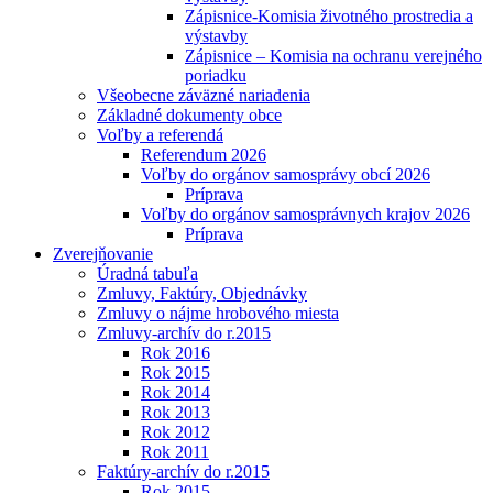
Zápisnice-Komisia životného prostredia a
výstavby
Zápisnice – Komisia na ochranu verejného
poriadku
Všeobecne záväzné nariadenia
Základné dokumenty obce
Voľby a referendá
Referendum 2026
Voľby do orgánov samosprávy obcí 2026
Príprava
Voľby do orgánov samosprávnych krajov 2026
Príprava
Zverejňovanie
Úradná tabuľa
Zmluvy, Faktúry, Objednávky
Zmluvy o nájme hrobového miesta
Zmluvy-archív do r.2015
Rok 2016
Rok 2015
Rok 2014
Rok 2013
Rok 2012
Rok 2011
Faktúry-archív do r.2015
Rok 2015