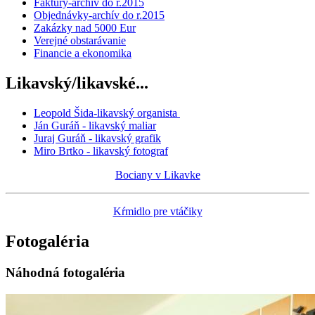
Faktúry-archív do r.2015
Objednávky-archív do r.2015
Zakázky nad 5000 Eur
Verejné obstarávanie
Financie a ekonomika
Likavský/likavské...
Leopold Šida-likavský organista
Ján Guráň - likavský maliar
Juraj Guráň - likavský grafik
Miro Brtko - likavský fotograf
Bociany v Likavke
Kŕmidlo pre vtáčiky
Fotogaléria
Náhodná fotogaléria