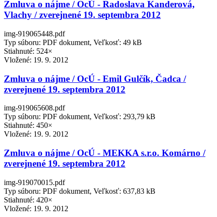
Zmluva o nájme / OcÚ - Radoslava Kanderová,
Vlachy / zverejnené 19. septembra 2012
img-919065448.pdf
Typ súboru: PDF dokument, Veľkosť: 49 kB
Stiahnuté: 524×
Vložené:
19. 9. 2012
Zmluva o nájme / OcÚ - Emil Gulčík, Čadca /
zverejnené 19. septembra 2012
img-919065608.pdf
Typ súboru: PDF dokument, Veľkosť: 293,79 kB
Stiahnuté: 450×
Vložené:
19. 9. 2012
Zmluva o nájme / OcÚ - MEKKA s.r.o. Komárno /
zverejnené 19. septembra 2012
img-919070015.pdf
Typ súboru: PDF dokument, Veľkosť: 637,83 kB
Stiahnuté: 420×
Vložené:
19. 9. 2012