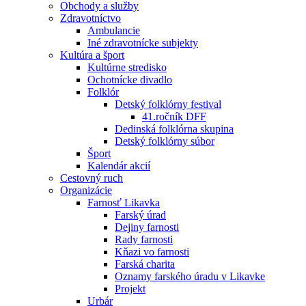
Obchody a služby
Zdravotníctvo
Ambulancie
Iné zdravotnícke subjekty
Kultúra a šport
Kultúrne stredisko
Ochotnícke divadlo
Folklór
Detský folklórny festival
41.ročník DFF
Dedinská folklórna skupina
Detský folklórny súbor
Šport
Kalendár akcií
Cestovný ruch
Organizácie
Farnosť Likavka
Farský úrad
Dejiny farnosti
Rady farnosti
Kňazi vo farnosti
Farská charita
Oznamy farského úradu v Likavke
Projekt
Urbár