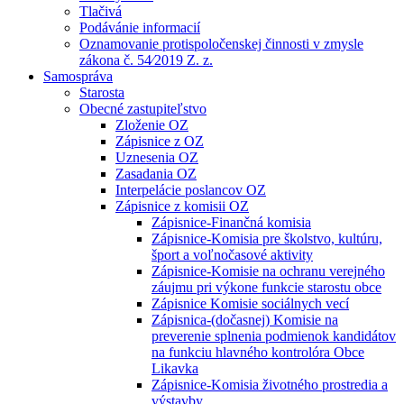
Tlačivá
Podávánie informacií
Oznamovanie protispoločenskej činnosti v zmysle
zákona č. 54⁄2019 Z. z.
Samospráva
Starosta
Obecné zastupiteľstvo
Zloženie OZ
Zápisnice z OZ
Uznesenia OZ
Zasadania OZ
Interpelácie poslancov OZ
Zápisnice z komisii OZ
Zápisnice-Finančná komisia
Zápisnice-Komisia pre školstvo, kultúru,
šport a voľnočasové aktivity
Zápisnice-Komisie na ochranu verejného
záujmu pri výkone funkcie starostu obce
Zápisnice Komisie sociálnych vecí
Zápisnica-(dočasnej) Komisie na
preverenie splnenia podmienok kandidátov
na funkciu hlavného kontrolóra Obce
Likavka
Zápisnice-Komisia životného prostredia a
výstavby