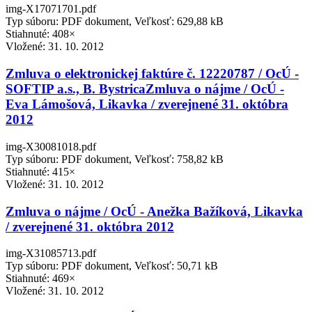
img-X17071701.pdf
Typ súboru: PDF dokument, Veľkosť: 629,88 kB
Stiahnuté: 408×
Vložené:
31. 10. 2012
Zmluva o elektronickej faktúre č. 12220787 / OcÚ -
SOFTIP a.s., B. BystricaZmluva o nájme / OcÚ -
Eva Lámošová, Likavka / zverejnené 31. októbra
2012
img-X30081018.pdf
Typ súboru: PDF dokument, Veľkosť: 758,82 kB
Stiahnuté: 415×
Vložené:
31. 10. 2012
Zmluva o nájme / OcÚ - Anežka Bažíková, Likavka
/ zverejnené 31. októbra 2012
img-X31085713.pdf
Typ súboru: PDF dokument, Veľkosť: 50,71 kB
Stiahnuté: 469×
Vložené:
31. 10. 2012