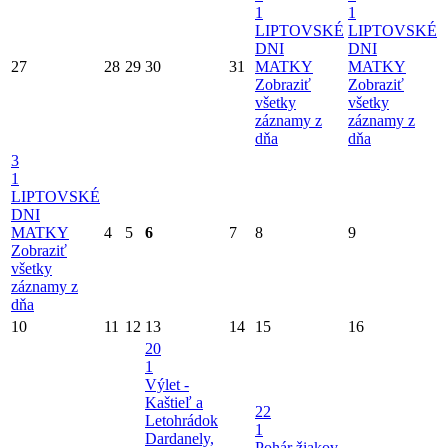
1
1
LIPTOVSKÉ
LIPTOVSKÉ
DNI
DNI
27
28
29
30
31
MATKY
MATKY
Zobraziť
Zobraziť
všetky
všetky
záznamy z
záznamy z
dňa
dňa
3
1
LIPTOVSKÉ
DNI
MATKY
4
5
6
7
8
9
Zobraziť
všetky
záznamy z
dňa
10
11
12
13
14
15
16
20
1
Výlet -
Kaštieľ a
22
Letohrádok
1
Dardanely,
Pohár žiakov