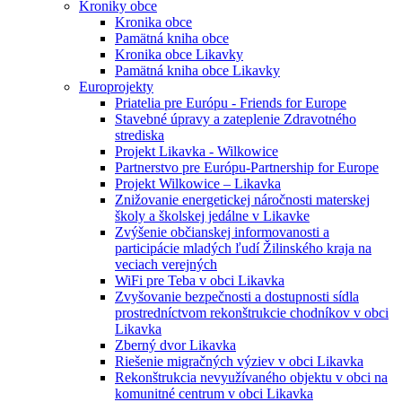
Kroniky obce
Kronika obce
Pamätná kniha obce
Kronika obce Likavky
Pamätná kniha obce Likavky
Europrojekty
Priatelia pre Európu - Friends for Europe
Stavebné úpravy a zateplenie Zdravotného
strediska
Projekt Likavka - Wilkowice
Partnerstvo pre Európu-Partnership for Europe
Projekt Wilkowice – Likavka
Znižovanie energetickej náročnosti materskej
školy a školskej jedálne v Likavke
Zvýšenie občianskej informovanosti a
participácie mladých ľudí Žilinského kraja na
veciach verejných
WiFi pre Teba v obci Likavka
Zvyšovanie bezpečnosti a dostupnosti sídla
prostredníctvom rekonštrukcie chodníkov v obci
Likavka
Zberný dvor Likavka
Riešenie migračných výziev v obci Likavka
Rekonštrukcia nevyužívaného objektu v obci na
komunitné centrum v obci Likavka