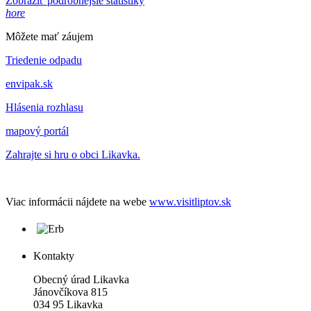
Zobraziť podrobnejšie štatistiky
hore
Môžete mať záujem
Triedenie odpadu
envipak.sk
Hlásenia rozhlasu
mapový portál
Zahrajte si hru o obci Likavka.
Viac informácii nájdete na webe
www.visitliptov.sk
Kontakty
Obecný úrad Likavka
Jánovčíkova 815
034 95 Likavka