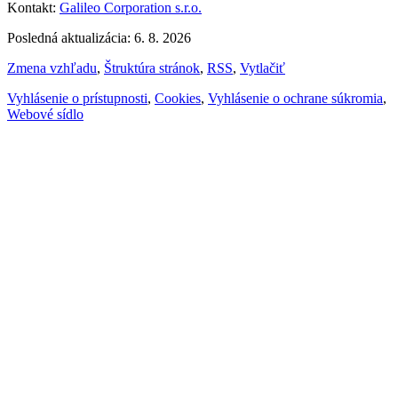
Kontakt:
Galileo Corporation s.r.o.
Posledná aktualizácia: 6. 8. 2026
Zmena vzhľadu
,
Štruktúra stránok
,
RSS
,
Vytlačiť
Vyhlásenie o prístupnosti
,
Cookies
,
Vyhlásenie o ochrane súkromia
,
Webové sídlo