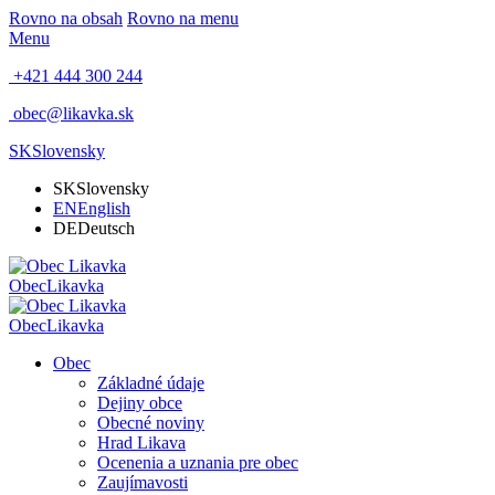
Rovno na obsah
Rovno na menu
Menu
+421 444 300 244
obec@likavka.sk
SK
Slovensky
SK
Slovensky
EN
English
DE
Deutsch
Obec
Likavka
Obec
Likavka
Obec
Základné údaje
Dejiny obce
Obecné noviny
Hrad Likava
Ocenenia a uznania pre obec
Zaujímavosti