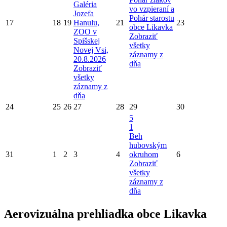
Galéria
vo vzpieraní a
Jozefa
Pohár starostu
17
18
19
Hanulu,
21
23
obce Likavka
ZOO v
Zobraziť
Spišskej
všetky
Novej Vsi,
záznamy z
20.8.2026
dňa
Zobraziť
všetky
záznamy z
dňa
24
25
26
27
28
29
30
5
1
Beh
hubovským
31
1
2
3
4
okruhom
6
Zobraziť
všetky
záznamy z
dňa
Aerovizuálna prehliadka obce Likavka