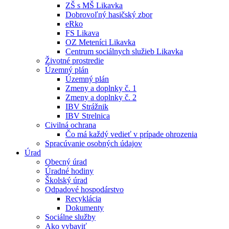
ZŠ s MŠ Likavka
Dobrovoľný hasičský zbor
eRko
FS Likava
OZ Meteníci Likavka
Centrum sociálnych služieb Likavka
Životné prostredie
Územný plán
Územný plán
Zmeny a doplnky č. 1
Zmeny a doplnky č. 2
IBV Strážnik
IBV Strelnica
Civilná ochrana
Čo má každý vedieť v prípade ohrozenia
Spracúvanie osobných údajov
Úrad
Obecný úrad
Úradné hodiny
Školský úrad
Odpadové hospodárstvo
Recyklácia
Dokumenty
Sociálne služby
Ako vybaviť