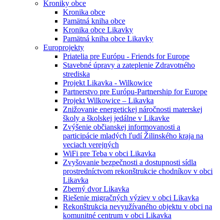
Kroniky obce
Kronika obce
Pamätná kniha obce
Kronika obce Likavky
Pamätná kniha obce Likavky
Europrojekty
Priatelia pre Európu - Friends for Europe
Stavebné úpravy a zateplenie Zdravotného
strediska
Projekt Likavka - Wilkowice
Partnerstvo pre Európu-Partnership for Europe
Projekt Wilkowice – Likavka
Znižovanie energetickej náročnosti materskej
školy a školskej jedálne v Likavke
Zvýšenie občianskej informovanosti a
participácie mladých ľudí Žilinského kraja na
veciach verejných
WiFi pre Teba v obci Likavka
Zvyšovanie bezpečnosti a dostupnosti sídla
prostredníctvom rekonštrukcie chodníkov v obci
Likavka
Zberný dvor Likavka
Riešenie migračných výziev v obci Likavka
Rekonštrukcia nevyužívaného objektu v obci na
komunitné centrum v obci Likavka