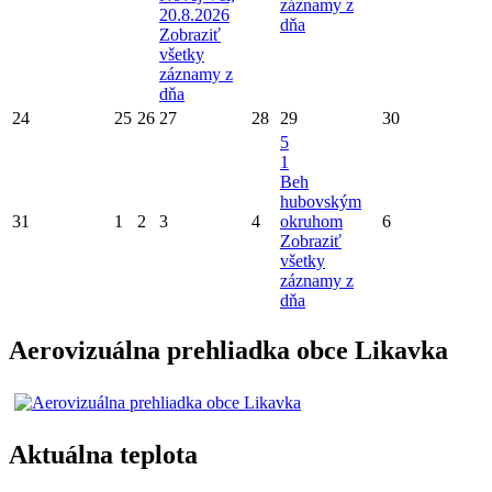
záznamy z
20.8.2026
dňa
Zobraziť
všetky
záznamy z
dňa
24
25
26
27
28
29
30
5
1
Beh
hubovským
31
1
2
3
4
okruhom
6
Zobraziť
všetky
záznamy z
dňa
Aerovizuálna prehliadka obce Likavka
Aktuálna teplota