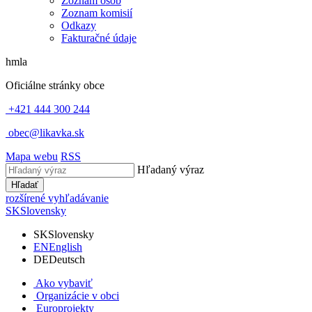
Zoznam osôb
Zoznam komisií
Odkazy
Fakturačné údaje
hmla
Oficiálne stránky obce
+421 444 300 244
obec@likavka.sk
Mapa webu
RSS
Hľadaný výraz
Hľadať
rozšírené vyhľadávanie
SK
Slovensky
SK
Slovensky
EN
English
DE
Deutsch
Ako vybaviť
Organizácie v obci
Europrojekty