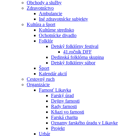
Obchody a služby
Zdravotníctvo
Ambulancie
Iné zdravotnícke subjekty
Kultúra a šport
Kultúrne stredisko
Ochotnícke divadlo
Folklór
Detský folklórny festival
41.ročník DFF
Dedinská folklórna skupina
Detský folklórny súbor
Šport
Kalendár akcií
Cestovný ruch
Organizácie
Farnosť Likavka
Farský úrad
Dejiny farnosti
Rady farnosti
Kňazi vo farnosti
Farská charita
Oznamy farského úradu v Likavke
Projekt
Urbár