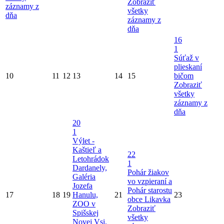
Zobraziť
záznamy z
všetky
dňa
záznamy z
dňa
16
1
Súťaž v
plieskaní
10
11
12
13
14
15
bičom
Zobraziť
všetky
záznamy z
dňa
20
1
Výlet -
Kaštieľ a
22
Letohrádok
1
Dardanely,
Pohár žiakov
Galéria
vo vzpieraní a
Jozefa
Pohár starostu
17
18
19
Hanulu,
21
23
obce Likavka
ZOO v
Zobraziť
Spišskej
všetky
Novej Vsi,