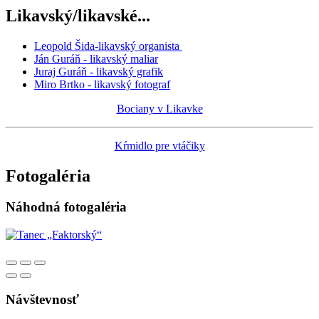
Likavský/likavské...
Leopold Šida-likavský organista
Ján Guráň - likavský maliar
Juraj Guráň - likavský grafik
Miro Brtko - likavský fotograf
Bociany v Likavke
Kŕmidlo pre vtáčiky
Fotogaléria
Náhodná fotogaléria
Návštevnosť