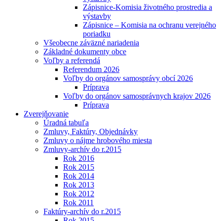
Zápisnice-Komisia životného prostredia a
výstavby
Zápisnice – Komisia na ochranu verejného
poriadku
Všeobecne záväzné nariadenia
Základné dokumenty obce
Voľby a referendá
Referendum 2026
Voľby do orgánov samosprávy obcí 2026
Príprava
Voľby do orgánov samosprávnych krajov 2026
Príprava
Zverejňovanie
Úradná tabuľa
Zmluvy, Faktúry, Objednávky
Zmluvy o nájme hrobového miesta
Zmluvy-archív do r.2015
Rok 2016
Rok 2015
Rok 2014
Rok 2013
Rok 2012
Rok 2011
Faktúry-archív do r.2015
Rok 2015