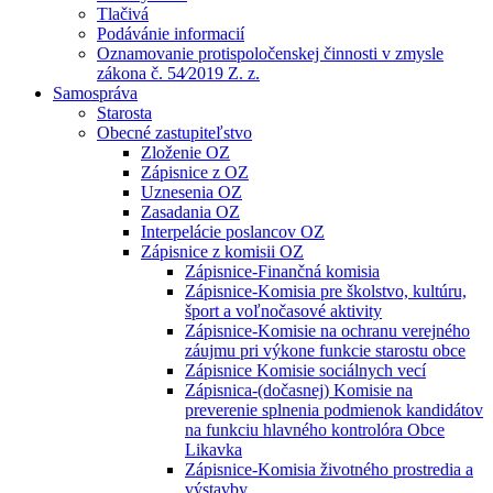
Tlačivá
Podávánie informacií
Oznamovanie protispoločenskej činnosti v zmysle
zákona č. 54⁄2019 Z. z.
Samospráva
Starosta
Obecné zastupiteľstvo
Zloženie OZ
Zápisnice z OZ
Uznesenia OZ
Zasadania OZ
Interpelácie poslancov OZ
Zápisnice z komisii OZ
Zápisnice-Finančná komisia
Zápisnice-Komisia pre školstvo, kultúru,
šport a voľnočasové aktivity
Zápisnice-Komisie na ochranu verejného
záujmu pri výkone funkcie starostu obce
Zápisnice Komisie sociálnych vecí
Zápisnica-(dočasnej) Komisie na
preverenie splnenia podmienok kandidátov
na funkciu hlavného kontrolóra Obce
Likavka
Zápisnice-Komisia životného prostredia a
výstavby