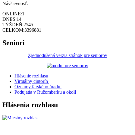
Návštevnosť:
ONLINE:
1
DNES:
14
TÝŽDEŇ:
2545
CELKOM:
3396881
Seniori
Zjednodušená verzia stránok pre seniorov
Hlásenie rozhlasu
Virtuálny cintorín
Oznamy farského úradu
Podujatia v Ružomberku a okolí
Hlásenia rozhlasu