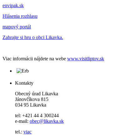
envipak.sk
Hlásenia rozhlasu
mapový portál
Zahrajte si hru o obci Likavka.
Viac informácii nájdete na webe
www.visitliptov.sk
Kontakty
Obecný úrad Likavka
Jánovčíkova 815
034 95 Likavka
tel: +421 44 4 300244
e-mail:
obec@likavka.sk
tel.:
viac