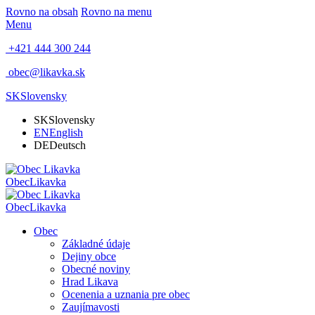
Rovno na obsah
Rovno na menu
Menu
+421 444 300 244
obec@likavka.sk
SK
Slovensky
SK
Slovensky
EN
English
DE
Deutsch
Obec
Likavka
Obec
Likavka
Obec
Základné údaje
Dejiny obce
Obecné noviny
Hrad Likava
Ocenenia a uznania pre obec
Zaujímavosti