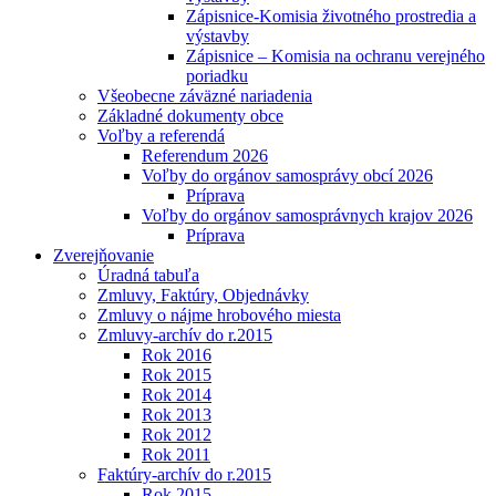
Zápisnice-Komisia životného prostredia a
výstavby
Zápisnice – Komisia na ochranu verejného
poriadku
Všeobecne záväzné nariadenia
Základné dokumenty obce
Voľby a referendá
Referendum 2026
Voľby do orgánov samosprávy obcí 2026
Príprava
Voľby do orgánov samosprávnych krajov 2026
Príprava
Zverejňovanie
Úradná tabuľa
Zmluvy, Faktúry, Objednávky
Zmluvy o nájme hrobového miesta
Zmluvy-archív do r.2015
Rok 2016
Rok 2015
Rok 2014
Rok 2013
Rok 2012
Rok 2011
Faktúry-archív do r.2015
Rok 2015