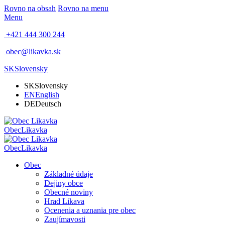
Rovno na obsah
Rovno na menu
Menu
+421 444 300 244
obec@likavka.sk
SK
Slovensky
SK
Slovensky
EN
English
DE
Deutsch
Obec
Likavka
Obec
Likavka
Obec
Základné údaje
Dejiny obce
Obecné noviny
Hrad Likava
Ocenenia a uznania pre obec
Zaujímavosti