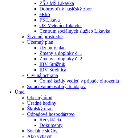
ZŠ s MŠ Likavka
Dobrovoľný hasičský zbor
eRko
FS Likava
OZ Meteníci Likavka
Centrum sociálnych služieb Likavka
Životné prostredie
Územný plán
Územný plán
Zmeny a doplnky č. 1
Zmeny a doplnky č. 2
IBV Strážnik
IBV Strelnica
Civilná ochrana
Čo má každý vedieť v prípade ohrozenia
Spracúvanie osobných údajov
Úrad
Obecný úrad
Úradné hodiny
Školský úrad
Odpadové hospodárstvo
Recyklácia
Dokumenty
Sociálne služby
Ako vybaviť