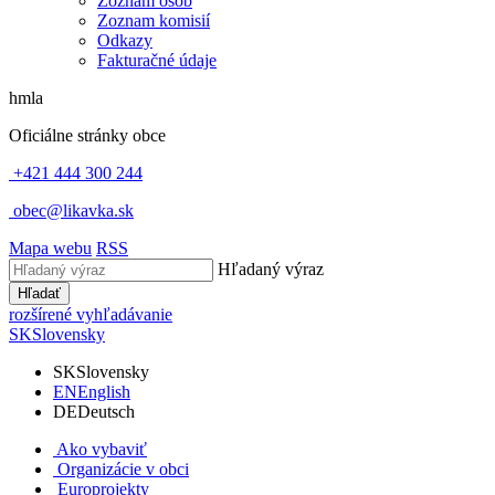
Zoznam osôb
Zoznam komisií
Odkazy
Fakturačné údaje
hmla
Oficiálne stránky obce
+421 444 300 244
obec@likavka.sk
Mapa webu
RSS
Hľadaný výraz
Hľadať
rozšírené vyhľadávanie
SK
Slovensky
SK
Slovensky
EN
English
DE
Deutsch
Ako vybaviť
Organizácie v obci
Europrojekty