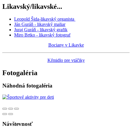
Likavský/likavské...
Leopold Šida-likavský organista
Ján Guráň - likavský maliar
Juraj Guráň - likavský grafik
Miro Brtko - likavský fotograf
Bociany v Likavke
Kŕmidlo pre vtáčiky
Fotogaléria
Náhodná fotogaléria
Návštevnosť