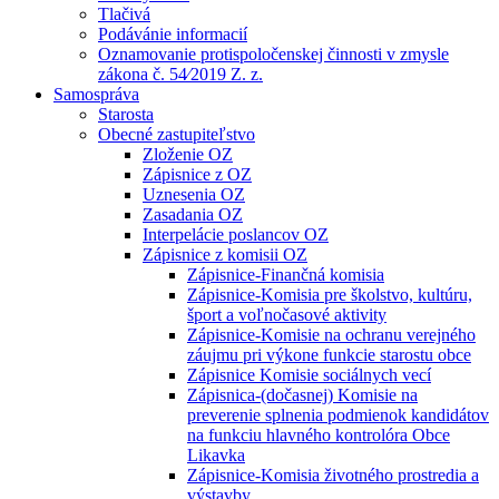
Tlačivá
Podávánie informacií
Oznamovanie protispoločenskej činnosti v zmysle
zákona č. 54⁄2019 Z. z.
Samospráva
Starosta
Obecné zastupiteľstvo
Zloženie OZ
Zápisnice z OZ
Uznesenia OZ
Zasadania OZ
Interpelácie poslancov OZ
Zápisnice z komisii OZ
Zápisnice-Finančná komisia
Zápisnice-Komisia pre školstvo, kultúru,
šport a voľnočasové aktivity
Zápisnice-Komisie na ochranu verejného
záujmu pri výkone funkcie starostu obce
Zápisnice Komisie sociálnych vecí
Zápisnica-(dočasnej) Komisie na
preverenie splnenia podmienok kandidátov
na funkciu hlavného kontrolóra Obce
Likavka
Zápisnice-Komisia životného prostredia a
výstavby