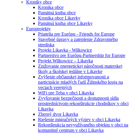
Kroniky obce
Kronika obce
Pamätná kniha obce
Kronika obce Likavky
Pamätná kniha obce Likavky
Europrojekty
Priatelia pre Európu - Friends for Europe
Stavebné úpravy a zateplenie Zdravotného
strediska
Projekt Likavka - Wilkowice
Partnerstvo pre Európu-Partnership for Europe
Projekt Wilkowice – Likavka
Znižovanie energetickej náročnosti materskej
školy a školskej jedálne v Likavke
Zvýšenie občianskej informovanosti a
participácie mladých ľudí Žilinského kraja na
veciach verejných
WiFi pre Teba v obci Likavka
Zvyšovanie bezpečnosti a dostupnosti sídla
prostredníctvom rekonštrukcie chodníkov v obci
Likavka
Zberný dvor Likavka
Riešenie migračných výziev v obci Likavka
Rekonštrukcia nevyužívaného objektu v obci na
komunitné centrum v obci Likavka