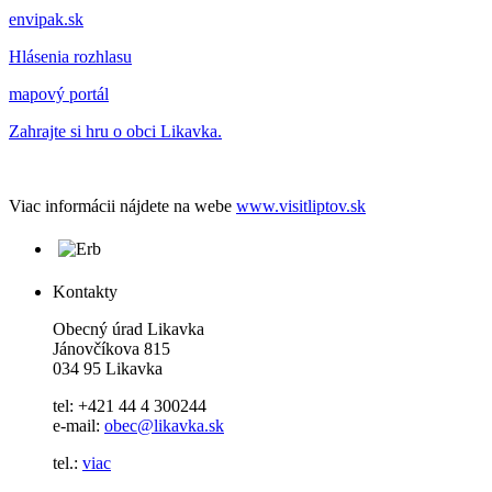
envipak.sk
Hlásenia rozhlasu
mapový portál
Zahrajte si hru o obci Likavka.
Viac informácii nájdete na webe
www.visitliptov.sk
Kontakty
Obecný úrad Likavka
Jánovčíkova 815
034 95 Likavka
tel: +421 44 4 300244
e-mail:
obec@likavka.sk
tel.:
viac