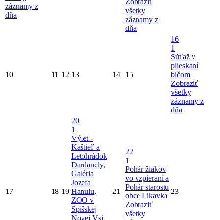
Zobraziť
záznamy z
všetky
dňa
záznamy z
dňa
16
1
Súťaž v
plieskaní
10
11
12
13
14
15
bičom
Zobraziť
všetky
záznamy z
dňa
20
1
Výlet -
Kaštieľ a
22
Letohrádok
1
Dardanely,
Pohár žiakov
Galéria
vo vzpieraní a
Jozefa
Pohár starostu
17
18
19
Hanulu,
21
23
obce Likavka
ZOO v
Zobraziť
Spišskej
všetky
Novej Vsi,