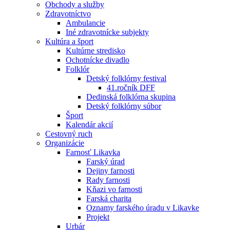
Obchody a služby
Zdravotníctvo
Ambulancie
Iné zdravotnícke subjekty
Kultúra a šport
Kultúrne stredisko
Ochotnícke divadlo
Folklór
Detský folklórny festival
41.ročník DFF
Dedinská folklórna skupina
Detský folklórny súbor
Šport
Kalendár akcií
Cestovný ruch
Organizácie
Farnosť Likavka
Farský úrad
Dejiny farnosti
Rady farnosti
Kňazi vo farnosti
Farská charita
Oznamy farského úradu v Likavke
Projekt
Urbár