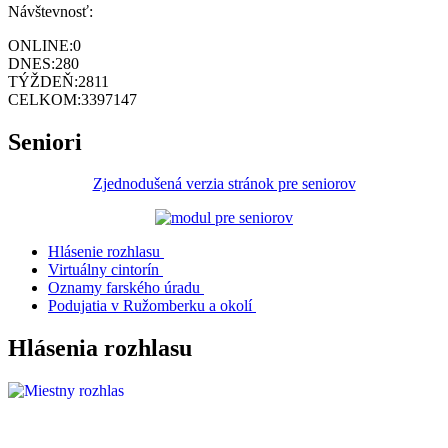
Návštevnosť:
ONLINE:
0
DNES:
280
TÝŽDEŇ:
2811
CELKOM:
3397147
Seniori
Zjednodušená verzia stránok pre seniorov
Hlásenie rozhlasu
Virtuálny cintorín
Oznamy farského úradu
Podujatia v Ružomberku a okolí
Hlásenia rozhlasu