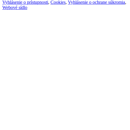
Vyhlásenie o prístupnosti
,
Cookies
,
Vyhlásenie o ochrane súkromia
,
Webové sídlo