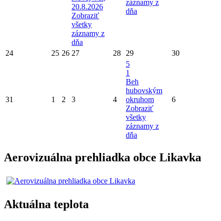
záznamy z
20.8.2026
dňa
Zobraziť
všetky
záznamy z
dňa
24
25
26
27
28
29
30
5
1
Beh
hubovským
31
1
2
3
4
okruhom
6
Zobraziť
všetky
záznamy z
dňa
Aerovizuálna prehliadka obce Likavka
Aktuálna teplota