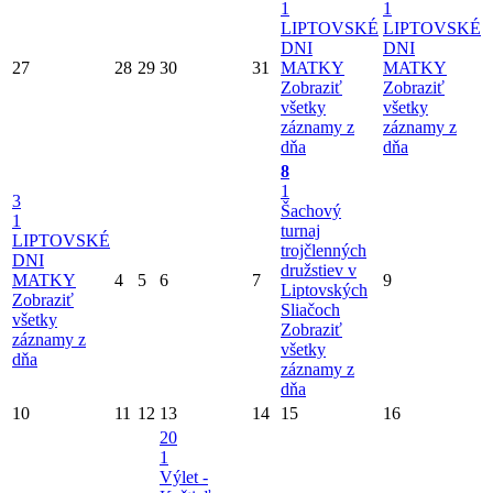
1
1
LIPTOVSKÉ
LIPTOVSKÉ
DNI
DNI
27
28
29
30
31
MATKY
MATKY
Zobraziť
Zobraziť
všetky
všetky
záznamy z
záznamy z
dňa
dňa
8
1
3
Šachový
1
turnaj
LIPTOVSKÉ
trojčlenných
DNI
družstiev v
MATKY
4
5
6
7
9
Liptovských
Zobraziť
Sliačoch
všetky
Zobraziť
záznamy z
všetky
dňa
záznamy z
dňa
10
11
12
13
14
15
16
20
1
Výlet -