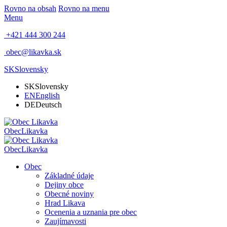
Rovno na obsah
Rovno na menu
Menu
+421 444 300 244
obec@likavka.sk
SK
Slovensky
SK
Slovensky
EN
English
DE
Deutsch
Obec
Likavka
Obec
Likavka
Obec
Základné údaje
Dejiny obce
Obecné noviny
Hrad Likava
Ocenenia a uznania pre obec
Zaujímavosti