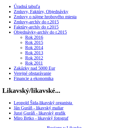
Úradná tabuľa
Zmluvy, Faktúry, Objednávky
Zmluvy o nájme hrobového miesta
Zmluvy-archív do r.2015
Faktúry-archív do r.2015
Objednávky-archív do r.2015
Rok 2016
Rok 2015
Rok 2014
Rok 2013
Rok 2012
Rok 2011
Zakázky nad 5000 Eur
Verejné obstarávanie
Financie a ekonomika
Likavský/likavské...
Leopold Šida-likavský organista
Ján Guráň - likavský maliar
Juraj Guráň - likavský grafik
Miro Brtko - likavský fotograf
Bociany v Likavke