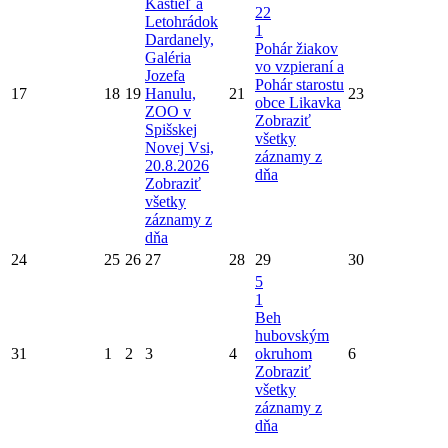
Kaštieľ a
22
Letohrádok
1
Dardanely,
Pohár žiakov
Galéria
vo vzpieraní a
Jozefa
Pohár starostu
17
18
19
Hanulu,
21
23
obce Likavka
ZOO v
Zobraziť
Spišskej
všetky
Novej Vsi,
záznamy z
20.8.2026
dňa
Zobraziť
všetky
záznamy z
dňa
24
25
26
27
28
29
30
5
1
Beh
hubovským
31
1
2
3
4
okruhom
6
Zobraziť
všetky
záznamy z
dňa