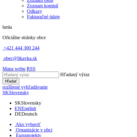
Zoznam osôb
Zoznam komisií
Odkazy
Fakturačné údaje
hmla
Oficiálne stránky obce
+421 444 300 244
obec@likavka.sk
Mapa webu
RSS
Hľadaný výraz
Hľadať
rozšírené vyhľadávanie
SK
Slovensky
SK
Slovensky
EN
English
DE
Deutsch
Ako vybaviť
Organizácie v obci
Europrojekty