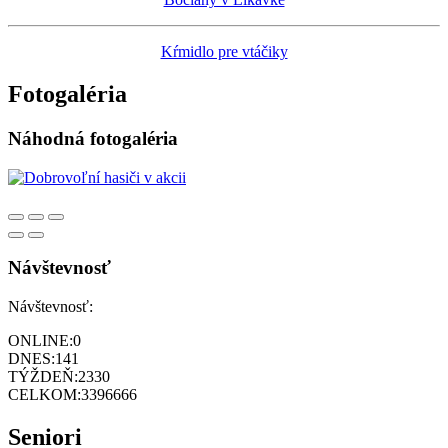
Kŕmidlo pre vtáčiky
Fotogaléria
Náhodná fotogaléria
Návštevnosť
Návštevnosť:
ONLINE:
0
DNES:
141
TÝŽDEŇ:
2330
CELKOM:
3396666
Seniori