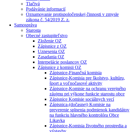
Tlačivá
Podávánie informacií
Oznamovanie protispoločenskej činnosti v zmysle
zákona č. 54⁄2019 Z. z.
Samospráva
Starosta
Obecné zastupiteľstvo
Zloženie OZ
Zápisnice z OZ
Uznesenia OZ
Zasadania OZ
Interpelácie poslancov OZ
Zápisnice z komisii OZ
Zápisnice-Finančná komisia
Zápisnice-Komisia pre školstvo, kultúru,
šport a voľnočasové aktivity
Zápisnice-Komisie na ochranu verejného
záujmu pri výkone funkcie starostu obce
Zápisnice Komisie sociálnych vecí
Zápisnica-(dočasnej) Komisie na
preverenie splnenia podmienok kandidátov
na funkciu hlavného kontrolóra Obce
Likavka
Zápisnice-Komisia životného prostredia a
výstavby