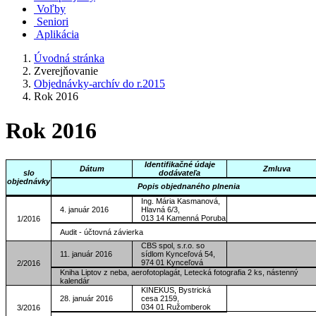
Voľby
Seniori
Aplikácia
Úvodná stránka
Zverejňovanie
Objednávky-archív do r.2015
Rok 2016
Rok 2016
Identifikačné údaje
Dátum
Zmluva
slo
dodávateľa
objednávky
Popis objednaného plnenia
Ing. Mária Kasmanová,
4. január 2016
Hlavná 6/3,
013 14 Kamenná Poruba
1/2016
Audit - účtovná závierka
CBS spol, s.r.o. so
11. január 2016
sídlom Kynceľová 54,
974 01 Kynceľová
2/2016
Kniha Liptov z neba, aerofotoplagát, Letecká fotografia 2 ks, nástenný
kalendár
KINEKUS, Bystrická
28. január 2016
cesa 2159,
034 01 Ružomberok
3/2016