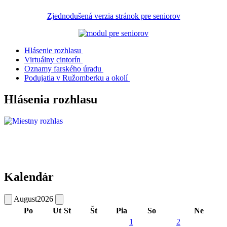
Zjednodušená verzia stránok pre seniorov
Hlásenie rozhlasu
Virtuálny cintorín
Oznamy farského úradu
Podujatia v Ružomberku a okolí
Hlásenia rozhlasu
Kalendár
August
2026
Po
Ut
St
Št
Pia
So
Ne
1
2