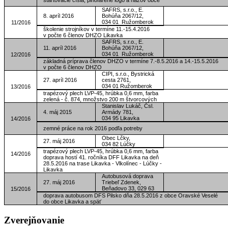
SAFRS, s.r.o., E.
8. apríl 2016
Bohúňa 2067/12,
034 01 Ružomberok
11/2016
školenie strojníkov v termíne 11.-15.4.2016
v počte 6 členov DHZO Likavka
SAFRS, s.r.o., E.
11. apríl 2016
Bohúňa 2067/12,
034 01 Ružomberok
12/2016
základná príprava členov DHZO v termíne 7.-8.5.2016 a 14.-15.5.2016
v počte 6 členov DHZO
CIPI, s.r.o., Bystrická
27. apríl 2016
cesta 2761,
034 01 Ružomberok
13/2016
trapézový plech LVP-45, hrúbka 0,6 mm, farba
zelená - č. 874, množstvo 200 m štvorcových
Stanislav Lukáč, Čsl.
4. máj 2015
Armády 781,
034 95 Likavka
14/2016
zemné práce na rok 2016 podľa potreby
Obec Lčky,
27. máj 2016
034 82 Lúčky
trapézový plech LVP-45, hrúbka 0,6 mm, farba
14/2016
doprava hostí 41. ročníka DFF Likavka na deň
28.5.2016 na trase Likavka - Vlkolínec - Lúčky -
Likavka
Autobusová doprava
27. máj 2016
Triebeľ Zdenek,
Beňadovo 33, 029 63
15/2016
doprava autobusom DFS Pilsko dňa 28.5.2016 z obce Oravské Veselé
do obce Likavka a späť
Zverejňovanie