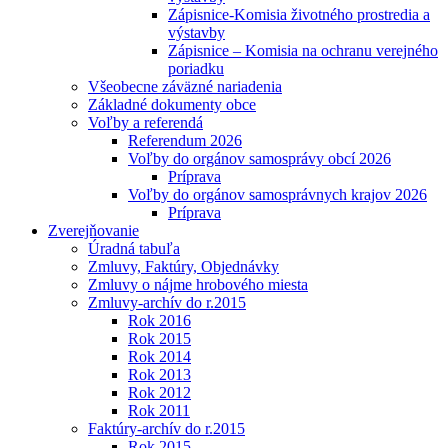
Zápisnice-Komisia životného prostredia a
výstavby
Zápisnice – Komisia na ochranu verejného
poriadku
Všeobecne záväzné nariadenia
Základné dokumenty obce
Voľby a referendá
Referendum 2026
Voľby do orgánov samosprávy obcí 2026
Príprava
Voľby do orgánov samosprávnych krajov 2026
Príprava
Zverejňovanie
Úradná tabuľa
Zmluvy, Faktúry, Objednávky
Zmluvy o nájme hrobového miesta
Zmluvy-archív do r.2015
Rok 2016
Rok 2015
Rok 2014
Rok 2013
Rok 2012
Rok 2011
Faktúry-archív do r.2015
Rok 2015