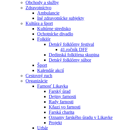
Obchody a služby
Zdravotníctvo
Ambulancie
Iné zdravotnícke subjekty
Kultúra a šport
Kultúrne stredisko
Ochotnícke divadlo
Folklór
Detský folklórny festival
41.ročník DFF
Dedinská folklórna skupina
Detský folklórny súbor
Šport
Kalendár akcií
Cestovný ruch
Organizácie
Farnosť Likavka
Farský úrad
Dejiny farnosti
Rady farnosti
Kňazi vo farnosti
Farská charita
Oznamy farského úradu v Likavke
Projekt
Urbár