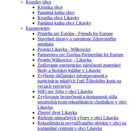
Kroniky obce
Kronika obce
Pamätná kniha obce
Kronika obce Likavky
Pamätná kniha obce Likavky
Europrojekty
Priatelia pre Európu - Friends for Europe
Stavebné úpravy a zateplenie Zdravotného
strediska
Projekt Likavka - Wilkowice
Partnerstvo pre Európu-Partnership for Europe
Projekt Wilkowice – Likavka
Znižovanie energetickej náročnosti materskej
školy a školskej jedálne v Likavke
Zvýšenie občianskej informovanosti a
participácie mladých ľudí Žilinského kraja na
veciach verejných
WiFi pre Teba v obci Likavka
Zvyšovanie bezpečnosti a dostupnosti sídla
prostredníctvom rekonštrukcie chodníkov v obci
Likavka
Zberný dvor Likavka
Riešenie migračných výziev v obci Likavka
Rekonštrukcia nevyužívaného objektu v obci na
komunitné centrum v obci Likavka