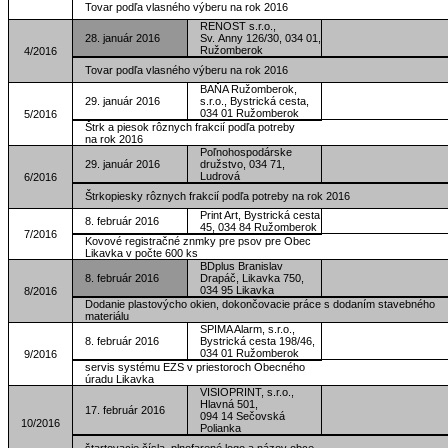
Tovar podľa vlasného výberu na rok 2016
RENOST s.r.o.,
28. január 2016
Sv. Anny 126/30, 034 01,
Ružomberok
4/2016
Tovar podľa vlasného výberu na rok 2016
BAŇA Ružomberok,
29. január 2016
s.r.o., Bystrická cesta,
034 01 Ružomberok
5/2016
Štrk a piesok rôznych frakcií podľa potreby
na rok 2016
Poľnohospodárske
29. január 2016
družstvo, 034 71,
Ludrová
6/2016
Štrkopiesky rôznych frakcií podľa potreby na rok 2016
Print Art, Bystrická cesta
8. február 2016
45, 034 84 Ružomberok
7/2016
Kovové registračné znmky pre psov pre Obec
Likavka v počte 600 ks
BDplus Branislav
8. február 2016
Drapáč, Likavka 750,
034 95 Likavka
8/2016
Dodanie plastovýcho okien, dokončovacie práce s dodaním stavebného
materiálu
SPIMA Alarm, s.r.o.,
8. február 2016
Bystrická cesta 198/46,
034 01 Ružomberok
9/2016
servis systému EZS v priestoroch Obecného
úradu Likavka
VISIOPRINT, s.r.o.,
Hlavná 501,
17. február 2016
094 14 Sečovská
10/2016
Polianka
štartovacie čísla, plnofarené logo a názov obce