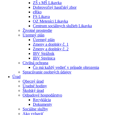
ZŠ s MŠ Likavka
Dobrovoľný hasičský zbor
eRko
FS Likava
OZ Meteníci Likavka
Centrum sociálnych služieb Likavka
Životné prostredie
Územný plán
Územný plán
Zmeny a doplnky č. 1
Zmeny a doplnky č. 2
IBV Strážnik
IBV Strelnica
Civilná ochrana
Čo má každý vedieť v prípade ohrozenia
Spracúvanie osobných údajov
Úrad
Obecný úrad
Úradné hodiny
Školský úrad
Odpadové hospodárstvo
Recyklácia
Dokumenty
Sociálne služby
Ako vybaviť