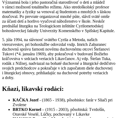
Významná bola i jeho pastoračná starostlivosť o deti a mládež
v rámci možností totalitného režimu. Ako stredoškolský profesor
matematiky a fyziky sa venoval aj študentom a mnohých s láskou
doučoval. Po prevrate organizoval mnohé púte, slávil sväté omše
za účasti detí a horlivo vyučoval náboženstvo v škole. Neskôr
prednášal liturgiku na Teologickom inštitúte Cyrilometodskej
bohosloveckej fakulty Univerzity Komenského v Spišskej Kapitule.
5. júla 1994, na slávnosť svätého Cyrila a Metoda, našich
vierozvestov, pri bohoslužbe odovzdal vsdp. Imrich Zahuranec
duchovnú správu farnosti novému duchovnému otcovi Štefanovi
Tukovi (*4. januára 1969), aby pokračoval v budovaní Božieho
kráľovstva v srdciach veriacich Likavčanov. Aj vdp. Štefan Tuka,
rodák z Nižnej, nadviazal na bohaté duchovné a liturgické dedičstvo
svojich predchodcov a pokračuje v ich započatom diele duchovnej
i liturgickej obnovy, prihliadajúc na duchovné potreby veriacich
a doby.
Kňazi, likavskí rodáci:
KAČKA Jozef
- (1865 - 1938), pôsobisko: farár v Sliači pri
Zvolene
BRTKO Kornel
– (1915 - 2003), pôsobiská: Tvrdošín,
Oravské Veselé, Lúčky, pochovaný v Likavke