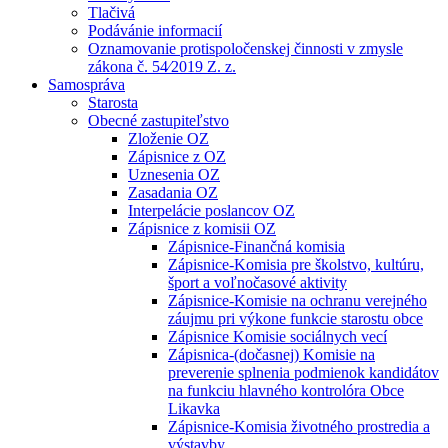
Tlačivá
Podávánie informacií
Oznamovanie protispoločenskej činnosti v zmysle
zákona č. 54⁄2019 Z. z.
Samospráva
Starosta
Obecné zastupiteľstvo
Zloženie OZ
Zápisnice z OZ
Uznesenia OZ
Zasadania OZ
Interpelácie poslancov OZ
Zápisnice z komisii OZ
Zápisnice-Finančná komisia
Zápisnice-Komisia pre školstvo, kultúru,
šport a voľnočasové aktivity
Zápisnice-Komisie na ochranu verejného
záujmu pri výkone funkcie starostu obce
Zápisnice Komisie sociálnych vecí
Zápisnica-(dočasnej) Komisie na
preverenie splnenia podmienok kandidátov
na funkciu hlavného kontrolóra Obce
Likavka
Zápisnice-Komisia životného prostredia a
výstavby