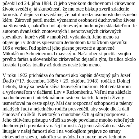
pôsobil od 24. júna 1884. O jeho vysokom duchovnom i cirkevnom
živote svedčí aj tá skutočnosť, že mu otec biskup zveril zriadenie
farnosti. Z dejín sa dozvedáme, že patril medzi osobnosti diecézneho
kléru. Zároveň patril medzi významné osobnosti duchovného života
na Slovensku, nakoľko bol aj cirkevným hudobným skladateľom. Je
autorom dvanástich znotovaných i nenotovaných cirkevných
spevníkov, ktoré vyšli v mnohých vydaniach. Jeho meno sa
objavuje i v dodnes spievanom Jednotnom katolíckom spevníku
106 a veriaci ľud spieval jeho piesne prevzaté a upravené
Mikulášom Schneiderom-Trnavským. Naša obec si poctila svojho
prvého farára a slovenského cirkevného dejateľa tým, že ulica okolo
kostola i počas totality až dodnes nesie jeho meno.
V roku 1922 prichádza do farnosti ako kaplán dôstojný pán Jozef
Ďaďo (*17. decembra 1884; + 29. októbra 1948), rodák z Dolnej
Lehoty, ktorý sa neskôr stáva likavským farárom. Bol redaktorom
a vydavateľom v tlačiarni Lev v Ružomberku. Veľmi mu záležalo
na duchovnom i intelektuálnom raste veriacich, ktorých životy
usmerňoval na ceste spásy. Mal dar rozpoznať schopnosti a talenty
mladých ľudí a nejedného rodiča presvedčil, aby svoje dieťa dali
študovať do škôl. Niektorých chudobnejších aj sám podporoval.
Jeho citlivému prístupu vďačí za svoje povolanie mnoho rehoľných
duchovných povolaní v našej farnosti. Aj jemu záležalo na slávení
liturgie v našej farnosti ako i na vonkajšom prejave zo strany
cirkevného spevu, nakoľko sa uvádzal do praxe nový Jednotný