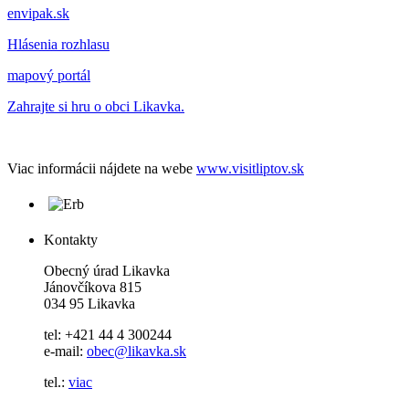
envipak.sk
Hlásenia rozhlasu
mapový portál
Zahrajte si hru o obci Likavka.
Viac informácii nájdete na webe
www.visitliptov.sk
Kontakty
Obecný úrad Likavka
Jánovčíkova 815
034 95 Likavka
tel: +421 44 4 300244
e-mail:
obec@likavka.sk
tel.:
viac