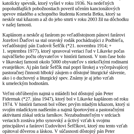
katolícky spevník, ktorý vyšiel v roku 1936. Na nedeľných
popoludňajších pobožnostiach poveril učením kancionálových
spevov mladého a schopného študenta Kornela Brtku, ktorý sa
neskôr stal kňazom a až do jeho smrti v roku 2003 žil na dôchodku
v našej farnosti.
Kaplánom a neskôr aj farárom po veľadôstojnom pánovi farárovi
Jozefovi Ďaďovi sa stal oravský rodák pochádzajúci z Podbieľa,
veľadôstojný pán Ľudovít Šefčík (*21. novembra 1914; +
1. septembra 1977), ktorý spravoval veriaci ľud v Likavke počas
najväčšieho počtu obyvateľov v histórii farnosti. V tom čase bolo
v likavskej farnosti okolo 5000 obyvateľov s niekoľkými rodinami
evanjelikov. Aj pán farár Šefčík mal popri širokej a vyčerpávajúcej
pastoračnej činnosti hlboký záujem o dôstojné liturgické slávenie,
ako i o duchovný a liturgický spev. Známy je aj jeho vzťah
k umeleckým hodnotám.
Veľmi obľúbeným najmä u mládeži bol dôstojný pán Peter
Fidermak (*27. júna 1947), ktorý bol v Likavke kaplánom od roku
1974. V histórii farnosti bol vôbec prvým mladým kňazom, ktorý si
svojím mladíckym nadšením a najmä športovými a pastoračnými
aktivitami získal srdcia farníkov. Nezabudnuteľným v srdciach
veriacich zostáva jeho synovský a úctivý vzťah k svojmu
principálovi a farárovi Ľudovítovi Šefčíkovi, ktorý mu tento vzťah
opätoval dôverou a láskou. V súčasnosti dôstojný pán Peter