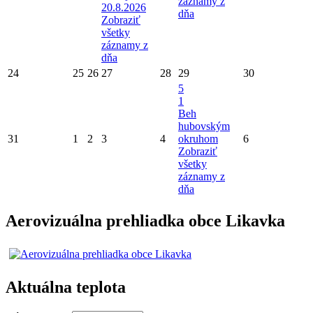
záznamy z
20.8.2026
dňa
Zobraziť
všetky
záznamy z
dňa
24
25
26
27
28
29
30
5
1
Beh
hubovským
31
1
2
3
4
okruhom
6
Zobraziť
všetky
záznamy z
dňa
Aerovizuálna prehliadka obce Likavka
Aktuálna teplota