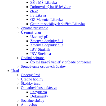
ZŠ s MŠ Likavka
Dobrovoľný hasičský zbor
eRko
FS Likava
OZ Meteníci Likavka
Centrum sociálnych služieb Likavka
Životné prostredie
Územný plán
Územný plán
Zmeny a doplnky č. 1
Zmeny a doplnky č. 2
IBV Strážnik
IBV Strelnica
Civilná ochrana
Čo má každý vedieť v prípade ohrozenia
Spracúvanie osobných údajov
Úrad
Obecný úrad
Úradné hodiny
Školský úrad
Odpadové hospodárstvo
Recyklácia
Dokumenty
Sociálne služby
Ako vybaviť