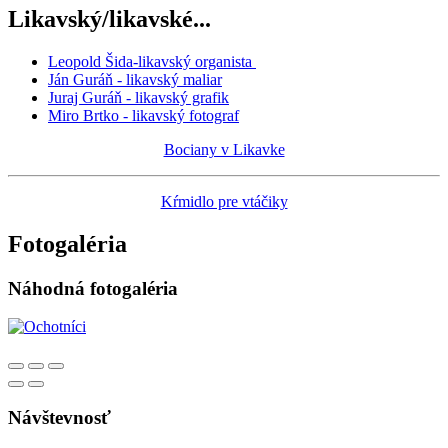
Likavský/likavské...
Leopold Šida-likavský organista
Ján Guráň - likavský maliar
Juraj Guráň - likavský grafik
Miro Brtko - likavský fotograf
Bociany v Likavke
Kŕmidlo pre vtáčiky
Fotogaléria
Náhodná fotogaléria
Návštevnosť