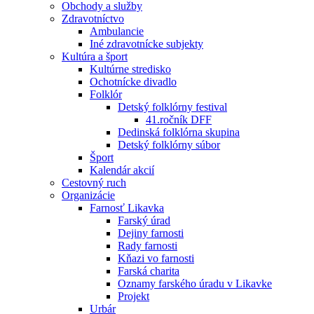
Obchody a služby
Zdravotníctvo
Ambulancie
Iné zdravotnícke subjekty
Kultúra a šport
Kultúrne stredisko
Ochotnícke divadlo
Folklór
Detský folklórny festival
41.ročník DFF
Dedinská folklórna skupina
Detský folklórny súbor
Šport
Kalendár akcií
Cestovný ruch
Organizácie
Farnosť Likavka
Farský úrad
Dejiny farnosti
Rady farnosti
Kňazi vo farnosti
Farská charita
Oznamy farského úradu v Likavke
Projekt
Urbár