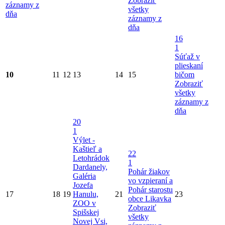
Zobraziť
záznamy z
všetky
dňa
záznamy z
dňa
16
1
Súťaž v
plieskaní
10
11
12
13
14
15
bičom
Zobraziť
všetky
záznamy z
dňa
20
1
Výlet -
Kaštieľ a
22
Letohrádok
1
Dardanely,
Pohár žiakov
Galéria
vo vzpieraní a
Jozefa
Pohár starostu
17
18
19
Hanulu,
21
23
obce Likavka
ZOO v
Zobraziť
Spišskej
všetky
Novej Vsi,