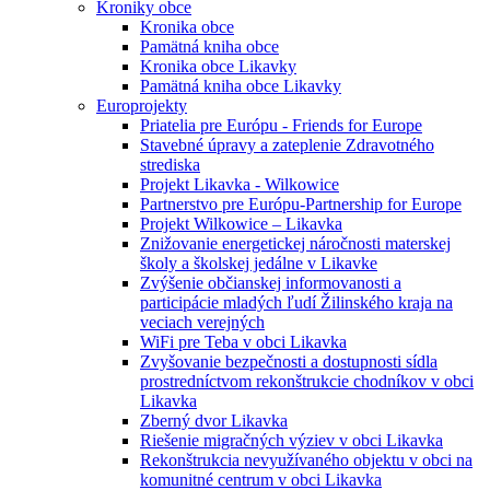
Kroniky obce
Kronika obce
Pamätná kniha obce
Kronika obce Likavky
Pamätná kniha obce Likavky
Europrojekty
Priatelia pre Európu - Friends for Europe
Stavebné úpravy a zateplenie Zdravotného
strediska
Projekt Likavka - Wilkowice
Partnerstvo pre Európu-Partnership for Europe
Projekt Wilkowice – Likavka
Znižovanie energetickej náročnosti materskej
školy a školskej jedálne v Likavke
Zvýšenie občianskej informovanosti a
participácie mladých ľudí Žilinského kraja na
veciach verejných
WiFi pre Teba v obci Likavka
Zvyšovanie bezpečnosti a dostupnosti sídla
prostredníctvom rekonštrukcie chodníkov v obci
Likavka
Zberný dvor Likavka
Riešenie migračných výziev v obci Likavka
Rekonštrukcia nevyužívaného objektu v obci na
komunitné centrum v obci Likavka