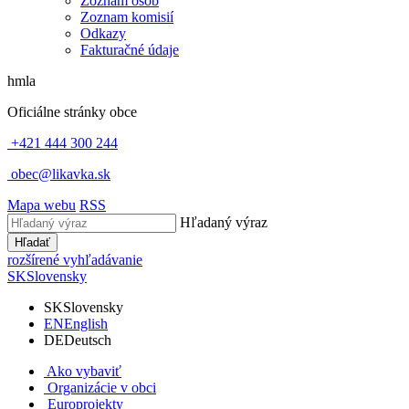
Zoznam osôb
Zoznam komisií
Odkazy
Fakturačné údaje
hmla
Oficiálne stránky obce
+421 444 300 244
obec@likavka.sk
Mapa webu
RSS
Hľadaný výraz
Hľadať
rozšírené vyhľadávanie
SK
Slovensky
SK
Slovensky
EN
English
DE
Deutsch
Ako vybaviť
Organizácie v obci
Europrojekty