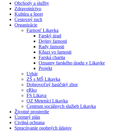
Obchody a služby
Zdravotníctvo
Kultúra a šport
Cestovný ruch
Organizácie
Farnosť Likavka
Farský úrad
Dejiny farnosti
Rady farnosti
Kňazi vo farnosti
Farská charita
Oznamy farského úradu v Likavke
Projekt
Urbár
ZŠ s MŠ Likavka
Dobrovoľný hasičský zbor
eRko
FS Likava
OZ Meteníci Likavka
Centrum sociálnych služieb Likavka
Životné prostredie
Územný plán
Civilná ochrana
Spracúvanie osobných údajov