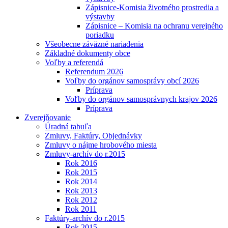
Zápisnice-Komisia životného prostredia a
výstavby
Zápisnice – Komisia na ochranu verejného
poriadku
Všeobecne záväzné nariadenia
Základné dokumenty obce
Voľby a referendá
Referendum 2026
Voľby do orgánov samosprávy obcí 2026
Príprava
Voľby do orgánov samosprávnych krajov 2026
Príprava
Zverejňovanie
Úradná tabuľa
Zmluvy, Faktúry, Objednávky
Zmluvy o nájme hrobového miesta
Zmluvy-archív do r.2015
Rok 2016
Rok 2015
Rok 2014
Rok 2013
Rok 2012
Rok 2011
Faktúry-archív do r.2015
Rok 2015