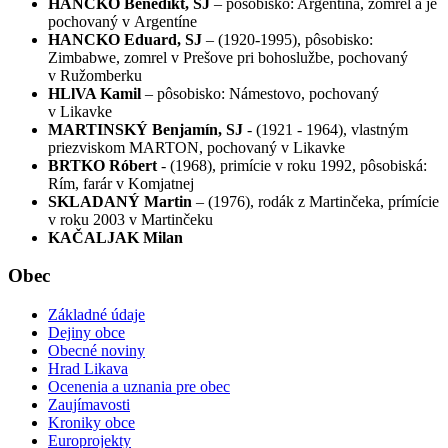
HANCKO Benedikt, SJ
– pôsobisko: Argentína, zomrel a je
pochovaný v Argentíne
HANCKO Eduard, SJ
– (1920-1995), pôsobisko:
Zimbabwe, zomrel v Prešove pri bohoslužbe, pochovaný
v Ružomberku
HLlVA Kamil
– pôsobisko: Námestovo, pochovaný
v Likavke
MARTINSKÝ Benjamín, SJ
- (1921 - 1964), vlastným
priezviskom MARTON, pochovaný v Likavke
BRTKO Róbert
- (1968), primície v roku 1992, pôsobiská:
Rím, farár v Komjatnej
SKLADANÝ Martin
– (1976), rodák z Martinčeka, prímície
v roku 2003 v Martinčeku
KAČALJAK Milan
Obec
Základné údaje
Dejiny obce
Obecné noviny
Hrad Likava
Ocenenia a uznania pre obec
Zaujímavosti
Kroniky obce
Europrojekty