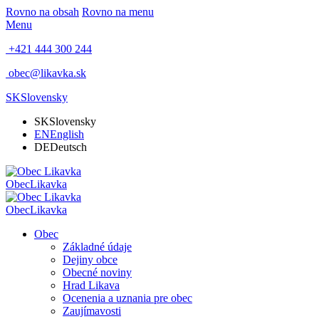
Rovno na obsah
Rovno na menu
Menu
+421 444 300 244
obec@likavka.sk
SK
Slovensky
SK
Slovensky
EN
English
DE
Deutsch
Obec
Likavka
Obec
Likavka
Obec
Základné údaje
Dejiny obce
Obecné noviny
Hrad Likava
Ocenenia a uznania pre obec
Zaujímavosti