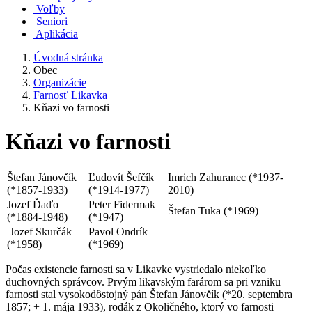
Voľby
Seniori
Aplikácia
Úvodná stránka
Obec
Organizácie
Farnosť Likavka
Kňazi vo farnosti
Kňazi vo farnosti
Štefan Jánovčík
Ľudovít Šefčík
Imrich Zahuranec (*1937-
(*1857-1933)
(*1914-1977)
2010)
Jozef Ďaďo
Peter Fidermak
Štefan Tuka (*1969)
(*1884-1948)
(*1947)
Jozef Skurčák
Pavol Ondrík
(*1958)
(*1969)
Počas existencie farnosti sa v Likavke vystriedalo niekoľko
duchovných správcov. Prvým likavským farárom sa pri vzniku
farnosti stal vysokodôstojný pán Štefan Jánovčík (*20. septembra
1857; + 1. mája 1933), rodák z Okoličného, ktorý vo farnosti