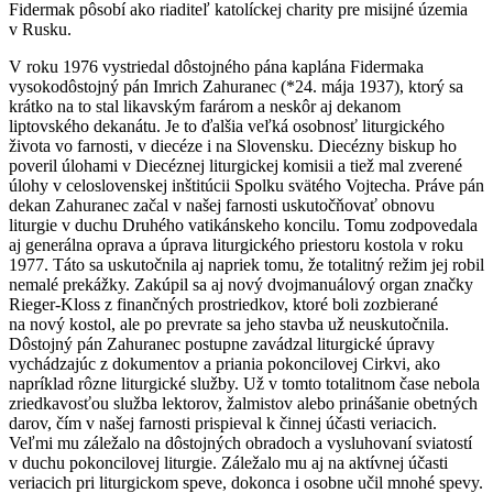
Fidermak pôsobí ako riaditeľ katolíckej charity pre misijné územia
v Rusku.
V roku 1976 vystriedal dôstojného pána kaplána Fidermaka
vysokodôstojný pán Imrich Zahuranec (*24. mája 1937), ktorý sa
krátko na to stal likavským farárom a neskôr aj dekanom
liptovského dekanátu. Je to ďalšia veľká osobnosť liturgického
života vo farnosti, v diecéze i na Slovensku. Diecézny biskup ho
poveril úlohami v Diecéznej liturgickej komisii a tiež mal zverené
úlohy v celoslovenskej inštitúcii Spolku svätého Vojtecha. Práve pán
dekan Zahuranec začal v našej farnosti uskutočňovať obnovu
liturgie v duchu Druhého vatikánskeho koncilu. Tomu zodpovedala
aj generálna oprava a úprava liturgického priestoru kostola v roku
1977. Táto sa uskutočnila aj napriek tomu, že totalitný režim jej robil
nemalé prekážky. Zakúpil sa aj nový dvojmanuálový organ značky
Rieger-Kloss z finančných prostriedkov, ktoré boli zozbierané
na nový kostol, ale po prevrate sa jeho stavba už neuskutočnila.
Dôstojný pán Zahuranec postupne zavádzal liturgické úpravy
vychádzajúc z dokumentov a priania pokoncilovej Cirkvi, ako
napríklad rôzne liturgické služby. Už v tomto totalitnom čase nebola
zriedkavosťou služba lektorov, žalmistov alebo prinášanie obetných
darov, čím v našej farnosti prispieval k činnej účasti veriacich.
Veľmi mu záležalo na dôstojných obradoch a vysluhovaní sviatostí
v duchu pokoncilovej liturgie. Záležalo mu aj na aktívnej účasti
veriacich pri liturgickom speve, dokonca i osobne učil mnohé spevy.