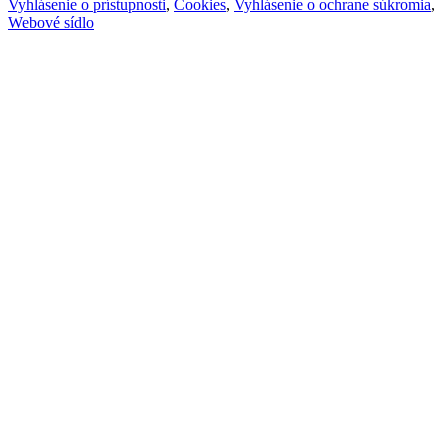
Vyhlásenie o prístupnosti
,
Cookies
,
Vyhlásenie o ochrane súkromia
,
Webové sídlo