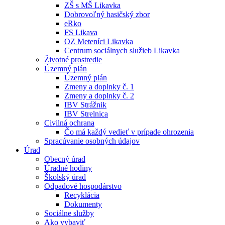
ZŠ s MŠ Likavka
Dobrovoľný hasičský zbor
eRko
FS Likava
OZ Meteníci Likavka
Centrum sociálnych služieb Likavka
Životné prostredie
Územný plán
Územný plán
Zmeny a doplnky č. 1
Zmeny a doplnky č. 2
IBV Strážnik
IBV Strelnica
Civilná ochrana
Čo má každý vedieť v prípade ohrozenia
Spracúvanie osobných údajov
Úrad
Obecný úrad
Úradné hodiny
Školský úrad
Odpadové hospodárstvo
Recyklácia
Dokumenty
Sociálne služby
Ako vybaviť