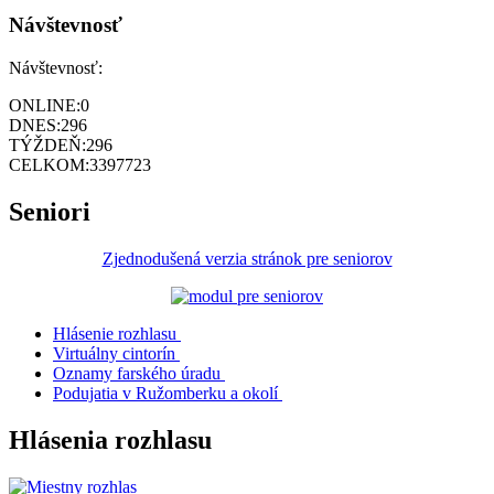
Návštevnosť
Návštevnosť:
ONLINE:
0
DNES:
296
TÝŽDEŇ:
296
CELKOM:
3397723
Seniori
Zjednodušená verzia stránok pre seniorov
Hlásenie rozhlasu
Virtuálny cintorín
Oznamy farského úradu
Podujatia v Ružomberku a okolí
Hlásenia rozhlasu