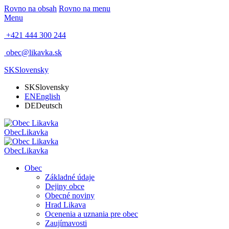
Rovno na obsah
Rovno na menu
Menu
+421 444 300 244
obec@likavka.sk
SK
Slovensky
SK
Slovensky
EN
English
DE
Deutsch
Obec
Likavka
Obec
Likavka
Obec
Základné údaje
Dejiny obce
Obecné noviny
Hrad Likava
Ocenenia a uznania pre obec
Zaujímavosti