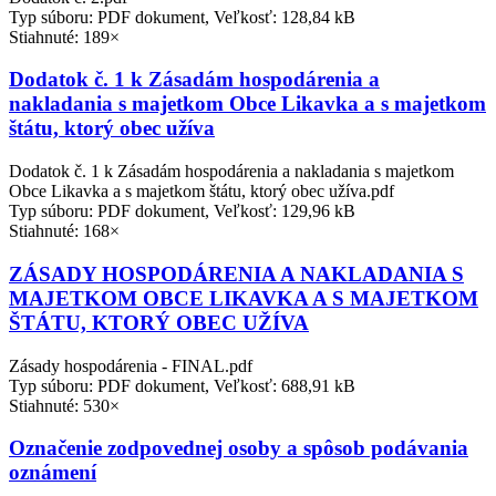
Typ súboru: PDF dokument, Veľkosť: 128,84 kB
Stiahnuté: 189×
Dodatok č. 1 k Zásadám hospodárenia a
nakladania s majetkom Obce Likavka a s majetkom
štátu, ktorý obec užíva
Dodatok č. 1 k Zásadám hospodárenia a nakladania s majetkom
Obce Likavka a s majetkom štátu, ktorý obec užíva.pdf
Typ súboru: PDF dokument, Veľkosť: 129,96 kB
Stiahnuté: 168×
ZÁSADY HOSPODÁRENIA A NAKLADANIA S
MAJETKOM OBCE LIKAVKA A S MAJETKOM
ŠTÁTU, KTORÝ OBEC UŽÍVA
Zásady hospodárenia - FINAL.pdf
Typ súboru: PDF dokument, Veľkosť: 688,91 kB
Stiahnuté: 530×
Označenie zodpovednej osoby a spôsob podávania
oznámení