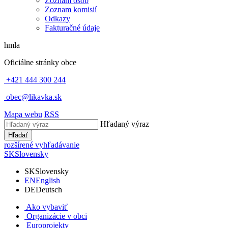
Zoznam osôb
Zoznam komisií
Odkazy
Fakturačné údaje
hmla
Oficiálne stránky obce
+421 444 300 244
obec@likavka.sk
Mapa webu
RSS
Hľadaný výraz
Hľadať
rozšírené vyhľadávanie
SK
Slovensky
SK
Slovensky
EN
English
DE
Deutsch
Ako vybaviť
Organizácie v obci
Europrojekty