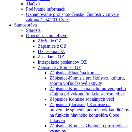
Tlačivá
Podávánie informacií
Oznamovanie protispoločenskej činnosti v zmysle
zákona č. 54⁄2019 Z. z.
Samospráva
Starosta
Obecné zastupiteľstvo
Zloženie OZ
Zápisnice z OZ
Uznesenia OZ
Zasadania OZ
Interpelácie poslancov OZ
Zápisnice z komisii OZ
Zápisnice-Finančná komisia
Zápisnice-Komisia pre školstvo, kultúru,
šport a voľnočasové aktivity
Zápisnice-Komisie na ochranu verejného
záujmu pri výkone funkcie starostu obce
Zápisnice Komisie sociálnych vecí
Zápisnica-(dočasnej) Komisie na
preverenie splnenia podmienok kandidátov
na funkciu hlavného kontrolóra Obce
Likavka
Zápisnice-Komisia životného prostredia a
výstavby