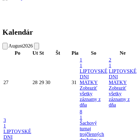
Kalendár
August
2026
Po
Ut
St
Št
Pia
So
Ne
1
2
1
1
LIPTOVSKÉ
LIPTOVSKÉ
DNI
DNI
27
28
29
30
31
MATKY
MATKY
Zobraziť
Zobraziť
všetky
všetky
záznamy z
záznamy z
dňa
dňa
8
1
3
Šachový
1
turnaj
LIPTOVSKÉ
trojčlenných
DNI
družstiev v