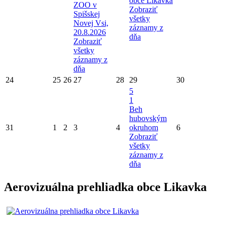
obce Likavka
ZOO v
Zobraziť
Spišskej
všetky
Novej Vsi,
záznamy z
20.8.2026
dňa
Zobraziť
všetky
záznamy z
dňa
24
25
26
27
28
29
30
5
1
Beh
hubovským
31
1
2
3
4
okruhom
6
Zobraziť
všetky
záznamy z
dňa
Aerovizuálna prehliadka obce Likavka