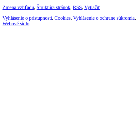
Zmena vzhľadu
,
Štruktúra stránok
,
RSS
,
Vytlačiť
Vyhlásenie o prístupnosti
,
Cookies
,
Vyhlásenie o ochrane súkromia
,
Webové sídlo