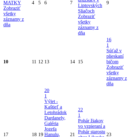
MATKY
4
5
6
7
9
Liptovských
Zobraziť
Sliačoch
všetky
Zobraziť
záznamy z
všetky
dňa
záznamy z
dňa
16
1
Súťaž v
plieskaní
10
11
12
13
14
15
bičom
Zobraziť
všetky
záznamy z
dňa
20
1
Výlet -
Kaštieľ a
22
Letohrádok
1
Dardanely,
Pohár žiakov
Galéria
vo vzpieraní a
Jozefa
Pohár starostu
17
18
19
Hanulu,
21
23