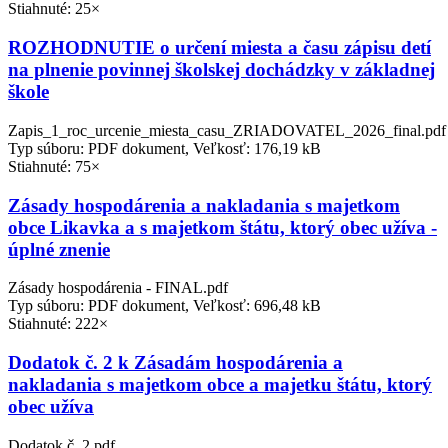
Stiahnuté: 25×
ROZHODNUTIE o určení miesta a času zápisu detí
na plnenie povinnej školskej dochádzky v základnej
škole
Zapis_1_roc_urcenie_miesta_casu_ZRIADOVATEL_2026_final.pdf
Typ súboru: PDF dokument, Veľkosť: 176,19 kB
Stiahnuté: 75×
Zásady hospodárenia a nakladania s majetkom
obce Likavka a s majetkom štátu, ktorý obec užíva -
úplné znenie
Zásady hospodárenia - FINAL.pdf
Typ súboru: PDF dokument, Veľkosť: 696,48 kB
Stiahnuté: 222×
Dodatok č. 2 k Zásadám hospodárenia a
nakladania s majetkom obce a majetku štátu, ktorý
obec užíva
Dodatok č. 2.pdf