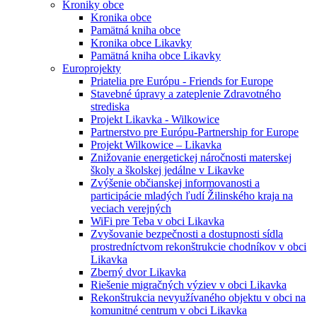
Kroniky obce
Kronika obce
Pamätná kniha obce
Kronika obce Likavky
Pamätná kniha obce Likavky
Europrojekty
Priatelia pre Európu - Friends for Europe
Stavebné úpravy a zateplenie Zdravotného
strediska
Projekt Likavka - Wilkowice
Partnerstvo pre Európu-Partnership for Europe
Projekt Wilkowice – Likavka
Znižovanie energetickej náročnosti materskej
školy a školskej jedálne v Likavke
Zvýšenie občianskej informovanosti a
participácie mladých ľudí Žilinského kraja na
veciach verejných
WiFi pre Teba v obci Likavka
Zvyšovanie bezpečnosti a dostupnosti sídla
prostredníctvom rekonštrukcie chodníkov v obci
Likavka
Zberný dvor Likavka
Riešenie migračných výziev v obci Likavka
Rekonštrukcia nevyužívaného objektu v obci na
komunitné centrum v obci Likavka