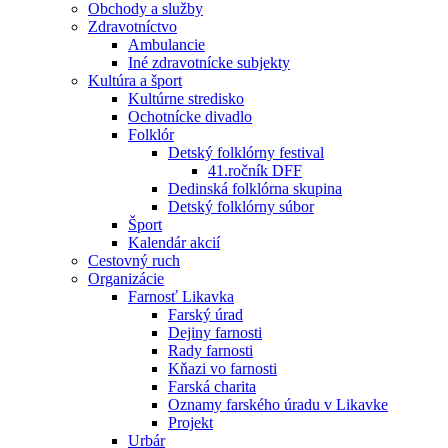
Obchody a služby
Zdravotníctvo
Ambulancie
Iné zdravotnícke subjekty
Kultúra a šport
Kultúrne stredisko
Ochotnícke divadlo
Folklór
Detský folklórny festival
41.ročník DFF
Dedinská folklórna skupina
Detský folklórny súbor
Šport
Kalendár akcií
Cestovný ruch
Organizácie
Farnosť Likavka
Farský úrad
Dejiny farnosti
Rady farnosti
Kňazi vo farnosti
Farská charita
Oznamy farského úradu v Likavke
Projekt
Urbár