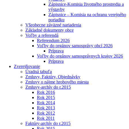
Zápisnice-Komisia životného prostredia a
výstavby
Zápisnice – Komisia na ochranu verejného
poriadku
Všeobecne záväzné nariadenia
Základné dokumenty obce
Voľby a referendá
Referendum 2026
Voľby do orgánov samosprávy obcí 2026
Príprava
Voľby do orgánov samosprávnych krajov 2026
Príprava
Zverejňovanie
Úradná tabuľa
Zmluvy, Faktúry, Objednávky
Zmluvy o nájme hrobového miesta
Zmluvy-archív do r.2015
Rok 2016
Rok 2015
Rok 2014
Rok 2013
Rok 2012
Rok 2011
Faktúry-archív do r.2015
Rok 2015