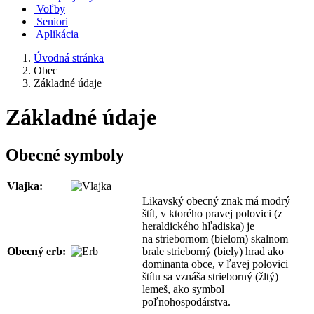
Voľby
Seniori
Aplikácia
Úvodná stránka
Obec
Základné údaje
Základné údaje
Obecné symboly
Vlajka:
Likavský obecný znak má modrý
štít, v ktorého pravej polovici (z
heraldického hľadiska) je
na striebornom (bielom) skalnom
Obecný erb:
brale strieborný (biely) hrad ako
dominanta obce, v ľavej polovici
štítu sa vznáša strieborný (žltý)
lemeš, ako symbol
poľnohospodárstva.