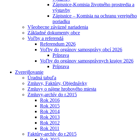
Zápisnice-Komisia životného prostredia a
výstavby
Zápisnice – Komisia na ochranu verejného
poriadku
Všeobecne záväzné nariadenia
Základné dokumenty obce
Voľby a referendá
Referendum 2026
Voľby do orgánov samosprávy obcí 2026
Príprava
Voľby do orgánov samosprávnych krajov 2026
Príprava
Zverejňovanie
Úradná tabuľa
Zmluvy, Faktúry, Objednávky
Zmluvy o nájme hrobového miesta
Zmluvy-archív do r.2015
Rok 2016
Rok 2015
Rok 2014
Rok 2013
Rok 2012
Rok 2011
Faktúry-archív do r.2015
Rok 2015