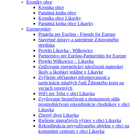
Kroniky obce
Kronika obce
Pamätná kniha obce
Kronika obce Likavky
Pamätná kniha obce Likavky
Europrojekty
Priatelia pre Európu - Friends for Europe
Stavebné úpravy a zateplenie Zdravotného
strediska
Projekt Likavka - Wilkowice
Partnerstvo pre Európu-Partnership for Europe
Projekt Wilkowice – Likavka
Znižovanie energetickej náročnosti materskej
školy a školskej jedálne v Likavke
Zvýšenie občianskej informovanosti a
participácie mladých ľudí Žilinského kraja na
veciach verejných
WiFi pre Teba v obci Likavka
Zvyšovanie bezpečnosti a dostupnosti sídla
prostredníctvom rekonštrukcie chodníkov v obci
Likavka
Zberný dvor Likavka
Riešenie migračných výziev v obci Likavka
Rekonštrukcia nevyužívaného objektu v obci na
komunitné centrum v obci Likavka