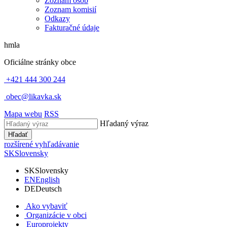
Zoznam osôb
Zoznam komisií
Odkazy
Fakturačné údaje
hmla
Oficiálne stránky obce
+421 444 300 244
obec@likavka.sk
Mapa webu
RSS
Hľadaný výraz
Hľadať
rozšírené vyhľadávanie
SK
Slovensky
SK
Slovensky
EN
English
DE
Deutsch
Ako vybaviť
Organizácie v obci
Europrojekty