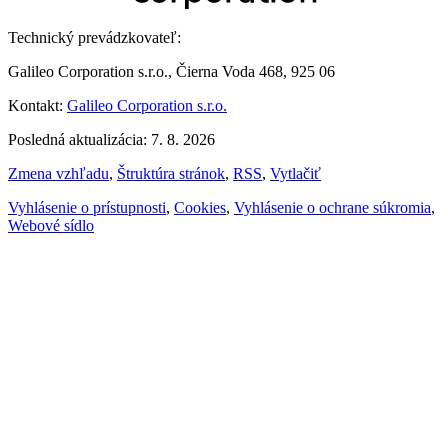
Technický prevádzkovateľ:
Galileo Corporation s.r.o., Čierna Voda 468, 925 06
Kontakt:
Galileo Corporation s.r.o.
Posledná aktualizácia: 7. 8. 2026
Zmena vzhľadu
,
Štruktúra stránok
,
RSS
,
Vytlačiť
Vyhlásenie o prístupnosti
,
Cookies
,
Vyhlásenie o ochrane súkromia
,
Webové sídlo