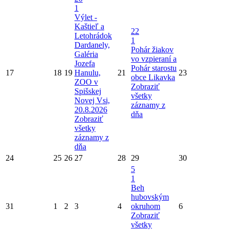
1
Výlet -
Kaštieľ a
22
Letohrádok
1
Dardanely,
Pohár žiakov
Galéria
vo vzpieraní a
Jozefa
Pohár starostu
17
18
19
Hanulu,
21
23
obce Likavka
ZOO v
Zobraziť
Spišskej
všetky
Novej Vsi,
záznamy z
20.8.2026
dňa
Zobraziť
všetky
záznamy z
dňa
24
25
26
27
28
29
30
5
1
Beh
hubovským
31
1
2
3
4
okruhom
6
Zobraziť
všetky