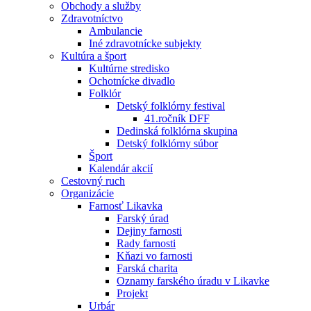
Obchody a služby
Zdravotníctvo
Ambulancie
Iné zdravotnícke subjekty
Kultúra a šport
Kultúrne stredisko
Ochotnícke divadlo
Folklór
Detský folklórny festival
41.ročník DFF
Dedinská folklórna skupina
Detský folklórny súbor
Šport
Kalendár akcií
Cestovný ruch
Organizácie
Farnosť Likavka
Farský úrad
Dejiny farnosti
Rady farnosti
Kňazi vo farnosti
Farská charita
Oznamy farského úradu v Likavke
Projekt
Urbár