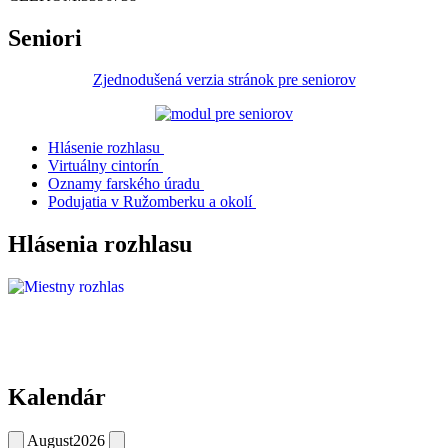
Seniori
Zjednodušená verzia stránok pre seniorov
Hlásenie rozhlasu
Virtuálny cintorín
Oznamy farského úradu
Podujatia v Ružomberku a okolí
Hlásenia rozhlasu
Kalendár
August
2026