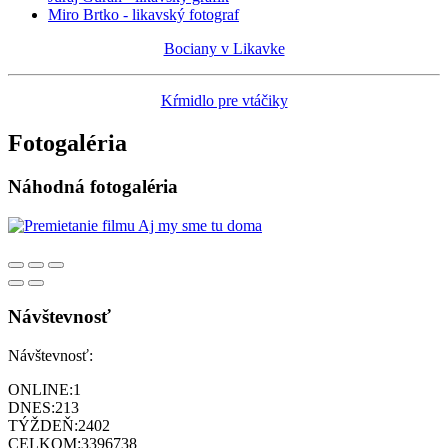
Miro Brtko - likavský fotograf
Bociany v Likavke
Kŕmidlo pre vtáčiky
Fotogaléria
Náhodná fotogaléria
Návštevnosť
Návštevnosť:
ONLINE:
1
DNES:
213
TÝŽDEŇ:
2402
CELKOM:
3396738