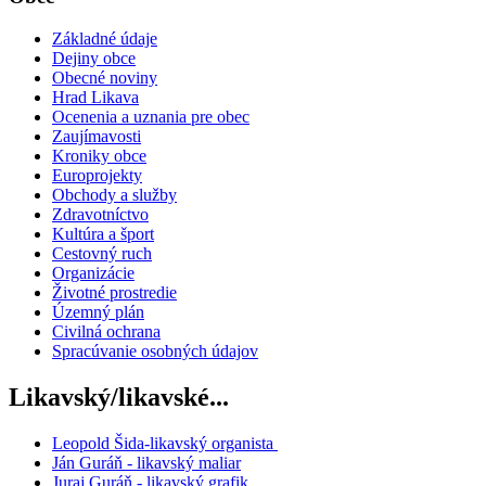
Základné údaje
Dejiny obce
Obecné noviny
Hrad Likava
Ocenenia a uznania pre obec
Zaujímavosti
Kroniky obce
Europrojekty
Obchody a služby
Zdravotníctvo
Kultúra a šport
Cestovný ruch
Organizácie
Životné prostredie
Územný plán
Civilná ochrana
Spracúvanie osobných údajov
Likavský/likavské...
Leopold Šida-likavský organista
Ján Guráň - likavský maliar
Juraj Guráň - likavský grafik