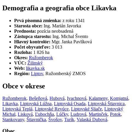
Demografia a geografia obce Likavka
Prvá písomná zmienka:
z roku 1341
Starosta obce:
Ing. Marián Javorka
Prednosta:
pozícia neobsadená
Zástupca starostu:
Ing. Michal Švento
Hlavný kontrolór:
Mgr. Janka Pavlíková
Počet obyvateľov:
3 013
Rozloha:
1 826 ha
Okres:
Ružomberok
VÚC:
Žilinský
Web:
likavka.sk
Región:
Liptov
, Ružomberský ZMOS
Obce v okrese
Ružomberok
,
Bešeňová
,
Hubová
,
Ivachnová
,
Kalameny
,
Komjatná
,
Likavka
,
Liptovská Lúžna
,
Liptovská Osada
,
Liptovská Štiavnica
,
Liptovská Teplá,
Liptovské Revúce
,
Liptovské Sliače
,
Liptovský
Michal
,
Lisková
,
Ľubochňa
,
Lúčky
,
Ludrová
,
Martinček
,
Potok
,
Stankovany
,
Štiavnička
,
Švošov
,
Turík
,
Valaská Dubová
.
Obec