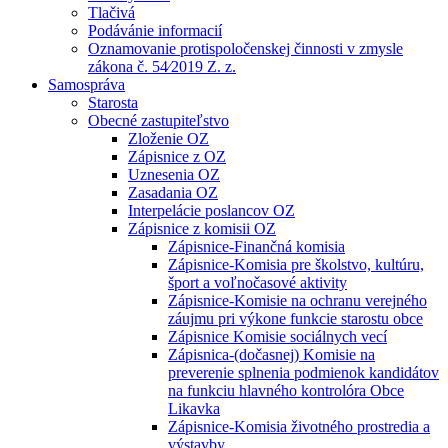
Tlačivá
Podávánie informacií
Oznamovanie protispoločenskej činnosti v zmysle
zákona č. 54⁄2019 Z. z.
Samospráva
Starosta
Obecné zastupiteľstvo
Zloženie OZ
Zápisnice z OZ
Uznesenia OZ
Zasadania OZ
Interpelácie poslancov OZ
Zápisnice z komisii OZ
Zápisnice-Finančná komisia
Zápisnice-Komisia pre školstvo, kultúru,
šport a voľnočasové aktivity
Zápisnice-Komisie na ochranu verejného
záujmu pri výkone funkcie starostu obce
Zápisnice Komisie sociálnych vecí
Zápisnica-(dočasnej) Komisie na
preverenie splnenia podmienok kandidátov
na funkciu hlavného kontrolóra Obce
Likavka
Zápisnice-Komisia životného prostredia a
výstavby