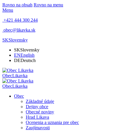
Rovno na obsah
Rovno na menu
Menu
+421 444 300 244
obec@likavka.sk
SK
Slovensky
SK
Slovensky
EN
English
DE
Deutsch
Obec
Likavka
Obec
Likavka
Obec
Základné údaje
Dejiny obce
Obecné noviny
Hrad Likava
Ocenenia a uznania pre obec
Zaujímavosti