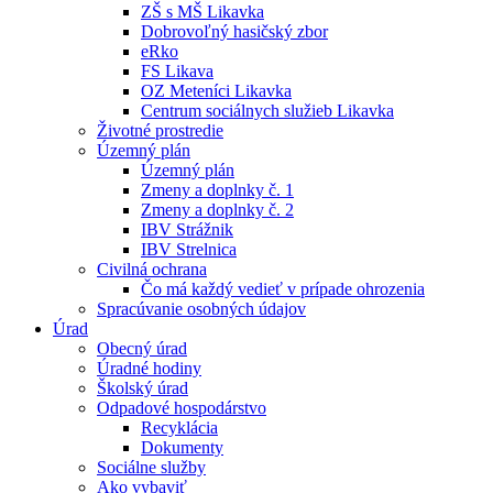
ZŠ s MŠ Likavka
Dobrovoľný hasičský zbor
eRko
FS Likava
OZ Meteníci Likavka
Centrum sociálnych služieb Likavka
Životné prostredie
Územný plán
Územný plán
Zmeny a doplnky č. 1
Zmeny a doplnky č. 2
IBV Strážnik
IBV Strelnica
Civilná ochrana
Čo má každý vedieť v prípade ohrozenia
Spracúvanie osobných údajov
Úrad
Obecný úrad
Úradné hodiny
Školský úrad
Odpadové hospodárstvo
Recyklácia
Dokumenty
Sociálne služby
Ako vybaviť