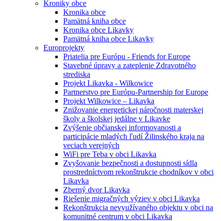
Kroniky obce
Kronika obce
Pamätná kniha obce
Kronika obce Likavky
Pamätná kniha obce Likavky
Europrojekty
Priatelia pre Európu - Friends for Europe
Stavebné úpravy a zateplenie Zdravotného
strediska
Projekt Likavka - Wilkowice
Partnerstvo pre Európu-Partnership for Europe
Projekt Wilkowice – Likavka
Znižovanie energetickej náročnosti materskej
školy a školskej jedálne v Likavke
Zvýšenie občianskej informovanosti a
participácie mladých ľudí Žilinského kraja na
veciach verejných
WiFi pre Teba v obci Likavka
Zvyšovanie bezpečnosti a dostupnosti sídla
prostredníctvom rekonštrukcie chodníkov v obci
Likavka
Zberný dvor Likavka
Riešenie migračných výziev v obci Likavka
Rekonštrukcia nevyužívaného objektu v obci na
komunitné centrum v obci Likavka