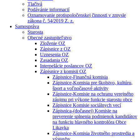
Tlačivá
Podávánie informacií
Oznamovanie protispoločenskej činnosti v zmysle
zákona č. 54⁄2019 Z. z.
Samospráva
Starosta
Obecné zastupiteľstvo
Zloženie OZ
Zápisnice z OZ
Uznesenia OZ
Zasadania OZ
Interpelácie poslancov OZ
Zápisnice z komisii OZ
Zápisnice-Finančná komisia
Zápisnice-Komisia pre školstvo, kultúru,
šport a voľnočasové aktivity
Zápisnice-Komisie na ochranu verejného
záujmu pri výkone funkcie starostu obce
Zápisnice Komisie sociálnych vecí
Zápisnica-(dočasnej) Komisie na
preverenie splnenia podmienok kandidátov
na funkciu hlavného kontrolóra Obce
Likavka
Zápisnice-Komisia životného prostredia a
výstavby