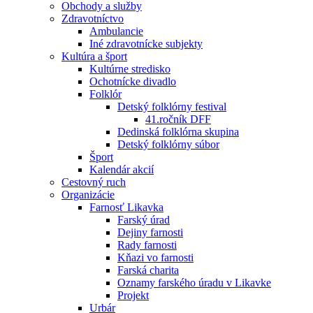
Obchody a služby
Zdravotníctvo
Ambulancie
Iné zdravotnícke subjekty
Kultúra a šport
Kultúrne stredisko
Ochotnícke divadlo
Folklór
Detský folklórny festival
41.ročník DFF
Dedinská folklórna skupina
Detský folklórny súbor
Šport
Kalendár akcií
Cestovný ruch
Organizácie
Farnosť Likavka
Farský úrad
Dejiny farnosti
Rady farnosti
Kňazi vo farnosti
Farská charita
Oznamy farského úradu v Likavke
Projekt
Urbár