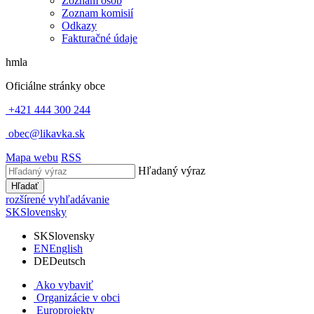
Zoznam osôb
Zoznam komisií
Odkazy
Fakturačné údaje
hmla
Oficiálne stránky obce
+421 444 300 244
obec@likavka.sk
Mapa webu
RSS
Hľadaný výraz
Hľadať
rozšírené vyhľadávanie
SK
Slovensky
SK
Slovensky
EN
English
DE
Deutsch
Ako vybaviť
Organizácie v obci
Europrojekty