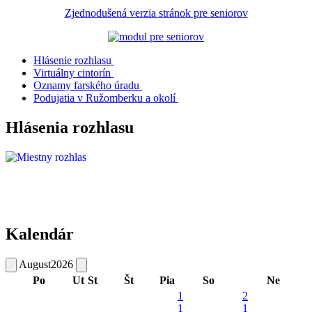
Zjednodušená verzia stránok pre seniorov
Hlásenie rozhlasu
Virtuálny cintorín
Oznamy farského úradu
Podujatia v Ružomberku a okolí
Hlásenia rozhlasu
Kalendár
August
2026
Po
Ut
St
Št
Pia
So
Ne
1
2
1
1