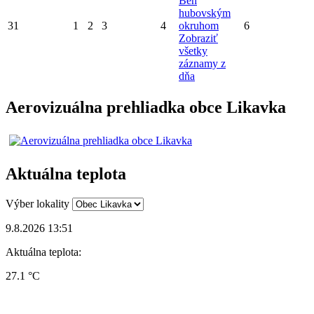
Beh
hubovským
31
1
2
3
4
okruhom
6
Zobraziť
všetky
záznamy z
dňa
Aerovizuálna prehliadka obce Likavka
Aktuálna teplota
Výber lokality
9.8.2026 13:51
Aktuálna teplota:
27.1 °C