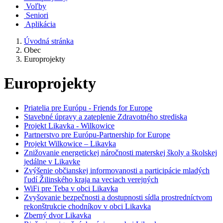
Voľby
Seniori
Aplikácia
Úvodná stránka
Obec
Europrojekty
Europrojekty
Priatelia pre Európu - Friends for Europe
Stavebné úpravy a zateplenie Zdravotného strediska
Projekt Likavka - Wilkowice
Partnerstvo pre Európu-Partnership for Europe
Projekt Wilkowice – Likavka
Znižovanie energetickej náročnosti materskej školy a školskej
jedálne v Likavke
Zvýšenie občianskej informovanosti a participácie mladých
ľudí Žilinského kraja na veciach verejných
WiFi pre Teba v obci Likavka
Zvyšovanie bezpečnosti a dostupnosti sídla prostredníctvom
rekonštrukcie chodníkov v obci Likavka
Zberný dvor Likavka