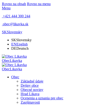
Rovno na obsah
Rovno na menu
Menu
+421 444 300 244
obec@likavka.sk
SK
Slovensky
SK
Slovensky
EN
English
DE
Deutsch
Obec
Likavka
Obec
Likavka
Obec
Základné údaje
Dejiny obce
Obecné noviny
Hrad Likava
Ocenenia a uznania pre obec
Zaujímavosti