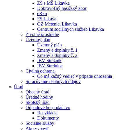
ZŠ s MŠ Likavka
Dobrovoľný hasičský zbor
eRko
FS Likava
OZ Meteníci Likavka
Centrum sociálnych služieb Likavka
Životné prostredie
Územný plán
Územný plán
Zmeny a doplnky č. 1
Zmeny a doplnky č. 2
IBV Strážnik
IBV Strelnica
Civilná ochrana
Čo má každý vedieť v prípade ohrozenia
Spracúvanie osobných údajov
Úrad
Obecný úrad
Úradné hodiny
Školský úrad
Odpadové hospodárstvo
Recyklácia
Dokumenty
Sociálne služby
Ako vybaviť