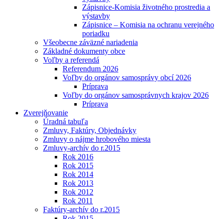
Zápisnice-Komisia životného prostredia a
výstavby
Zápisnice – Komisia na ochranu verejného
poriadku
Všeobecne záväzné nariadenia
Základné dokumenty obce
Voľby a referendá
Referendum 2026
Voľby do orgánov samosprávy obcí 2026
Príprava
Voľby do orgánov samosprávnych krajov 2026
Príprava
Zverejňovanie
Úradná tabuľa
Zmluvy, Faktúry, Objednávky
Zmluvy o nájme hrobového miesta
Zmluvy-archív do r.2015
Rok 2016
Rok 2015
Rok 2014
Rok 2013
Rok 2012
Rok 2011
Faktúry-archív do r.2015
Rok 2015