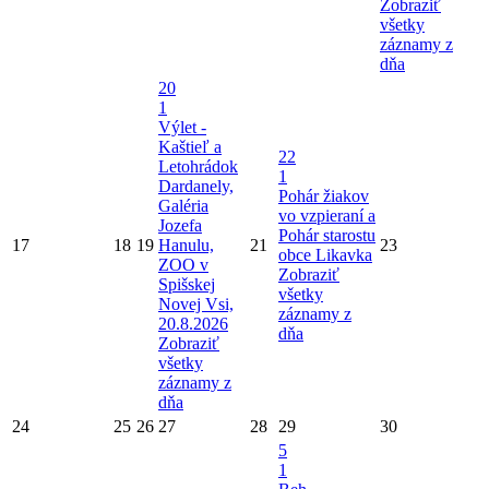
Zobraziť
všetky
záznamy z
dňa
20
1
Výlet -
Kaštieľ a
22
Letohrádok
1
Dardanely,
Pohár žiakov
Galéria
vo vzpieraní a
Jozefa
Pohár starostu
17
18
19
Hanulu,
21
23
obce Likavka
ZOO v
Zobraziť
Spišskej
všetky
Novej Vsi,
záznamy z
20.8.2026
dňa
Zobraziť
všetky
záznamy z
dňa
24
25
26
27
28
29
30
5
1