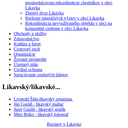
prostredníctvom rekonštrukcie chodníkov v obci
Likavka
Zberný dvor Likavka
Riešenie migračných výziev v obci Likavka
Rekonštrukcia nevyužívaného objektu v obci na
komunitné centrum v obci Likavka
Obchody a služby
Zdravotníctvo
Kultúra a šport
Cestovný ruch
Organizácie
Životné prostredie
Územný plán
Civilná ochrana
Spracúvanie osobných údajov
Likavský/likavské...
Leopold Šida-likavský organista
Ján Guráň - likavský maliar
Juraj Guráň - likavský grafik
Miro Brtko - likavský fotograf
Bociany v Likavke