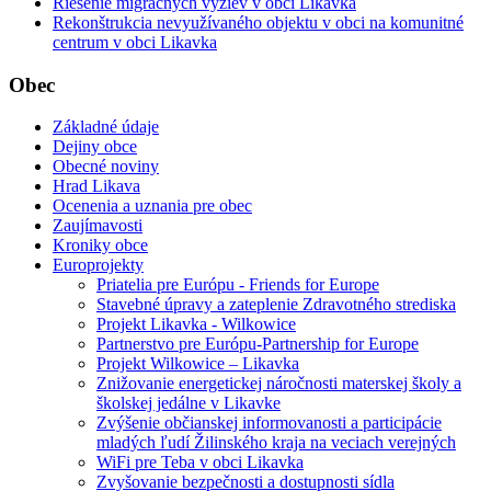
Riešenie migračných výziev v obci Likavka
Rekonštrukcia nevyužívaného objektu v obci na komunitné
centrum v obci Likavka
Obec
Základné údaje
Dejiny obce
Obecné noviny
Hrad Likava
Ocenenia a uznania pre obec
Zaujímavosti
Kroniky obce
Europrojekty
Priatelia pre Európu - Friends for Europe
Stavebné úpravy a zateplenie Zdravotného strediska
Projekt Likavka - Wilkowice
Partnerstvo pre Európu-Partnership for Europe
Projekt Wilkowice – Likavka
Znižovanie energetickej náročnosti materskej školy a
školskej jedálne v Likavke
Zvýšenie občianskej informovanosti a participácie
mladých ľudí Žilinského kraja na veciach verejných
WiFi pre Teba v obci Likavka
Zvyšovanie bezpečnosti a dostupnosti sídla