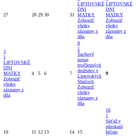
LIPTOVSKÉ
LIPTOVSKÉ
DNI
DNI
27
28
29
30
31
MATKY
MATKY
Zobraziť
Zobraziť
všetky
všetky
záznamy z
záznamy z
dňa
dňa
8
1
3
Šachový
1
turnaj
LIPTOVSKÉ
trojčlenných
DNI
družstiev v
MATKY
4
5
6
7
9
Liptovských
Zobraziť
Sliačoch
všetky
Zobraziť
záznamy z
všetky
dňa
záznamy z
dňa
16
1
Súťaž v
plieskaní
10
11
12
13
14
15
bičom